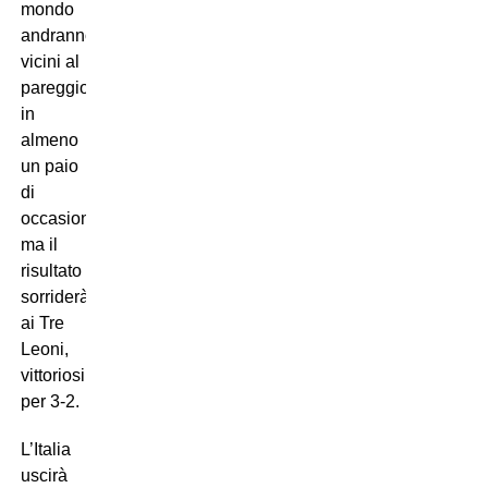
mondo
andranno
vicini al
pareggio
in
almeno
un paio
di
occasioni,
ma il
risultato
sorriderà
ai Tre
Leoni,
vittoriosi
per 3-2.
L’Italia
uscirà