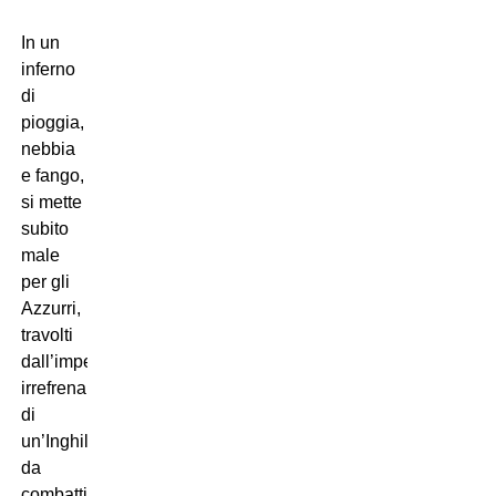
In un
inferno
di
pioggia,
nebbia
e fango,
si mette
subito
male
per gli
Azzurri,
travolti
dall’impeto
irrefrenabile
di
un’Inghilterra
da
combattimento,