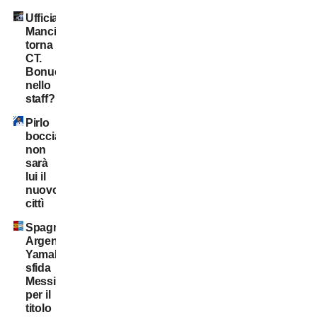
Ufficiale:
Mancini
torna
CT.
Bonucci
nello
staff?
Pirlo
bocciato:
non
sarà
lui il
nuovo
cittì
Spagna-
Argentina:
Yamal
sfida
Messi
per il
titolo