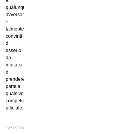
a
qualunque
avversario
e
talmente
convinti
di
esserlo
da
rifiutarsi
di
prendere
parte a
qualsivoglia
competizione
ufficiale.
ADVERTISEMENT