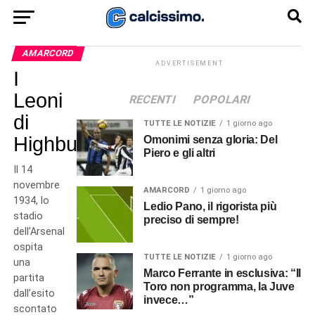
AMARCORD
ADVERTISEMENT
I
Leoni
RECENTI
POPOLARI
di
TUTTE LE NOTIZIE
1 giorno ago
Highbury
Omonimi senza gloria: Del
Piero e gli altri
Il 14
novembre
AMARCORD
1 giorno ago
1934, lo
Ledio Pano, il rigorista più
stadio
preciso di sempre!
dell’Arsenal
ospita
TUTTE LE NOTIZIE
1 giorno ago
una
Marco Ferrante in esclusiva: “Il
partita
Toro non programma, la Juve
dall’esito
invece…”
scontato