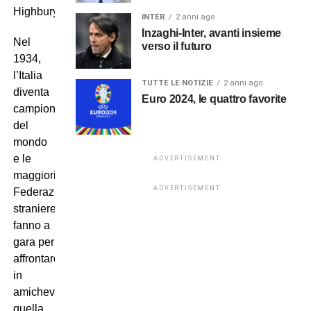
Highbury
INTER
2 anni ago
Inzaghi-Inter, avanti insieme
Nel
verso il futuro
1934,
l’Italia
TUTTE LE NOTIZIE
2 anni ago
diventa
Euro 2024, le quattro favorite
campione
del
mondo
e le
ADVERTISEMENT
maggiori
ADVERTISEMENT
Federazioni
straniere
fanno a
gara per
affrontare
in
amichevole
quella