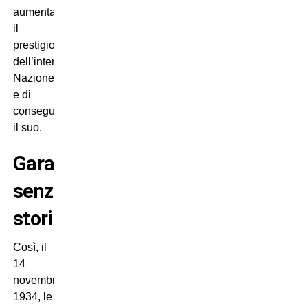
aumentare
il
prestigio
dell’intera
Nazione
e di
conseguenza
il suo.
Gara
senza
storia?
Così, il
14
novembre
1934, le