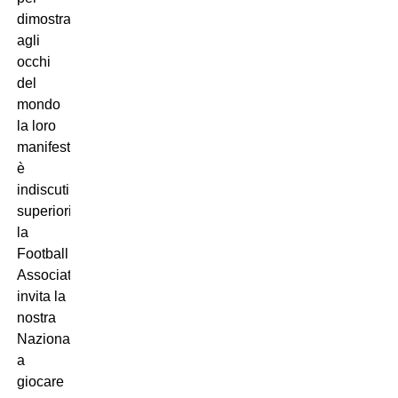
dimostrare
agli
occhi
del
mondo
la loro
manifesta
è
indiscutibile
superiorità,
la
Football
Association
invita la
nostra
Nazionale
a
giocare