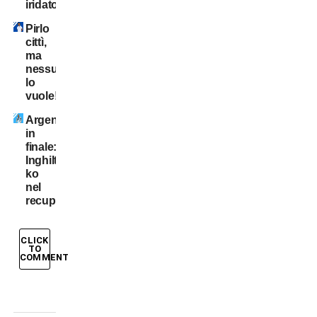
iridato
Pirlo
cittì,
ma
nessuno
lo
vuole!
Argentina
in
finale:
Inghilterra
ko
nel
recupero!
CLICK
TO
COMMENT