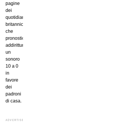
pagine
dei
quotidiani
britannici,
che
pronosticano
addirittura
un
sonoro
10 a 0
in
favore
dei
padroni
di casa.
ADVERTISEMENT