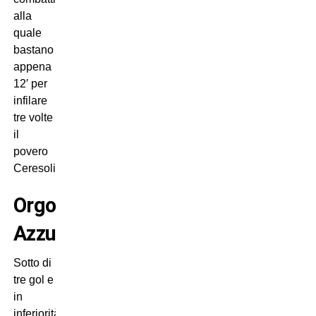
alla
quale
bastano
appena
12′ per
infilare
tre volte
il
povero
Ceresoli.
Orgoglio
Azzurro
Sotto di
tre gol e
in
inferiorità