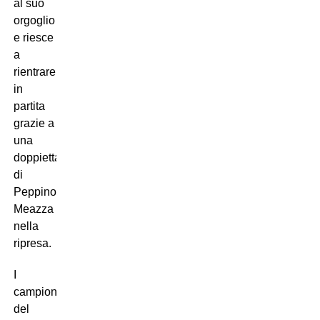
al suo
orgoglio
e riesce
a
rientrare
in
partita
grazie a
una
doppietta
di
Peppino
Meazza
nella
ripresa.
I
campioni
del