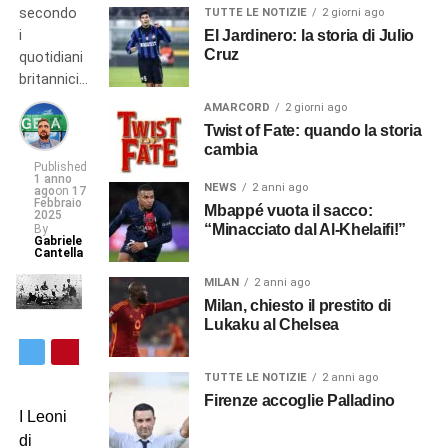
secondo
TUTTE LE NOTIZIE
2 giorni ago
i
El Jardinero: la storia di Julio
Cruz
quotidiani
britannici…
AMARCORD
2 giorni ago
Twist of Fate: quando la storia
cambia
Published
1 anno
NEWS
2 anni ago
ago
on
17
Febbraio
Mbappé vuota il sacco:
2025
“Minacciato dal Al-Khelaifi!”
By
Gabriele
Cantella
MILAN
2 anni ago
Milan, chiesto il prestito di
Lukaku al Chelsea
TUTTE LE NOTIZIE
2 anni ago
Firenze accoglie Palladino
I Leoni
di