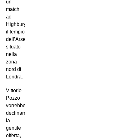
un
match
ad
Highbury,
il tempio
dell’Arsenal,
situato
nella
zona
nord di
Londra.
Vittorio
Pozzo
vorrebbe
declinare
la
gentile
offerta,