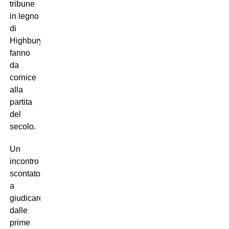
tribune
in legno
di
Highbury
fanno
da
cornice
alla
partita
del
secolo.
Un
incontro dall’esito
scontato
a
giudicare
dalle
prime