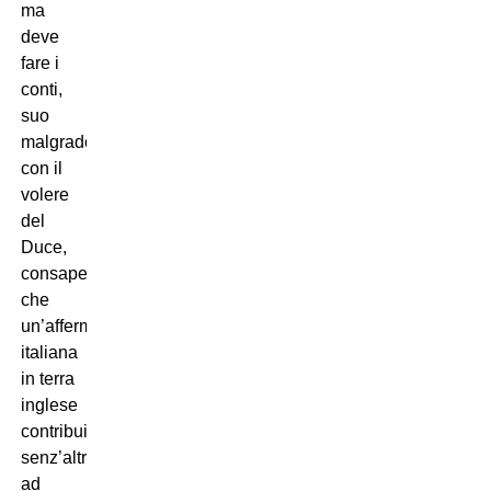
ma
deve
fare i
conti,
suo
malgrado,
con il
volere
del
Duce,
consapevole
che
un’affermazione
italiana
in terra
inglese
contribuirebbe
senz’altro
ad