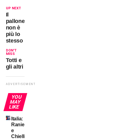
UP NEXT
Il
pallone
non è
più lo
stesso
DON'T
MISS
Totti e
gli altri
ADVERTISEMENT
YOU
MAY
LIKE
Italia:
Ranieri
e
Chiellini?