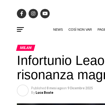
NEWS
COSÌ NON VAR
PAG
MILAN
Infortunio Leao:
risonanza mag
Published
8 mesi ago
on
9 Dicembre 2025
By
Luca Boate