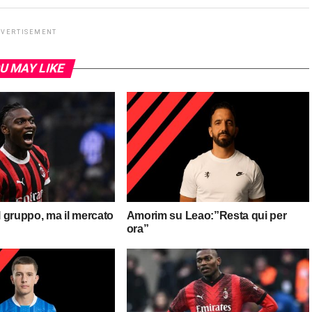
DVERTISEMENT
U MAY LIKE
il gruppo, ma il mercato
Amorim su Leao:”Resta qui per
ora”