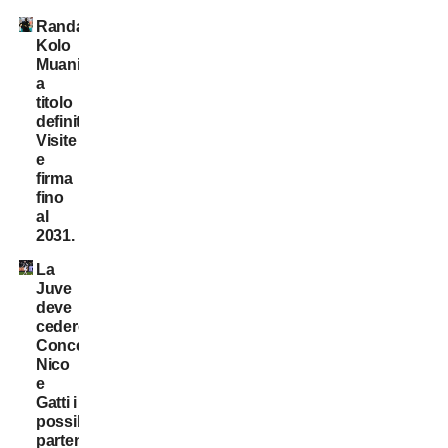
Randal
Kolo
Muani:
a
titolo
definitivo!
Visite
e
firma
fino
al
2031.
La
Juve
deve
cedere:
Conceição,
Nico
e
Gatti i
possibili
partenti