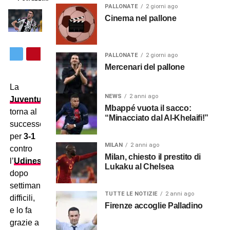
PALLONATE
2 giorni ago
Cinema nel pallone
PALLONATE
2 giorni ago
Mercenari del pallone
La
NEWS
2 anni ago
Juventus
Mbappé vuota il sacco:
torna al
“Minacciato dal Al-Khelaifi!”
successo
per
3-1
MILAN
2 anni ago
contro
Milan, chiesto il prestito di
l’
Udinese
Lukaku al Chelsea
dopo
settimane
TUTTE LE NOTIZIE
2 anni ago
difficili,
Firenze accoglie Palladino
e lo fa
grazie a