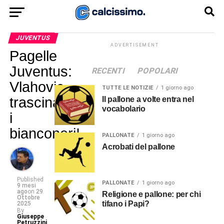
JUVENTUS
ADVERTISEMENT
Pagelle
Juventus:
RECENTI
POPOLARI
Vlahovic
TUTTE LE NOTIZIE
1 giorno ago
trascina
Il pallone a volte entra nel
vocabolario
i
bianconeri!
PALLONATE
1 giorno ago
Acrobati del pallone
Published
PALLONATE
1 giorno ago
9 mesi
ago
on
29
Religione e pallone: per chi
Ottobre
tifano i Papi?
2025
By
Giuseppe
Petruzzini