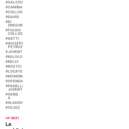
CALCISSIMO
CAMBIASO
COLLOVATI
DAVID
DI
GREGORIO
FULVIO
COLLOVATI
GATTI
GIUSEPPE
PETRUZZINI
JUVENTUS
KALULU
KELLY
KOSTIC
LOCATELLI
MCKENNIE
OPENDA
PAGELLE
JUVENTUS
SERIE
A
VLAHOVIC
YILDIZ
UP NEXT
La