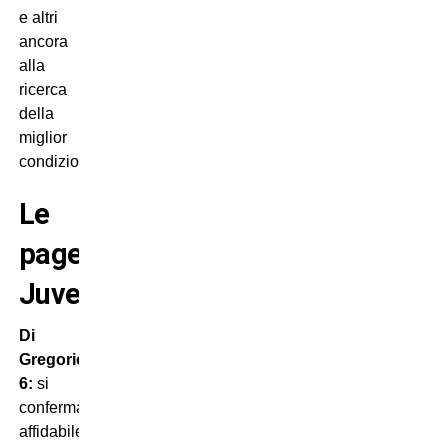
e altri
ancora
alla
ricerca
della
miglior
condizione.
Le
pagelle
Juventus
Di
Gregorio
6:
si
conferma
affidabile