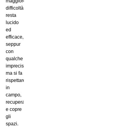
maggiore
difficoltà,
resta
lucido
ed
efficace,
seppur
con
qualche
imprecisione
ma si fa
rispettare
in
campo,
recupera
e copre
gli
spazi.