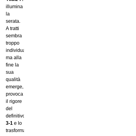
illumina
la
serata.
A tratti
sembra
troppo
individualista,
ma alla
fine la
sua
qualità
emerge,
provoca
il rigore
del
definitivo
3-1
e lo
trasforma