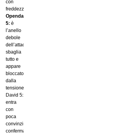
con
freddezza.
Openda
5:
è
l’anello
debole
dell’attacco,
sbaglia
tutto e
appare
bloccato
dalla
tensione.
David 5:
entra
con
poca
convinzione,
confermando