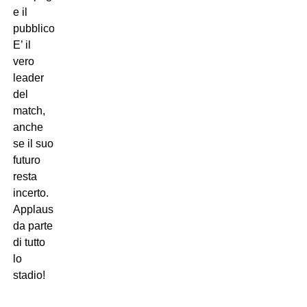
e il
pubblico.
E’ il
vero
leader
del
match,
anche
se il suo
futuro
resta
incerto.
Applausi
da parte
di tutto
lo
stadio!