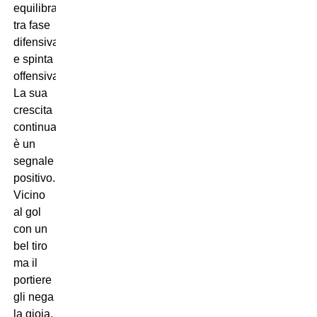
equilibrata
tra fase
difensiva
e spinta
offensiva.
La sua
crescita
continua
è un
segnale
positivo.
Vicino
al gol
con un
bel tiro
ma il
portiere
gli nega
la gioia.