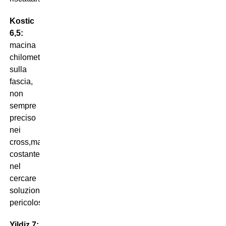
Kostic
6,5:
macina
chilometri
sulla
fascia,
non
sempre
preciso
nei
cross,ma
costante
nel
cercare
soluzioni
pericolose.
Yildiz 7: