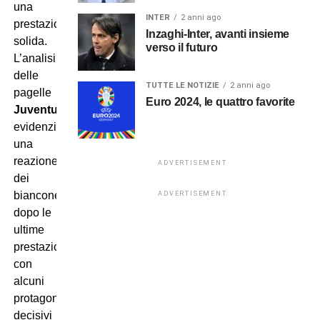
una
INTER
2 anni ago
prestazione
Inzaghi-Inter, avanti insieme
solida.
verso il futuro
L’analisi
delle
TUTTE LE NOTIZIE
2 anni ago
pagelle
Euro 2024, le quattro favorite
Juventus
evidenzia
una
reazione
ADVERTISEMENT
dei
bianconeri
ADVERTISEMENT
dopo le
ultime
prestazioni,
con
alcuni
protagonisti
decisivi