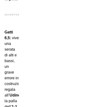
ADVERTISEMENT
Gatti
6,5:
vive
una
serata
di alti e
bassi,
un
grave
errore in
costruzione
regala
all’
Udinese
la palla
dell’
1-1
,