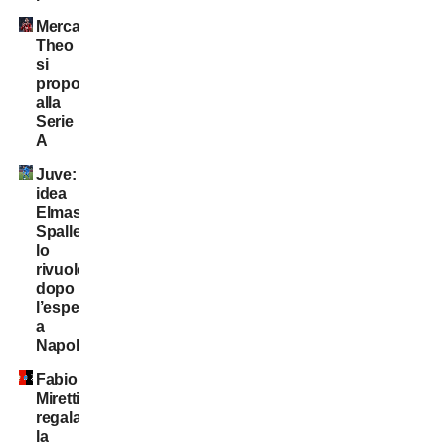
Mercato:
Theo
si
propone
alla
Serie
A
Juve:
idea
Elmas.
Spalletti
lo
rivuole
dopo
l’esperienza
a
Napoli
Fabio
Miretti
regala
la