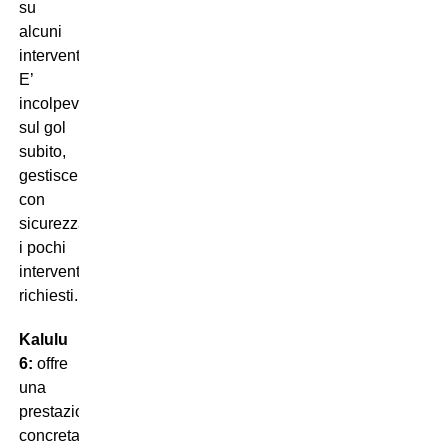
su
alcuni
interventi.
E’
incolpevole
sul gol
subito,
gestisce
con
sicurezza
i pochi
interventi
richiesti.
Kalulu
6:
offre
una
prestazione
concreta,