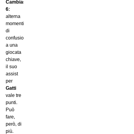
Cambiaso
6:
alterna
momenti
di
confusione
a una
giocata
chiave,
il suo
assist
per
Gatti
vale tre
punti.
Può
fare,
però, di
più.