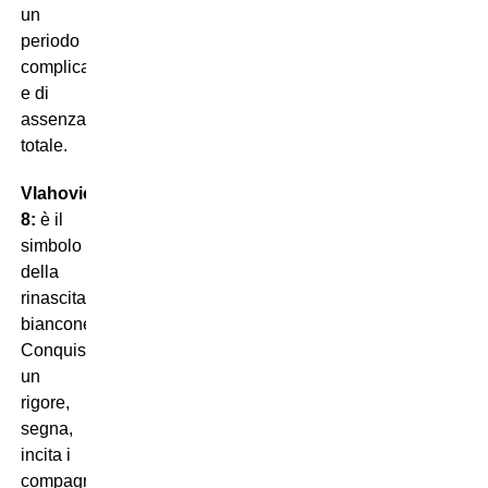
un
periodo
complicato
e di
assenza
totale.
Vlahovic
8:
è il
simbolo
della
rinascita
bianconera.
Conquista
un
rigore,
segna,
incita i
compagni