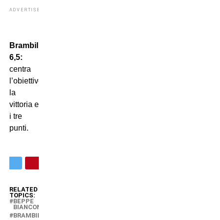
ADVERTISEMENT
Brambilla
6,5:
centra
l’obiettivo,
la
vittoria e
i tre
punti.
RELATED
TOPICS:
BEPPE
BIANCONERO
BRAMBILLA