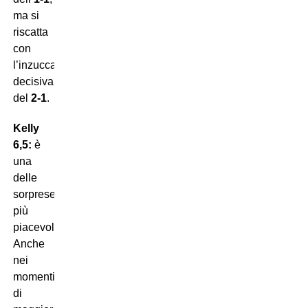
ma si
riscatta
con
l’inzuccata
decisiva
del
2-1
.
Kelly
6,5:
è
una
delle
sorprese
più
piacevoli.
Anche
nei
momenti
di