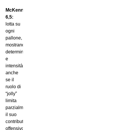
McKennie
6,5:
lotta su
ogni
pallone,
mostrando
determinazione
e
intensità,
anche
se il
ruolo di
“jolly”
limita
parzialmente
il suo
contributo
offensivo.