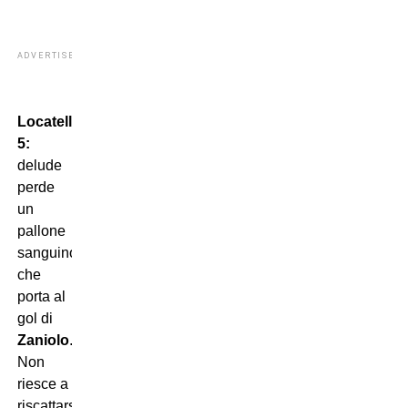
ADVERTISEMENT
Locatelli
5:
delude
perde
un
pallone
sanguinoso
che
porta al
gol di
Zaniolo
.
Non
riesce a
riscattarsi.