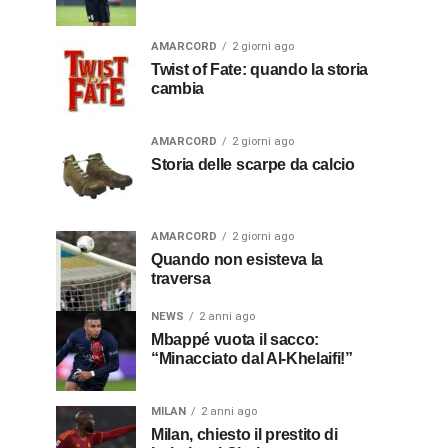
AMARCORD
2 giorni ago
Twist of Fate: quando la storia
cambia
AMARCORD
2 giorni ago
Storia delle scarpe da calcio
AMARCORD
2 giorni ago
Quando non esisteva la
traversa
NEWS
2 anni ago
Mbappé vuota il sacco:
“Minacciato dal Al-Khelaifi!”
MILAN
2 anni ago
Milan, chiesto il prestito di