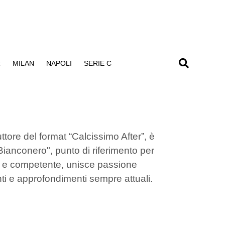
R
MILAN
NAPOLI
SERIE C
tore del format “Calcissimo After”, è
anconero", punto di riferimento per
to e competente, unisce passione
ti e approfondimenti sempre attuali.