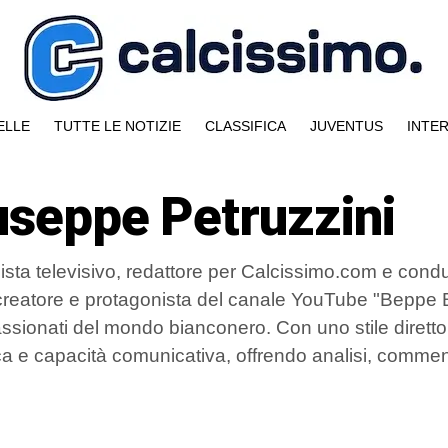
ELLE
TUTTE LE NOTIZIE
CLASSIFICA
JUVENTUS
INTE
useppe Petruzzini
ista televisivo, redattore per Calcissimo.com e condut
reatore e protagonista del canale YouTube "Beppe Bi
assionati del mondo bianconero. Con uno stile diret
ica e capacità comunicativa, offrendo analisi, commen