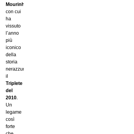
Mourinho
,
con cui
ha
vissuto
l’anno
più
iconico
della
storia
nerazzurra:
il
Triplete
del
2010
.
Un
legame
così
forte
che