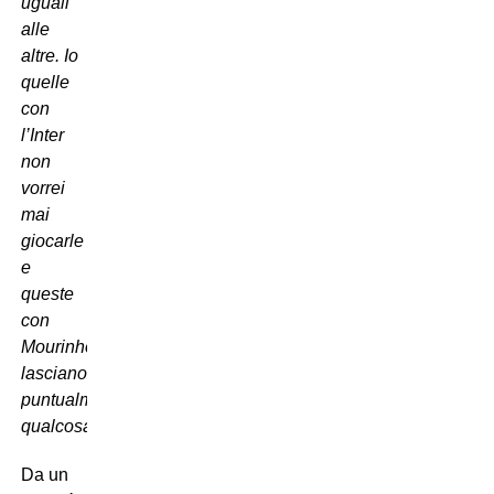
uguali
alle
altre. Io
quelle
con
l’Inter
non
vorrei
mai
giocarle
e
queste
con
Mourinho
lasciano
puntualmente
qualcosa”
.
Da un