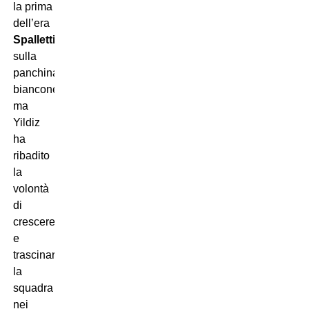
la prima
dell’era
Spalletti
sulla
panchina
bianconera,
ma
Yildiz
ha
ribadito
la
volontà
di
crescere
e
trascinare
la
squadra
nei