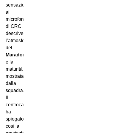
sensazioni
ai
microfoni
di CRC,
descrivendo
l’atmosfera
del
Maradona
e la
maturità
mostrata
dalla
squadra.
Il
centrocampista
ha
spiegato
così la