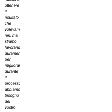
ottenere
il
risultato
che
volevamo
ieri, ma
stiamo
lavorando
duramente
per
migliorare:
durante
il
processo
abbiamo
bisogno
del
vostro