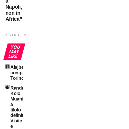
a
Napoli,
non in
Africa”
ADVERTISEMENT
YOU
MAY
LIKE
Alajbegovic
conquista
Torino
Randal
Kolo
Muani:
a
titolo
definitivo!
Visite
e