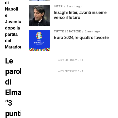
di
INTER
2 anni ago
Napoli
Inzaghi-Inter, avanti insieme
e
verso il futuro
Juventus
dopo la
TUTTE LE NOTIZIE
2 anni ago
partita
Euro 2024, le quattro favorite
del
Maradona.
Le
ADVERTISEMENT
parole
ADVERTISEMENT
di
Elmas:
“3
punti