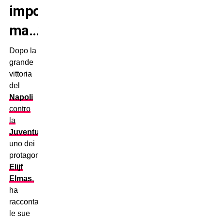
importantissimi,
ma…”
Dopo la
grande
vittoria
del
Napoli
contro
la
Juventus
,
uno dei
protagonisti,
Elijf
Elmas
,
ha
raccontato
le sue