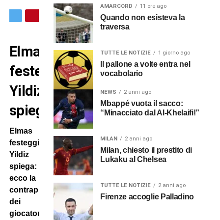
AMARCORD
11 ore ago
Quando non esisteva la
traversa
Elmas
TUTTE LE NOTIZIE
1 giorno ago
Il pallone a volte entra nel
festeggia,
vocabolario
Yildiz
NEWS
2 anni ago
Mbappé vuota il sacco:
spiega
“Minacciato dal Al-Khelaifi!”
Elmas
MILAN
2 anni ago
festeggia,
Milan, chiesto il prestito di
Yildiz
Lukaku al Chelsea
spiega:
ecco la
TUTTE LE NOTIZIE
2 anni ago
contrapposizione
Firenze accoglie Palladino
dei
giocatori