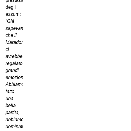
prestazione
degli
azzurri:
“Già
sapevamo
che il
Maradona
ci
avrebbe
regalato
grandi
emozioni.
Abbiamo
fatto
una
bella
partita,
abbiamo
dominato