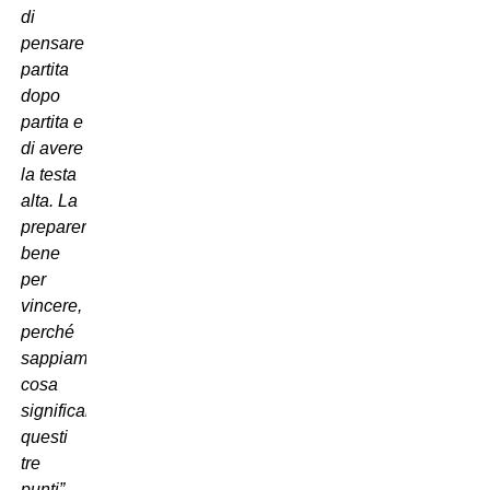
di
pensare
partita
dopo
partita e
di avere
la testa
alta. La
prepareremo
bene
per
vincere,
perché
sappiamo
cosa
significano
questi
tre
punti”
.