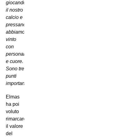
giocando
il nostro
calcio e
pressando:
abbiamo
vinto
con
personalità
e cuore.
Sono tre
punti
importantissimi”
.
Elmas
ha poi
voluto
rimarcare
il valore
del