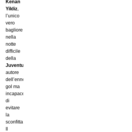
Kenan
Yildiz
,
l’unico
vero
bagliore
nella
notte
difficile
della
Juventus
,
autore
dell’ennesimo
gol ma
incapace
di
evitare
la
sconfitta.
Il