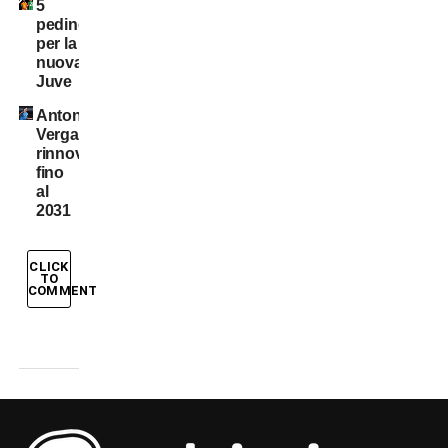
5
pedine
per la
nuova
Juve
Antonio
Vergara,
rinnovo
fino
al
2031
CLICK
TO
COMMENT