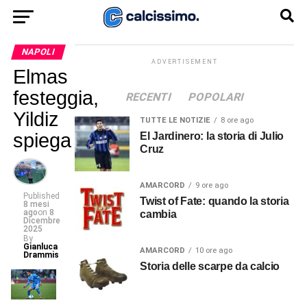
NAPOLI
ADVERTISEMENT
Elmas
festeggia,
RECENTI
POPOLARI
Yildiz
TUTTE LE NOTIZIE
8 ore ago
spiega
El Jardinero: la storia di Julio
Cruz
AMARCORD
9 ore ago
Published
Twist of Fate: quando la storia
8 mesi
ago
on
8
cambia
Dicembre
2025
By
Gianluca
AMARCORD
10 ore ago
Drammis
Storia delle scarpe da calcio