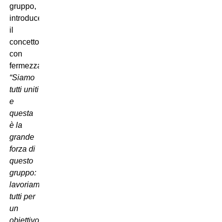
gruppo,
introducendo
il
concetto
con
fermezza:
“Siamo
tutti uniti
e
questa
è la
grande
forza di
questo
gruppo:
lavoriamo
tutti per
un
obiettivo