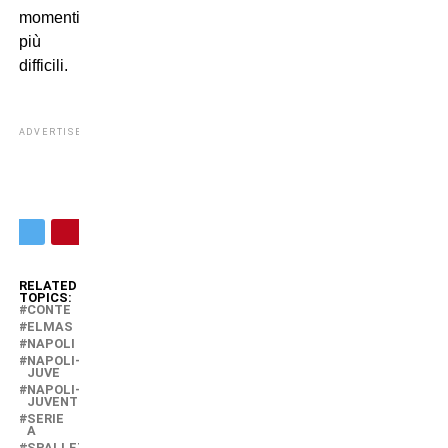
momenti
più
difficili.
ADVERTISEMENT
RELATED
TOPICS:
CONTE
ELMAS
NAPOLI
NAPOLI-
JUVE
NAPOLI-
JUVENTUS
SERIE
A
SPALLETTI