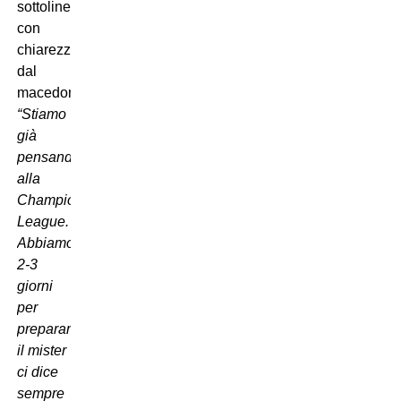
sottolineato
con
chiarezza
dal
macedone:
“Stiamo
già
pensando
alla
Champions
League.
Abbiamo
2-3
giorni
per
prepararla:
il mister
ci dice
sempre