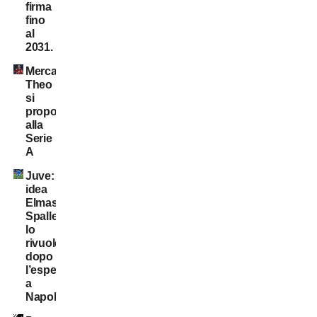
firma
fino
al
2031.
Mercato:
Theo
si
propone
alla
Serie
A
Juve:
idea
Elmas.
Spalletti
lo
rivuole
dopo
l’esperienza
a
Napoli