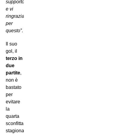
supporto
e vi
ringraziamo
per
questo”
.
Il suo
gol, il
terzo in
due
partite
,
non è
bastato
per
evitare
la
quarta
sconfitta
stagionale,