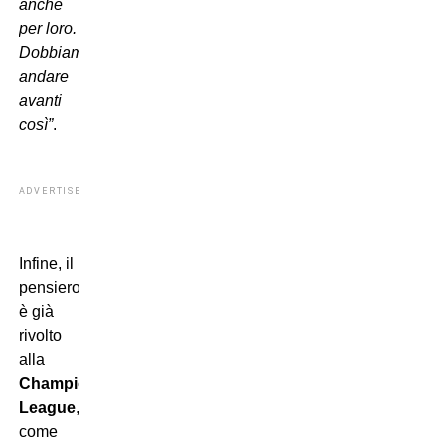
anche
per loro.
Dobbiamo
andare
avanti
così”
.
ADVERTISEMENT
Infine, il
pensiero
è già
rivolto
alla
Champions
League
,
come