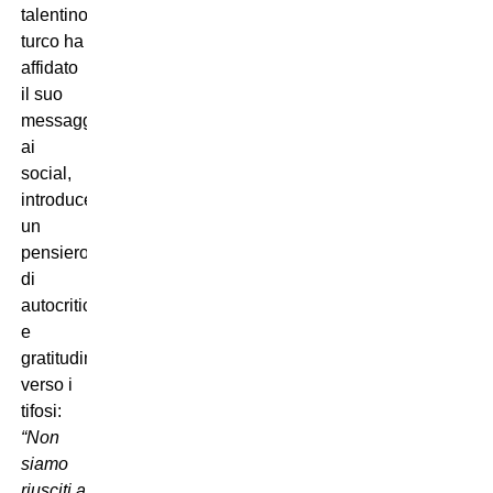
talentino
turco ha
affidato
il suo
messaggio
ai
social,
introducendo
un
pensiero
di
autocritica
e
gratitudine
verso i
tifosi:
“Non
siamo
riusciti a