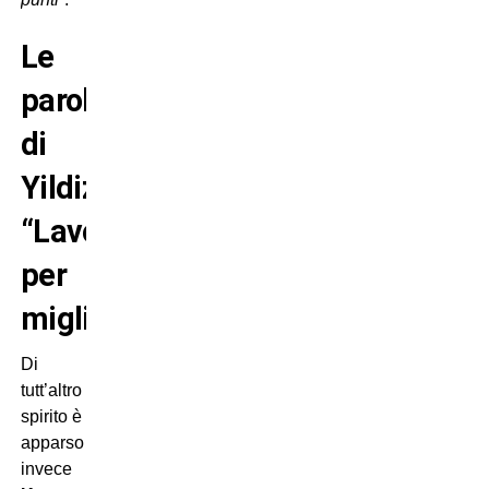
Le
parole
di
Yildiz:
“Lavoriamo
per
migliorare”
Di
tutt’altro
spirito è
apparso
invece