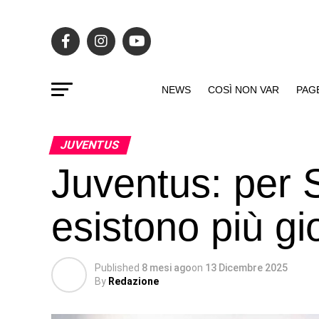
NEWS
COSÌ NON VAR
PAG
JUVENTUS
Juventus: per S
esistono più gio
Published
8 mesi ago
on
13 Dicembre 2025
By
Redazione