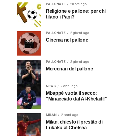
PALLONATE
20 ore ago
Religione e pallone: per chi
tifano i Papi?
PALLONATE
2 giorni ago
Cinema nel pallone
PALLONATE
2 giorni ago
Mercenari del pallone
NEWS
2 anni ago
Mbappé vuota il sacco:
“Minacciato dal Al-Khelaifi!”
MILAN
2 anni ago
Milan, chiesto il prestito di
Lukaku al Chelsea