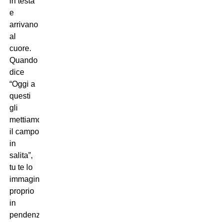
in testa
e
arrivano
al
cuore.
Quando
dice
“Oggi a
questi
gli
mettiamo
il campo
in
salita”,
tu te lo
immagini
proprio
in
pendenza.