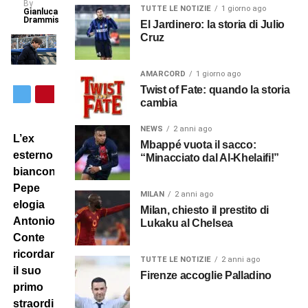
By
TUTTE LE NOTIZIE
1 giorno ago
Gianluca
Drammis
El Jardinero: la storia di Julio
Cruz
AMARCORD
1 giorno ago
Twist of Fate: quando la storia
cambia
NEWS
2 anni ago
L’ex
Mbappé vuota il sacco:
esterno
“Minacciato dal Al-Khelaifi!”
bianconero
Pepe
MILAN
2 anni ago
elogia
Milan, chiesto il prestito di
Antonio
Lukaku al Chelsea
Conte
ricordando
TUTTE LE NOTIZIE
2 anni ago
il suo
Firenze accoglie Palladino
primo
straordinario