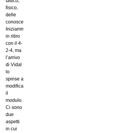
tattico,
fisico,
delle
conoscenze.
Iniziammo
in ritiro
con il 4-
2-4, ma
l’arrivo
di Vidal
lo
spinse a
modificare
il
modulo.
Ci sono
due
aspetti
in cui