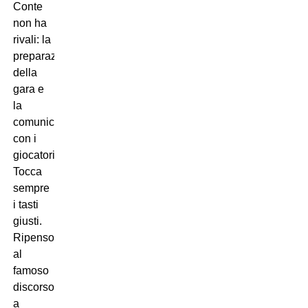
Conte
non ha
rivali: la
preparazione
della
gara e
la
comunicazione
con i
giocatori.
Tocca
sempre
i tasti
giusti.
Ripenso
al
famoso
discorso
a