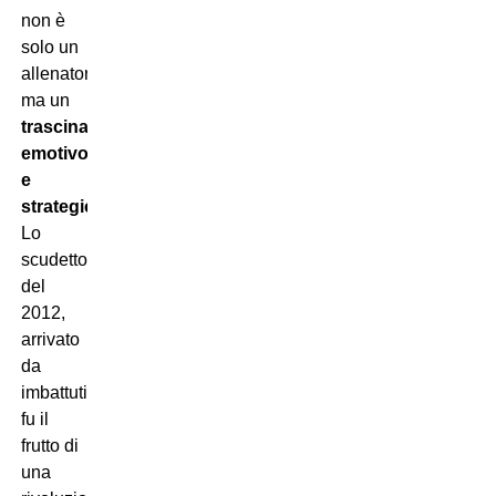
non è
solo un
allenatore,
ma un
trascinatore
emotivo
e
strategico
.
Lo
scudetto
del
2012,
arrivato
da
imbattuti,
fu il
frutto di
una