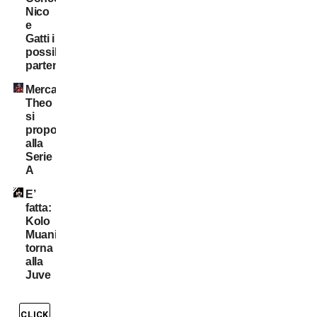
Nico
e
Gatti i
possibili
partenti
Mercato:
Theo
si
propone
alla
Serie
A
E’
fatta:
Kolo
Muani
torna
alla
Juve
CLICK