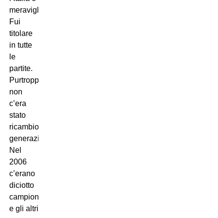
meraviglioso.
Fui
titolare
in tutte
le
partite.
Purtroppo
non
c’era
stato
ricambio
generazionale.
Nel
2006
c’erano
diciotto
campioni
e gli altri