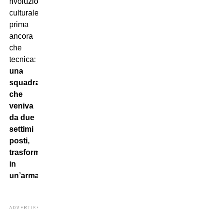
rivoluzione
culturale
prima
ancora
che
tecnica:
una
squadra
che
veniva
da due
settimi
posti,
trasformata
in
un’armata
.
ADVERTISEMENT