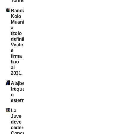
Torino
Randal
Kolo
Muani:
a
titolo
definitivo!
Visite
e
firma
fino
al
2031.
Alajbegovic
trequartista
o
esterno?
La
Juve
deve
cedere:
Conceição,