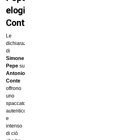
elogia
Conte
Le
dichiarazioni
di
Simone
Pepe
su
Antonio
Conte
offrono
uno
spaccato
autentico
e
intenso
di ciò