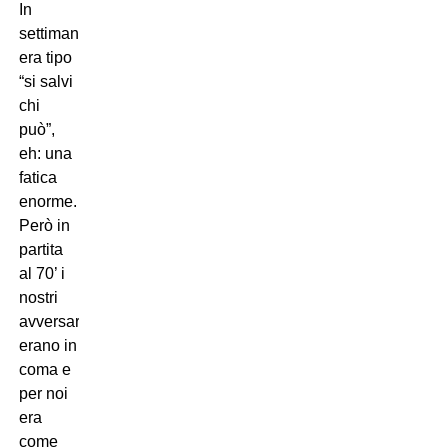
In
settimana
era tipo
“si salvi
chi
può”,
eh: una
fatica
enorme.
Però in
partita
al 70’ i
nostri
avversari
erano in
coma e
per noi
era
come