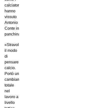
calciatori
hanno
vissuto
Antonio
Conte in
panchina.
«Stravolgendo
il modo
di
pensare
calcio.
Portò un
cambiamento
totale
nel
lavoro a
livello