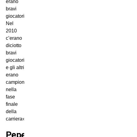
erano
bravi
giocatori.
Nel
2010
c’erano
diciotto
bravi
giocatori
e gli altri
erano
campioni
nella
fase
finale
della
carriera».
Pepe