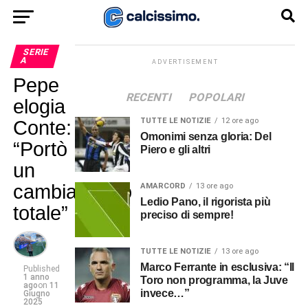
SERIE
A
ADVERTISEMENT
Pepe
RECENTI
POPOLARI
elogia
TUTTE LE NOTIZIE
12 ore ago
Conte:
Omonimi senza gloria: Del
“Portò
Piero e gli altri
un
cambiamento
AMARCORD
13 ore ago
Ledio Pano, il rigorista più
totale”
preciso di sempre!
TUTTE LE NOTIZIE
13 ore ago
Marco Ferrante in esclusiva: “Il
Published
1 anno
Toro non programma, la Juve
ago
on
11
invece…”
Giugno
2025