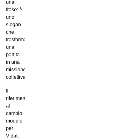
una
frase: è
uno
slogan
che
trasforma
una
partita
in una
missione
collettiva.
Il
riferimento
al
cambio
modulo
per
Vidal,