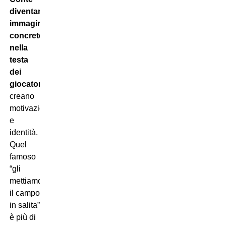
diventano
immagini
concrete
nella
testa
dei
giocatori
,
creano
motivazione
e
identità.
Quel
famoso
“gli
mettiamo
il campo
in salita”
è più di