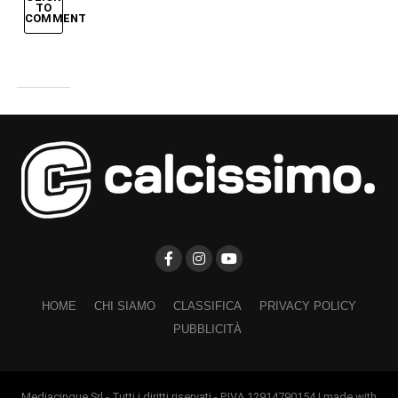
TO
COMMENT
HOME
CHI SIAMO
CLASSIFICA
PRIVACY POLICY
PUBBLICITÀ
Mediacinque Srl - Tutti i diritti riservati - P.IVA 12914790154 | made with