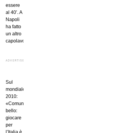
essere
al 40’. A
Napoli
ha fatto
un altro
capolavoro».
ADVERTISEMENT
Sul
mondiale
2010:
«Comunque
bello:
giocare
per
l’Italia è