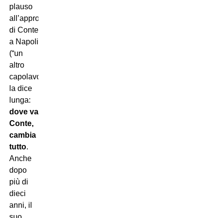
plauso
all’approdo
di Conte
a Napoli
(“un
altro
capolavoro”)
la dice
lunga:
dove va
Conte,
cambia
tutto
.
Anche
dopo
più di
dieci
anni, il
suo