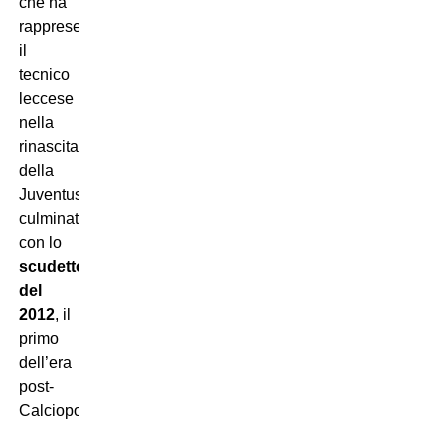
che ha
rappresentato
il
tecnico
leccese
nella
rinascita
della
Juventus,
culminata
con lo
scudetto
del
2012
, il
primo
dell’era
post-
Calciopoli.