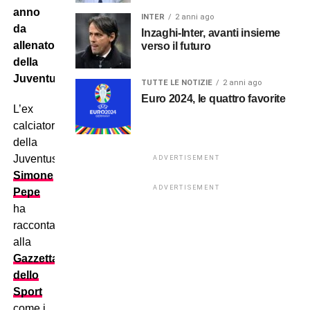
anno
INTER
2 anni ago
da
Inzaghi-Inter, avanti insieme
allenatore
verso il futuro
della
Juventus.
TUTTE LE NOTIZIE
2 anni ago
Euro 2024, le quattro favorite
L’ex
calciatore
della
Juventus
ADVERTISEMENT
Simone
ADVERTISEMENT
Pepe
ha
raccontato
alla
Gazzetta
dello
Sport
come i