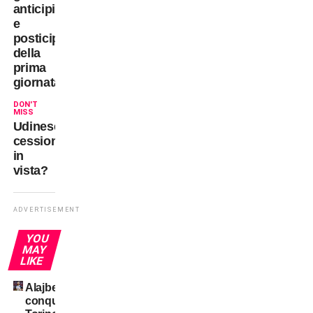
anticipi
e
posticipi
della
prima
giornata?
DON'T
MISS
Udinese:
cessione
in
vista?
ADVERTISEMENT
YOU
MAY
LIKE
Alajbegovic
conquista