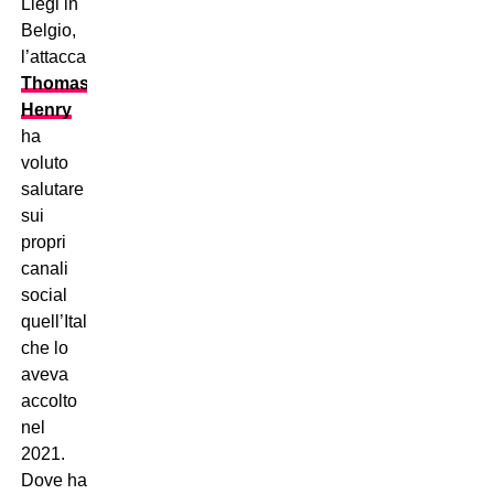
Liegi in
Belgio,
l’attaccante
Thomas
Henry
ha
voluto
salutare
sui
propri
canali
social
quell’Italia
che lo
aveva
accolto
nel
2021.
Dove ha