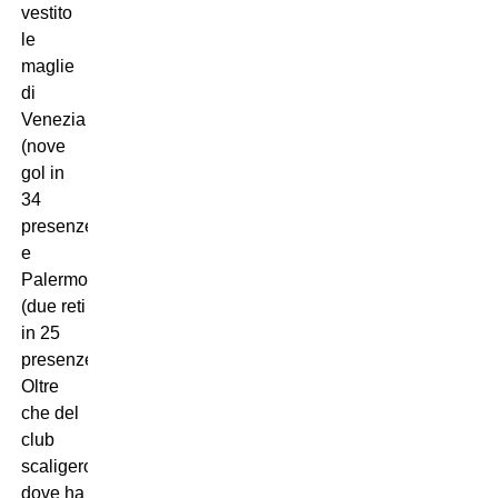
vestito
le
maglie
di
Venezia
(nove
gol in
34
presenze)
e
Palermo
(due reti
in 25
presenze).
Oltre
che del
club
scaligero
dove ha