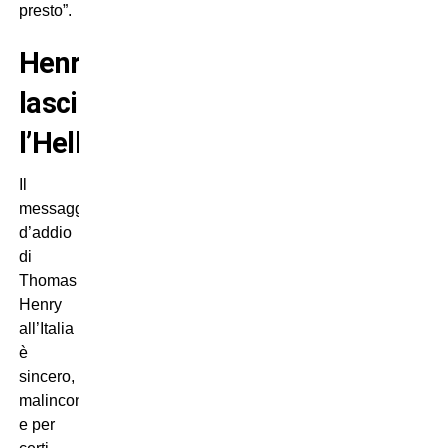
presto”.
Henry
lascia
l’Hellas
Il
messaggio
d’addio
di
Thomas
Henry
all’Italia
è
sincero,
malinconico
e per