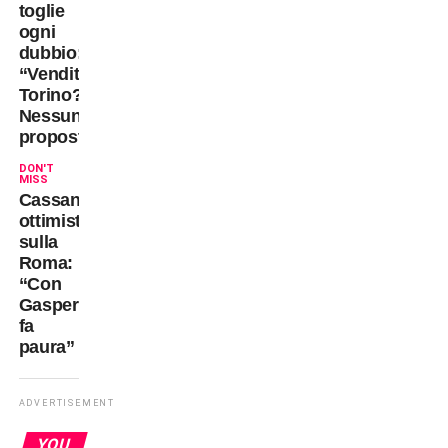
toglie
ogni
dubbio:
“Vendita
Torino?
Nessuna
proposta”
DON'T
MISS
Cassano
ottimista
sulla
Roma:
“Con
Gasperini
fa
paura”
ADVERTISEMENT
YOU