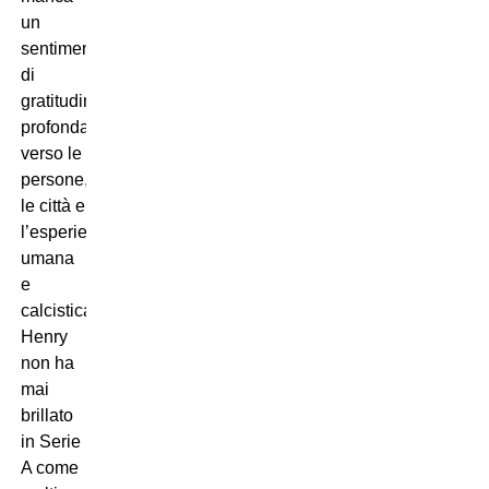
un
sentimento
di
gratitudine
profonda
verso le
persone,
le città e
l’esperienza
umana
e
calcistica.
Henry
non ha
mai
brillato
in Serie
A come