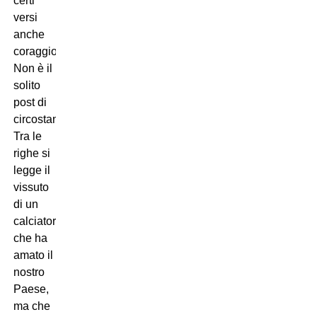
certi
versi
anche
coraggioso.
Non è il
solito
post di
circostanza.
Tra le
righe si
legge il
vissuto
di un
calciatore
che ha
amato il
nostro
Paese,
ma che