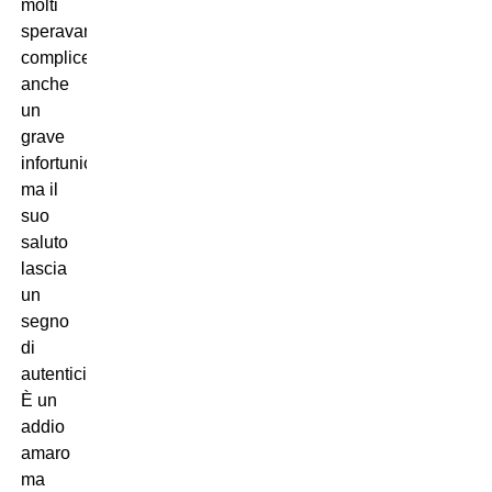
molti
speravano,
complice
anche
un
grave
infortunio,
ma il
suo
saluto
lascia
un
segno
di
autenticità.
È un
addio
amaro
ma