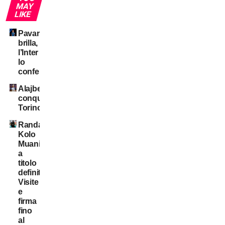
MAY
LIKE
Pavard
brilla,
l’Inter
lo
conferma?
Alajbegovic
conquista
Torino
Randal
Kolo
Muani:
a
titolo
definitivo!
Visite
e
firma
fino
al