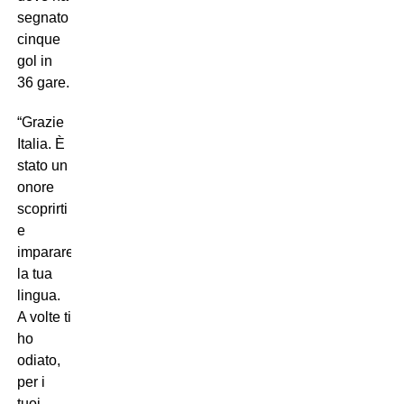
segnato
cinque
gol in
36 gare.
“Grazie
Italia. È
stato un
onore
scoprirti
e
imparare
la tua
lingua.
A volte ti
ho
odiato,
per i
tuoi