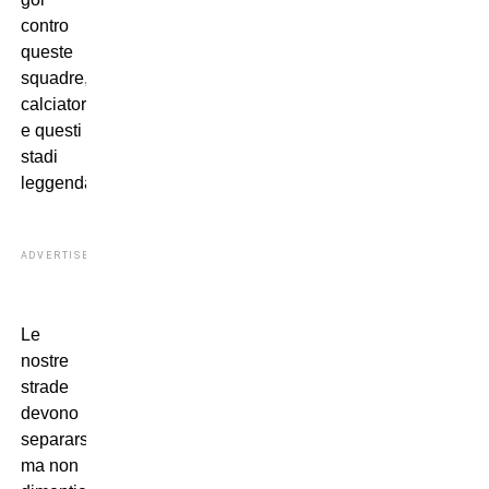
contro
queste
squadre,
calciatori
e questi
stadi
leggendari.
ADVERTISEMENT
Le
nostre
strade
devono
separarsi,
ma non