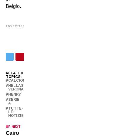
Belgio.
ADVERTISEMENT
RELATED
TOPICS:
CALCIOMERCATO
HELLAS
VERONA
HENRY
SERIE
A
TUTTE-
LE-
NOTIZIE
UP NEXT
Cairo