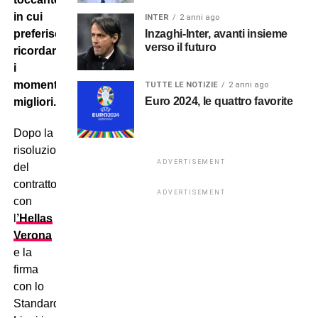
in cui
INTER
2 anni ago
Inzaghi-Inter, avanti insieme
preferisce
verso il futuro
ricordare
i
momenti
TUTTE LE NOTIZIE
2 anni ago
Euro 2024, le quattro favorite
migliori.
Dopo la
risoluzione
ADVERTISEMENT
del
contratto
ADVERTISEMENT
con
l
’Hellas
Verona
e la
firma
con lo
Standard