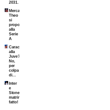
2031.
Mercato:
Theo
si
propone
alla
Serie
A
Caracciolo
alla
Juve?
No,
per
colpa
di…
Inter
e
Stones:
matrimonio
fatto!