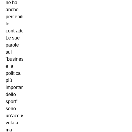
ne ha
anche
percepito
le
contraddizioni.
Le sue
parole
sul
“business
e la
politica
più
importanti
dello
sport”
sono
un’accusa
velata
ma