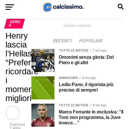
SERIE
A
ADVERTISEMENT
Henry
RECENTI
POPOLARI
lascia
TUTTE LE NOTIZIE
7 ore ago
l’Hellas:
Omonimi senza gloria: Del
“Preferisco
Piero e gli altri
ricordare
i
AMARCORD
8 ore ago
Ledio Pano, il rigorista più
momenti
preciso di sempre!
migliori”
TUTTE LE NOTIZIE
8 ore ago
Marco Ferrante in esclusiva: “Il
Toro non programma, la Juve
invece…”
Published
1 anno