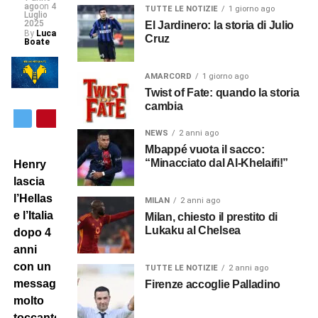
ago
on
4
TUTTE LE NOTIZIE
1 giorno ago
Luglio
2025
El Jardinero: la storia di Julio
By
Luca
Cruz
Boate
AMARCORD
1 giorno ago
Twist of Fate: quando la storia
cambia
NEWS
2 anni ago
Mbappé vuota il sacco:
“Minacciato dal Al-Khelaifi!”
Henry
lascia
l’Hellas
MILAN
2 anni ago
e l’Italia
Milan, chiesto il prestito di
Lukaku al Chelsea
dopo 4
anni
con un
TUTTE LE NOTIZIE
2 anni ago
messaggio
Firenze accoglie Palladino
molto
toccante