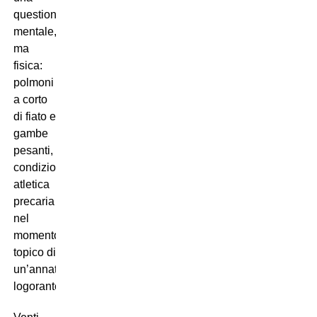
questione
mentale,
ma
fisica:
polmoni
a corto
di fiato e
gambe
pesanti,
condizione
atletica
precaria
nel
momento
topico di
un’annata
logorante!