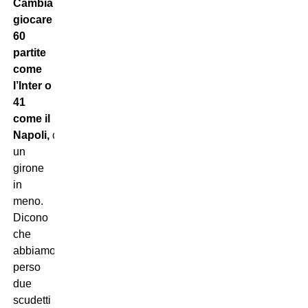
Cambia
giocare
60
partite
come
l’Inter o
41
come il
Napoli,
come
un
girone
in
meno.
Dicono
che
abbiamo
perso
due
scudetti