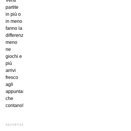
Venti
partite
in più o
in meno
fanno la
differenza,
meno
ne
giochi e
più
arrivi
fresco
agli
appuntamenti
che
contano!
ADVERTISEMENT