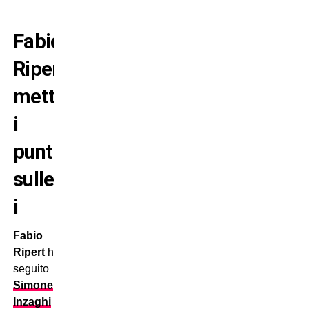
Fabio
Ripert
mette
i
puntini
sulle
i
Fabio
Ripert
ha
seguito
Simone
Inzaghi