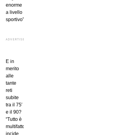
enorme
a livello
sportivo”.
ADVERTISEMENT
E in
merito
alle
tante
reti
subite
tra il 75′
e il 90?
“Tutto è
multifattoriale,
incide