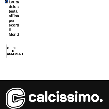
Lautaro
deluso:
testa
all’Inter
per
scordare
il
Mondiale
CLICK
TO
COMMENT