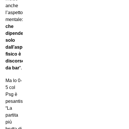
anche
l’aspetto
mentale:
dire
che
dipende
solo
dall’aspetto
fisico è
discorso
da bar
“.
Ma lo 0-
5 col
Psg è
pesantissimo:
“La
partita
più
brutta di