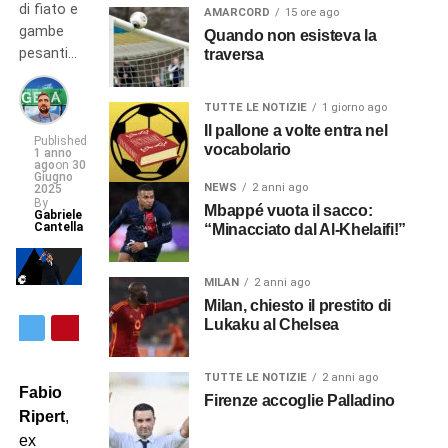
di fiato e
AMARCORD
15 ore ago
gambe
Quando non esisteva la
pesanti…
traversa
TUTTE LE NOTIZIE
1 giorno ago
Il pallone a volte entra nel
Published
vocabolario
1 anno
ago
on
30
Giugno
NEWS
2 anni ago
2025
By
Mbappé vuota il sacco:
Gabriele
Cantella
“Minacciato dal Al-Khelaifi!”
MILAN
2 anni ago
Milan, chiesto il prestito di
Lukaku al Chelsea
TUTTE LE NOTIZIE
2 anni ago
Fabio
Firenze accoglie Palladino
Ripert
,
ex