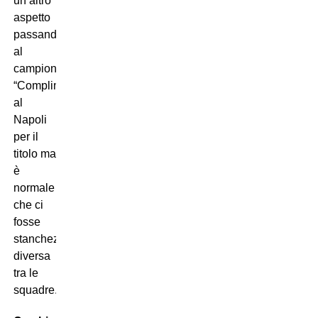
un altro
aspetto
passando
al
campionato:
“Complimenti
al
Napoli
per il
titolo ma
è
normale
che ci
fosse
stanchezza
diversa
tra le
squadre.