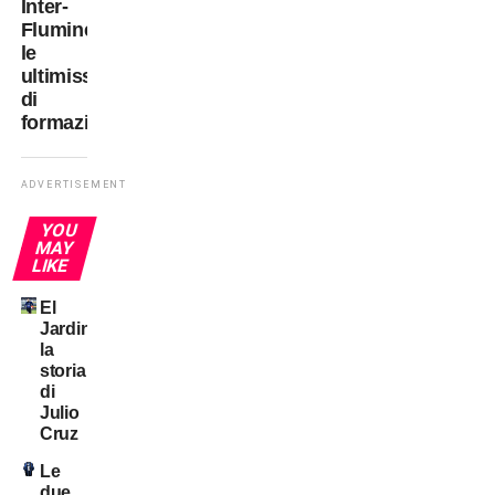
Inter-
Fluminense:
le
ultimissime
di
formazione
ADVERTISEMENT
YOU
MAY
LIKE
El
Jardinero:
la
storia
di
Julio
Cruz
Le
due