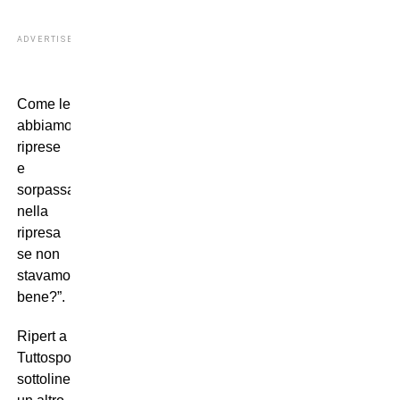
ADVERTISEMENT
Come le
abbiamo
riprese
e
sorpassate
nella
ripresa
se non
stavamo
bene?”.
Ripert a
Tuttosport
sottolinea