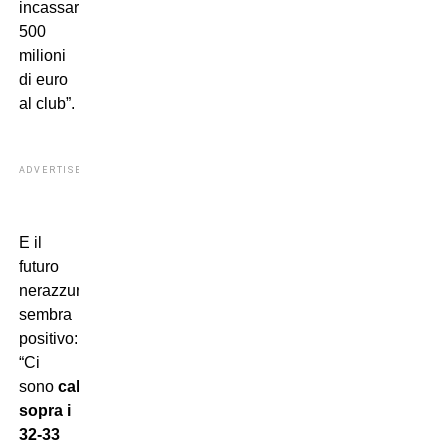
incassare
500
milioni
di euro
al club”.
ADVERTISEMENT
E il
futuro
nerazzurro
sembra
positivo:
“Ci
sono
calciatori
sopra i
32-33