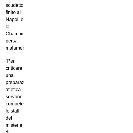
scudetto
finito al
Napoli e
la
Champions
persa
malamente.
“Per
criticare
una
preparazione
atletica
servono
competenze,
lo staff
del
mister è
di