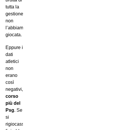
tutta la
gestione,
non
l’abbiamo
giocata.
Eppure i
dati
atletici
non
erano
così
negativi,
abbiamo
corso
più del
Psg
. Se
si
rigiocasse,