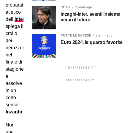
preparatore
INTER
2 anni ago
atletico
Inzaghi-Inter, avanti insieme
dell’
Inter
,
verso il futuro
spiega il
crollo
TUTTE LE NOTIZIE
2 anni ago
dei
Euro 2024, le quattro favorite
nerazzurri
nel
finale di
ADVERTISEMENT
stagione
e
ADVERTISEMENT
assolve
in un
certo
senso
Inzaghi
…
Non
una