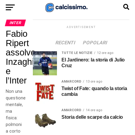
INTER
ADVERTISEMENT
Fabio
Ripert
RECENTI
POPOLARI
assolve
TUTTE LE NOTIZIE
12 ore ago
Inzaghi
El Jardinero: la storia di Julio
Cruz
e
l’Inter
AMARCORD
13 ore ago
Twist of Fate: quando la storia
Non una
cambia
questione
mentale,
AMARCORD
14 ore ago
ma
Storia delle scarpe da calcio
fisica:
polmoni
a corto