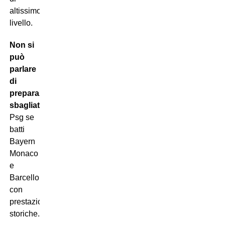
altissimo
livello.
Non si
può
parlare
di
preparazione
sbagliata
col
Psg se
batti
Bayern
Monaco
e
Barcellona
con
prestazioni
storiche.