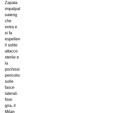
Zapata
impalpabile,
oateng
che
entra e
si fa
espellere,
il solito
attacco
sterile e
la
pochissima
pericolosità
sulle
fasce
laterali.
Non
gira, il
Milan