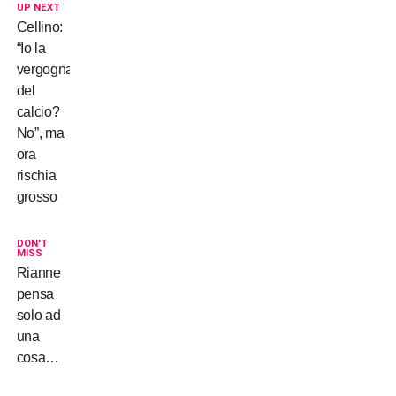
UP NEXT
Cellino:
“Io la
vergogna
del
calcio?
No”, ma
ora
rischia
grosso
DON'T
MISS
Rianne
pensa
solo ad
una
cosa…