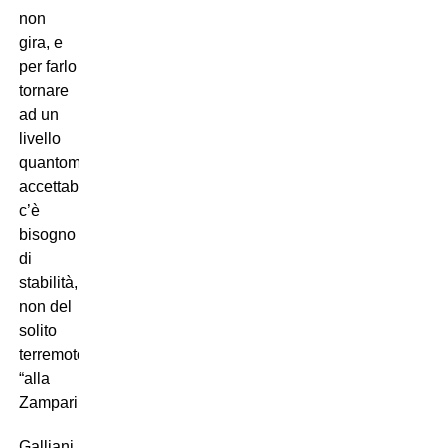
non
gira, e
per farlo
tornare
ad un
livello
quantomeno
accettabile
c’è
bisogno
di
stabilità,
non del
solito
terremoto
“alla
Zamparini”.
Galliani