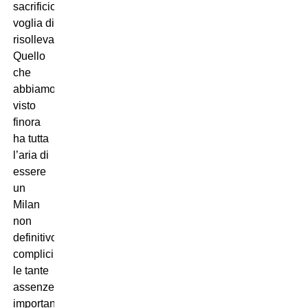
sacrificio,
voglia di
risollevarsi.
Quello
che
abbiamo
visto
finora
ha tutta
l’aria di
essere
un
Milan
non
definitivo,
complici
le tante
assenze
importanti.