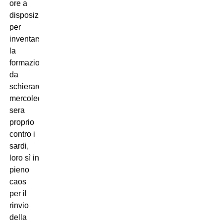
ore a
disposizione
per
inventarsi
la
formazione
da
schierare
mercoledì
sera
proprio
contro i
sardi,
loro sì in
pieno
caos
per il
rinvio
della