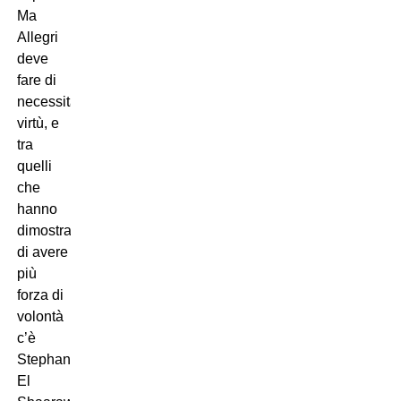
Ma
Allegri
deve
fare di
necessità
virtù, e
tra
quelli
che
hanno
dimostrato
di avere
più
forza di
volontà
c’è
Stephan
El