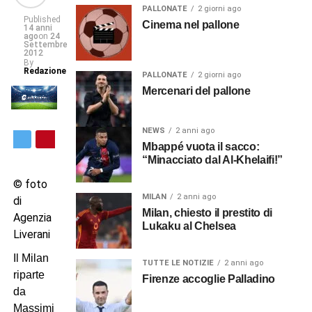
PALLONATE
2 giorni ago
Published
Cinema nel pallone
14 anni
ago
on
24
Settembre
2012
By
Redazione
PALLONATE
2 giorni ago
Mercenari del pallone
NEWS
2 anni ago
Mbappé vuota il sacco:
“Minacciato dal Al-Khelaifi!”
© foto
MILAN
2 anni ago
di
Milan, chiesto il prestito di
Agenzia
Lukaku al Chelsea
Liverani
Il Milan
TUTTE LE NOTIZIE
2 anni ago
riparte
Firenze accoglie Palladino
da
Massimiliano