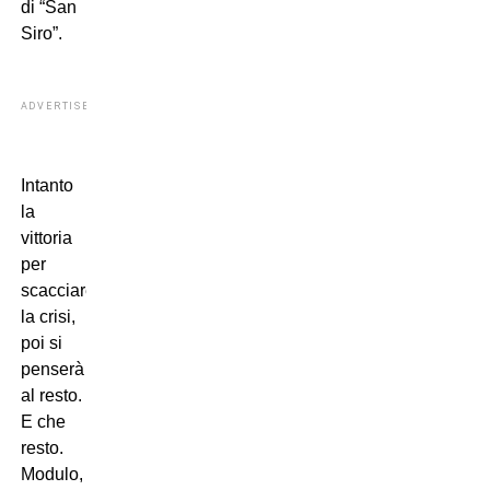
di “San
Siro”.
ADVERTISEMENT
Intanto
la
vittoria
per
scacciare
la crisi,
poi si
penserà
al resto.
E che
resto.
Modulo,