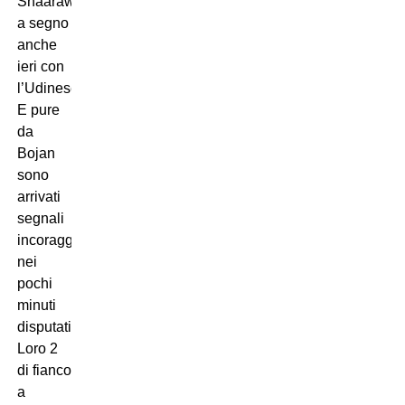
Shaarawy,
a segno
anche
ieri con
l’Udinese.
E pure
da
Bojan
sono
arrivati
segnali
incoraggianti
nei
pochi
minuti
disputati.
Loro 2
di fianco
a