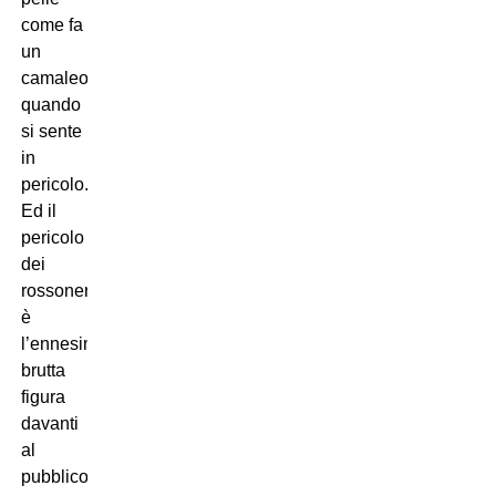
come fa
un
camaleonte
quando
si sente
in
pericolo.
Ed il
pericolo
dei
rossoneri
è
l’ennesima
brutta
figura
davanti
al
pubblico