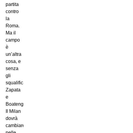
partita
contro
la
Roma.
Ma il
campo
è
un’altra
cosa, e
senza
gli
squalificati
Zapata
e
Boateng,
Il Milan
dovrà
cambiare
pelle