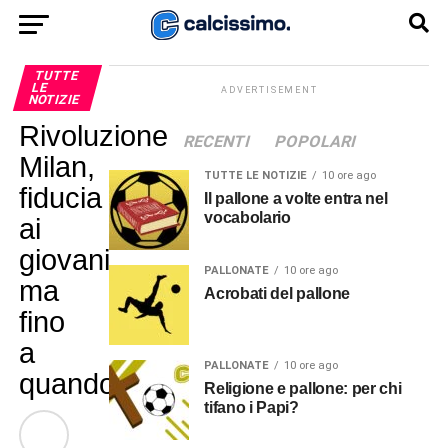
TUTTE
LE
ADVERTISEMENT
NOTIZIE
Rivoluzione
RECENTI
POPOLARI
Milan,
TUTTE LE NOTIZIE
10 ore ago
fiducia
Il pallone a volte entra nel
vocabolario
ai
giovani,
PALLONATE
10 ore ago
ma
Acrobati del pallone
fino
a
PALLONATE
10 ore ago
quando?
Religione e pallone: per chi
tifano i Papi?