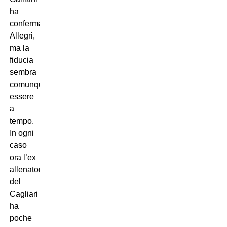
ha
confermato
Allegri,
ma la
fiducia
sembra
comunque
essere
a
tempo.
In ogni
caso
ora l’ex
allenatore
del
Cagliari
ha
poche