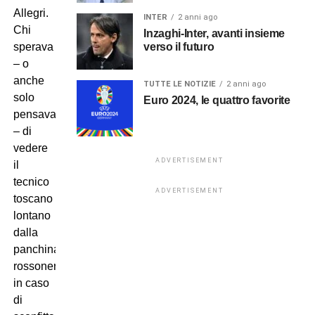
Allegri.
INTER
2 anni ago
Chi
Inzaghi-Inter, avanti insieme
verso il futuro
sperava
– o
anche
TUTTE LE NOTIZIE
2 anni ago
solo
Euro 2024, le quattro favorite
pensava
– di
vedere
ADVERTISEMENT
il
tecnico
ADVERTISEMENT
toscano
lontano
dalla
panchina
rossonera
in caso
di