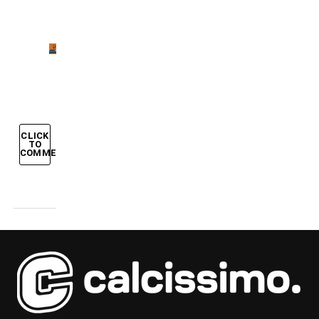
pallone
Allenamenti
incredibili
CLICK
TO
COMMENT