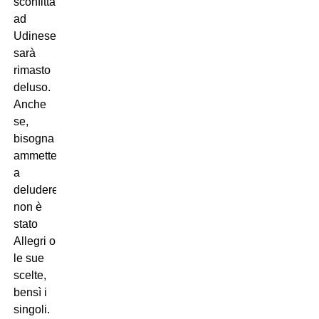
sconfitta
ad
Udinese
sarà
rimasto
deluso.
Anche
se,
bisogna
ammetterlo,
a
deludere
non è
stato
Allegri o
le sue
scelte,
bensì i
singoli.