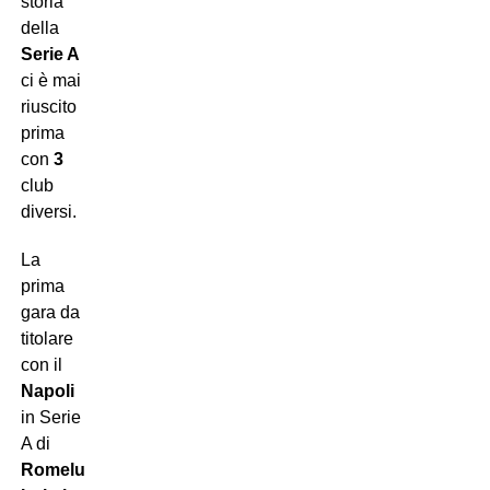
storia
della
Serie A
ci è mai
riuscito
prima
con
3
club
diversi.
La
prima
gara da
titolare
con il
Napoli
in Serie
A di
Romelu