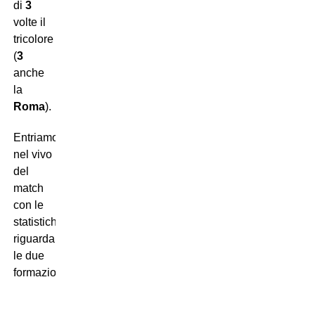
di
3
volte il
tricolore
(
3
anche
la
Roma
).
Entriamo
nel vivo
del
match
con le
statistiche
riguardanti
le due
formazioni.