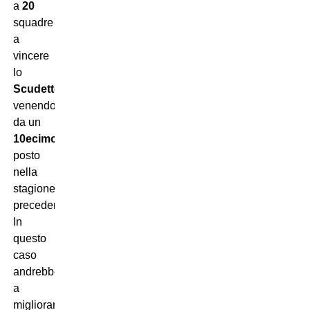
a
20
squadre
a
vincere
lo
Scudetto
venendo
da un
10ecimo
posto
nella
stagione
precedente.
In
questo
caso
andrebbero
a
migliorare