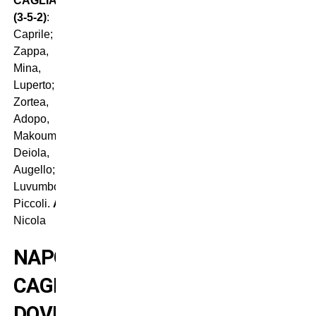
CAGLIARI
(3-5-2)
:
Caprile;
Zappa,
Mina,
Luperto;
Zortea,
Adopo,
Makoumbou,
Deiola,
Augello;
Luvumbo,
Piccoli.
All
.
Nicola
NAPOLI-
CAGLIARI:
DOVE