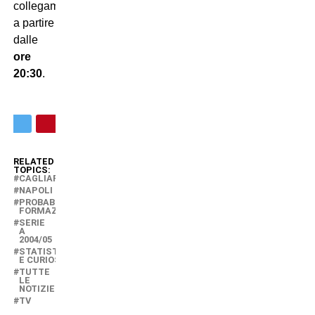
collegamento
a partire
dalle
ore
20:30
.
RELATED
TOPICS:
CAGLIARI
NAPOLI
PROBABILI
FORMAZIONI
SERIE
A
2004/05
STATISTICHE
E CURIOSITÀ
TUTTE
LE
NOTIZIE
TV