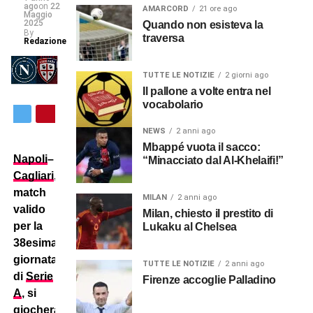
ago
on
22
AMARCORD
21 ore ago
Maggio
2025
Quando non esisteva la
By
traversa
Redazione
TUTTE LE NOTIZIE
2 giorni ago
Il pallone a volte entra nel
vocabolario
NEWS
2 anni ago
Mbappé vuota il sacco:
Napoli
–
“Minacciato dal Al-Khelaifi!”
Cagliari
,
match
MILAN
2 anni ago
valido
Milan, chiesto il prestito di
per la
Lukaku al Chelsea
38esima
giornata
TUTTE LE NOTIZIE
2 anni ago
di
Serie
Firenze accoglie Palladino
A
, si
giocherà