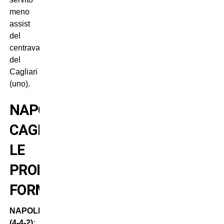
meno
assist
del
centravanti
del
Cagliari
(uno).
NAPOLI-
CAGLIARI:
LE
PROBABILI
FORMAZIONI
NAPOLI
(4-4-2)
: