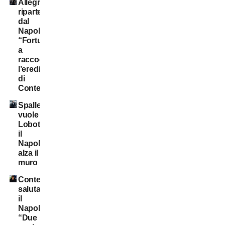
Allegri
riparte
dal
Napoli:
“Fortunato
a
raccogliere
l’eredità
di
Conte”
Spalletti
vuole
Lobotka:
il
Napoli
alza il
muro
Conte
saluta
il
Napoli:
“Due