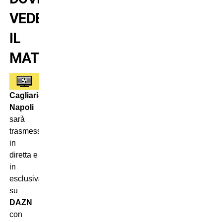
VEDERE
IL
MATCH
Cagliari-
Napoli
sarà
trasmessa
in
diretta e
in
esclusiva
su
DAZN
con