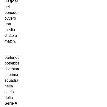
30 goal
nel
periodo:
ovvero
una
media
di 2.5 a
match.
I
partenopei
potrebbero
diventare
la prima
squadra
nella
storia
della
Serie A