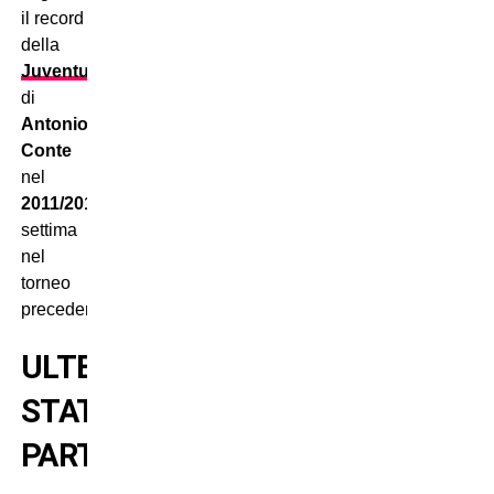
il record
della
Juventus
di
Antonio
Conte
nel
2011/2012
:
settima
nel
torneo
precedente.
ULTERIORI
STATISTICHE
PARTENOPEE