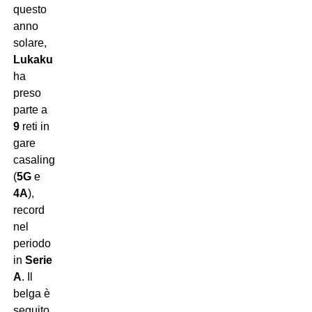
questo
anno
solare,
Lukaku
ha
preso
parte a
9
reti in
gare
casalinghe
(
5G
e
4A
),
record
nel
periodo
in
Serie
A
. Il
belga è
seguito