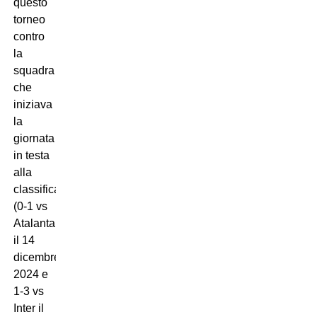
questo
torneo
contro
la
squadra
che
iniziava
la
giornata
in testa
alla
classifica
(0-1 vs
Atalanta
il 14
dicembre
2024 e
1-3 vs
Inter il