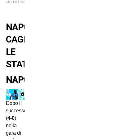
ADVERTISEMENT
NAPOLI-
CAGLIARI:
LE
STATISTICHE
NAPOLI
Dopo il
successo
(
4-0
)
nella
gara di