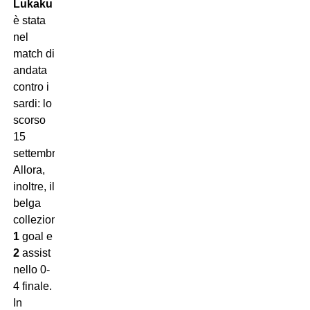
Lukaku
è stata
nel
match di
andata
contro i
sardi: lo
scorso
15
settembre.
Allora,
inoltre, il
belga
collezionò
1
goal e
2
assist
nello 0-
4 finale.
In