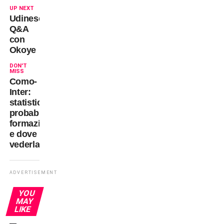
UP NEXT
Udinese:
Q&A
con
Okoye
DON'T
MISS
Como-
Inter:
statistiche,
probabili
formazioni
e dove
vederla
ADVERTISEMENT
YOU
MAY
LIKE