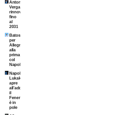
Antonio
Vergara,
rinnovo
fino
al
2031
Batosta
per
Allegri
alla
prima
col
Napoli
Napoli:
Lukaku
apre
all’addio,
il
Fenerbahçe
è in
pole