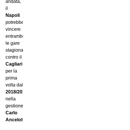
andata,
il
Napoli
potrebbe
vincere
entrambe
le gare
stagionali
contro il
Cagliari
per la
prima
volta dal
2018/2019
,
nella
gestione
Carlo
Ancelotti
.