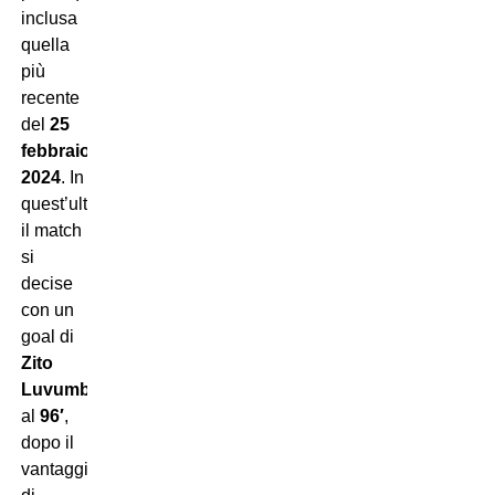
inclusa
quella
più
recente
del
25
febbraio
2024
. In
quest’ultima,
il match
si
decise
con un
goal di
Zito
Luvumbo
al
96′
,
dopo il
vantaggio