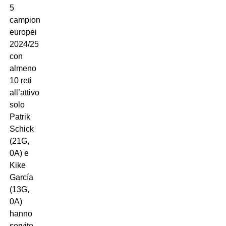
5
campionati
europei
2024/25
con
almeno
10 reti
all’attivo,
solo
Patrik
Schick
(21G,
0A) e
Kike
García
(13G,
0A)
hanno
servito