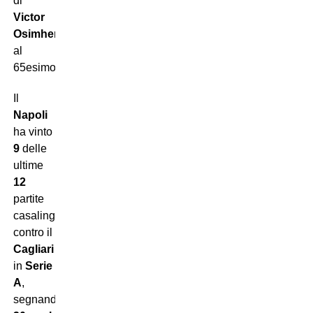
di
Victor
Osimhen
al
65esimo.
Il
Napoli
ha vinto
9
delle
ultime
12
partite
casalinghe
contro il
Cagliari
in
Serie
A
,
segnando