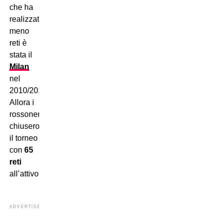
che ha
realizzato
meno
reti è
stata il
Milan
nel
2010/2011.
Allora i
rossoneri
chiusero
il torneo
con
65
reti
all’attivo.
ADVERTISEMENT