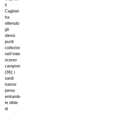
il
Cagliari
ha
ottenuto
gli
stessi
punti
collezionati
nell’intero
scorso
campionato
(36); i
sardi
hanno
perso
entrambe
le sfide
di