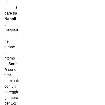
Le
ultime
3
gare tra
Napoli
e
Cagliari
disputate
nel
girone
di
ritorno
in
Serie
A
sono
tutte
terminate
con un
pareggio
(sempre
per
1-1
):