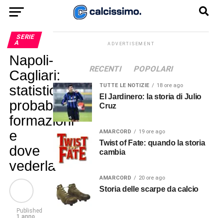
SERIE
A
ADVERTISEMENT
Napoli-
RECENTI
POPOLARI
Cagliari:
TUTTE LE NOTIZIE
18 ore ago
statistiche,
El Jardinero: la storia di Julio
probabili
Cruz
formazioni
e
AMARCORD
19 ore ago
Twist of Fate: quando la storia
dove
cambia
vederla
AMARCORD
20 ore ago
Storia delle scarpe da calcio
Published
1 anno