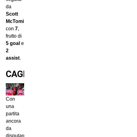
da
Scott
McTominay
con
7
,
frutto di
5 goal
e
2
assist
.
CAGLIARI
Con
una
partita
ancora
da
disputare,