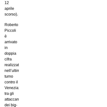
12
aprile
scorso).
Roberto
Piccoli
è
arrivato
in
doppia
cifra
realizzativa
nell’ultimo
turno
contro il
Venezia;
tra gli
attaccanti
dei big-