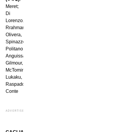
Meret;
Di
Lorenzo,
Rrahmani,
Olivera,
Spinazzola;
Politano,
Anguissa,
Gilmour,
McTominay;
Lukaku,
Raspadori.
All
.
Conte
ADVERTISEMENT