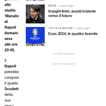
allo
INTER
2 anni ago
stadio
Inzaghi-Inter, avanti insieme
verso il futuro
‘Maradona’
di
Napoli
TUTTE LE NOTIZIE
2 anni ago
domani
Euro 2024, le quattro favorite
sera
alle ore
20:45.
ADVERTISEMENT
Il
ADVERTISEMENT
Napoli
potrebbe
conquistare
il quarto
Scudetto
della
sua
storia,