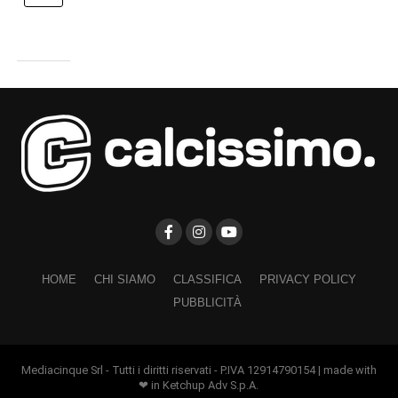
HOME
CHI SIAMO
CLASSIFICA
PRIVACY POLICY
PUBBLICITÀ
Mediacinque Srl - Tutti i diritti riservati - P.IVA 12914790154 | made with
❤ in Ketchup Adv S.p.A.