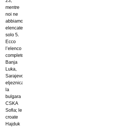
23,
mentre
noi ne
abbiamo
elencate
solo 5.
Ecco
l’elenco
completo: Borac
Banja
Luka,
Sarajevo,
eljeznicar;
la
bulgara
CSKA
Sofia; le
croate
Hajduk