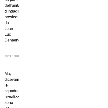
dell’unità
d’indagine
presieduta
da
Jean-
Luc
Dehaene.
ADVERTISEMENT
Ma,
dicevamo,
le
squadre
penalizzate
sono