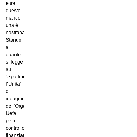
e tra
queste
manco
una è
nostrana.
Stando
a
quanto
si legge
su
“Sportmediaset”,
l’Unita’
di
indagine
dell’Organo
Uefa
per il
controllo
finanziario