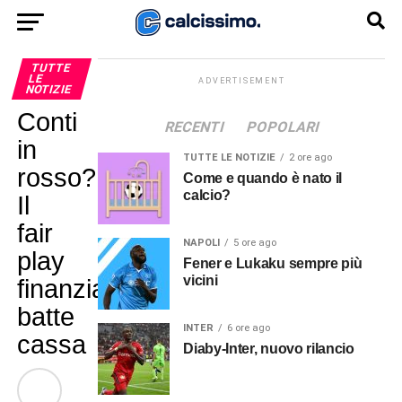
TUTTE
LE
ADVERTISEMENT
NOTIZIE
Conti
RECENTI
POPOLARI
in
TUTTE LE NOTIZIE
2 ore ago
rosso?
Come e quando è nato il
calcio?
Il
fair
NAPOLI
5 ore ago
play
Fener e Lukaku sempre più
vicini
finanziario
batte
INTER
6 ore ago
cassa
Diaby-Inter, nuovo rilancio