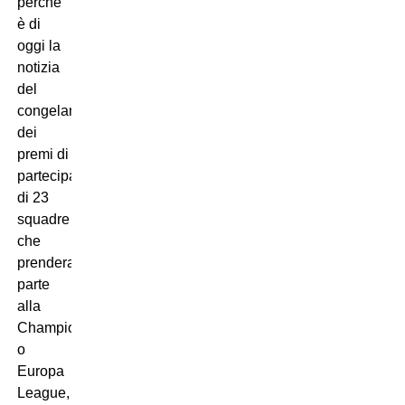
perchè
è di
oggi la
notizia
del
congelamento
dei
premi di
partecipazione
di 23
squadre
che
prenderanno
parte
alla
Champions
o
Europa
League,