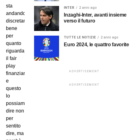
sta
INTER
2 anni ago
andando
Inzaghi-Inter, avanti insieme
verso il futuro
discretamente
bene
per
TUTTE LE NOTIZIE
2 anni ago
quanto
Euro 2024, le quattro favorite
riguarda
il fair
play
ADVERTISEMENT
finanziario,
e
ADVERTISEMENT
questo
lo
possiamo
dire non
per
sentito
dire, ma