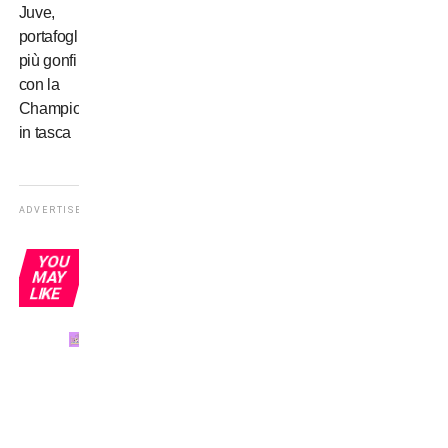
Juve,
portafogli
più gonfi
con la
Champions
in tasca
ADVERTISEMENT
YOU
MAY
LIKE
Come
e
quando
è nato
il