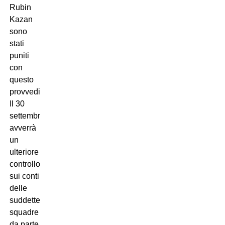
Rubin
Kazan
sono
stati
puniti
con
questo
provvedimento.
Il 30
settembre
avverrà
un
ulteriore
controllo
sui conti
delle
suddette
squadre
da parte