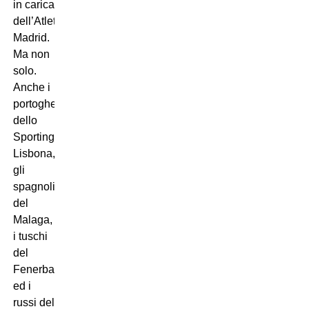
in carica
dell’Atletico
Madrid.
Ma non
solo.
Anche i
portoghesi
dello
Sporting
Lisbona,
gli
spagnoli
del
Malaga,
i tuschi
del
Fenerbahce
ed i
russi del