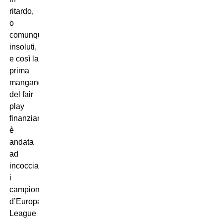
ritardo,
o
comunque
insoluti,
e così la
prima
manganellata
del fair
play
finanziario
è
andata
ad
incocciare
i
campioni
d’Europa
League