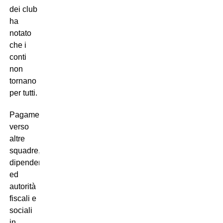
dei club
ha
notato
che i
conti
non
tornano
per tutti.
Pagamenti
verso
altre
squadre,
dipendenti
ed
autorità
fiscali e
sociali
in