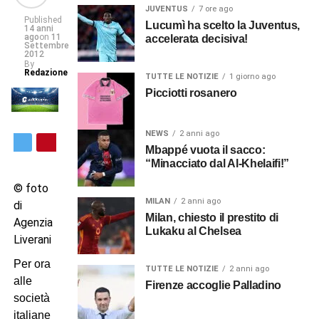
JUVENTUS
7 ore ago
Published
Lucumì ha scelto la Juventus,
14 anni
ago
on
11
accelerata decisiva!
Settembre
2012
By
Redazione
TUTTE LE NOTIZIE
1 giorno ago
Picciotti rosanero
NEWS
2 anni ago
Mbappé vuota il sacco:
“Minacciato dal Al-Khelaifi!”
© foto
MILAN
2 anni ago
di
Milan, chiesto il prestito di
Agenzia
Lukaku al Chelsea
Liverani
Per ora
TUTTE LE NOTIZIE
2 anni ago
alle
Firenze accoglie Palladino
società
italiane