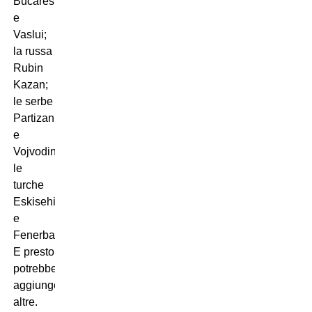
Bucarest
e
Vaslui;
la russa
Rubin
Kazan;
le serbe
Partizan
e
Vojvodina;
le
turche
Eskisehirspor
e
Fenerbahce.
E presto
potrebbero
aggiungersene
altre.