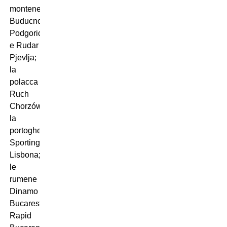
montenegrine
Buducnost
Podgorica
e Rudar
Pjevlja;
la
polacca
Ruch
Chorzów;
la
portoghese
Sporting
Lisbona;
le
rumene
Dinamo
Bucarest,
Rapid