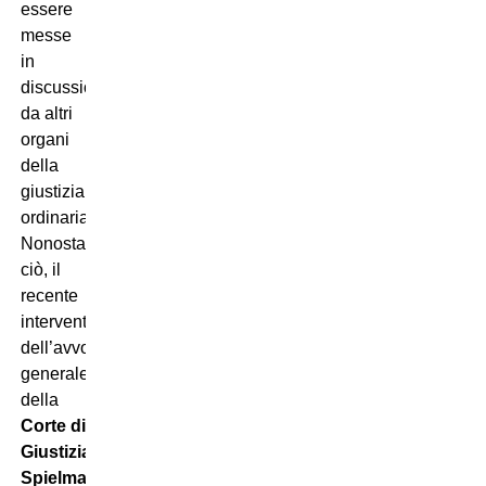
essere
messe
in
discussione
da altri
organi
della
giustizia
ordinaria.
Nonostante
ciò, il
recente
intervento
dell’avvocato
generale
della
Corte di
Giustizia
,
Spielmann
,