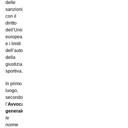
delle
sanzioni
con il
diritto
dell’Unione
europea
e i limiti
dell’autonomia
della
giustizia
sportiva.
In primo
luogo,
secondo
l’
Avvocato
generale
,
le
norme