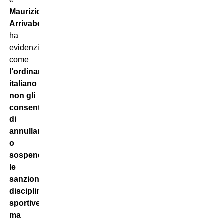
Maurizio
Arrivabene
,
ha
evidenziato
come
l’ordinamento
italiano
non gli
consenta
di
annullare
o
sospendere
le
sanzioni
disciplinari
sportive,
ma