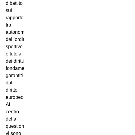
dibattito
sul
rapporto
tra
autonomia
dell’ordinamento
sportivo
e tutela
dei diritti
fondamentali
garantiti
dal
diritto
europeo.
Al
centro
della
questione
vi sono