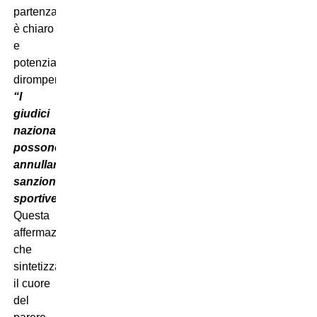
partenza
è chiaro
e
potenzialmente
dirompente:
“I
giudici
nazionali
possono
annullare
sanzioni
sportive”
.
Questa
affermazione,
che
sintetizza
il cuore
del