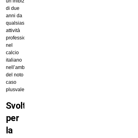
un’inibizione
di due
anni da
qualsiasi
attività
professionale
nel
calcio
italiano
nell’ambito
del noto
caso
plusvalenze.
Svolta
per
la