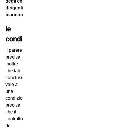
degli ex
dirigenti
bianconeri.
le
condizioni…
Il parere
precisa
inoltre
che tale
conclusione
vale a
una
condizione
precisa:
che il
controllo
dei