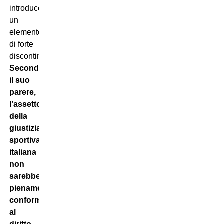
introduce
un
elemento
di forte
discontinuità.
Secondo
il suo
parere,
l’assetto
della
giustizia
sportiva
italiana
non
sarebbe
pienamente
conforme
al