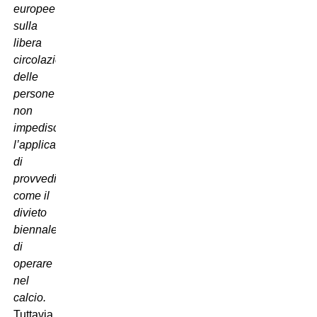
europee
sulla
libera
circolazione
delle
persone
non
impediscono
l’applicazione
di
provvedimenti
come il
divieto
biennale
di
operare
nel
calcio.
Tuttavia,