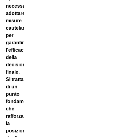
necessario,
adottare
misure
cautelari
per
garantire
l’efficacia
della
decisione
finale.
Si tratta
di un
punto
fondamentale
che
rafforza
la
posizione