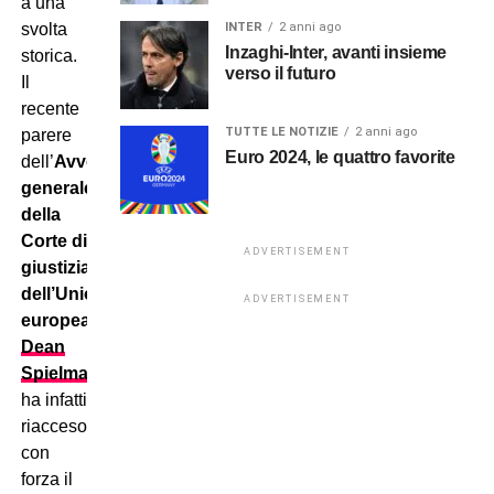
a una
INTER
2 anni ago
svolta
Inzaghi-Inter, avanti insieme
storica.
verso il futuro
Il
recente
TUTTE LE NOTIZIE
2 anni ago
parere
Euro 2024, le quattro favorite
dell’
Avvocato
generale
della
Corte di
ADVERTISEMENT
giustizia
dell’Unione
ADVERTISEMENT
europea
,
Dean
Spielmann
,
ha infatti
riacceso
con
forza il