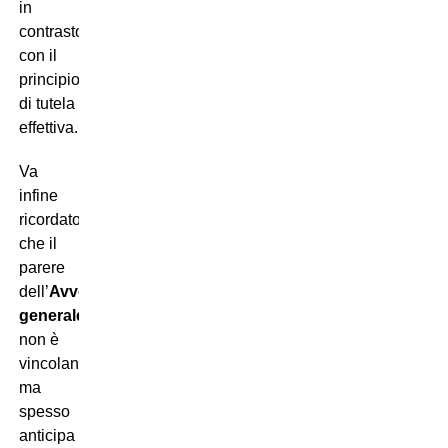
in
contrasto
con il
principio
di tutela
effettiva.
Va
infine
ricordato
che il
parere
dell’
Avvocato
generale
non è
vincolante,
ma
spesso
anticipa