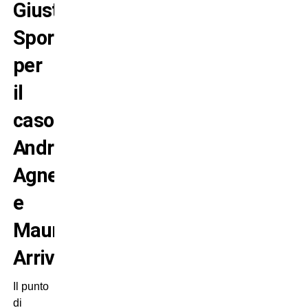
Giustizia
Sportiva
per
il
caso
Andrea
Agnelli
e
Maurizio
Arrivabene?
Il punto
di