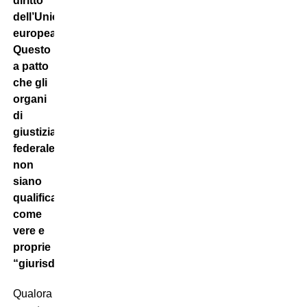
diritto
dell’Unione
europea
.
Questo
a patto
che gli
organi
di
giustizia
federale
non
siano
qualificabili
come
vere e
proprie
“giurisdizioni”
.
Qualora