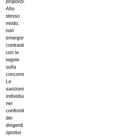
proporzionati
.
Allo
stesso
modo,
non
emergono
contrasti
con le
regole
sulla
concorrenza.
Le
sanzioni
individuali
nei
confronti
dei
dirigenti
sportivi