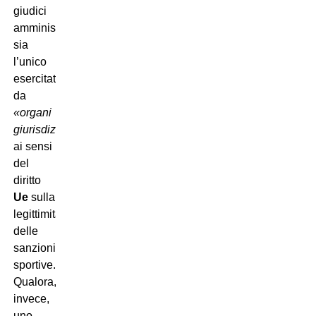
giudici
amministrativi
sia
l’unico
esercitato
da
«organi
giurisdizionali»
ai sensi
del
diritto
Ue
sulla
legittimità
delle
sanzioni
sportive.
Qualora,
invece,
uno