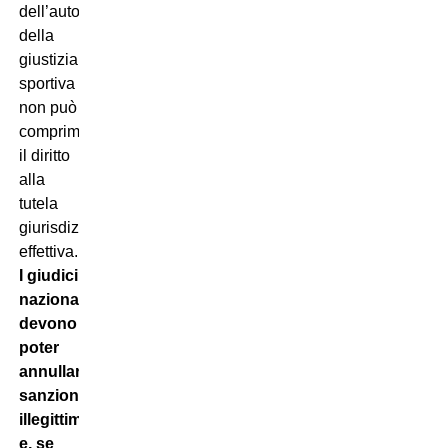
dell’autonomia
della
giustizia
sportiva
non può
comprimere
il diritto
alla
tutela
giurisdizionale
effettiva.
I giudici
nazionali
devono
poter
annullare
sanzioni
illegittime
e, se