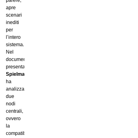
parere,
apre
scenari
inediti
per
l’intero
sistema.
Nel
documento
presentato,
Spielmann
ha
analizzato
due
nodi
centrali,
ovvero
la
compatibilità