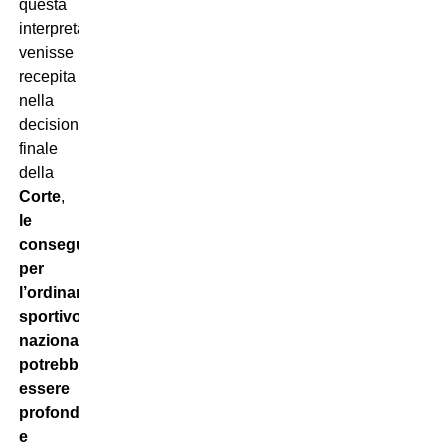
questa
interpretazione
venisse
recepita
nella
decisione
finale
della
Corte
,
le
conseguenze
per
l’ordinamento
sportivo
nazionale
potrebbero
essere
profonde
e