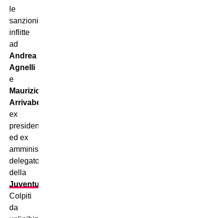
le
sanzioni
inflitte
ad
Andrea
Agnelli
e
Maurizio
Arrivabene
,
ex
presidente
ed ex
amministratore
delegato
della
Juventus
.
Colpiti
da