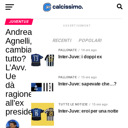
JUVENTUS
ADVERTISEMENT
Andrea
Agnelli,
RECENTI
POPOLARI
cambia
PALLONATE
14 ore ago
tutto?
Inter-Juve: i doppi ex
L’Avv.
Ue
PALLONATE
15 ore ago
dà
Inter-Juve: sapevate che…?
ragione
all’ex
TUTTE LE NOTIZIE
15 ore ago
presidente
Inter-Juve: eroi per una notte