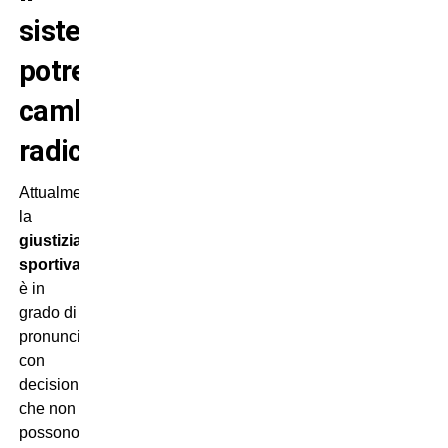
sistema
potrebbe
cambiare
radicalmente
Attualmente
la
giustizia
sportiva
è in
grado di
pronunciarsi
con
decisioni
che non
possono