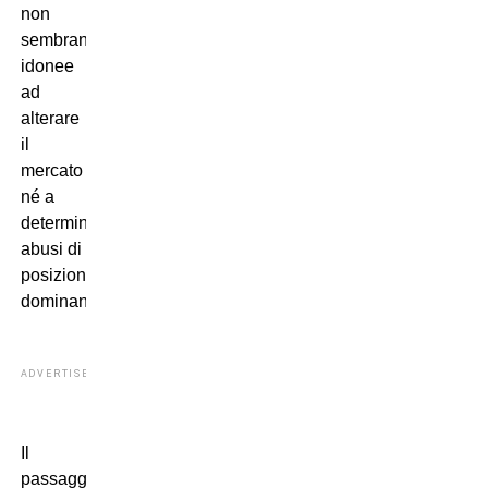
non
sembrano
idonee
ad
alterare
il
mercato
né a
determinare
abusi di
posizione
dominante.
ADVERTISEMENT
Il
passaggio