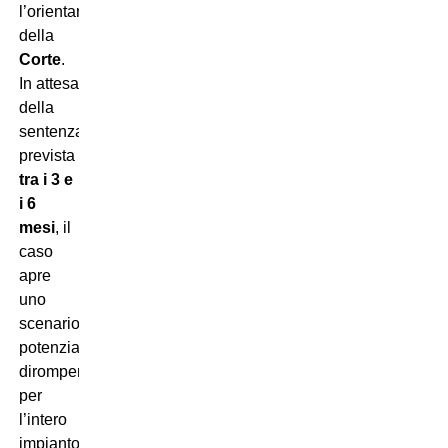
l’orientamento
della
Corte
.
In attesa
della
sentenza,
prevista
tra i 3 e
i 6
mesi
, il
caso
apre
uno
scenario
potenzialmente
dirompente
per
l’intero
impianto