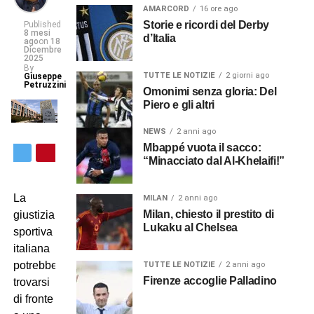
AMARCORD
16 ore ago
Storie e ricordi del Derby
Published
8 mesi
d’Italia
ago
on
18
Dicembre
2025
By
TUTTE LE NOTIZIE
2 giorni ago
Giuseppe
Petruzzini
Omonimi senza gloria: Del
Piero e gli altri
NEWS
2 anni ago
Mbappé vuota il sacco:
“Minacciato dal Al-Khelaifi!”
La
MILAN
2 anni ago
Milan, chiesto il prestito di
giustizia
Lukaku al Chelsea
sportiva
italiana
potrebbe
TUTTE LE NOTIZIE
2 anni ago
Firenze accoglie Palladino
trovarsi
di fronte