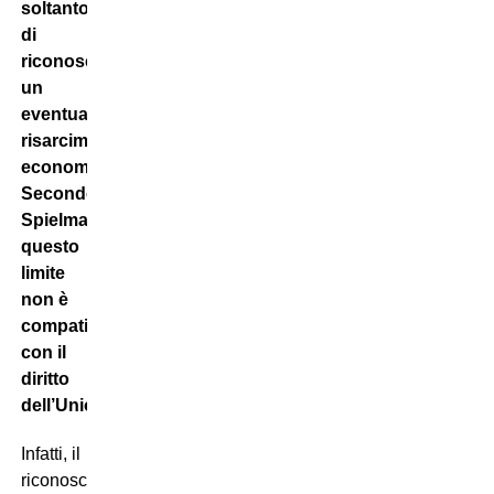
soltanto
di
riconoscere
un
eventuale
risarcimento
economico.
Secondo
Spielmann,
questo
limite
non è
compatibile
con il
diritto
dell’Unione
.
Infatti, il
riconoscimento