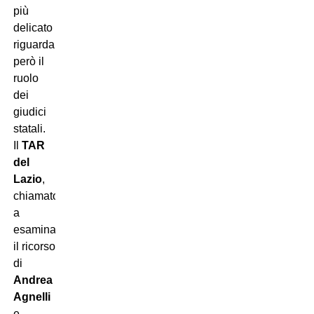
più
delicato
riguarda
però il
ruolo
dei
giudici
statali.
Il
TAR
del
Lazio
,
chiamato
a
esaminare
il ricorso
di
Andrea
Agnelli
e