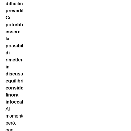
difficilmente
prevedibili
.
Ci
potrebbe
essere
la
possibilità
di
rimettere
in
discussione
equilibri
considerati
finora
intoccabili
.
Al
momento,
però,
ogni