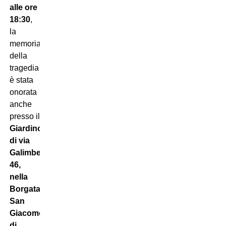
alle ore
18:30
,
la
memoria
della
tragedia
è stata
onorata
anche
presso il
Giardino
di via
Galimberti
46,
nella
Borgata
San
Giacomo
di