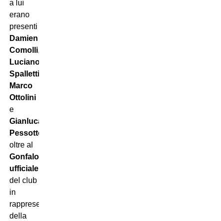
a lui
erano
presenti
Damien
Comolli
,
Luciano
Spalletti
,
Marco
Ottolini
e
Gianluca
Pessotto
,
oltre al
Gonfalone
ufficiale
del club
in
rappresentanza
della