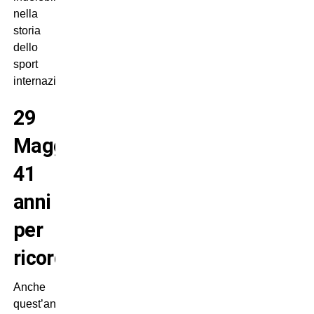
nella
storia
dello
sport
internazionale.
29
Maggio,
41
anni
per
ricordare
Anche
quest’anno,