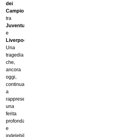
dei
Campioni
tra
Juventus
e
Liverpool
.
Una
tragedia
che,
ancora
oggi,
continua
a
rappresentare
una
ferita
profonda
e
indelebile