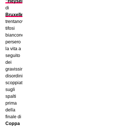
“Heysel”
di
Bruxelles
,
trentanove
tifosi
bianconeri
persero
la vita a
seguito
dei
gravissimi
disordini
scoppiati
sugli
spalti
prima
della
finale di
Coppa