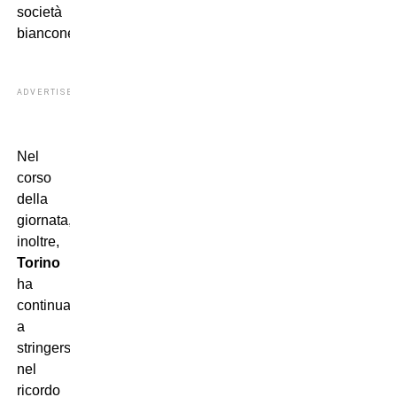
società
bianconera.
ADVERTISEMENT
Nel
corso
della
giornata,
inoltre,
Torino
ha
continuato
a
stringersi
nel
ricordo