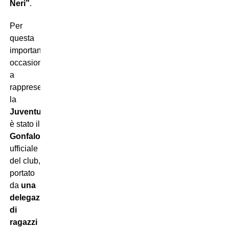
Neri”
.
Per
questa
importante
occasione,
a
rappresentare
la
Juventus
è stato il
Gonfalone
ufficiale
del club,
portato
da
una
delegazione
di
ragazzi