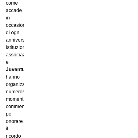
come
accade
in
occasione
di ogni
anniversario,
istituzioni,
associazioni
e
Juventus
hanno
organizzato
numerosi
momenti
commemorativi
per
onorare
il
ricordo