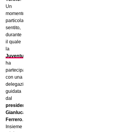
Un
momento
particolarmente
sentito,
durante
il quale
la
Juventus
ha
partecipato
con una
delegazione
guidata
dal
presidente
Gianluca
Ferrero
.
Insieme