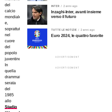
del
INTER
2 anni ago
calcio
Inzaghi-Inter, avanti insieme
verso il futuro
mondiale
e,
soprattutto,
TUTTE LE NOTIZIE
2 anni ago
nel
Euro 2024, le quattro favorite
cuore
del
popolo
ADVERTISEMENT
juventino.
In
ADVERTISEMENT
quella
drammatica
serata
del
1985
allo
Stadio