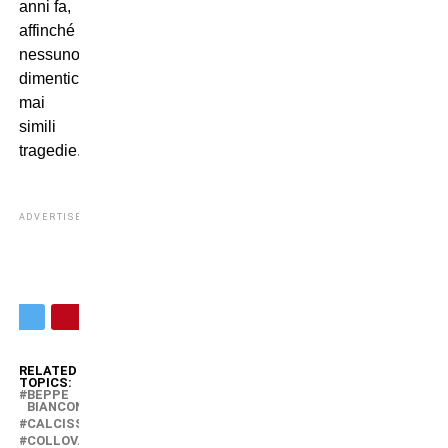
anni fa,
affinché
nessuno
dimentichi
mai
simili
tragedie.
ADVERTISEMENT
RELATED
TOPICS:
BEPPE
BIANCONERO
CALCISSIMO
COLLOVATI