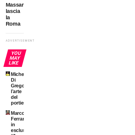
Massara
lascia
la
Roma
ADVERTISEMENT
YOU
MAY
LIKE
Michele
Di
Gregorio:
l’arte
del
portiere!
Marco
Ferrante
in
esclusiva: