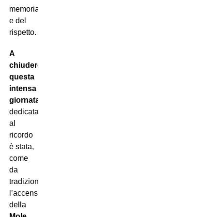
memoria
e del
rispetto.
A
chiudere
questa
intensa
giornata
dedicata
al
ricordo
è stata,
come
da
tradizione,
l’accensione
della
Mole