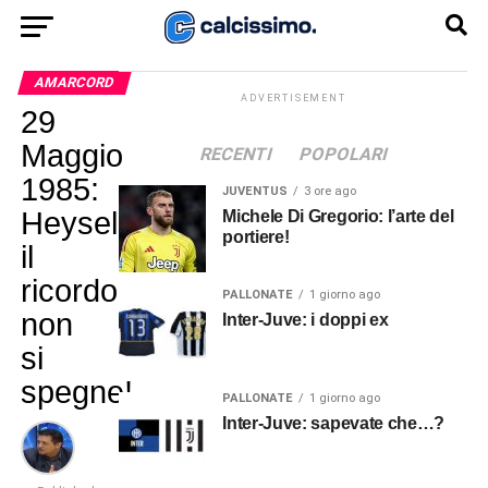
AMARCORD
ADVERTISEMENT
29
Maggio
RECENTI
POPOLARI
1985:
JUVENTUS
3 ore ago
Heysel,
Michele Di Gregorio: l’arte del
portiere!
il
ricordo
PALLONATE
1 giorno ago
non
Inter-Juve: i doppi ex
si
spegne!
PALLONATE
1 giorno ago
Inter-Juve: sapevate che…?