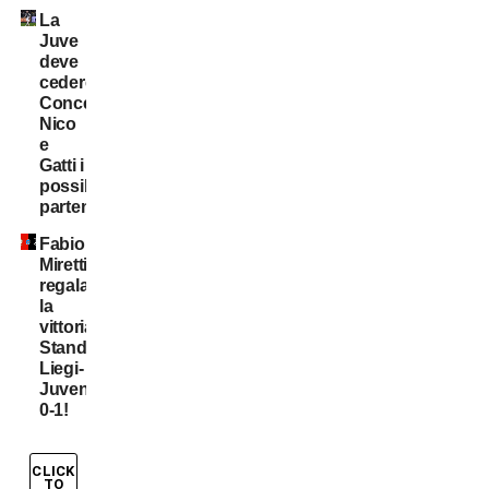
La
Juve
deve
cedere:
Conceição,
Nico
e
Gatti i
possibili
partenti
Fabio
Miretti
regala
la
vittoria,
Standard
Liegi-
Juventus
0-1!
CLICK
TO