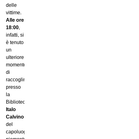
delle
vittime.
Alle ore
18:00
,
infatti, si
è tenuto
un
ulteriore
momento
di
raccoglimento
presso
la
Biblioteca
Italo
Calvino
del
capoluogo