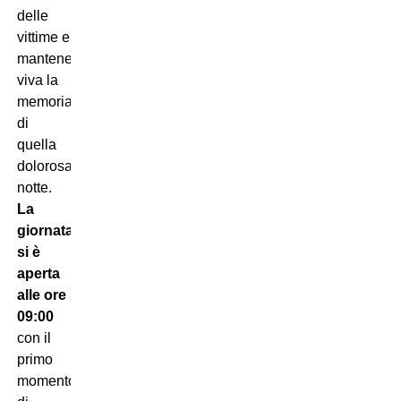
delle
vittime e
mantenere
viva la
memoria
di
quella
dolorosa
notte.
La
giornata
si è
aperta
alle ore
09:00
con il
primo
momento