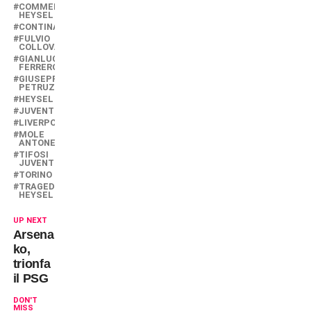
COMMEMORAZIONE
HEYSEL
CONTINASSA
FULVIO
COLLOVATI
GIANLUCA
FERRERO
GIUSEPPE
PETRUZZINI
HEYSEL
JUVENTUS
LIVERPOOL
MOLE
ANTONELLIANA
TIFOSI
JUVENTINI
TORINO
TRAGEDIA
HEYSEL
UP NEXT
Arsenal
ko,
trionfa
il PSG
DON'T
MISS