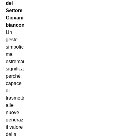
del
Settore
Giovanile
bianconero
.
Un
gesto
simbolico
ma
estremamente
significativo,
perché
capace
di
trasmettere
alle
nuove
generazioni
il valore
della