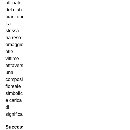
ufficiale
del club
bianconero.
La
stessa
ha reso
omaggio
alle
vittime
attraverso
una
composizione
floreale
simbolica
e carica
di
significato.
Successivamente,