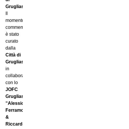
Grugliasco
.
Il
momento
commemorativo
è stato
curato
dalla
Città di
Grugliasco
in
collaborazione
con lo
JOFC
Grugliasco
“Alessio
Ferramosca
&
Riccardo