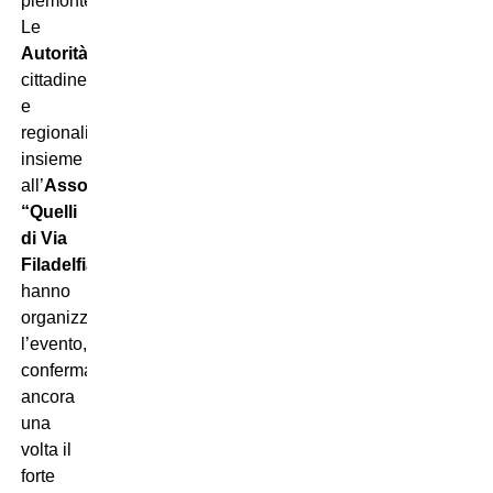
piemontese.
Le
Autorità
cittadine
e
regionali,
insieme
all’
Associazione
“Quelli
di Via
Filadelfia”
,
hanno
organizzato
l’evento,
confermando
ancora
una
volta il
forte