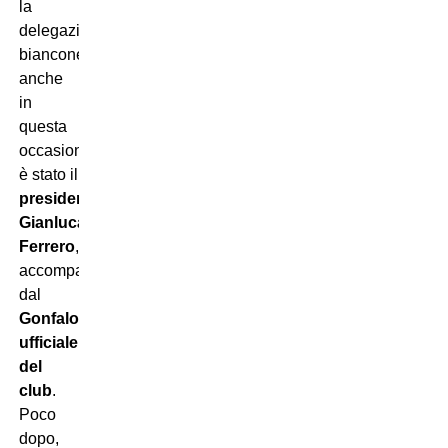
la
delegazione
bianconera
anche
in
questa
occasione
è stato il
presidente
Gianluca
Ferrero
,
accompagnato
dal
Gonfalone
ufficiale
del
club
.
Poco
dopo,