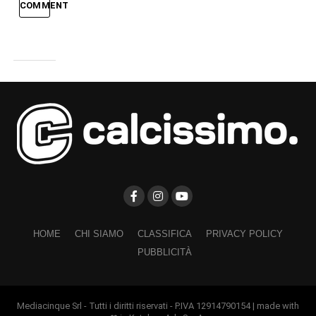
COMMENT
HOME
CHI SIAMO
CLASSIFICA
PRIVACY POLICY
PUBBLICITÀ
Mediacinque Srl - Tutti i diritti riservati - P.IVA 12914790154 | made with