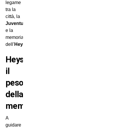
legame
tra la
città, la
Juventus
e la
memoria
dell’
Heysel
.
Heysel,
il
peso
della
memoria
A
guidare