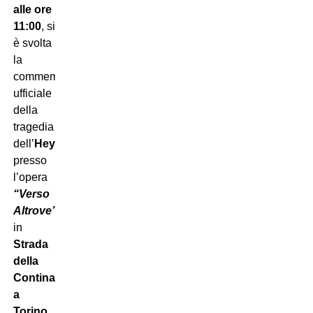
alle ore
11:00
, si
è svolta
la
commemorazione
ufficiale
della
tragedia
dell’
Heysel
presso
l’opera
“Verso
Altrove”
,
in
Strada
della
Continassa
a
Torino
.