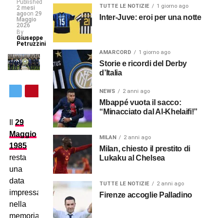
Published
TUTTE LE NOTIZIE
1 giorno ago
2 mesi
ago
on
29
Inter-Juve: eroi per una notte
Maggio
2026
By
Giuseppe
Petruzzini
AMARCORD
1 giorno ago
Storie e ricordi del Derby
d’Italia
NEWS
2 anni ago
Mbappé vuota il sacco:
“Minacciato dal Al-Khelaifi!”
Il
29
Maggio
MILAN
2 anni ago
1985
Milan, chiesto il prestito di
resta
Lukaku al Chelsea
una
data
TUTTE LE NOTIZIE
2 anni ago
impressa
Firenze accoglie Palladino
nella
memoria