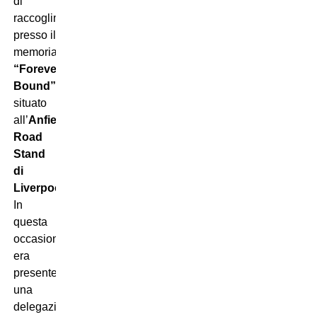
di
raccoglimento
presso il
memoriale
“Forever
Bound”
,
situato
all’
Anfield
Road
Stand
di
Liverpool
.
In
questa
occasione
era
presente
una
delegazione