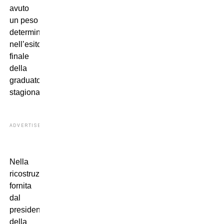
avuto
un peso
determinante
nell’esito
finale
della
graduatoria
stagionale.
ADVERTISEMENT
Nella
ricostruzione
fornita
dal
presidente
della