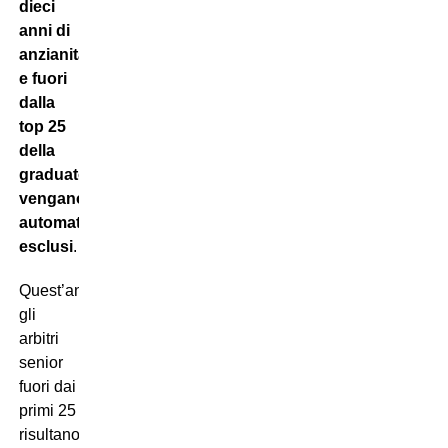
dieci
anni di
anzianità
e fuori
dalla
top 25
della
graduatoria
vengano
automaticamente
esclusi
.
Quest’anno
gli
arbitri
senior
fuori dai
primi 25
risultano