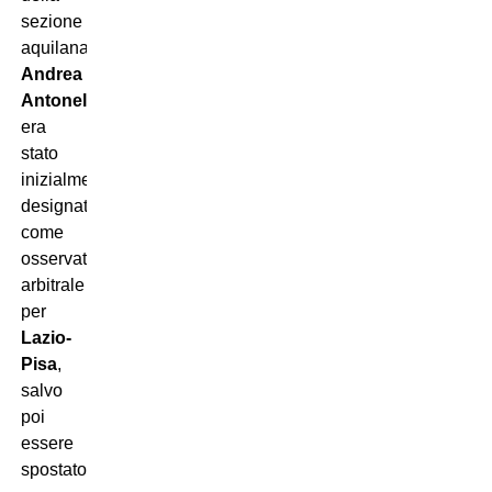
sezione
aquilana,
Andrea
Antonelli
era
stato
inizialmente
designato
come
osservatore
arbitrale
per
Lazio-
Pisa
,
salvo
poi
essere
spostato