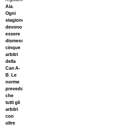
Aia
.
Ogni
stagione
devono
essere
dismessi
cinque
arbitri
della
Can A-
B
.
Le
norme
prevedono
che
tutti gli
arbitri
con
oltre