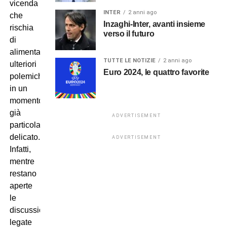
vicenda
INTER
2 anni ago
che
Inzaghi-Inter, avanti insieme
rischia
verso il futuro
di
alimentare
TUTTE LE NOTIZIE
2 anni ago
ulteriori
Euro 2024, le quattro favorite
polemiche
in un
momento
già
ADVERTISEMENT
particolarmente
delicato.
ADVERTISEMENT
Infatti,
mentre
restano
aperte
le
discussioni
legate