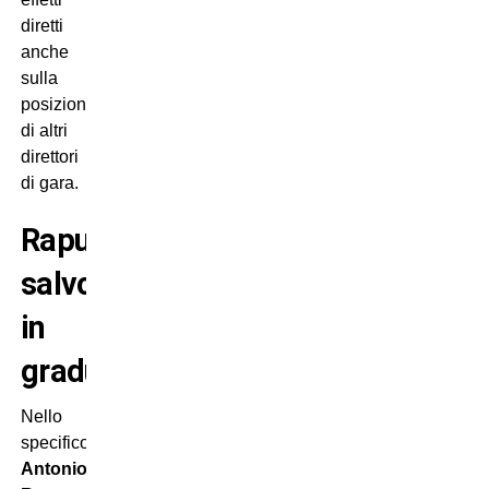
diretti
anche
sulla
posizione
di altri
direttori
di gara.
Rapuano
salvo
in
graduatoria!
Nello
specifico,
Antonio