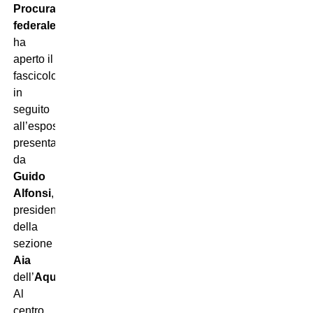
Procura
federale
ha
aperto il
fascicolo
in
seguito
all’esposto
presentato
da
Guido
Alfonsi
,
presidente
della
sezione
Aia
dell’
Aquila
.
Al
centro