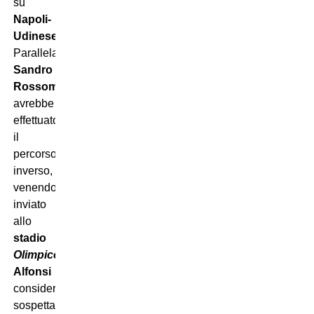
su
Napoli-
Udinese
.
Parallelamente,
Sandro
Rossomando
avrebbe
effettuato
il
percorso
inverso,
venendo
inviato
allo
stadio
Olimpico
.
Alfonsi
considera
sospetta