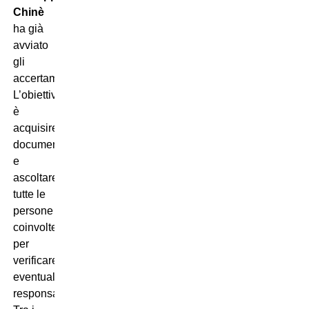
Chinè
ha già
avviato
gli
accertamenti.
L’obiettivo
è
acquisire
documentazione
e
ascoltare
tutte le
persone
coinvolte
per
verificare
eventuali
responsabilità.