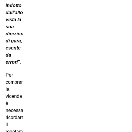
indotto
dall’alto,
vista la
sua
direzione
di gara,
esente
da
errori”
.
Per
comprendere
la
vicenda
è
necessario
ricordare
il
regolamento