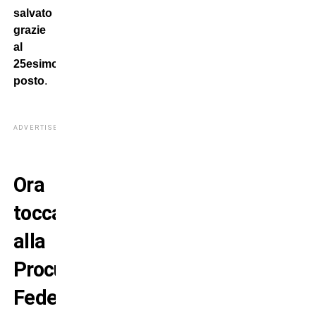
salvato
grazie
al
25esimo
posto
.
ADVERTISEMENT
Ora
tocca
alla
Procura
Federale