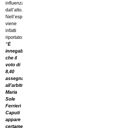
influenzato
dall’alto.
Nell’esposto
viene
infatti
riportato:
“È
innegabile
che il
voto di
8,40
assegnato
all’arbitro
Maria
Sole
Ferrieri
Caputi
appare
certamente