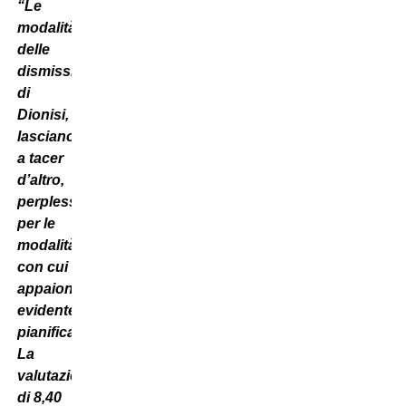
“Le
modalità
delle
dismissioni
di
Dionisi,
lasciano,
a tacer
d’altro,
perplessi
per le
modalità
con cui
appaiono
evidentemente
pianificate.
La
valutazione
di 8,40