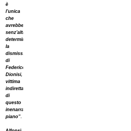
è
l’unica
che
avrebbe
senz’altro
determinato
la
dismissione
di
Federico
Dionisi,
vittima
indiretta
di
questo
inenarrabile
piano”
.
Alfonsi