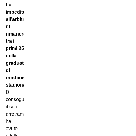
ha
impedito
all’arbitro
di
rimanere
tra i
primi 25
della
graduatoria
di
rendimento
stagionale
.
Di
conseguenza,
il suo
arretramento
ha
avuto
effetti