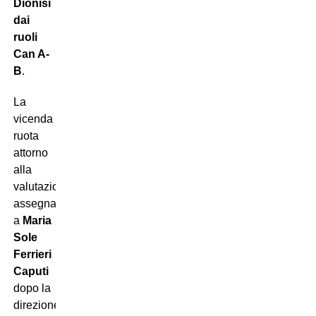
Dionisi
dai
ruoli
Can A-
B
.
La
vicenda
ruota
attorno
alla
valutazione
assegnata
a
Maria
Sole
Ferrieri
Caputi
dopo la
direzione