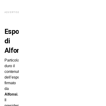
ADVERTISEMENT
Esposto
di
Alfonsi
Particolarmente
duro il
contenuto
dell’esposto
firmato
da
Alfonsi
.
Il
presidente