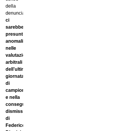
della
denuncia
ci
sarebbero
presunte
anomalie
nelle
valutazioni
arbitrali
dell’ultima
giornata
di
campionato
e nella
conseguente
dismissione
di
Federico