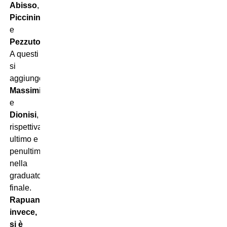
Abisso
,
Piccinini
e
Pezzuto
.
A questi
si
aggiungono
Massimi
e
Dionisi
,
rispettivamente
ultimo e
penultimo
nella
graduatoria
finale.
Rapuano,
invece,
si è