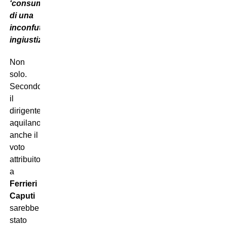
‘consumazione
di una
inconfutabile
ingiustizia’”
.
Non
solo.
Secondo
il
dirigente
aquilano,
anche il
voto
attribuito
a
Ferrieri
Caputi
sarebbe
stato