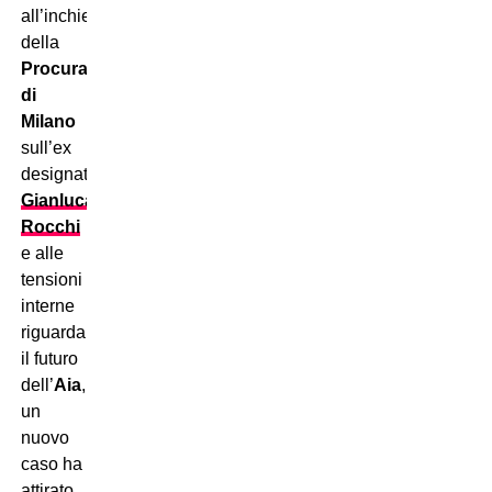
all’inchiesta
della
Procura
di
Milano
sull’ex
designatore
Gianluca
Rocchi
e alle
tensioni
interne
riguardanti
il futuro
dell’
Aia
,
un
nuovo
caso ha
attirato