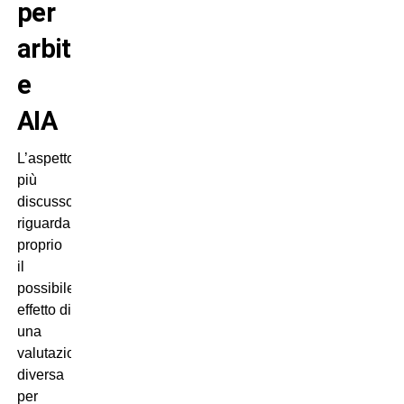
per
arbitri
e
AIA
L’aspetto
più
discusso
riguarda
proprio
il
possibile
effetto di
una
valutazione
diversa
per