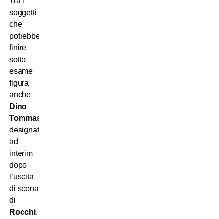
Tra i
soggetti
che
potrebbero
finire
sotto
esame
figura
anche
Dino
Tommasi
,
designatore
ad
interim
dopo
l’uscita
di scena
di
Rocchi
.