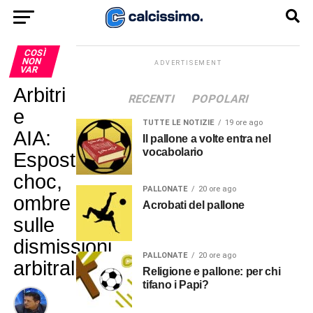
COSÌ
NON
ADVERTISEMENT
VAR
Arbitri
RECENTI
POPOLARI
e
TUTTE LE NOTIZIE
19 ore ago
AIA:
Il pallone a volte entra nel
vocabolario
Esposto
choc,
PALLONATE
20 ore ago
ombre
Acrobati del pallone
sulle
dismissioni
PALLONATE
20 ore ago
arbitrali
Religione e pallone: per chi
tifano i Papi?