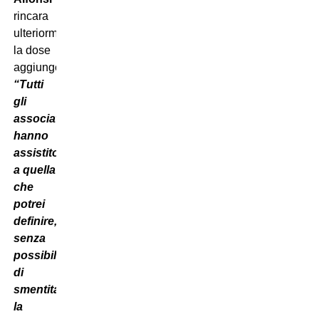
rincara
ulteriormente
la dose
aggiungendo:
“Tutti
gli
associati
hanno
assistito
a quella
che
potrei
definire,
senza
possibilità
di
smentita,
la