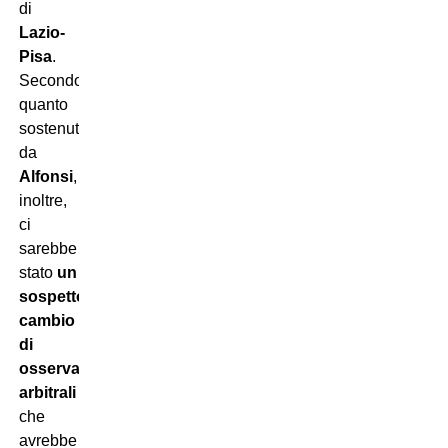
di
Lazio-
Pisa
.
Secondo
quanto
sostenuto
da
Alfonsi
,
inoltre,
ci
sarebbe
stato
un
sospetto
cambio
di
osservatori
arbitrali
che
avrebbe