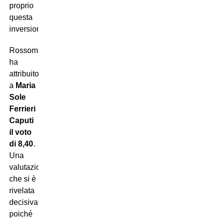
proprio
questa
inversione.
Rossomando
ha
attribuito
a
Maria
Sole
Ferrieri
Caputi
il voto
di 8,40
.
Una
valutazione
che si è
rivelata
decisiva,
poiché