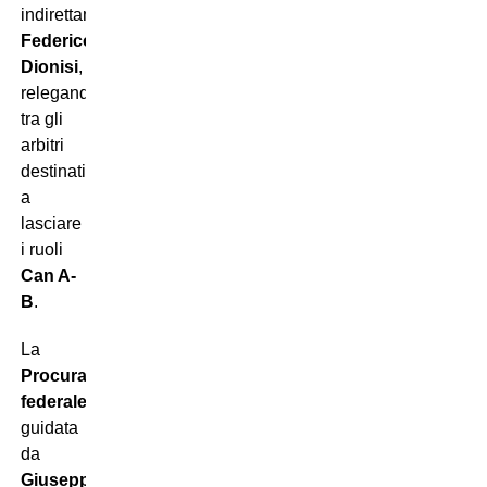
indirettamente
Federico
Dionisi
,
relegandolo
tra gli
arbitri
destinati
a
lasciare
i ruoli
Can A-
B
.
La
Procura
federale
guidata
da
Giuseppe