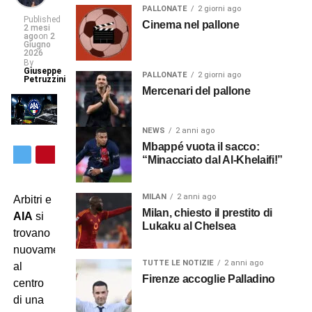
PALLONATE
2 giorni ago
Published
Cinema nel pallone
2 mesi
ago
on
2
Giugno
2026
By
Giuseppe
PALLONATE
2 giorni ago
Petruzzini
Mercenari del pallone
NEWS
2 anni ago
Mbappé vuota il sacco:
“Minacciato dal Al-Khelaifi!”
MILAN
2 anni ago
Arbitri e
Milan, chiesto il prestito di
AIA
si
Lukaku al Chelsea
trovano
nuovamente
TUTTE LE NOTIZIE
2 anni ago
al
Firenze accoglie Palladino
centro
di una