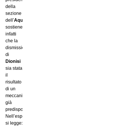
della
sezione
dell’
Aquila
sostiene
infatti
che la
dismissione
di
Dionisi
sia stata
il
risultato
di un
meccanismo
già
predisposto.
Nell’esposto
si legge: