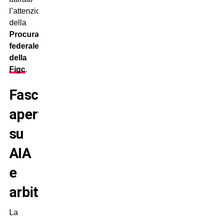
l’attenzione
della
Procura
federale
della
Figc
.
Fascicolo
aperto
su
AIA
e
arbitri
La