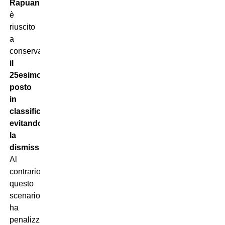
Rapuano
è
riuscito
a
conservare
il
25esimo
posto
in
classifica
,
evitando
la
dismissione
.
Al
contrario,
questo
scenario
ha
penalizzato