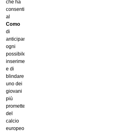
che ha
consentito
al
Como
di
anticipare
ogni
possibile
inserimento
e di
blindare
uno dei
giovani
più
promettenti
del
calcio
europeo.