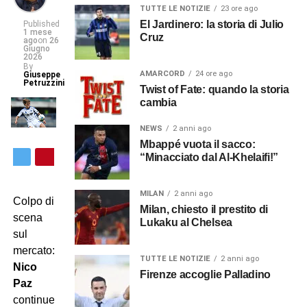
TUTTE LE NOTIZIE
23 ore ago
El Jardinero: la storia di Julio
Published
1 mese
Cruz
ago
on
26
Giugno
2026
By
AMARCORD
24 ore ago
Giuseppe
Petruzzini
Twist of Fate: quando la storia
cambia
NEWS
2 anni ago
Mbappé vuota il sacco:
“Minacciato dal Al-Khelaifi!”
MILAN
2 anni ago
Colpo di
Milan, chiesto il prestito di
scena
Lukaku al Chelsea
sul
mercato:
TUTTE LE NOTIZIE
2 anni ago
Nico
Firenze accoglie Palladino
Paz
continuerà