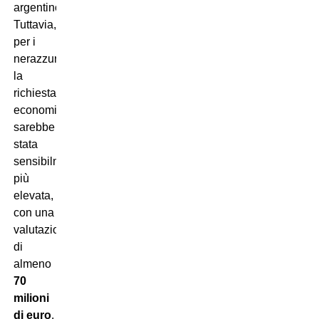
argentino.
Tuttavia,
per i
nerazzurri
la
richiesta
economica
sarebbe
stata
sensibilmente
più
elevata,
con una
valutazione
di
almeno
70
milioni
di euro
.