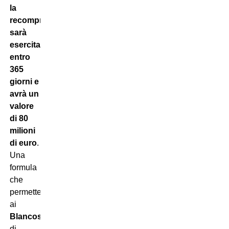
la
recompra
sarà
esercitabile
entro
365
giorni e
avrà un
valore
di 80
milioni
di euro
.
Una
formula
che
permette
ai
Blancos
di