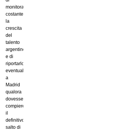
monitorare
costantemente
la
crescita
del
talento
argentino
e di
riportarlo
eventualmente
a
Madrid
qualora
dovesse
compiere
il
definitivo
salto di