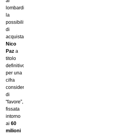
ai
lombardi
la
possibilità
di
acquistare
Nico
Paz
a
titolo
definitivo
per una
cifra
considerata
di
“favore”,
fissata
intorno
ai
60
milioni