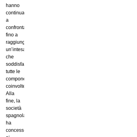
hanno
continuato
a
confrontarsi
fino a
raggiungere
un’intesa
che
soddisfacesse
tutte le
componenti
coinvolte.
Alla
fine, la
società
spagnola
ha
concesso