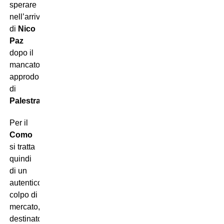
sperare
nell’arrivo
di
Nico
Paz
dopo il
mancato
approdo
di
Palestra
.
Per il
Como
si tratta
quindi
di un
autentico
colpo di
mercato,
destinato