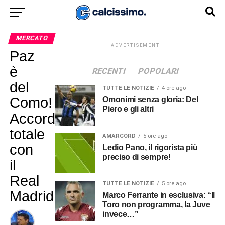
MERCATO
ADVERTISEMENT
Paz
è
RECENTI
POPOLARI
del
TUTTE LE NOTIZIE
4 ore ago
Como!
Omonimi senza gloria: Del
Piero e gli altri
Accordo
totale
AMARCORD
5 ore ago
con
Ledio Pano, il rigorista più
preciso di sempre!
il
Real
TUTTE LE NOTIZIE
5 ore ago
Madrid
Marco Ferrante in esclusiva: “Il
Toro non programma, la Juve
invece…”