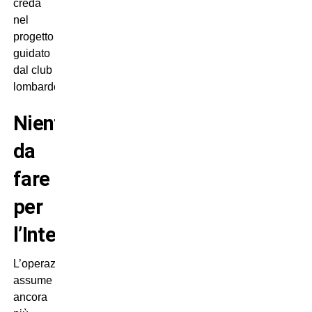
creda
nel
progetto
guidato
dal club
lombardo.
Niente
da
fare
per
l’Inter
L’operazione
assume
ancora