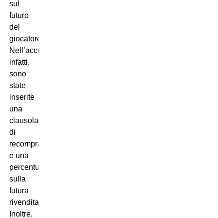
sul
futuro
del
giocatore.
Nell’accordo,
infatti,
sono
state
inserite
una
clausola
di
recompra
e una
percentuale
sulla
futura
rivendita.
Inoltre,