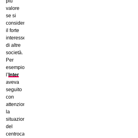
più
valore
se si
considera
il forte
interesse
di altre
società.
Per
esempio,
l’
Inter
aveva
seguito
con
attenzione
la
situazione
del
centrocampista