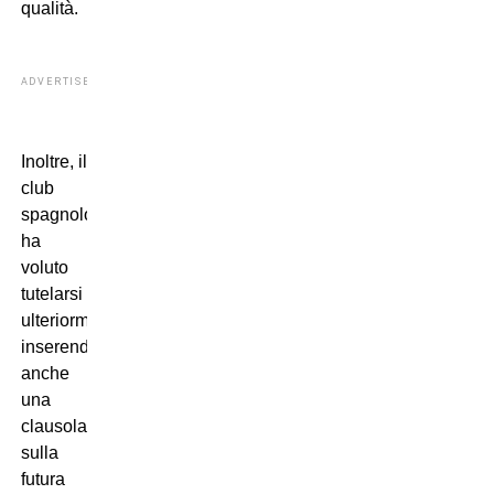
qualità.
ADVERTISEMENT
Inoltre, il
club
spagnolo
ha
voluto
tutelarsi
ulteriormente
inserendo
anche
una
clausola
sulla
futura