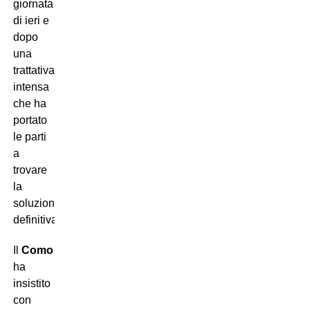
giornata
di ieri e
dopo
una
trattativa
intensa
che ha
portato
le parti
a
trovare
la
soluzione
definitiva.
Il
Como
ha
insistito
con