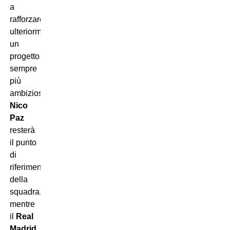
a
rafforzare
ulteriormente
un
progetto
sempre
più
ambizioso.
Nico
Paz
resterà
il punto
di
riferimento
della
squadra,
mentre
il
Real
Madrid