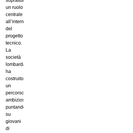
soprattutto
un ruolo
centrale
all’interno
del
progetto
tecnico.
La
società
lombarda
ha
costruito
un
percorso
ambizioso
puntando
su
giovani
di