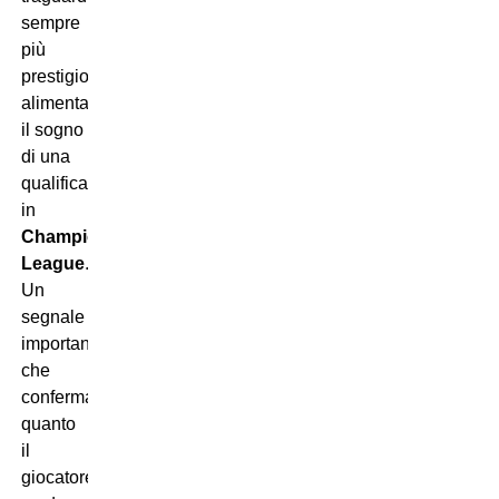
sempre
più
prestigiosi,
alimentando
il sogno
di una
qualificazione
in
Champions
League
.
Un
segnale
importante
che
conferma
quanto
il
giocatore