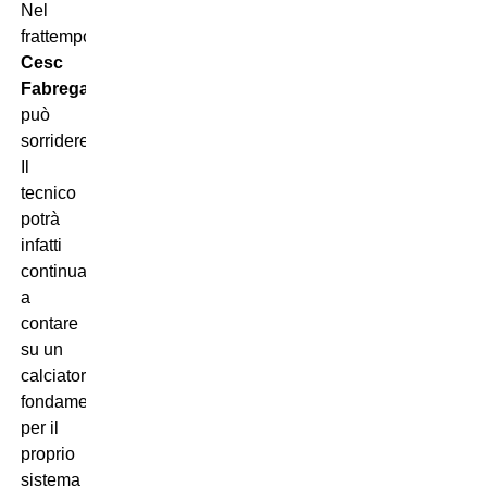
Nel
frattempo,
Cesc
Fabregas
può
sorridere.
Il
tecnico
potrà
infatti
continuare
a
contare
su un
calciatore
fondamentale
per il
proprio
sistema