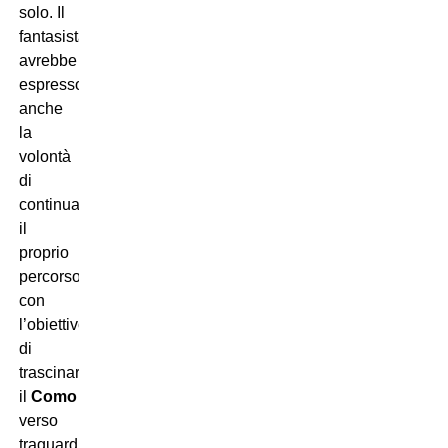
solo. Il
fantasista
avrebbe
espresso
anche
la
volontà
di
continuare
il
proprio
percorso
con
l’obiettivo
di
trascinare
il
Como
verso
traguardi