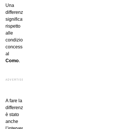
Una
differenza
significativa
rispetto
alle
condizioni
concesse
al
Como
.
ADVERTISEMENT
A fare la
differenza
è stato
anche
l’intervento