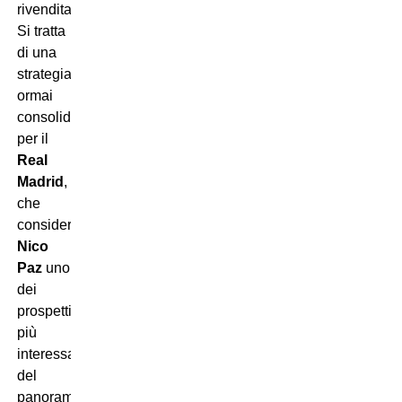
rivendita.
Si tratta
di una
strategia
ormai
consolidata
per il
Real
Madrid
,
che
considera
Nico
Paz
uno
dei
prospetti
più
interessanti
del
panorama