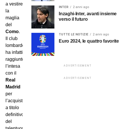
a vestire
INTER
2 anni ago
la
Inzaghi-Inter, avanti insieme
maglia
verso il futuro
del
Como
.
TUTTE LE NOTIZIE
2 anni ago
Il club
Euro 2024, le quattro favorite
lombardo
ha infatti
raggiunto
l’intesa
ADVERTISEMENT
con il
ADVERTISEMENT
Real
Madrid
per
l’acquisto
a titolo
definitivo
del
talentuoso