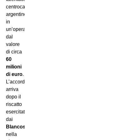
centrocampista
argentino,
in
un’operazione
dal
valore
di circa
60
milioni
di euro
.
L’accordo
arriva
dopo il
riscatto
esercitato
dai
Blancos
nella