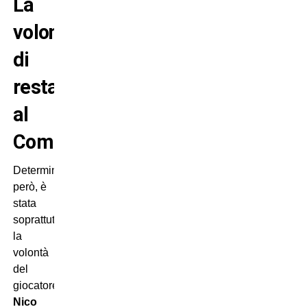
La
volontà
di
restare
al
Como
Determinante,
però, è
stata
soprattutto
la
volontà
del
giocatore.
Nico