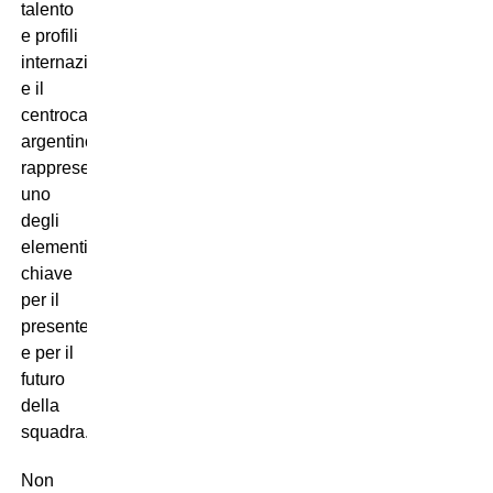
talento
e profili
internazionali,
e il
centrocampista
argentino
rappresenta
uno
degli
elementi
chiave
per il
presente
e per il
futuro
della
squadra.
Non