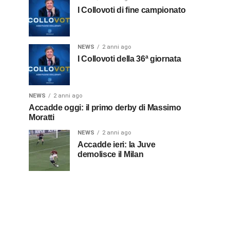
I Collovoti di fine campionato
NEWS
2 anni ago
I Collovoti della 36ª giornata
NEWS
2 anni ago
Accadde oggi: il primo derby di Massimo
Moratti
NEWS
2 anni ago
Accadde ieri: la Juve
demolisce il Milan