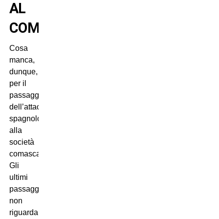
AL
COMO
Cosa
manca,
dunque,
per il
passaggio
dell’attaccante
spagnolo
alla
società
comasca?
Gli
ultimi
passaggi
non
riguardano