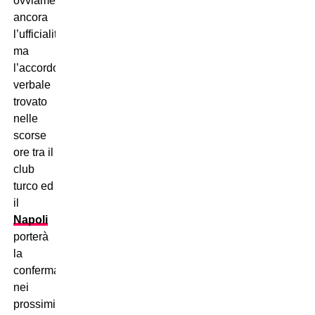
ovviamente
ancora
l’ufficialità,
ma
l’accordo
verbale
trovato
nelle
scorse
ore tra il
club
turco ed
il
Napoli
porterà
la
conferma
nei
prossimi