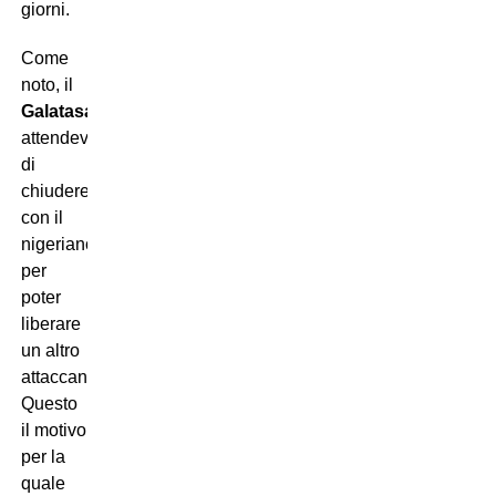
giorni.
Come
noto, il
Galatasaray
attendeva
di
chiudere
con il
nigeriano
per
poter
liberare
un altro
attaccante.
Questo
il motivo
per la
quale