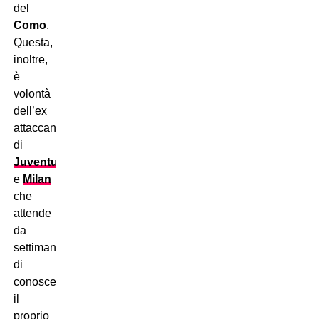
del
Como
.
Questa,
inoltre,
è
volontà
dell’ex
attaccante
di
Juventus
e
Milan
che
attende
da
settimane
di
conoscere
il
proprio