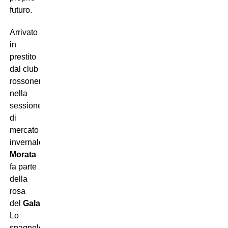
futuro.
Arrivato
in
prestito
dal club
rossonero
nella
sessione
di
mercato
invernale,
Morata
fa parte
della
rosa
del
Galatasaray
.
Lo
spagnolo,