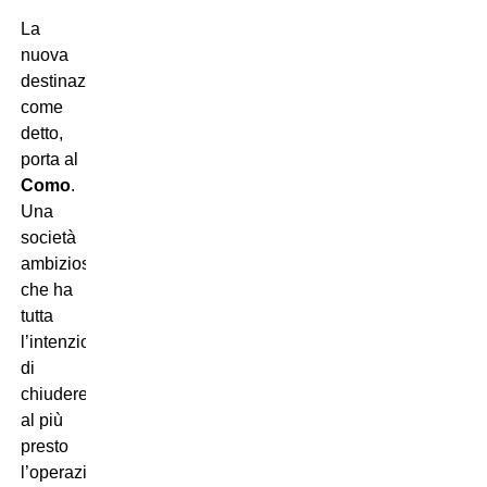
La
nuova
destinazione,
come
detto,
porta al
Como
.
Una
società
ambiziosa
che ha
tutta
l’intenzione
di
chiudere
al più
presto
l’operazione,