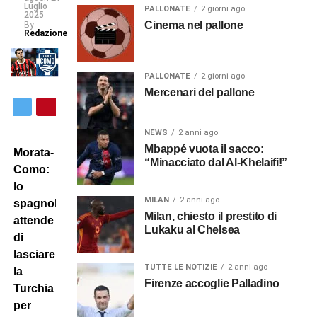
Luglio
PALLONATE
2 giorni ago
2025
Cinema nel pallone
By
Redazione
PALLONATE
2 giorni ago
Mercenari del pallone
NEWS
2 anni ago
Mbappé vuota il sacco:
Morata-
“Minacciato dal Al-Khelaifi!”
Como:
lo
MILAN
2 anni ago
spagnolo
Milan, chiesto il prestito di
attende
Lukaku al Chelsea
di
lasciare
TUTTE LE NOTIZIE
2 anni ago
la
Firenze accoglie Palladino
Turchia
per