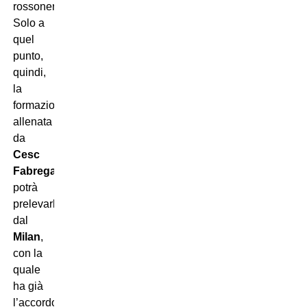
rossonero.
Solo a
quel
punto,
quindi,
la
formazione
allenata
da
Cesc
Fabregas
potrà
prelevarlo
dal
Milan
,
con la
quale
ha già
l’accordo.