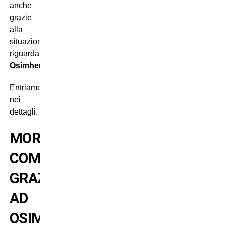
anche
grazie
alla
situazione
riguardante
Victor
Osimhen
.
Entriamo
nei
dettagli.
MORATA-
COMO
GRAZIE
AD
OSIMHEN