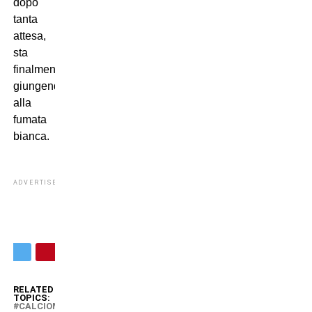
dopo
tanta
attesa,
sta
finalmente
giungendo
alla
fumata
bianca.
ADVERTISEMENT
RELATED
TOPICS:
CALCIOMERCATO