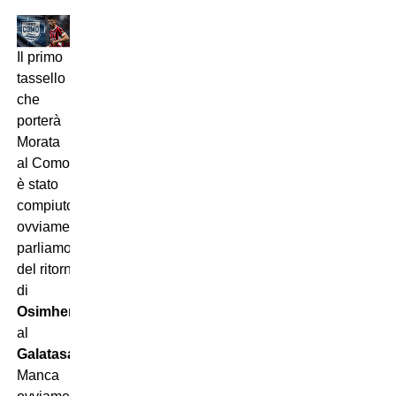
Il primo
tassello
che
porterà
Morata
al Como
è stato
compiuto:
ovviamente
parliamo
del
ritorno
di
Osimhen
al
Galatasaray
.
Manca