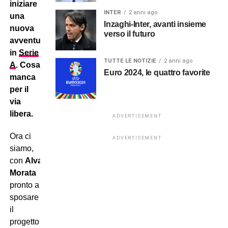
iniziare
INTER
2 anni ago
una
Inzaghi-Inter, avanti insieme
nuova
verso il futuro
avventura
in
Serie
TUTTE LE NOTIZIE
2 anni ago
A
. Cosa
Euro 2024, le quattro favorite
manca
per il
via
libera.
ADVERTISEMENT
Ora ci
ADVERTISEMENT
siamo,
con
Alvaro
Morata
pronto a
sposare
il
progetto