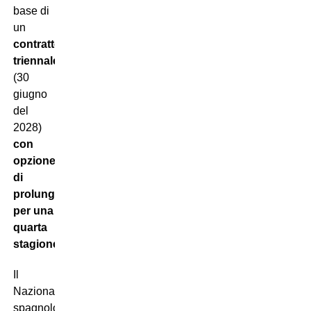
base di
un
contratto
triennale
(30
giugno
del
2028)
con
opzione
di
prolungamento
per una
quarta
stagione
.
Il
Nazionale
spagnolo,