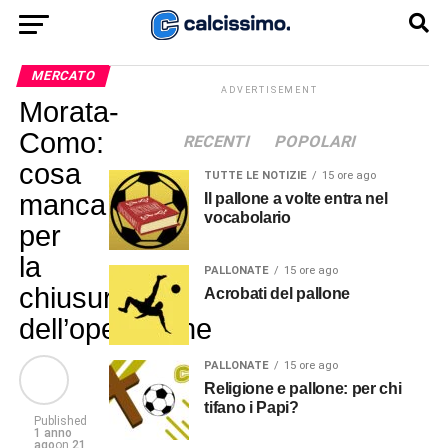
MERCATO
ADVERTISEMENT
Morata-
Como:
RECENTI
POPOLARI
cosa
TUTTE LE NOTIZIE
15 ore ago
manca
Il pallone a volte entra nel
vocabolario
per
la
PALLONATE
15 ore ago
chiusura
Acrobati del pallone
dell’operazione
PALLONATE
15 ore ago
Religione e pallone: per chi
tifano i Papi?
Published
1 anno
ago
on
21