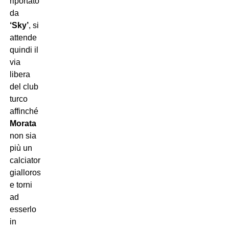
riportato
da
‘Sky’
, si
attende
quindi il
via
libera
del club
turco
affinché
Morata
non sia
più un
calciatore
giallorosso
e torni
ad
esserlo
in