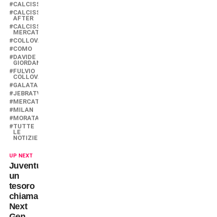
CALCISSIMO
CALCISSIMO
AFTER
CALCISSIMO
MERCATO
COLLOVATI
COMO
DAVIDE
GIORDANA
FULVIO
COLLOVATI
GALATASARAY
JEBRATV
MERCATO
MILAN
MORATA
TUTTE
LE
NOTIZIE
UP NEXT
Juventus:
un
tesoro
chiamato
Next
Gen