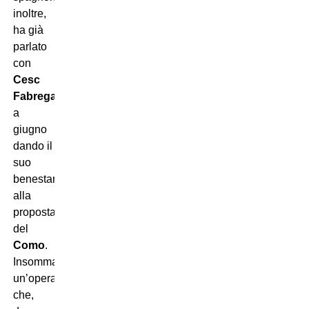
inoltre,
ha già
parlato
con
Cesc
Fabregas
a
giugno
dando il
suo
benestare
alla
proposta
del
Como
.
Insomma:
un’operazione
che,