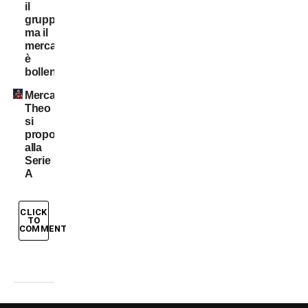
il
gruppo,
ma il
mercato
è
bollente
Mercato:
Theo
si
propone
alla
Serie
A
CLICK
TO
COMMENT