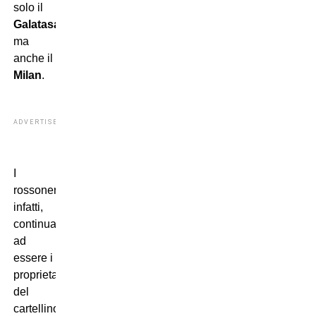
solo il
Galatasaray
,
ma
anche il
Milan
.
ADVERTISEMENT
I
rossoneri,
infatti,
continuano
ad
essere i
proprietari
del
cartellino