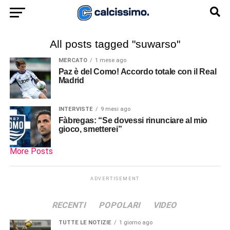
All posts tagged "suwarso"
MERCATO
1 mese ago
Paz è del Como! Accordo totale con il Real
Madrid
INTERVISTE
9 mesi ago
Fàbregas: “Se dovessi rinunciare al mio
gioco, smetterei”
More Posts
ADVERTISEMENT
RECENTI
POPOLARI
VIDEO
TUTTE LE NOTIZIE
1 giorno ago