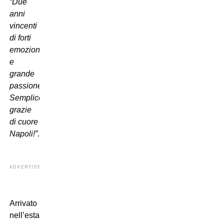
“Due
anni
vincenti
di forti
emozioni
e
grande
passione!
Semplicemente…
grazie
di cuore
Napoli!”
.
ADVERTISEMENT
Arrivato
nell’estate