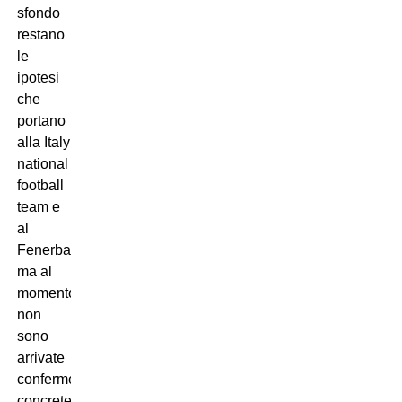
sfondo
restano
le
ipotesi
che
portano
alla Italy
national
football
team e
al
Fenerbahçe,
ma al
momento
non
sono
arrivate
conferme
concrete