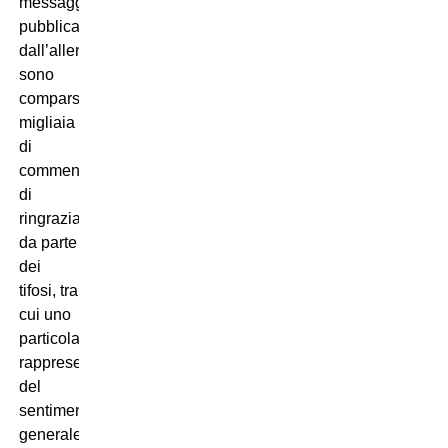
messaggio
pubblicato
dall’allenatore
sono
comparsi
migliaia
di
commenti
di
ringraziamento
da parte
dei
tifosi, tra
cui uno
particolarmente
rappresentativo
del
sentimento
generale: