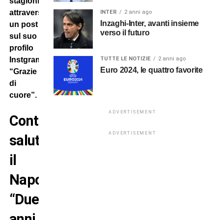
stagioni
attraverso
INTER
2 anni ago
Inzaghi-Inter, avanti insieme
un post
verso il futuro
sul suo
profilo
TUTTE LE NOTIZIE
2 anni ago
Instgram:
Euro 2024, le quattro favorite
“Grazie
di
cuore”.
ADVERTISEMENT
Conte
ADVERTISEMENT
saluta
il
Napoli:
“Due
anni