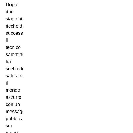
Dopo
due
stagioni
ricche di
successi,
il
tecnico
salentino
ha
scelto di
salutare
il
mondo
azzurro
con un
messaggio
pubblicato
sui
propri