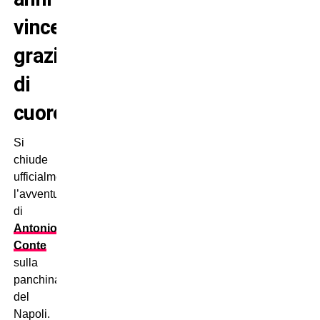
vincenti,
grazie
di
cuore”
Si
chiude
ufficialmente
l’avventura
di
Antonio
Conte
sulla
panchina
del
Napoli.