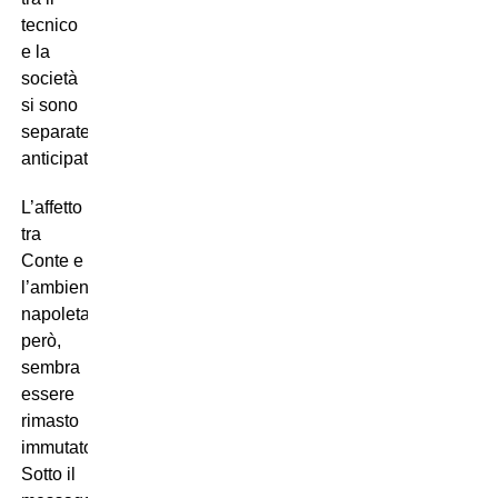
tecnico
e la
società
si sono
separate
anticipatamente.
L’affetto
tra
Conte e
l’ambiente
napoletano,
però,
sembra
essere
rimasto
immutato.
Sotto il