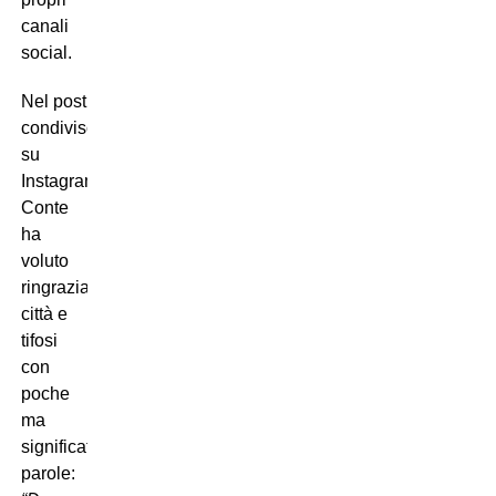
canali
social.
Nel post
condiviso
su
Instagram,
Conte
ha
voluto
ringraziare
città e
tifosi
con
poche
ma
significative
parole: