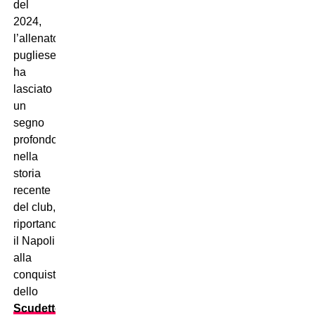
del
2024,
l’allenatore
pugliese
ha
lasciato
un
segno
profondo
nella
storia
recente
del club,
riportando
il Napoli
alla
conquista
dello
Scudetto