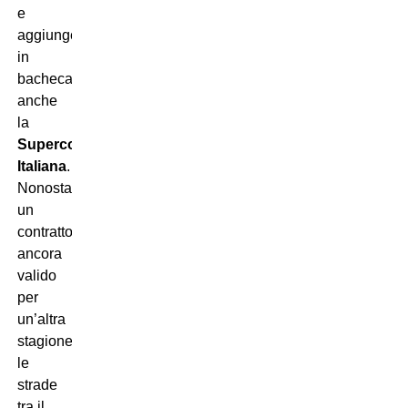
e
aggiungendo
in
bacheca
anche
la
Supercoppa
Italiana
.
Nonostante
un
contratto
ancora
valido
per
un’altra
stagione,
le
strade
tra il