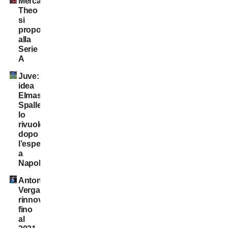
Mercato:
Theo
si
propone
alla
Serie
A
Juve:
idea
Elmas.
Spalletti
lo
rivuole
dopo
l’esperienza
a
Napoli
Antonio
Vergara,
rinnovo
fino
al