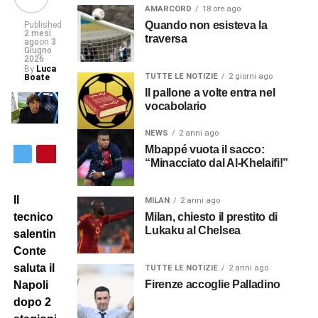
AMARCORD
18 ore ago
Quando non esisteva la
Published
2 mesi
traversa
ago
on
3
Giugno
2026
By
Luca
TUTTE LE NOTIZIE
2 giorni ago
Boate
Il pallone a volte entra nel
vocabolario
NEWS
2 anni ago
Mbappé vuota il sacco:
“Minacciato dal Al-Khelaifi!”
Il
MILAN
2 anni ago
Milan, chiesto il prestito di
tecnico
Lukaku al Chelsea
salentino
Conte
saluta il
TUTTE LE NOTIZIE
2 anni ago
Firenze accoglie Palladino
Napoli
dopo 2