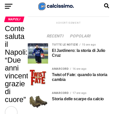
NAPOLI
ADVERTISEMENT
Conte
saluta
RECENTI
POPOLARI
il
TUTTE LE NOTIZIE
15 ore ago
Napoli:
El Jardinero: la storia di Julio
Cruz
“Due
anni
AMARCORD
16 ore ago
vincenti,
Twist of Fate: quando la storia
cambia
grazie
di
AMARCORD
17 ore ago
cuore”
Storia delle scarpe da calcio