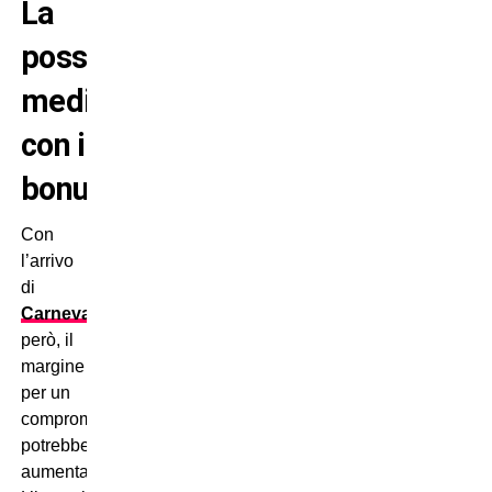
La
possibile
mediazione
con i
bonus
Con
l’arrivo
di
Carnevali
,
però, il
margine
per un
compromesso
potrebbe
aumentare.