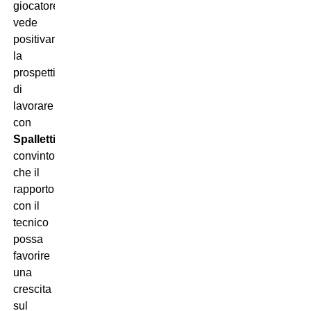
giocatore
vede
positivamente
la
prospettiva
di
lavorare
con
Spalletti
,
convinto
che il
rapporto
con il
tecnico
possa
favorire
una
crescita
sul