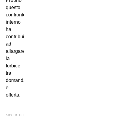
Proprio
questo
confronto
interno
ha
contribuito
ad
allargare
la
forbice
tra
domanda
e
offerta.
ADVERTISEMENT