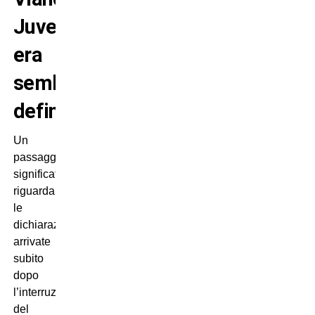
Juve
era
sembrata
definitiva
Un
passaggio
significativo
riguarda
le
dichiarazioni
arrivate
subito
dopo
l’interruzione
del