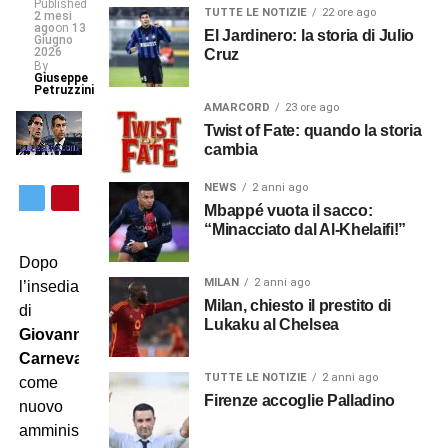
Published
TUTTE LE NOTIZIE
22 ore ago
2 mesi
ago
on
13
El Jardinero: la storia di Julio
Giugno
2026
Cruz
By
Giuseppe
Petruzzini
AMARCORD
23 ore ago
Twist of Fate: quando la storia
cambia
NEWS
2 anni ago
Mbappé vuota il sacco:
“Minacciato dal Al-Khelaifi!”
Dopo
MILAN
2 anni ago
l’insediamento
Milan, chiesto il prestito di
di
Lukaku al Chelsea
Giovanni
Carnevali
TUTTE LE NOTIZIE
2 anni ago
come
Firenze accoglie Palladino
nuovo
amministratore