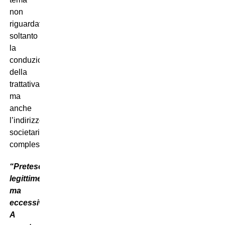
non
riguardava
soltanto
la
conduzione
della
trattativa,
ma
anche
l’indirizzo
societario
complessivo.
“Pretese
legittime
ma
eccessive.
A