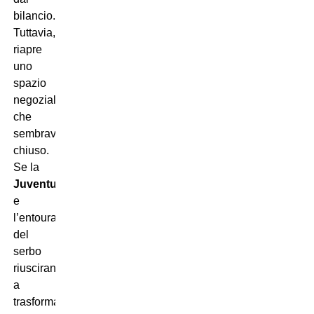
bilancio.
Tuttavia,
riapre
uno
spazio
negoziale
che
sembrava
chiuso.
Se la
Juventus
e
l’entourage
del
serbo
riusciranno
a
trasformare