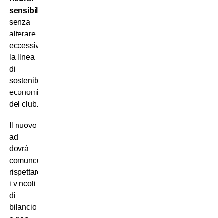
sensibilmente
senza
alterare
eccessivamente
la linea
di
sostenibilità
economica
del club.
Il nuovo
ad
dovrà
comunque
rispettare
i vincoli
di
bilancio