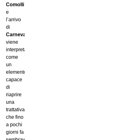
Comolli
e
l’arrivo
di
Carnevali
,
viene
interpretato
come
un
elemento
capace
di
riaprire
una
trattativa
che fino
a pochi
giorni fa
sembrava