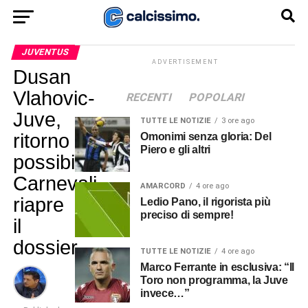
JUVENTUS
ADVERTISEMENT
Dusan
Vlahovic-
RECENTI
POPOLARI
Juve,
TUTTE LE NOTIZIE
3 ore ago
ritorno
Omonimi senza gloria: Del
Piero e gli altri
possibile?
Carnevali
AMARCORD
4 ore ago
riapre
Ledio Pano, il rigorista più
preciso di sempre!
il
dossier
TUTTE LE NOTIZIE
4 ore ago
Marco Ferrante in esclusiva: “Il
Toro non programma, la Juve
invece…”