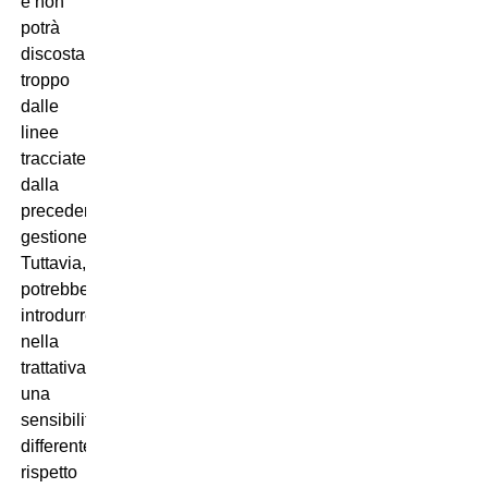
e non
potrà
discostarsi
troppo
dalle
linee
tracciate
dalla
precedente
gestione.
Tuttavia,
potrebbe
introdurre
nella
trattativa
una
sensibilità
differente
rispetto