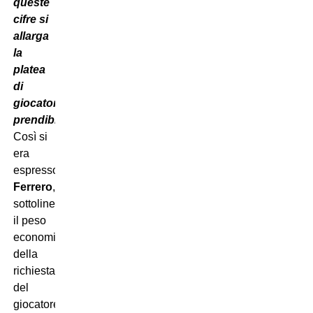
queste
cifre si
allarga
la
platea
di
giocatori
prendibili”
.
Così si
era
espresso
Ferrero
,
sottolineando
il peso
economico
della
richiesta
del
giocatore.