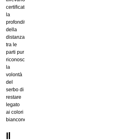
certificato
la
profondità
della
distanza
tra le
parti pur
riconoscendo
la
volontà
del
serbo di
restare
legato
ai colori
bianconeri.
Il