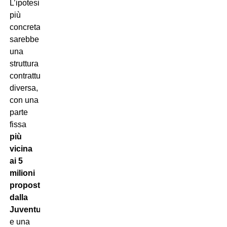
L’ipotesi
più
concreta
sarebbe
una
struttura
contrattuale
diversa,
con una
parte
fissa
più
vicina
ai 5
milioni
proposti
dalla
Juventus
e una