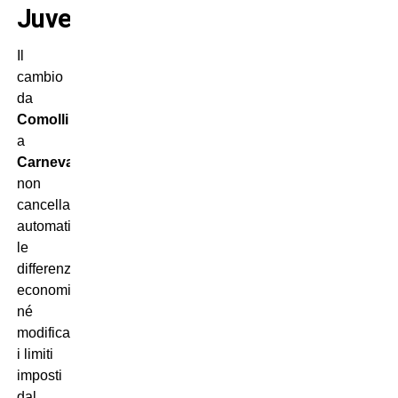
Juve
Il
cambio
da
Comolli
a
Carnevali
non
cancella
automaticamente
le
differenze
economiche
né
modifica
i limiti
imposti
dal