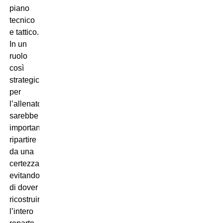
piano
tecnico
e tattico.
In un
ruolo
così
strategico,
per
l’allenatore
sarebbe
importante
ripartire
da una
certezza,
evitando
di dover
ricostruire
l’intero