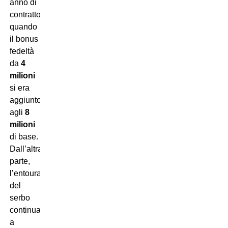
anno di
contratto,
quando
il bonus
fedeltà
da
4
milioni
si era
aggiunto
agli
8
milioni
di base.
Dall’altra
parte,
l’entourage
del
serbo
continuava
a