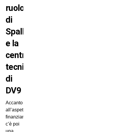
ruolo
di
Spalletti
e la
centralità
tecnica
di
DV9
Accanto
all’aspetto
finanziario
c’è poi
una