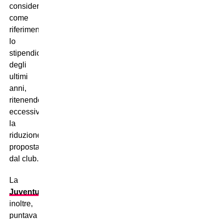
considerare
come
riferimento
lo
stipendio
degli
ultimi
anni,
ritenendo
eccessiva
la
riduzione
proposta
dal club.
La
Juventus
,
inoltre,
puntava