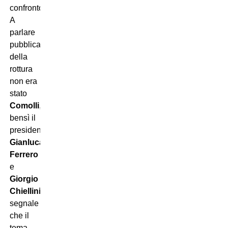
confronto.
A
parlare
pubblicamente
della
rottura
non era
stato
Comolli
,
bensì il
presidente
Gianluca
Ferrero
e
Giorgio
Chiellini
,
segnale
che il
tema