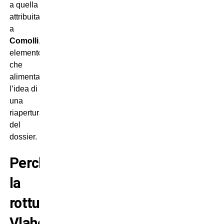
a quella
attribuita
a
Comolli
,
elemento
che
alimenta
l’idea di
una
riapertura
del
dossier.
Perché
la
rottura
Vlahovic-