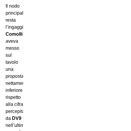
Il nodo
principale
resta
l’ingaggio.
Comolli
aveva
messo
sul
tavolo
una
proposta
nettamente
inferiore
rispetto
alla cifra
percepita
da
DV9
nell’ultimo