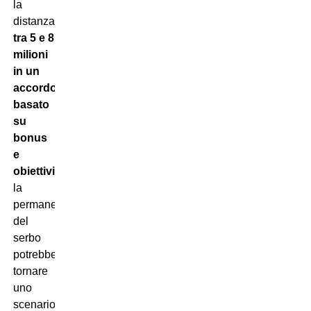
la
distanza
tra 5 e 8
milioni
in un
accordo
basato
su
bonus
e
obiettivi
,
la
permanenza
del
serbo
potrebbe
tornare
uno
scenario