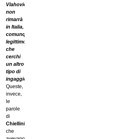
Vlahovic
non
rimarrà
in Italia,
comunque
legittimo
che
cerchi
un altro
tipo di
ingaggio”
.
Queste,
invece,
le
parole
di
Chiellini
,
che
avevano