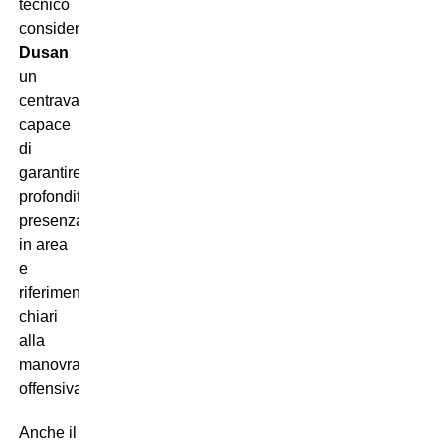
tecnico
considera
Dusan
un
centravanti
capace
di
garantire
profondità,
presenza
in area
e
riferimenti
chiari
alla
manovra
offensiva.
Anche il