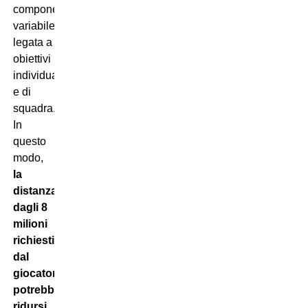
componente
variabile
legata a
obiettivi
individuali
e di
squadra.
In
questo
modo,
la
distanza
dagli 8
milioni
richiesti
dal
giocatore
potrebbe
ridursi