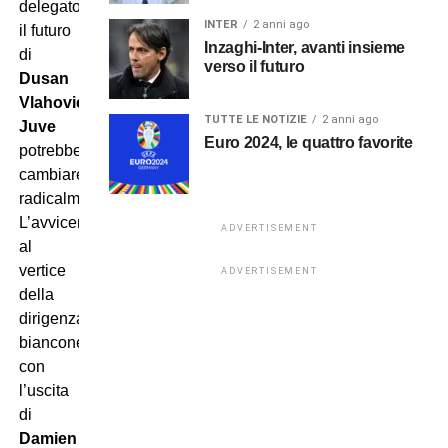
delegato,
INTER
2 anni ago
il futuro
Inzaghi-Inter, avanti insieme
di
verso il futuro
Dusan
Vlahovic-
TUTTE LE NOTIZIE
2 anni ago
Juve
Euro 2024, le quattro favorite
potrebbe
cambiare
radicalmente.
L’avvicendamento
ADVERTISEMENT
al
vertice
ADVERTISEMENT
della
dirigenza
bianconera,
con
l’uscita
di
Damien