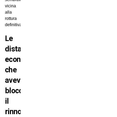
vicina
alla
rottura
definitiva.
Le
distanze
economiche
che
avevano
bloccato
il
rinnovo