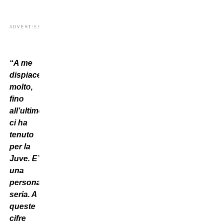
ADVERTISEMENT
“A me
dispiace
molto,
fino
all’ultimo
ci ha
tenuto
per la
Juve. E’
una
persona
seria. A
queste
cifre