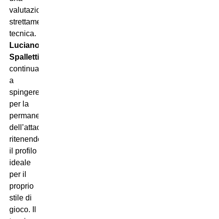
valutazione
strettamente
tecnica.
Luciano
Spalletti
continua
a
spingere
per la
permanenza
dell’attaccante,
ritenendolo
il profilo
ideale
per il
proprio
stile di
gioco. Il