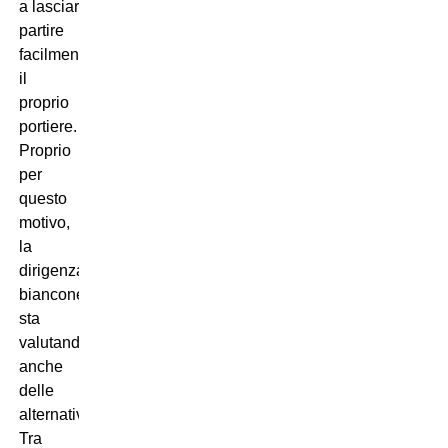
a lasciar
partire
facilmente
il
proprio
portiere.
Proprio
per
questo
motivo,
la
dirigenza
bianconera
sta
valutando
anche
delle
alternative.
Tra