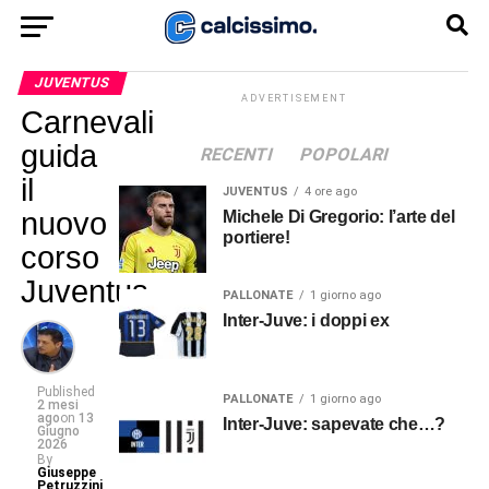
JUVENTUS
ADVERTISEMENT
Carnevali
guida
RECENTI
POPOLARI
il
JUVENTUS
4 ore ago
nuovo
Michele Di Gregorio: l’arte del
portiere!
corso
Juventus
PALLONATE
1 giorno ago
Inter-Juve: i doppi ex
Published
PALLONATE
1 giorno ago
2 mesi
ago
on
13
Inter-Juve: sapevate che…?
Giugno
2026
By
Giuseppe
Petruzzini