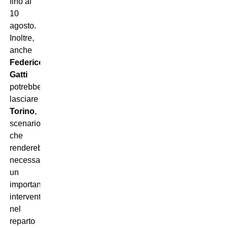
fino al
10
agosto.
Inoltre,
anche
Federico
Gatti
potrebbe
lasciare
Torino
,
scenario
che
renderebbe
necessario
un
importante
intervento
nel
reparto