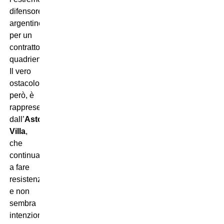
difensore
argentino
per un
contratto
quadriennale.
Il vero
ostacolo,
però, è
rappresentato
dall’
Aston
Villa
,
che
continua
a fare
resistenza
e non
sembra
intenzionato