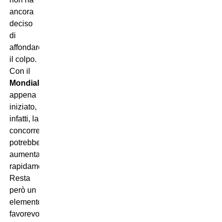
ancora
deciso
di
affondare
il colpo.
Con il
Mondiale
appena
iniziato,
infatti, la
concorrenza
potrebbe
aumentare
rapidamente.
Resta
però un
elemento
favorevole