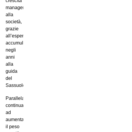
crescita
manageriale
alla
società,
grazie
all’esperienza
accumulata
negli
anni
alla
guida
del
Sassuolo.
Parallelamente,
continua
ad
aumentare
il peso