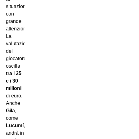
situazione
con
grande
attenzione.
La
valutazione
del
giocatore
oscilla
tra i 25
e i 30
milioni
di euro.
Anche
Gila
,
come
Lucumí
,
andrà in