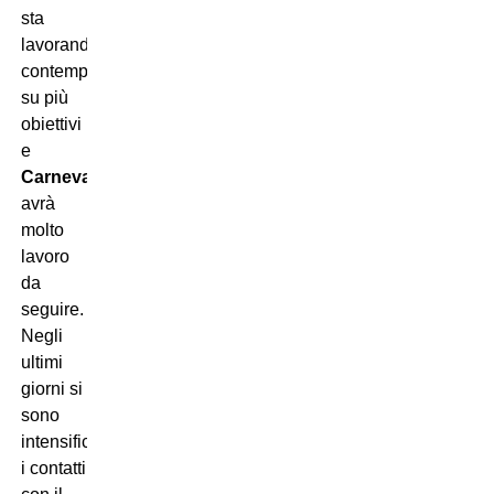
sta
lavorando
contemporaneamente
su più
obiettivi
e
Carnevali
avrà
molto
lavoro
da
seguire.
Negli
ultimi
giorni si
sono
intensificati
i contatti