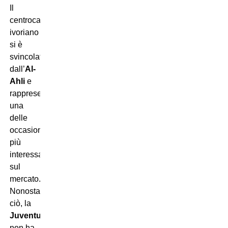
Il
centrocampista
ivoriano
si è
svincolato
dall’
Al-
Ahli
e
rappresenta
una
delle
occasioni
più
interessanti
sul
mercato.
Nonostante
ciò, la
Juventus
non ha