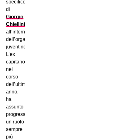
specifico
di
Giorgio
Chiellini
all’interno
dell’organigramma
juventino.
L’ex
capitano,
nel
corso
dell’ultimo
anno,
ha
assunto
progressivamente
un ruolo
sempre
più