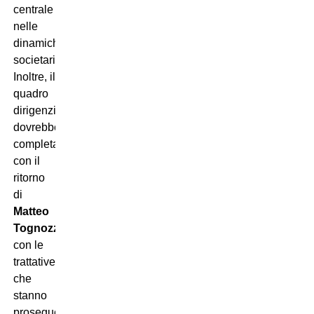
centrale
nelle
dinamiche
societarie.
Inoltre, il
quadro
dirigenziale
dovrebbe
completarsi
con il
ritorno
di
Matteo
Tognozzi
,
con le
trattative
che
stanno
proseguendo