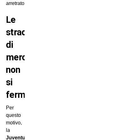
arretrato.
Le
strade
di
mercato
non
si
fermano
Per
questo
motivo,
la
Juventus