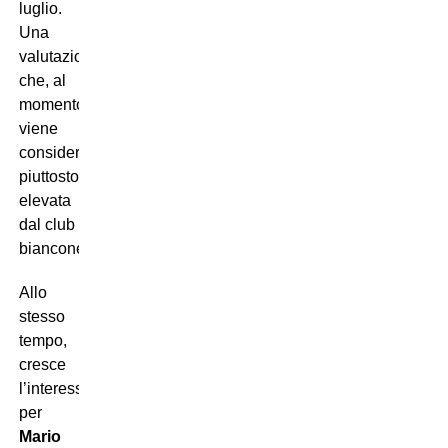
luglio.
Una
valutazione
che, al
momento,
viene
considerata
piuttosto
elevata
dal club
bianconero.
Allo
stesso
tempo,
cresce
l’interesse
per
Mario