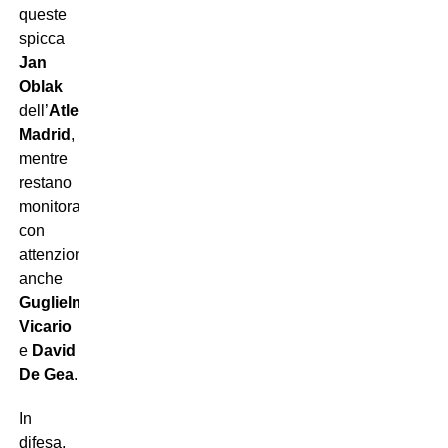
queste
spicca
Jan
Oblak
dell’
Atletico
Madrid
,
mentre
restano
monitorati
con
attenzione
anche
Guglielmo
Vicario
e
David
De Gea
.
In
difesa,