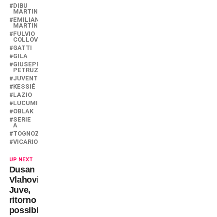
DIBU
MARTINEZ
EMILIANO
MARTINEZ
FULVIO
COLLOVATI
GATTI
GILA
GIUSEPPE
PETRUZZINI
JUVENTUS
KESSIÉ
LAZIO
LUCUMI
OBLAK
SERIE
A
TOGNOZZI
VICARIO
UP NEXT
Dusan
Vlahovic-
Juve,
ritorno
possibile?