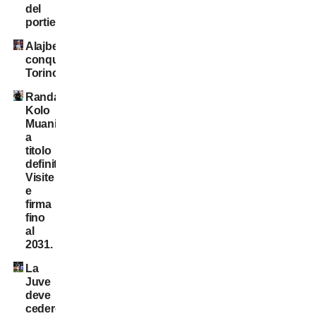
del
portiere!
Alajbegovic
conquista
Torino
Randal
Kolo
Muani:
a
titolo
definitivo!
Visite
e
firma
fino
al
2031.
La
Juve
deve
cedere: