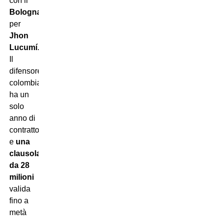
con il
Bologna
per
Jhon
Lucumí
.
Il
difensore
colombiano
ha un
solo
anno di
contratto
e
una
clausola
da 28
milioni
valida
fino a
metà