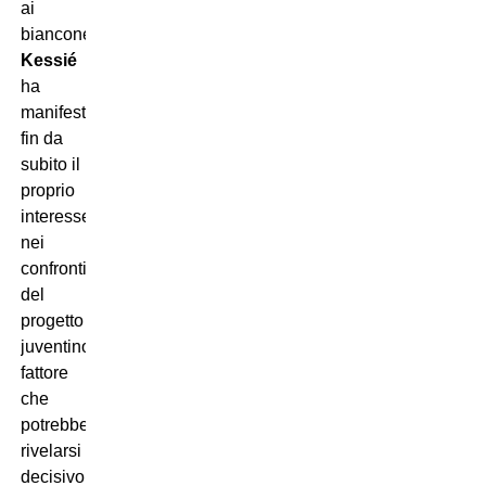
ai
bianconeri:
Kessié
ha
manifestato
fin da
subito il
proprio
interesse
nei
confronti
del
progetto
juventino,
fattore
che
potrebbe
rivelarsi
decisivo