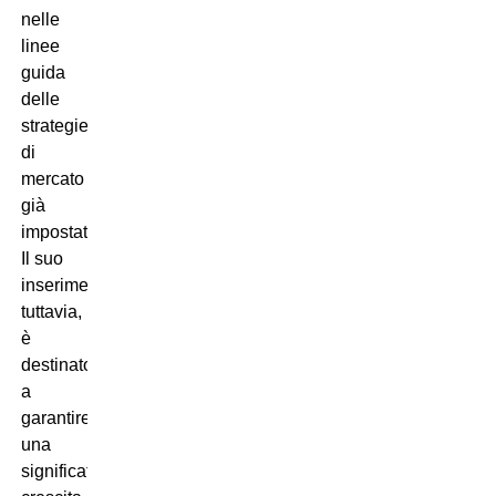
nelle
linee
guida
delle
strategie
di
mercato
già
impostate.
Il suo
inserimento,
tuttavia,
è
destinato
a
garantire
una
significativa