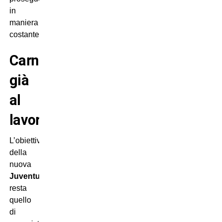
in
maniera
costante.
Carnevali
già
al
lavoro
L’obiettivo
della
nuova
Juventus
resta
quello
di