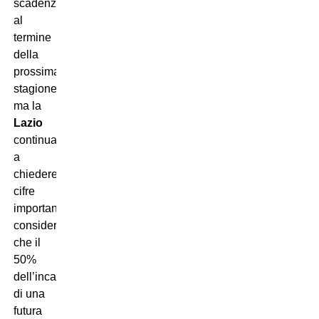
scadenza
al
termine
della
prossima
stagione,
ma la
Lazio
continua
a
chiedere
cifre
importanti,
considerando
che il
50%
dell’incasso
di una
futura