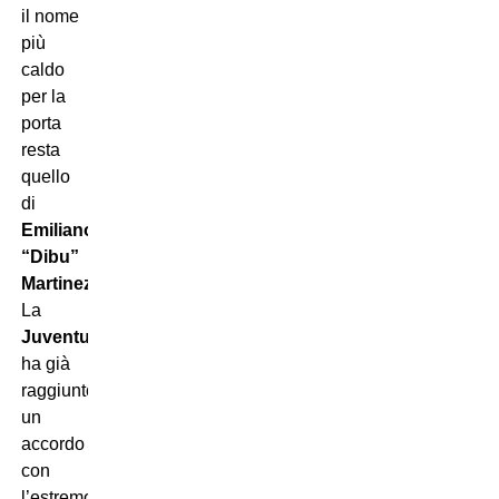
il nome
più
caldo
per la
porta
resta
quello
di
Emiliano
“Dibu”
Martinez
.
La
Juventus
ha già
raggiunto
un
accordo
con
l’estremo