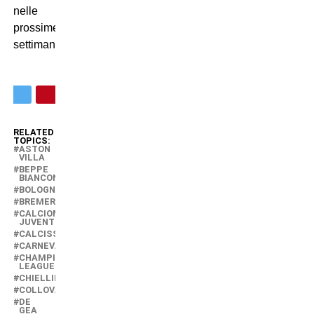
nelle
prossime
settimane.
RELATED
TOPICS:
ASTON
VILLA
BEPPE
BIANCONERO
BOLOGNA
BREMER
CALCIOMERCATO
JUVENTUS
CALCISSIMO
CARNEVALI
CHAMPIONS
LEAGUE
CHIELLINI
COLLOVATI
DE
GEA