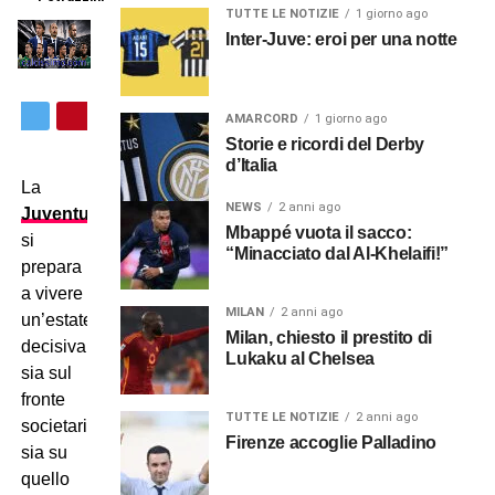
TUTTE LE NOTIZIE
1 giorno ago
Inter-Juve: eroi per una notte
AMARCORD
1 giorno ago
Storie e ricordi del Derby
d’Italia
La
NEWS
2 anni ago
Juventus
Mbappé vuota il sacco:
si
“Minacciato dal Al-Khelaifi!”
prepara
a vivere
MILAN
2 anni ago
un’estate
Milan, chiesto il prestito di
decisiva,
Lukaku al Chelsea
sia sul
fronte
TUTTE LE NOTIZIE
2 anni ago
societario
Firenze accoglie Palladino
sia su
quello