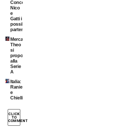
Conceição,
Nico
e
Gatti i
possibili
partenti
Mercato:
Theo
si
propone
alla
Serie
A
Italia:
Ranieri
e
Chiellini?
CLICK
TO
COMMENT