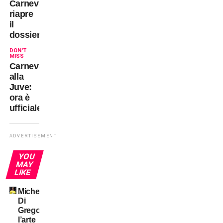
Carnevali
riapre
il
dossier
DON'T
MISS
Carnevali
alla
Juve:
ora è
ufficiale!
ADVERTISEMENT
YOU
MAY
LIKE
Michele
Di
Gregorio:
l’arte