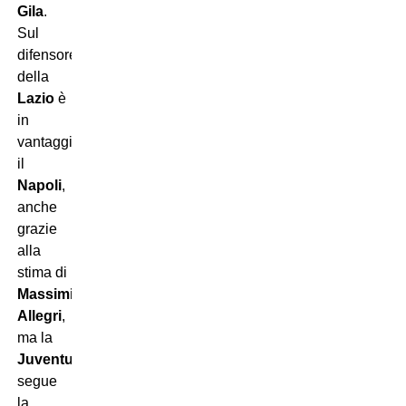
Gila
.
Sul
difensore
della
Lazio
è
in
vantaggio
il
Napoli
,
anche
grazie
alla
stima di
Massimiliano
Allegri
,
ma la
Juventus
segue
la