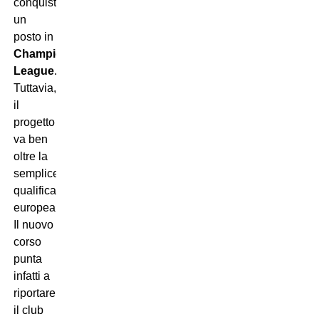
conquistare
un
posto in
Champions
League
.
Tuttavia,
il
progetto
va ben
oltre la
semplice
qualificazione
europea.
Il nuovo
corso
punta
infatti a
riportare
il club