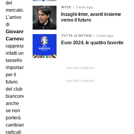
del
INTER
2 anni ago
mercato.
Inzaghi-Inter, avanti insieme
L’arrivo
verso il futuro
di
Giovanni
TUTTE LE NOTIZIE
2 anni ago
Carnevali
Euro 2024, le quattro favorite
rappresenta
infatti un
tassello
importante
ADVERTISEMENT
per il
futuro
ADVERTISEMENT
del club
bianconero,
anche
se non
porterà
cambiamenti
radicali