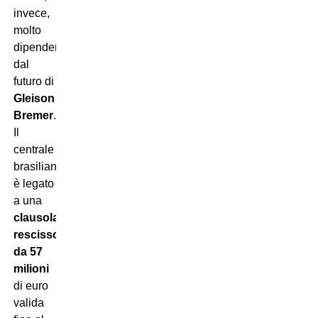
invece,
molto
dipenderà
dal
futuro di
Gleison
Bremer
.
Il
centrale
brasiliano
è legato
a una
clausola
rescissoria
da 57
milioni
di euro
valida