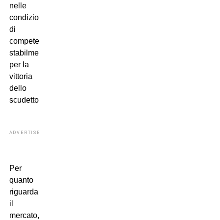
nelle
condizioni
di
competere
stabilmente
per la
vittoria
dello
scudetto.
ADVERTISEMENT
Per
quanto
riguarda
il
mercato,