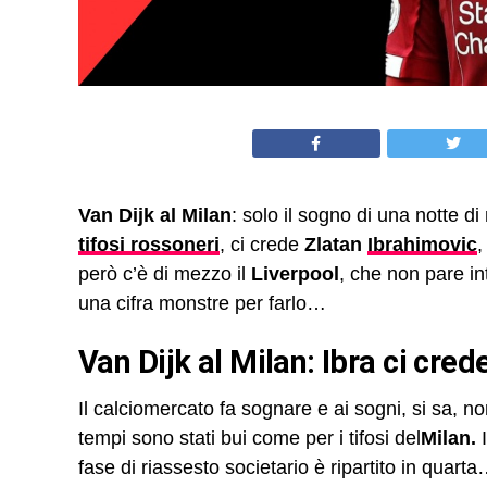
Van Dijk al Milan
: solo il sogno di una notte d
tifosi rossoneri
, ci crede
Zlatan
Ibrahimovic
,
però c’è di mezzo il
Liverpool
, che non pare in
una cifra monstre per farlo…
Van Dijk al Milan: Ibra ci cred
Il calciomercato fa sognare e ai sogni, si sa, no
tempi sono stati bui come per i tifosi del
Milan.
I
fase di riassesto societario è ripartito in quart