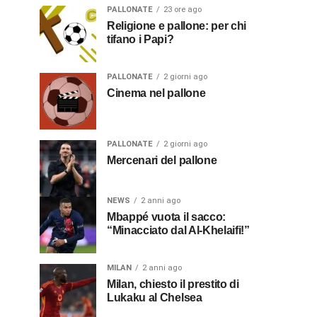
PALLONATE
23 ore ago
Religione e pallone: per chi
tifano i Papi?
PALLONATE
2 giorni ago
Cinema nel pallone
PALLONATE
2 giorni ago
Mercenari del pallone
NEWS
2 anni ago
Mbappé vuota il sacco:
“Minacciato dal Al-Khelaifi!”
MILAN
2 anni ago
Milan, chiesto il prestito di
Lukaku al Chelsea