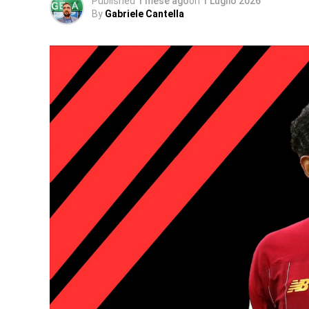
Published
1 mese ago
on
1 Luglio 2026
By
Gabriele Cantella