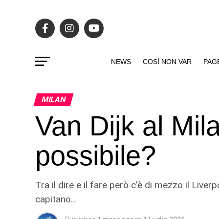
NEWS
COSÌ NON VAR
PAG
MILAN
Van Dijk al Mil
possibile?
Tra il dire e il fare però c’è di mezzo il Live
capitano…