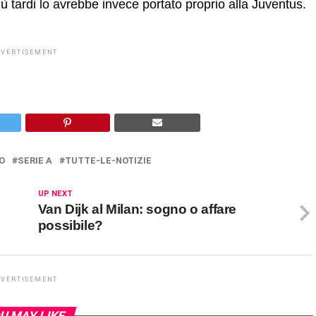
iù tardi lo avrebbe invece portato proprio alla Juventus.
DVERTISEMENT
O
SERIE A
TUTTE-LE-NOTIZIE
UP NEXT
Van Dijk al Milan: sogno o affare
possibile?
DVERTISEMENT
U MAY LIKE