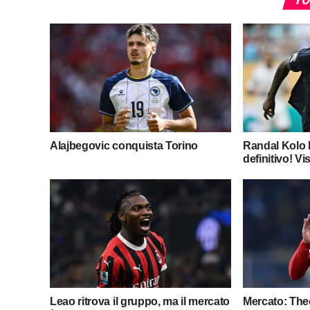
Alajbegovic conquista Torino
Randal Kolo M
definitivo! Vis
Leao ritrova il gruppo, ma il mercato
Mercato: Theo