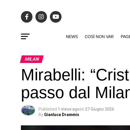
NEWS
COSÌ NON VAR
PAG
MILAN
Mirabelli: “Cris
passo dal Mil
Published
1 mese ago
on
27 Giugno 2026
By
Gianluca Drammis