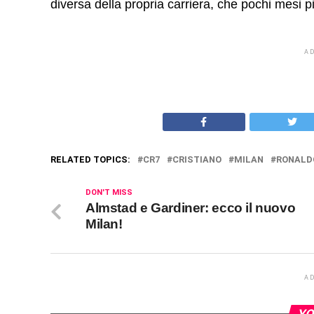
diversa della propria carriera, che pochi mesi p
A
RELATED TOPICS:
CR7
CRISTIANO
MILAN
RONALD
DON'T MISS
Almstad e Gardiner: ecco il nuovo
Milan!
A
YO