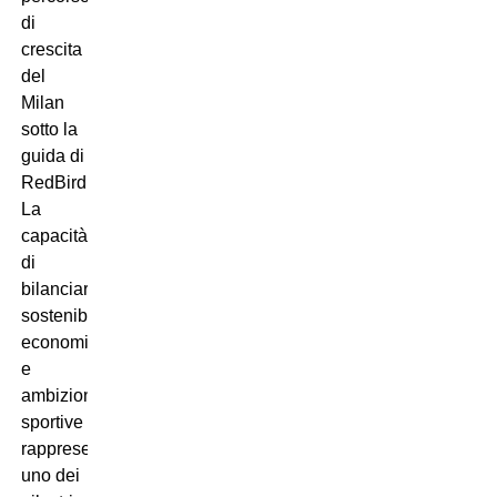
di
crescita
del
Milan
sotto la
guida di
RedBird.
La
capacità
di
bilanciare
sostenibilità
economica
e
ambizioni
sportive
rappresenta
uno dei