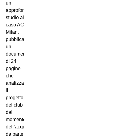
un
approfondito
studio al
caso AC
Milan,
pubblicando
un
documento
di 24
pagine
che
analizza
il
progetto
del club
dal
momento
dell’acquisizione
da parte