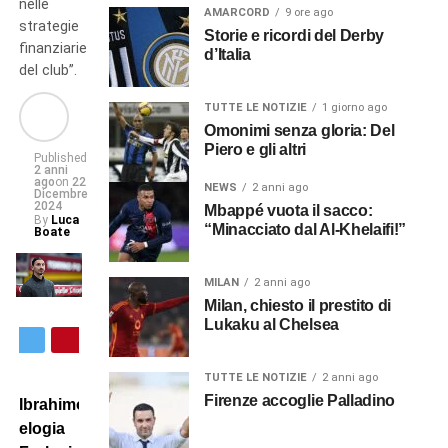
nelle
AMARCORD
9 ore ago
strategie
Storie e ricordi del Derby
finanziarie
d’Italia
del club”.
TUTTE LE NOTIZIE
1 giorno ago
Omonimi senza gloria: Del
Piero e gli altri
Published
2 anni
ago
on
22
NEWS
2 anni ago
Dicembre
2024
Mbappé vuota il sacco:
By
Luca
“Minacciato dal Al-Khelaifi!”
Boate
MILAN
2 anni ago
Milan, chiesto il prestito di
Lukaku al Chelsea
TUTTE LE NOTIZIE
2 anni ago
Firenze accoglie Palladino
Ibrahimovic
elogia