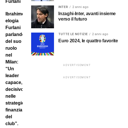
Furlani
INTER
2 anni ago
Inzaghi-Inter, avanti insieme
Ibrahimovic
verso il futuro
elogia
Furlani
parlando
TUTTE LE NOTIZIE
2 anni ago
Euro 2024, le quattro favorite
del suo
ruolo
nel
Milan:
ADVERTISEMENT
“Un
leader
ADVERTISEMENT
capace,
decisivo
nelle
strategie
finanziarie
del
club”.