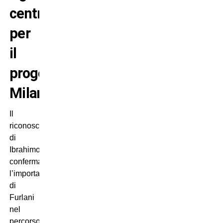
centrale
per
il
progetto
Milan
Il
riconoscimento
di
Ibrahimovic
conferma
l’importanza
di
Furlani
nel
percorso