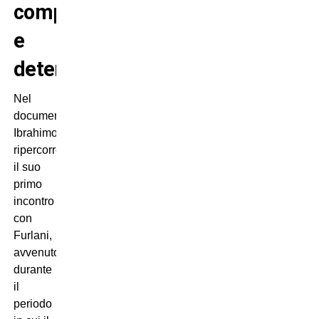
competenza
e
determinazione”
Nel
documento,
Ibrahimovic
ripercorre
il suo
primo
incontro
con
Furlani,
avvenuto
durante
il
periodo