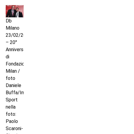
Db
Milano
23/02/2023
– 20°
Anniversario
di
Fondazione
Milan /
foto
Daniele
Buffa/Image
Sport
nella
foto:
Paolo
Scaroni-