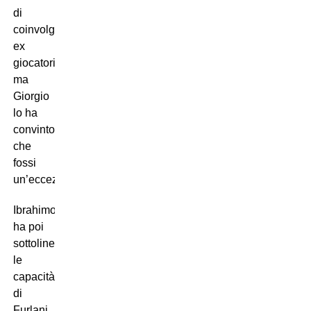
di
coinvolgere
ex
giocatori,
ma
Giorgio
lo ha
convinto
che
fossi
un’eccezione”.
Ibrahimovic
ha poi
sottolineato
le
capacità
di
Furlani