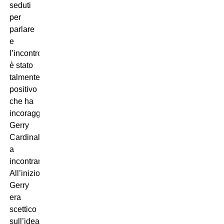
seduti
per
parlare
e
l’incontro
è stato
talmente
positivo
che ha
incoraggiato
Gerry
Cardinale
a
incontrarmi.
All’inizio
Gerry
era
scettico
sull’idea