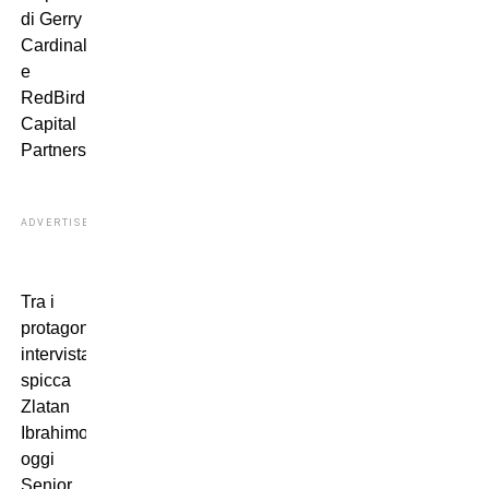
di Gerry
Cardinale
e
RedBird
Capital
Partners.
ADVERTISEMENT
Tra i
protagonisti
intervistati
spicca
Zlatan
Ibrahimovic,
oggi
Senior