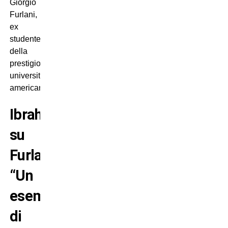
Giorgio
Furlani,
ex
studente
della
prestigiosa
università
americana.
Ibrahimovic
su
Furlani:
“Un
esempio
di