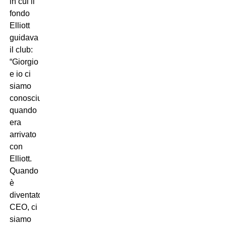
in cui il
fondo
Elliott
guidava
il club:
“Giorgio
e io ci
siamo
conosciuti
quando
era
arrivato
con
Elliott.
Quando
è
diventato
CEO, ci
siamo