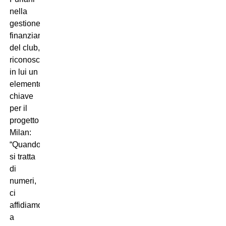
nella
gestione
finanziaria
del club,
riconoscendo
in lui un
elemento
chiave
per il
progetto
Milan:
“Quando
si tratta
di
numeri,
ci
affidiamo
a