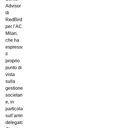
Advisor
di
RedBird
per l’AC
Milan,
che ha
espresso
il
proprio
punto di
vista
sulla
gestione
societaria
e, in
particolare,
sull’amministratore
delegato