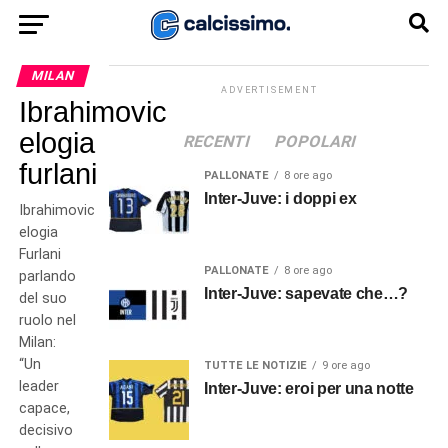
MILAN
ADVERTISEMENT
Ibrahimovic
elogia
RECENTI
POPOLARI
furlani
PALLONATE
8 ore ago
Inter-Juve: i doppi ex
Ibrahimovic
elogia
Furlani
PALLONATE
8 ore ago
parlando
Inter-Juve: sapevate che…?
del suo
ruolo nel
Milan:
“Un
TUTTE LE NOTIZIE
9 ore ago
leader
Inter-Juve: eroi per una notte
capace,
decisivo