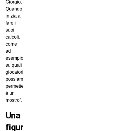
Giorgio.
Quando
inizia a
fare i
suoi
calcoli,
come
ad
esempio
su quali
giocatori
possiamo
permetterci,
è un
mostro”.
Una
figura