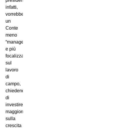
presidente,
infatti,
vorrebbe
un
Conte
meno
“manager”
e più
focalizzato
sul
lavoro
di
campo,
chiedendogli
di
investire
maggiormente
sulla
crescita