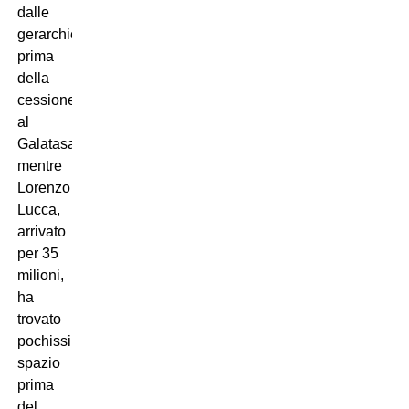
dalle
gerarchie
prima
della
cessione
al
Galatasaray;
mentre
Lorenzo
Lucca,
arrivato
per 35
milioni,
ha
trovato
pochissimo
spazio
prima
del