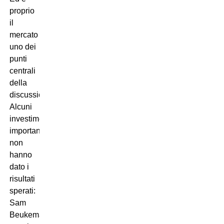
proprio
il
mercato
uno dei
punti
centrali
della
discussione.
Alcuni
investimenti
importanti
non
hanno
dato i
risultati
sperati:
Sam
Beukema,