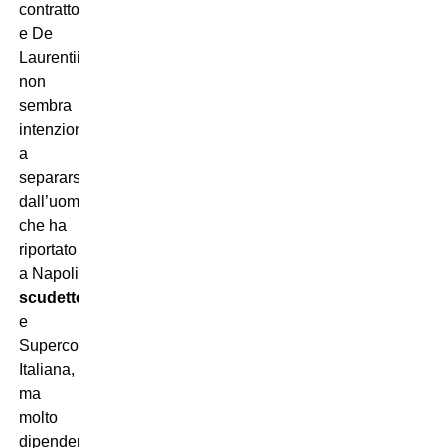
contratto
e De
Laurentiis
non
sembra
intenzionato
a
separarsi
dall’uomo
che ha
riportato
a Napoli
scudetto
e
Supercoppa
Italiana,
ma
molto
dipenderà