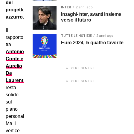
del
INTER
2 anni ago
progetto
Inzaghi-Inter, avanti insieme
azzurro.
verso il futuro
Il
TUTTE LE NOTIZIE
2 anni ago
rapporto
Euro 2024, le quattro favorite
tra
Antonio
Conte e
Aurelio
ADVERTISEMENT
De
Laurentiis
ADVERTISEMENT
resta
solido
sul
piano
personale.
Ma il
vertice