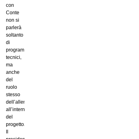
con
Conte
non si
parlerà
soltanto
di
programmi
tecnici,
ma
anche
del
ruolo
stesso
dell’allenatore
all’interno
del
progetto.
Il