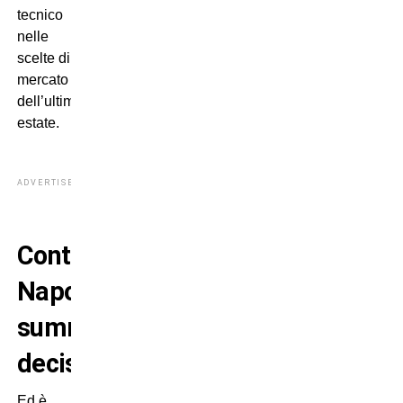
tecnico
nelle
scelte di
mercato
dell’ultima
estate.
ADVERTISEMENT
Conte-
Napoli,
summit
decisivo
Ed è