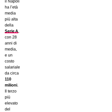
il Napoli
ha l’età
media
più alta
della
Serie A
,
con 28
anni di
media,
e un
costo
salariale
da circa
110
milioni
.
Il terzo
più
elevato
del