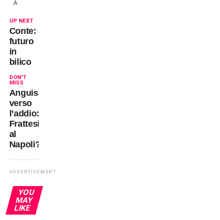
A
UP NEXT
Conte:
futuro
in
bilico
DON'T
MISS
Anguissa
verso
l’addio:
Frattesi
al
Napoli?
ADVERTISEMENT
YOU
MAY
LIKE