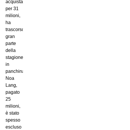
acquistato
per 31
milioni,
ha
trascorso
gran
parte
della
stagione
in
panchina;
Noa
Lang,
pagato
25
milioni,
è stato
spesso
escluso