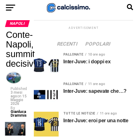
NAPOLI
ADVERTISEMENT
Conte-
Napoli,
RECENTI
POPOLARI
summit
PALLONATE
10 ore ago
decisivo
Inter-Juve: i doppi ex
PALLONATE
11 ore ago
Published
Inter-Juve: sapevate che…?
3 mesi
ago
on
15
Maggio
2026
By
Gianluca
TUTTE LE NOTIZIE
11 ore ago
Drammis
Inter-Juve: eroi per una notte