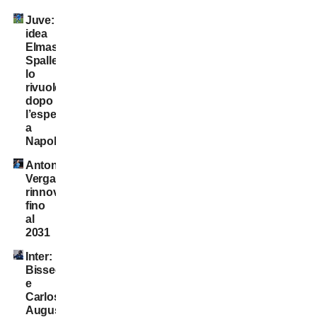
Juve:
idea
Elmas.
Spalletti
lo
rivuole
dopo
l’esperienza
a
Napoli
Antonio
Vergara,
rinnovo
fino
al
2031
Inter:
Bisseck
e
Carlos
Augusto