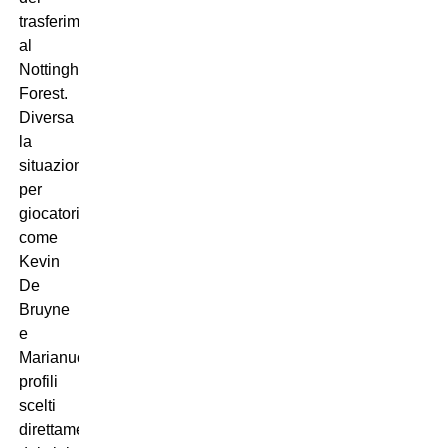
trasferimento
al
Nottingham
Forest.
Diversa
la
situazione
per
giocatori
come
Kevin
De
Bruyne
e
Marianucci,
profili
scelti
direttamente