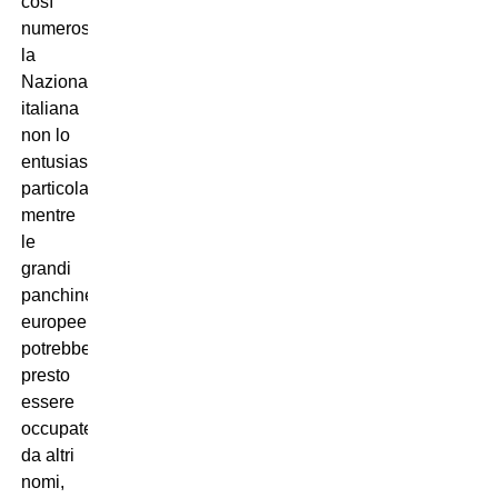
così
numerose:
la
Nazionale
italiana
non lo
entusiasma
particolarmente,
mentre
le
grandi
panchine
europee
potrebbero
presto
essere
occupate
da altri
nomi,