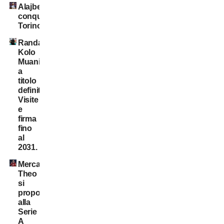
Alajbegovic
conquista
Torino
Randal
Kolo
Muani:
a
titolo
definitivo!
Visite
e
firma
fino
al
2031.
Mercato:
Theo
si
propone
alla
Serie
A