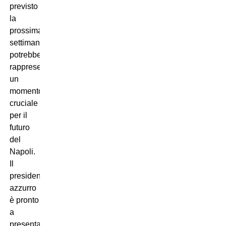
previsto
la
prossima
settimana
potrebbe
rappresentare
un
momento
cruciale
per il
futuro
del
Napoli.
Il
presidente
azzurro
è pronto
a
presentare