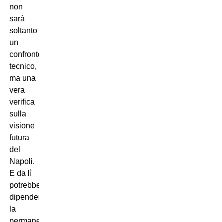
non
sarà
soltanto
un
confronto
tecnico,
ma una
vera
verifica
sulla
visione
futura
del
Napoli.
E da lì
potrebbe
dipendere
la
permanenza