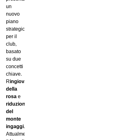
un
nuovo
piano
strategico
per il
club,
basato
su due
concetti
chiave.
R
ingiovanimento
della
rosa
e
riduzione
del
monte
ingaggi
.
Attualmente