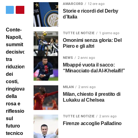
AMARCORD
12 ore ago
Storie e ricordi del Derby
d’Italia
Conte-
TUTTE LE NOTIZIE
1 giorno ago
Napoli,
Omonimi senza gloria: Del
summit
Piero e gli altri
decisivo
NEWS
2 anni ago
tra
Mbappé vuota il sacco:
riduzione
“Minacciato dal Al-Khelaifi!”
dei
costi,
MILAN
2 anni ago
ringiovanimento
Milan, chiesto il prestito di
della
Lukaku al Chelsea
rosa e
riflessioni
TUTTE LE NOTIZIE
2 anni ago
sul
Firenze accoglie Palladino
futuro
tecnico