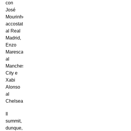
con
José
Mourinho
accostato
al Real
Madrid,
Enzo
Maresca
al
Manchester
City e
Xabi
Alonso
al
Chelsea.
Il
summit,
dunque,