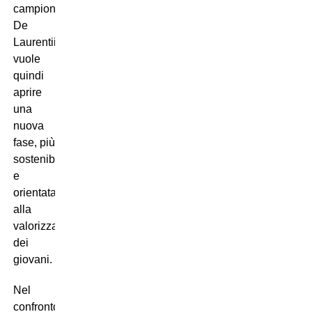
campionato.
De
Laurentiis
vuole
quindi
aprire
una
nuova
fase, più
sostenibile
e
orientata
alla
valorizzazione
dei
giovani.
Nel
confronto