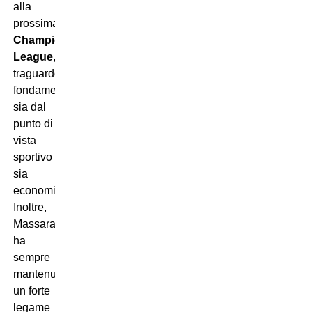
alla
prossima
Champions
League
,
traguardo
fondamentale
sia dal
punto di
vista
sportivo
sia
economico.
Inoltre,
Massara
ha
sempre
mantenuto
un forte
legame