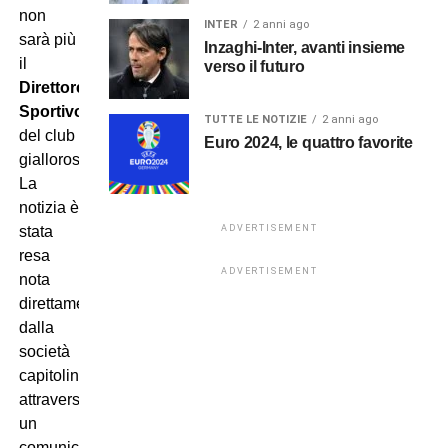
non
INTER
2 anni ago
sarà più
Inzaghi-Inter, avanti insieme
il
verso il futuro
Direttore
Sportivo
TUTTE LE NOTIZIE
2 anni ago
del club
Euro 2024, le quattro favorite
giallorosso.
La
notizia è
stata
ADVERTISEMENT
resa
ADVERTISEMENT
nota
direttamente
dalla
società
capitolina
attraverso
un
comunicato