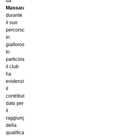
da
Massara
durante
il suo
percorso
in
giallorosso.
In
particolare,
il club
ha
evidenziato
il
contributo
dato per
il
raggiungimento
della
qualificazione