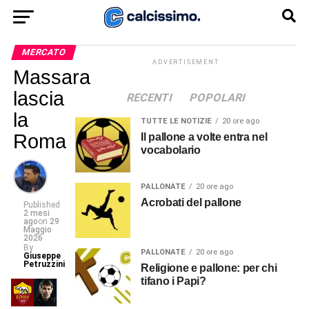
MERCATO
ADVERTISEMENT
Massara
lascia
RECENTI
POPOLARI
la
TUTTE LE NOTIZIE
20 ore ago
Roma
Il pallone a volte entra nel
vocabolario
PALLONATE
20 ore ago
Acrobati del pallone
Published
2 mesi
ago
on
29
Maggio
2026
By
PALLONATE
20 ore ago
Giuseppe
Petruzzini
Religione e pallone: per chi
tifano i Papi?