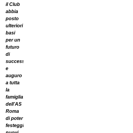
il Club
abbia
posto
ulteriori
basi
per un
futuro
di
successi
e
auguro
a tutta
la
famiglia
dell’AS
Roma
di poter
festeggiare
nuovi