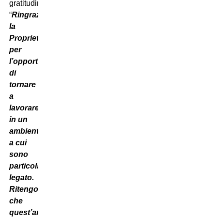
gratitudine.
“
Ringrazio
la
Proprietà
per
l’opportunità
di
tornare
a
lavorare
in un
ambiente
a cui
sono
particolarmente
legato.
Ritengo
che
quest’anno