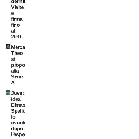
definitivo!
Visite
e
firma
fino
al
2031.
Mercato:
Theo
si
propone
alla
Serie
A
Juve:
idea
Elmas.
Spalletti
lo
rivuole
dopo
l’esperienza