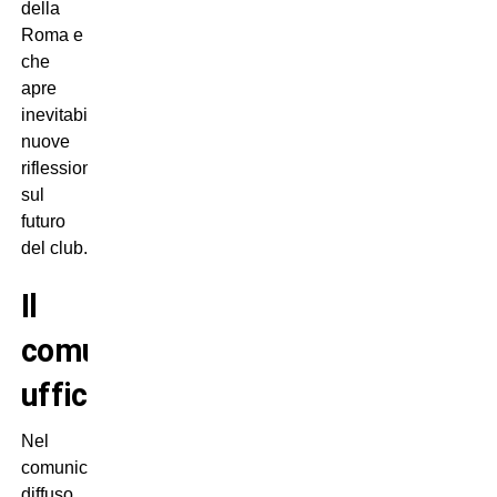
della
Roma e
che
apre
inevitabilmente
nuove
riflessioni
sul
futuro
del club.
Il
comunicato
ufficiale
Nel
comunicato
diffuso