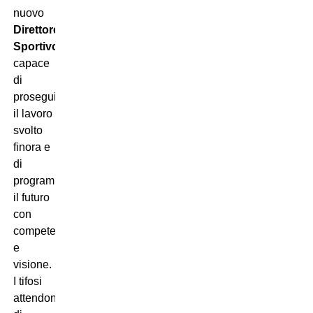
nuovo
Direttore
Sportivo
capace
di
proseguire
il lavoro
svolto
finora e
di
programmare
il futuro
con
competenza
e
visione.
I tifosi
attendono