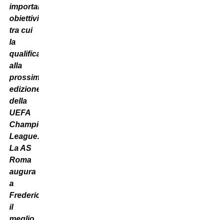
importanti
obiettivi,
tra cui
la
qualificazione
alla
prossima
edizione
della
UEFA
Champions
League.
La AS
Roma
augura
a
Frederic
il
meglio