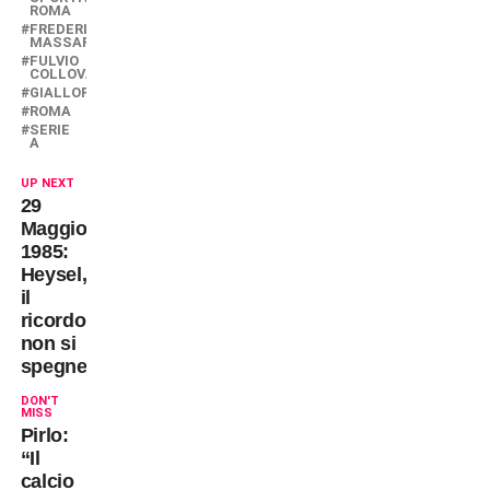
ROMA
FREDERIC
MASSARA
FULVIO
COLLOVATI
GIALLOROSSI
ROMA
SERIE
A
UP NEXT
29
Maggio
1985:
Heysel,
il
ricordo
non si
spegne!
DON'T
MISS
Pirlo:
“Il
calcio