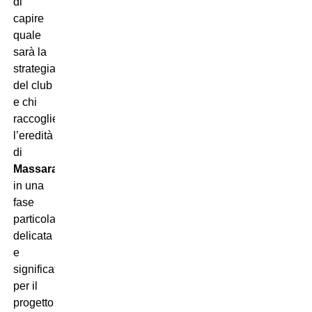
di
capire
quale
sarà la
strategia
del club
e chi
raccoglierà
l’eredità
di
Massara
in una
fase
particolarmente
delicata
e
significativa
per il
progetto