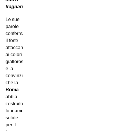
traguardi”
.
Le sue
parole
confermano
il forte
attaccamento
ai colori
giallorossi
e la
convinzione
che la
Roma
abbia
costruito
fondamenta
solide
per il