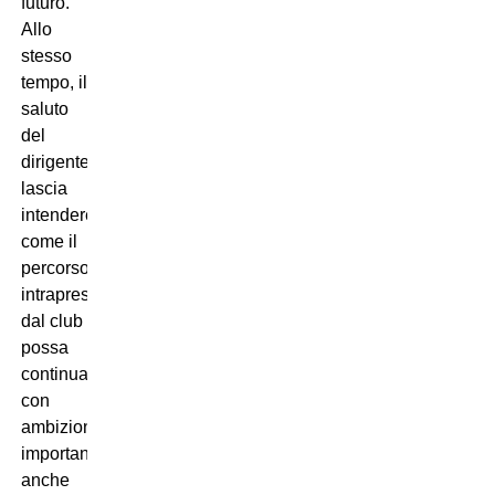
futuro.
Allo
stesso
tempo, il
saluto
del
dirigente
lascia
intendere
come il
percorso
intrapreso
dal club
possa
continuare
con
ambizioni
importanti
anche