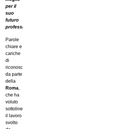
per il
suo
futuro
professionale”
.
Parole
chiare e
cariche
di
riconoscenza
da parte
della
Roma
,
che ha
voluto
sottolineare
il lavoro
svolto