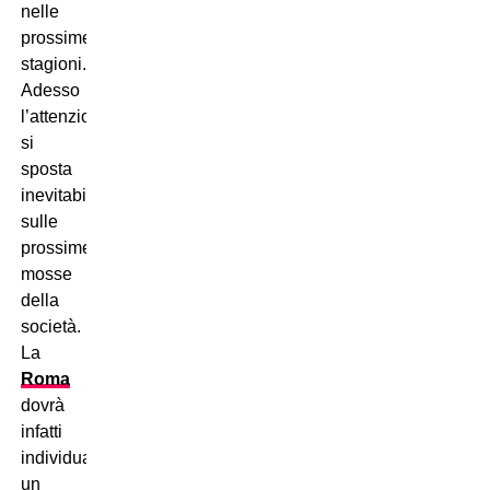
nelle
prossime
stagioni.
Adesso
l’attenzione
si
sposta
inevitabilmente
sulle
prossime
mosse
della
società.
La
Roma
dovrà
infatti
individuare
un