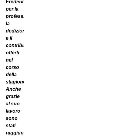
Frederic
per la
professionalità,
la
dedizione
e il
contributo
offerti
nel
corso
della
stagione.
Anche
grazie
al suo
lavoro
sono
stati
raggiunti