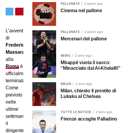
PALLONATE
2 giorni ago
Cinema nel pallone
L’avventura
PALLONATE
2 giorni ago
di
Mercenari del pallone
Frederic
Massara
NEWS
2 anni ago
alla
Mbappé vuota il sacco:
Roma
è
“Minacciato dal Al-Khelaifi!”
ufficialmente
terminata.
MILAN
2 anni ago
Come
Milan, chiesto il prestito di
previsto
Lukaku al Chelsea
nelle
ultime
TUTTE LE NOTIZIE
2 anni ago
settimane,
Firenze accoglie Palladino
il
dirigente