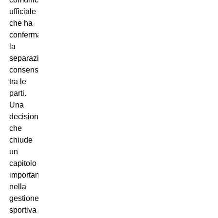
ufficiale
che ha
confermato
la
separazione
consensuale
tra le
parti.
Una
decisione
che
chiude
un
capitolo
importante
nella
gestione
sportiva