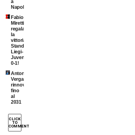
a
Napoli
Fabio
Miretti
regala
la
vittoria,
Standard
Liegi-
Juventus
0-1!
Antonio
Vergara,
rinnovo
fino
al
2031
CLICK
TO
COMMENT