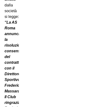
dalla
società
si legge:
“La AS
Roma
annuncia
la
risoluzione
consensuale
del
contratto
con il
Direttore
Sportivo
Frederic
Massara.
Il Club
ringrazia