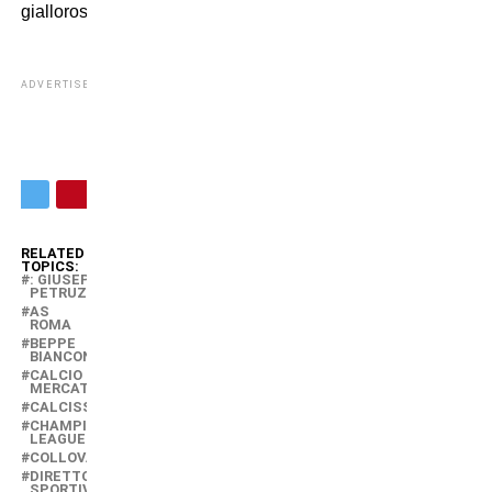
giallorosso.
ADVERTISEMENT
RELATED
TOPICS:
: GIUSEPPE
PETRUZZINI
AS
ROMA
BEPPE
BIANCONERO
CALCIO
MERCATO
CALCISSIMO
CHAMPIONS
LEAGUE
COLLOVATI
DIRETTORE
SPORTIVO