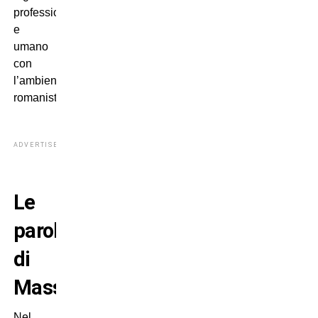
professionale
e
umano
con
l’ambiente
romanista.
ADVERTISEMENT
Le
parole
di
Massara
Nel