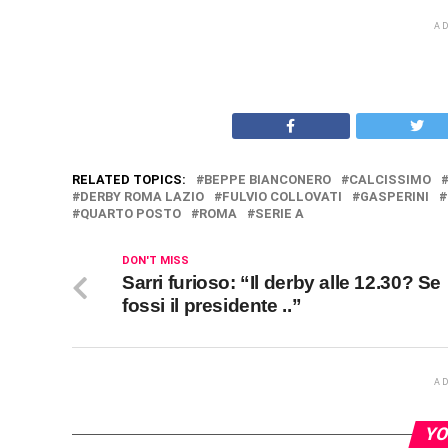
A
RELATED TOPICS:
BEPPE BIANCONERO
CALCISSIMO
DERBY ROMA LAZIO
FULVIO COLLOVATI
GASPERINI
QUARTO POSTO
ROMA
SERIE A
DON'T MISS
Sarri furioso: “Il derby alle 12.30? Se
fossi il presidente ..”
A
YO