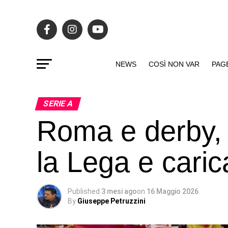
NEWS
COSÌ NON VAR
PAG
SERIE A
Roma e derby,
la Lega e caric
Published
3 mesi ago
on
16 Maggio 2026
By
Giuseppe Petruzzini