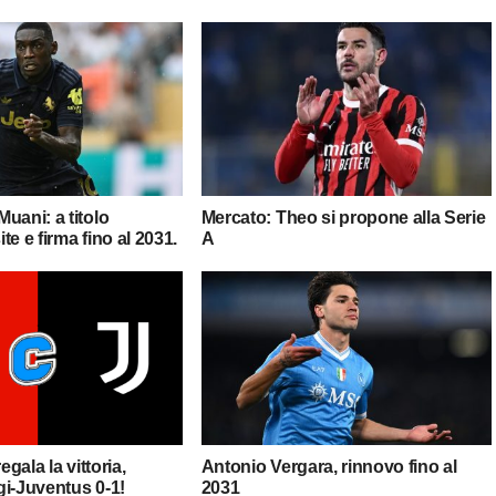
uani: a titolo
Mercato: Theo si propone alla Serie
ite e firma fino al 2031.
A
egala la vittoria,
Antonio Vergara, rinnovo fino al
gi-Juventus 0-1!
2031