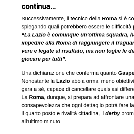
continua…
Successivamente, il tecnico della
Roma
si è c
spiegando quali potrebbero essere le difficoltà p
“La Lazio è comunque un’ottima squadra, ha 
impedire alla Roma di raggiungere il tragu
vere e legate al risultato, ma non toglie le di
giocare per tutti”
.
Una dichiarazione che conferma quanto
Gaspe
Nonostante la
Lazio
abbia ormai meno obiettivi c
gara a sé, capace di cancellare qualsiasi diffe
La
Roma
, dunque, si prepara ad affrontare una 
consapevolezza che ogni dettaglio potrà fare la
il quarto posto e rivalità cittadina, il
derby
prome
all’ultimo minuto