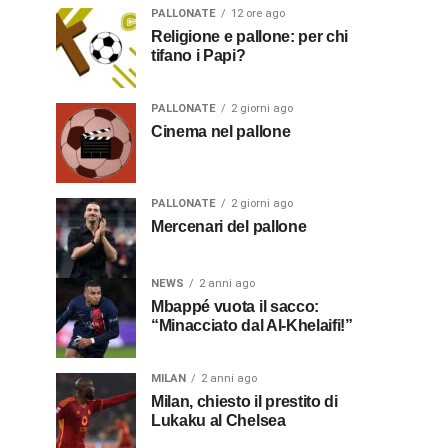
PALLONATE
12 ore ago
Religione e pallone: per chi
tifano i Papi?
PALLONATE
2 giorni ago
Cinema nel pallone
PALLONATE
2 giorni ago
Mercenari del pallone
NEWS
2 anni ago
Mbappé vuota il sacco:
“Minacciato dal Al-Khelaifi!”
MILAN
2 anni ago
Milan, chiesto il prestito di
Lukaku al Chelsea