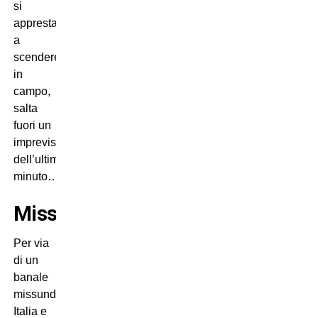
si
apprestano
a
scendere
in
campo,
salta
fuori un
imprevisto
dell’ultimo
minuto…
Missunderstanding
Per via
di un
banale
missunderstanding,
Italia e