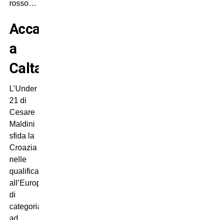
rosso…
Accadde
a
Caltanissetta
L’Under
21 di
Cesare
Maldini
sfida la
Croazia
nelle
qualificazioni
all’Europeo
di
categoria:
ad