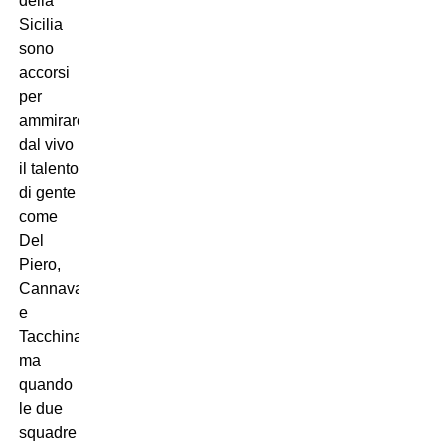
della
Sicilia
sono
accorsi
per
ammirare
dal vivo
il talento
di gente
come
Del
Piero,
Cannavaro
e
Tacchinardi,
ma
quando
le due
squadre