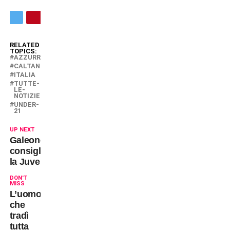
RELATED
TOPICS:
AZZURRI
CALTANISSETTA
ITALIA
TUTTE-
LE-
NOTIZIE
UNDER-
21
UP NEXT
Galeone
consiglia
la Juve
DON'T
MISS
L’uomo
che
tradì
tutta