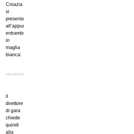
Croazia
si
presentano
all’appuntamento
entrambe
in
maglia
bianca:
ADVERTISEMENT
il
direttore
di gara
chiede
quindi
alla