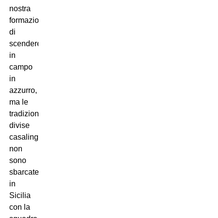
nostra
formazione
di
scendere
in
campo
in
azzurro,
ma le
tradizionali
divise
casalinghe
non
sono
sbarcate
in
Sicilia
con la