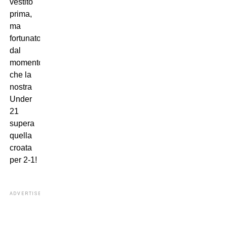
vestito
prima,
ma
fortunato,
dal
momento
che la
nostra
Under
21
supera
quella
croata
per 2-1!
ADVERTISEMENT