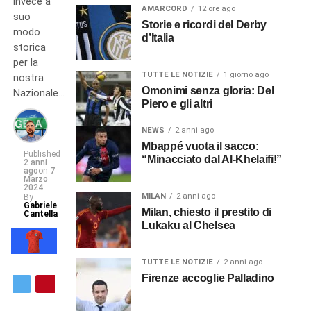
invece a
AMARCORD
12 ore ago
suo
Storie e ricordi del Derby
modo
d’Italia
storica
per la
TUTTE LE NOTIZIE
1 giorno ago
nostra
Omonimi senza gloria: Del
Nazionale…
Piero e gli altri
NEWS
2 anni ago
Mbappé vuota il sacco:
Published
“Minacciato dal Al-Khelaifi!”
2 anni
ago
on
7
Marzo
2024
MILAN
2 anni ago
By
Gabriele
Milan, chiesto il prestito di
Cantella
Lukaku al Chelsea
TUTTE LE NOTIZIE
2 anni ago
Firenze accoglie Palladino