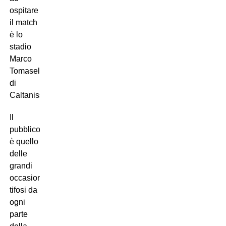
ospitare
il match
è lo
stadio
Marco
Tomaselli
di
Caltanissetta…
Il
pubblico
è quello
delle
grandi
occasioni,
tifosi da
ogni
parte