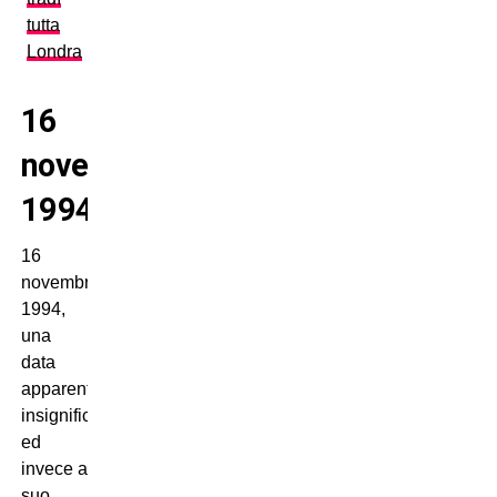
tutta
Londra
16
novembre
1994
16
novembre
1994,
una
data
apparentemente
insignificante
ed
invece a
suo