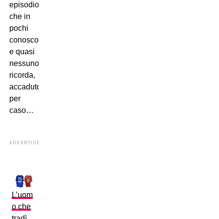
episodio
che in
pochi
conoscono
e quasi
nessuno
ricorda,
accaduto
per
caso…
ADVERTISEMENT
L’uom
o che
tradì