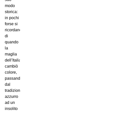
modo
storica:
in pochi
forse si
ricordano
di
quando
la
maglia
dell’Italia
cambiò
colore,
passando
dal
tradizionale
azzurro
ad un
insolito