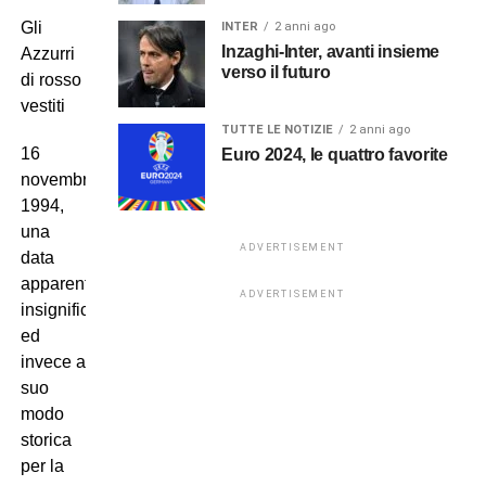
Gli
INTER
2 anni ago
Inzaghi-Inter, avanti insieme
Azzurri
verso il futuro
di rosso
vestiti
TUTTE LE NOTIZIE
2 anni ago
16
Euro 2024, le quattro favorite
novembre
1994,
una
ADVERTISEMENT
data
apparentemente
ADVERTISEMENT
insignificante
ed
invece a
suo
modo
storica
per la