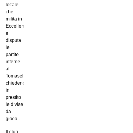
locale
che
milita in
Eccellenza
e
disputa
le
partite
interne
al
Tomaselli,
chiedendo
in
prestito
le divise
da
gioco…
Il club