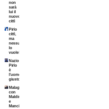
non
sarà
lui il
nuovo
cittì
Pirlo
cittì,
ma
nessuno
lo
vuole!
Nazionale:
Pirlo
è
l’uomo
giusto?
Malagò
con
Maldini
e
Mancini?