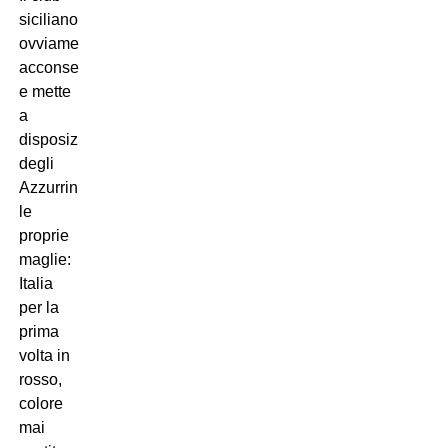
siciliano
ovviamente
acconsente
e mette
a
disposizione
degli
Azzurrini
le
proprie
maglie:
Italia
per la
prima
volta in
rosso,
colore
mai