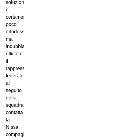
soluzione
è
certamente
poco
ortodossa,
ma
indubbiamente
efficace:
il
rappresentante
federale
al
seguito
della
squadra
contatta
la
Nissa,
compagine