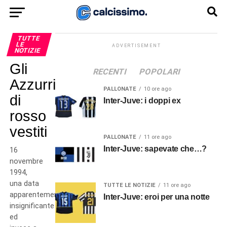
TUTTE
LE
ADVERTISEMENT
NOTIZIE
Gli
RECENTI
POPOLARI
Azzurri
PALLONATE
10 ore ago
di
Inter-Juve: i doppi ex
rosso
vestiti
PALLONATE
11 ore ago
Inter-Juve: sapevate che…?
16
novembre
1994,
una data
TUTTE LE NOTIZIE
11 ore ago
apparentemente
Inter-Juve: eroi per una notte
insignificante
ed