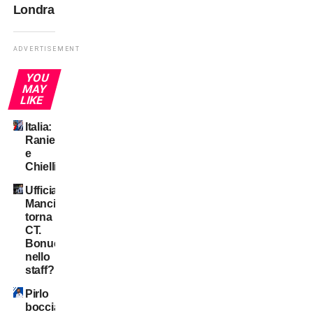
Londra
ADVERTISEMENT
YOU
MAY
LIKE
Italia:
Ranieri
e
Chiellini?
Ufficiale:
Mancini
torna
CT.
Bonucci
nello
staff?
Pirlo
bocciato: