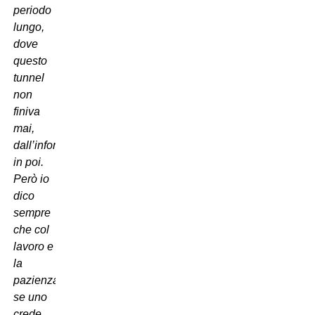
periodo
lungo,
dove
questo
tunnel
non
finiva
mai,
dall’infortunio
in poi.
Però io
dico
sempre
che col
lavoro e
la
pazienza,
se uno
crede