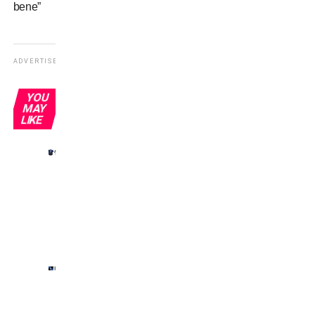
bene”
ADVERTISEMENT
YOU
MAY
LIKE
Inter-
Juve:
i
doppi
ex
Inter-
Juve:
sapevate