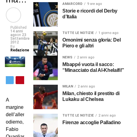
AMARCORD
9 ore ago
Storie e ricordi del Derby
d’Italia
Published
14 anni
TUTTE LE NOTIZIE
1 giorno ago
ago
on
23
Settembre
Omonimi senza gloria: Del
2012
Piero e gli altri
By
Redazione
NEWS
2 anni ago
Mbappé vuota il sacco:
“Minacciato dal Al-Khelaifi!”
MILAN
2 anni ago
Milan, chiesto il prestito di
Lukaku al Chelsea
A
margine
dell’allenamento
TUTTE LE NOTIZIE
2 anni ago
odierno,
Firenze accoglie Palladino
Fabio
Quagliarella