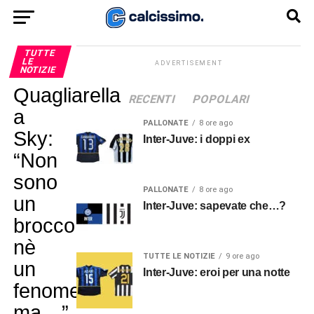
TUTTE
LE
ADVERTISEMENT
NOTIZIE
Quagliarella
RECENTI
POPOLARI
a
PALLONATE
8 ore ago
Sky:
Inter-Juve: i doppi ex
“Non
sono
PALLONATE
8 ore ago
un
Inter-Juve: sapevate che…?
brocco
nè
TUTTE LE NOTIZIE
9 ore ago
un
Inter-Juve: eroi per una notte
fenomeno,
ma…”