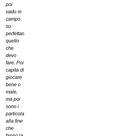
poi
vado in
campo
so
perfettamente
quello
che
devo
fare. Poi
capita di
giocare
bene o
male,
ma poi
sono i
particolari
alla fine
che
fanno la