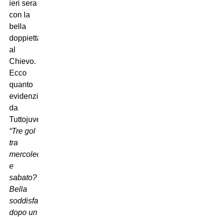
ieri sera
con la
bella
doppietta
al
Chievo.
Ecco
quanto
evidenziato
da
Tuttojuve.com:
“Tre gol
tra
mercoledì
e
sabato?
Bella
soddisfazione
dopo un