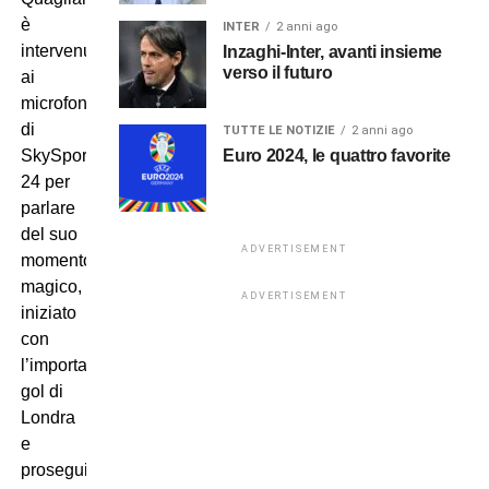
è
INTER
2 anni ago
intervenuto
Inzaghi-Inter, avanti insieme
verso il futuro
ai
microfoni
di
TUTTE LE NOTIZIE
2 anni ago
Euro 2024, le quattro favorite
SkySport
24 per
parlare
del suo
ADVERTISEMENT
momento
magico,
ADVERTISEMENT
iniziato
con
l’importantissimo
gol di
Londra
e
proseguito