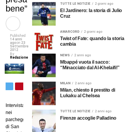
TUTTE LE NOTIZIE
2 giorni ago
bene”
El Jardinero: la storia di Julio
Cruz
AMARCORD
2 giorni ago
Published
Twist of Fate: quando la storia
14 anni
ago
on
23
cambia
Settembre
2012
By
NEWS
2 anni ago
Redazione
Mbappé vuota il sacco:
“Minacciato dal Al-Khelaifi!”
MILAN
2 anni ago
Milan, chiesto il prestito di
Lukaku al Chelsea
Intervistato
TUTTE LE NOTIZIE
2 anni ago
nei
Firenze accoglie Palladino
parcheggi
di San