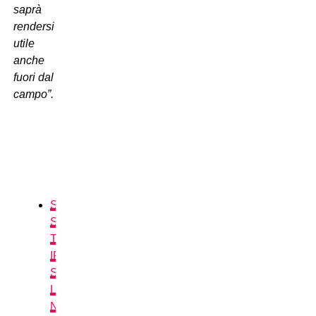
saprà
rendersi
utile
anche
fuori dal
campo”.
SEGUICI
SUL
TUO
IPHONE,
SCARICA
LA
NOSTRA