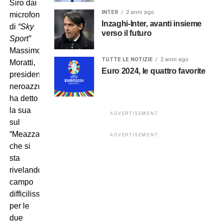
Siro dai
INTER
2 anni ago
microfoni
Inzaghi-Inter, avanti insieme
di
“Sky
verso il futuro
Sport”
Massimo
TUTTE LE NOTIZIE
2 anni ago
Moratti,
Euro 2024, le quattro favorite
presidente
neroazzurro,
ha detto
la sua
ADVERTISEMENT
sul
“Meazza”
ADVERTISEMENT
che si
sta
rivelando
campo
difficilissimo
per le
due