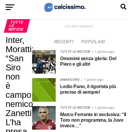
TUTTE
LE
ADVERTISEMENT
NOTIZIE
Inter,
RECENTI
POPOLARI
Moratti:
TUTTE LE NOTIZIE
1 giorno ago
“San
Omonimi senza gloria: Del
Piero e gli altri
Siro
non
AMARCORD
1 giorno ago
è
Ledio Pano, il rigorista più
preciso di sempre!
campo
nemico.
TUTTE LE NOTIZIE
1 giorno ago
Zanetti?
Marco Ferrante in esclusiva: “Il
L’ha
Toro non programma, la Juve
invece…”
presa