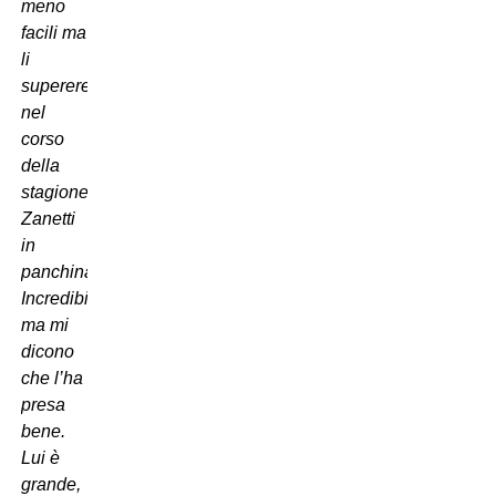
meno
facili ma
li
supereremo
nel
corso
della
stagione.
Zanetti
in
panchina?
Incredibile,
ma mi
dicono
che l’ha
presa
bene.
Lui è
grande,