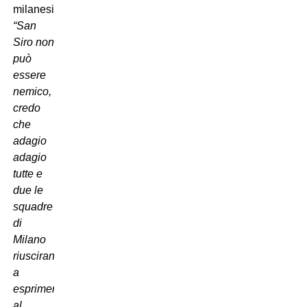
milanesi:
“San
Siro non
può
essere
nemico,
credo
che
adagio
adagio
tutte e
due le
squadre
di
Milano
riusciranno
a
esprimersi
al