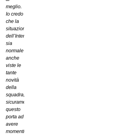
meglio.
Io credo
che la
situazione
dell’Inter
sia
normale
anche
viste le
tante
novità
della
squadra,
sicuramente
questo
porta ad
avere
momenti