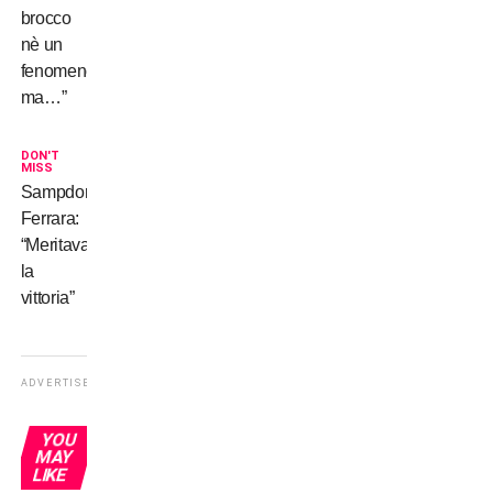
brocco
nè un
fenomeno,
ma…”
DON'T
MISS
Sampdoria,
Ferrara:
“Meritavamo
la
vittoria”
ADVERTISEMENT
YOU
MAY
LIKE