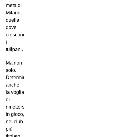
metà di
Milano,
quella
dove
crescono
i
tulipani.
Ma non
solo.
Determinante
anche
la voglia
di
rimettersi
in gioco,
nel club
più
titolato