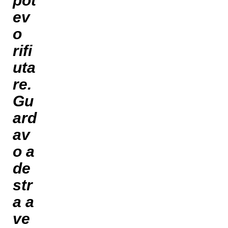
ev
o
rifi
uta
re.
Gu
ard
av
o a
de
str
a a
ve