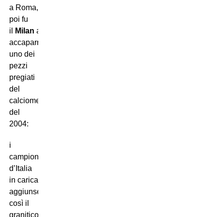
a Roma,
poi fu
il
Milan
ad
accaparrarsi
uno dei
pezzi
pregiati
del
calciomercato
del
2004:
i
campioni
d’Italia
in carica
aggiunsero
così il
granitico