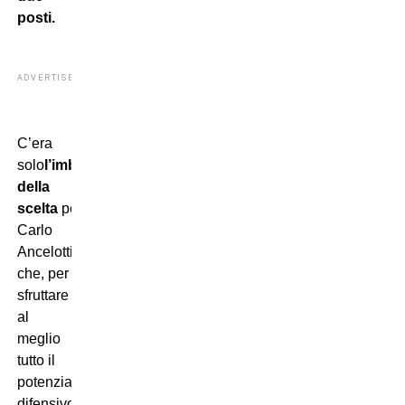
posti.
ADVERTISEMENT
C’era
solo
l’imbarazzo
della
scelta
per
Carlo
Ancelotti
che, per
sfruttare
al
meglio
tutto il
potenziale
difensivo