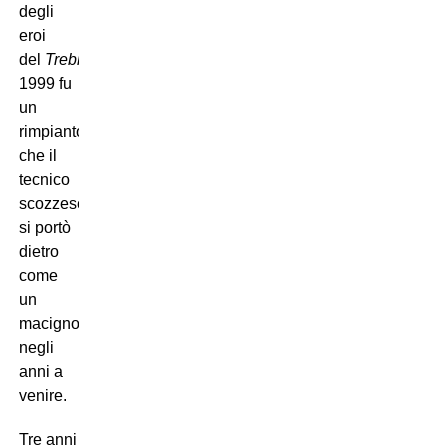
degli
eroi
del
Treble
del
1999 fu
un
rimpianto
che il
tecnico
scozzese
si portò
dietro
come
un
macigno
negli
anni a
venire.
Tre anni