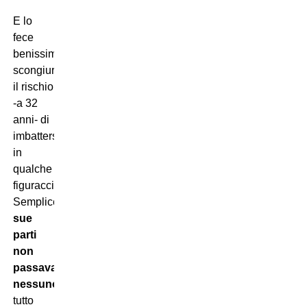
E lo
fece
benissimo,
scongiurando
il rischio
-a 32
anni- di
imbattersi
in
qualche
figuraccia.
Semplicemente,
dalle
sue
parti
non
passava
nessuno
:
tutto