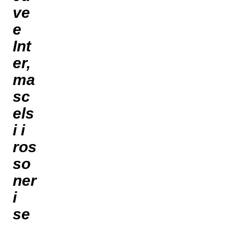
ve
e
Int
er,
ma
sc
els
i i
ros
so
ner
i
se