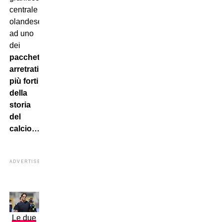
centrale
olandese
ad uno
dei
pacchetti
arretrati
più forti
della
storia
del
calcio…
ADVERTISEMENT
Le due