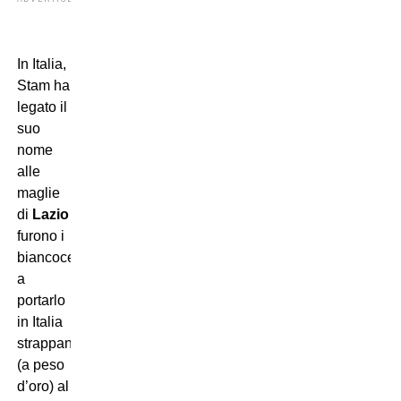
In Italia,
Stam ha
legato il
suo
nome
alle
maglie
di
Lazio
e
Milan
:
furono i
biancocelesti
a
portarlo
in Italia
strappandolo
(a peso
d’oro) al