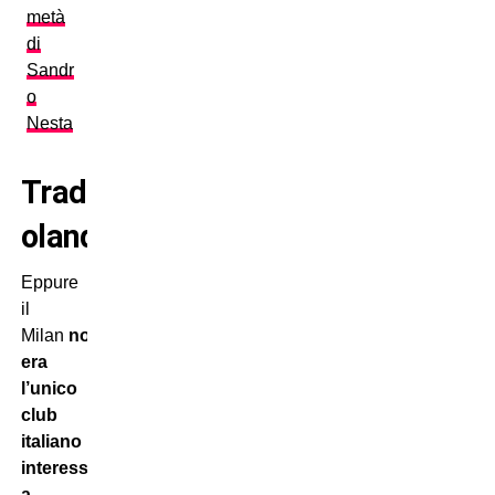
metà
di
Sandr
o
Nesta
Tradizione
olandese
Eppure
il
Milan
non
era
l’unico
club
italiano
interessato
a