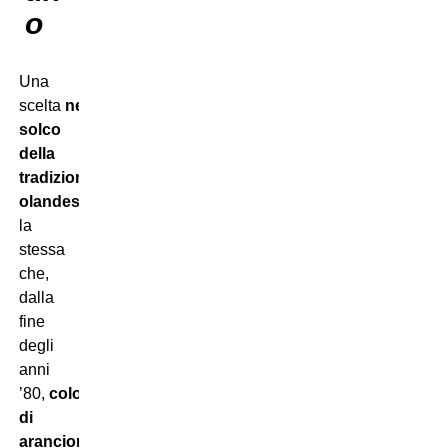
o
Una
scelta
nel
solco
della
tradizione
olandese
,
la
stessa
che,
dalla
fine
degli
anni
’80,
colora
di
arancione
una