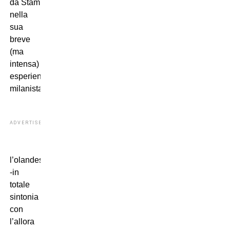
da Stam
nella
sua
breve
(ma
intensa)
esperienza
milanista:
ADVERTISEMENT
l’olandese
-in
totale
sintonia
con
l’allora