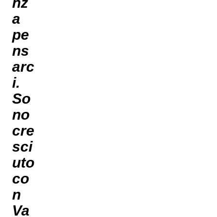
nz
a
pe
ns
arc
i.
So
no
cre
sci
uto
co
n
Va