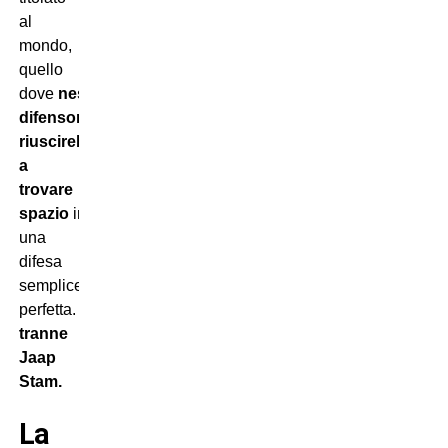
al
mondo,
quello
dove
nessun
difensore
riuscirebbe
a
trovare
spazio
in
una
difesa
semplicemente
perfetta.
Nessuno,
tranne
Jaap
Stam.
La