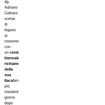
dg
Adriano
Galliani-
scelse
di
legarsi
ai
rossoneri
con
un
contratto
biennale
sentendo
il
richiamo
della
sua
Itaca
farsi
più
insistente
giorno
dopo