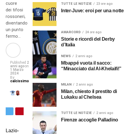
cuore
TUTTE LE NOTIZIE
23 ore ago
dei tifosi
Inter-Juve: eroi per una notte
rossoneri,
diventando
un punto
AMARCORD
24 ore ago
fermo…
Storie e ricordi del Derby
d’Italia
NEWS
2 anni ago
Published
2
Mbappé vuota il sacco:
anni ago
on
“Minacciato dal Al-Khelaifi!”
1 Marzo
2024
By
calcissimo
MILAN
2 anni ago
Milan, chiesto il prestito di
Lukaku al Chelsea
TUTTE LE NOTIZIE
2 anni ago
Firenze accoglie Palladino
Lazio-