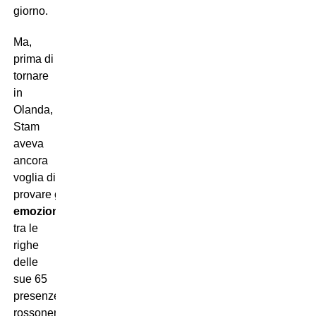
giorno.
Ma,
prima di
tornare
in
Olanda,
Stam
aveva
ancora
voglia di
provare
grandi
emozioni
:
tra le
righe
delle
sue 65
presenze
rossonere