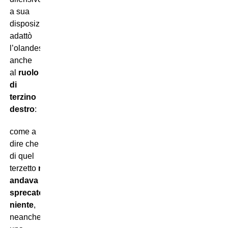
a sua
disposizione,
adattò
l’olandese
anche
al
ruolo
di
terzino
destro
:
come a
dire che
di quel
terzetto
non
andava
sprecato
niente
,
neanche