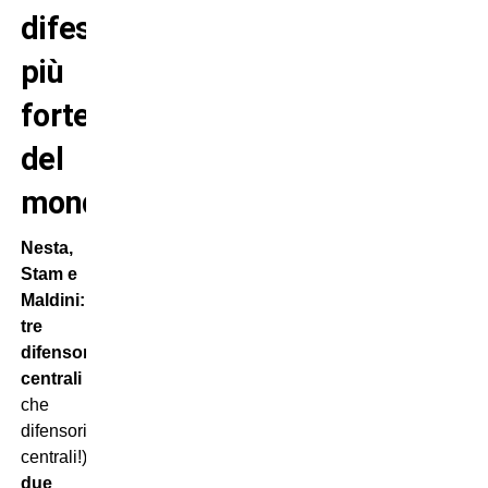
difesa
più
forte
del
mondo
Nesta,
Stam e
Maldini:
tre
difensori
centrali
(e
che
difensori
centrali!)
per
due