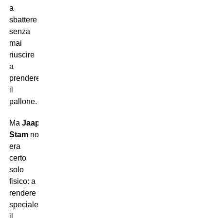
a
sbattere
senza
mai
riuscire
a
prendere
il
pallone.
Ma
Jaap
Stam
non
era
certo
solo
fisico: a
rendere
speciale
il