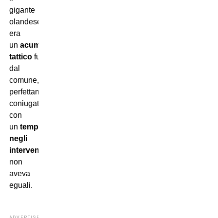
gigante
olandese
era
un
acume
tattico
fuori
dal
comune,
perfettamente
coniugato
con
un
tempismo
negli
interventi
che
non
aveva
eguali.
ADVERTISEMENT