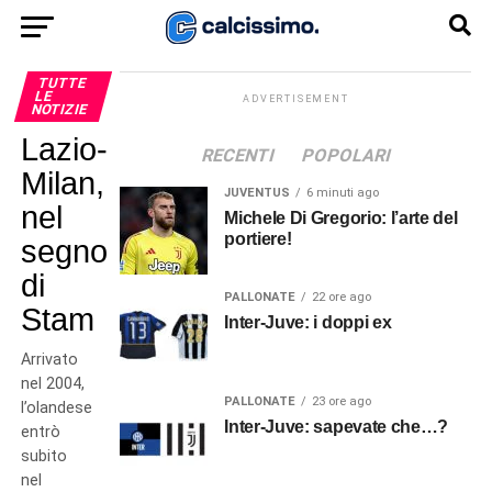
TUTTE
LE
ADVERTISEMENT
NOTIZIE
Lazio-
RECENTI
POPOLARI
Milan,
JUVENTUS
6 minuti ago
nel
Michele Di Gregorio: l’arte del
portiere!
segno
di
PALLONATE
22 ore ago
Stam
Inter-Juve: i doppi ex
Arrivato
nel 2004,
PALLONATE
23 ore ago
l’olandese
Inter-Juve: sapevate che…?
entrò
subito
nel