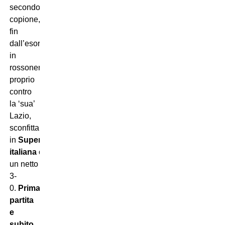
secondo
copione,
fin
dall’esordio
in
rossonero
proprio
contro
la ‘sua’
Lazio,
sconfitta
in
Supercoppa
italiana
con
un netto
3-
0.
Prima
partita
e
subito