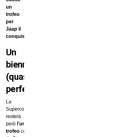
un
trofeo
per
Jaap il
conquistatore.
Un
biennio
(quasi)
perfetto
La
Supercoppa
resterà
però
l’unico
trofeo
conquistato