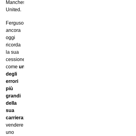
Manchester
United.
Ferguson
ancora
oggi
ricorda
la sua
cessione
come
uno
degli
errori
più
grandi
della
sua
carriera
:
vendere
uno