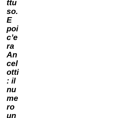
ttu
so.
E
poi
c’e
ra
An
cel
otti
: il
nu
me
ro
un