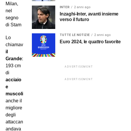
Milan,
INTER
2 anni ago
nel
Inzaghi-Inter, avanti insieme
segno
verso il futuro
di Stam
TUTTE LE NOTIZIE
2 anni ago
Lo
Euro 2024, le quattro favorite
chiamavano
Jaap
il
Grande
:
193 cm
ADVERTISEMENT
di
acciaio
ADVERTISEMENT
e
muscoli
dove
anche il
migliore
degli
attaccanti
andava