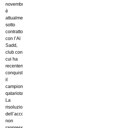
novembre,
è
attualmente
sotto
contratto
con l’Al
Sadd,
club con
cui ha
recentemente
conquistato
il
campionato
qatariota.
La
risoluzione
dell’accordo
non
rappresenterebbe