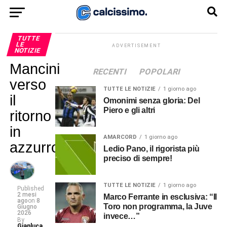
TUTTE
LE
ADVERTISEMENT
NOTIZIE
Mancini
RECENTI
POPOLARI
verso
TUTTE LE NOTIZIE
1 giorno ago
il
Omonimi senza gloria: Del
Piero e gli altri
ritorno
in
AMARCORD
1 giorno ago
azzurro
Ledio Pano, il rigorista più
preciso di sempre!
TUTTE LE NOTIZIE
1 giorno ago
Published
2 mesi
Marco Ferrante in esclusiva: “Il
ago
on
8
Toro non programma, la Juve
Giugno
2026
invece…”
By
Gianluca