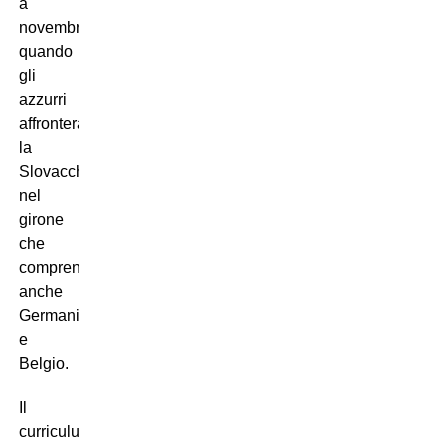
a
novembre,
quando
gli
azzurri
affronteranno
la
Slovacchia
nel
girone
che
comprende
anche
Germania
e
Belgio.
Il
curriculum