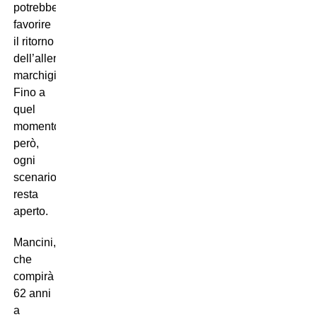
potrebbero
favorire
il ritorno
dell’allenatore
marchigiano.
Fino a
quel
momento,
però,
ogni
scenario
resta
aperto.
Mancini,
che
compirà
62 anni
a