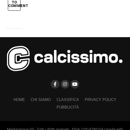
TO
COMMENT
HOME
CHI SIAMO
CLASSIFICA
PRIVACY POLICY
PUBBLICITÀ
Mediacinque Srl - Tutti i diritti riservati - P.IVA 12914790154 | made with