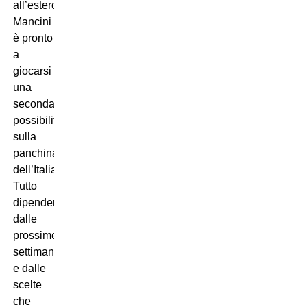
all’estero,
Mancini
è pronto
a
giocarsi
una
seconda
possibilità
sulla
panchina
dell’Italia.
Tutto
dipenderà
dalle
prossime
settimane
e dalle
scelte
che