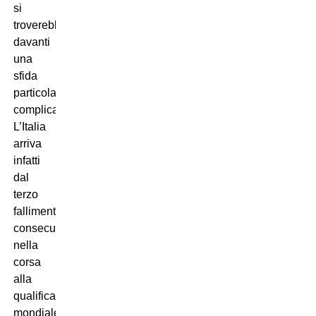
si
troverebbe
davanti
una
sfida
particolarmente
complicata.
L’Italia
arriva
infatti
dal
terzo
fallimento
consecutivo
nella
corsa
alla
qualificazione
mondiale