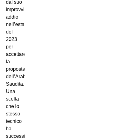
dal suo
improvviso
addio
nell’estate
del
2023
per
accettare
la
proposta
dell’Arabia
Saudita.
Una
scelta
che lo
stesso
tecnico
ha
successivamente