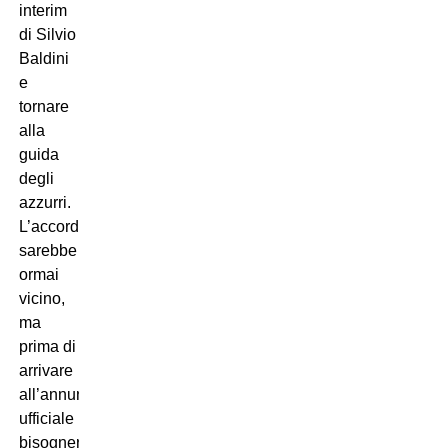
interim
di Silvio
Baldini
e
tornare
alla
guida
degli
azzurri.
L’accordo
sarebbe
ormai
vicino,
ma
prima di
arrivare
all’annuncio
ufficiale
bisognerà