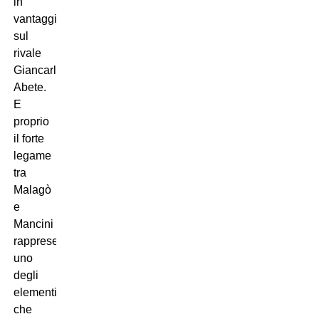
in
vantaggio
sul
rivale
Giancarlo
Abete.
E
proprio
il forte
legame
tra
Malagò
e
Mancini
rappresenta
uno
degli
elementi
che