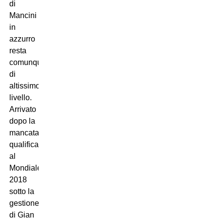
di
Mancini
in
azzurro
resta
comunque
di
altissimo
livello.
Arrivato
dopo la
mancata
qualificazione
al
Mondiale
2018
sotto la
gestione
di Gian