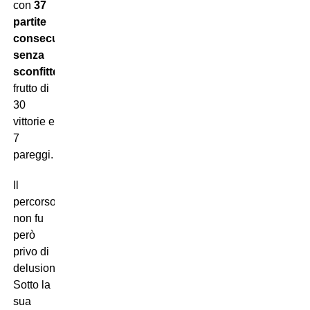
con
37
partite
consecutive
senza
sconfitte
,
frutto di
30
vittorie e
7
pareggi.
Il
percorso
non fu
però
privo di
delusioni.
Sotto la
sua