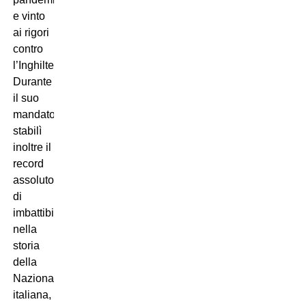
e vinto
ai rigori
contro
l’Inghilterra.
Durante
il suo
mandato
stabilì
inoltre il
record
assoluto
di
imbattibilità
nella
storia
della
Nazionale
italiana,