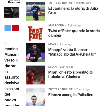
Drammis
TUTTE LE NOTIZIE
2 giorni ago
El Jardinero: la storia di Julio
Cruz
AMARCORD
2 giorni ago
Twist of Fate: quando la storia
cambia
Il
NEWS
2 anni ago
tecnico
Mbappé vuota il sacco:
“Minacciato dal Al-Khelaifi!”
Mancini
verso il
ritorno
MILAN
2 anni ago
in
Milan, chiesto il prestito di
Lukaku al Chelsea
azzurro:
decisiva
l’elezione
TUTTE LE NOTIZIE
2 anni ago
del
Firenze accoglie Palladino
nuovo
presidente