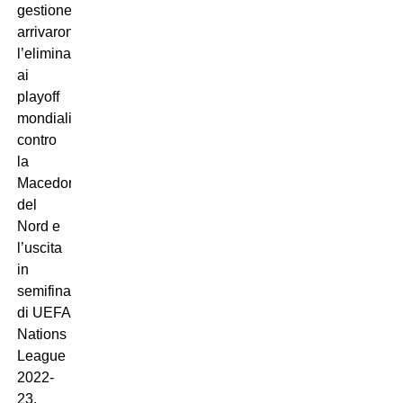
gestione
arrivarono
l’eliminazione
ai
playoff
mondiali
contro
la
Macedonia
del
Nord e
l’uscita
in
semifinale
di UEFA
Nations
League
2022-
23.