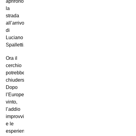
aprirono
la
strada
all’arrivo
di
Luciano
Spalletti.
Ora il
cerchio
potrebbe
chiudersi.
Dopo
l’Europeo
vinto,
l’addio
improvviso
e le
esperienze