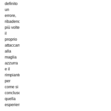
definito
un
errore,
ribadendo
più volte
il
proprio
attaccamento
alla
maglia
azzurra
e il
rimpianto
per
come si
concluse
quella
esperienza.