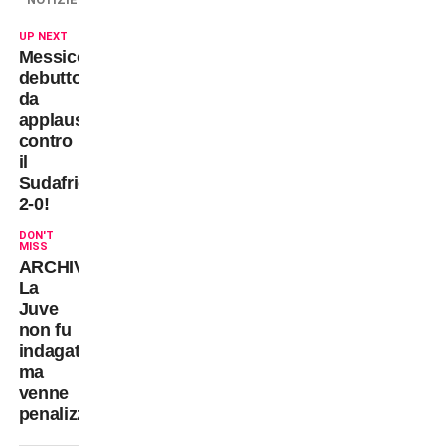
UP NEXT
Messico,
debutto
da
applausi
contro
il
Sudafrica:
2-0!
DON'T
MISS
ARCHIVIAZIONE!
La
Juve
non fu
indagata
ma
venne
penalizzata!