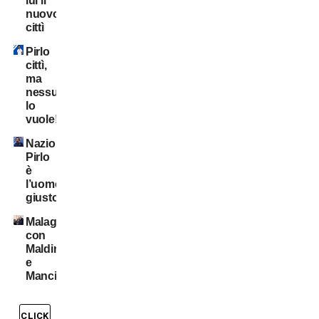
lui il
nuovo
cittì
Pirlo
cittì,
ma
nessuno
lo
vuole!
Nazionale:
Pirlo
è
l’uomo
giusto?
Malagò
con
Maldini
e
Mancini?
CLICK