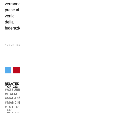
verranno
prese ai
vertici
della
federazione.
ADVERTISEMENT
RELATED
TOPICS:
AZZURRI
ITALIA
MALAGÒ
MANCINI
TUTTE-
LE-
NOTIZIE