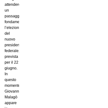
attendere
un
passaggio
fondamentale:
l’elezione
del
nuovo
presidente
federale,
prevista
per il 22
giugno.
In
questo
momento
Giovanni
Malagò
appare