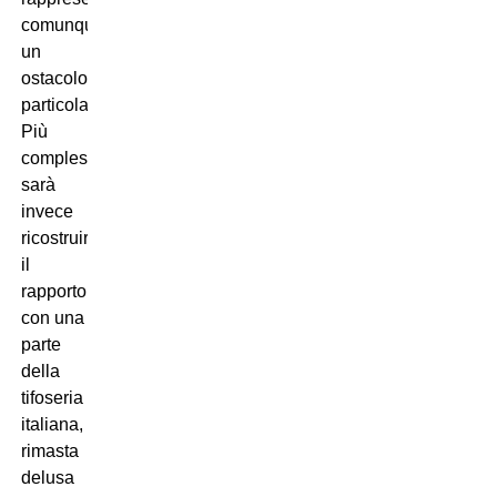
comunque
un
ostacolo
particolare.
Più
complesso
sarà
invece
ricostruire
il
rapporto
con una
parte
della
tifoseria
italiana,
rimasta
delusa