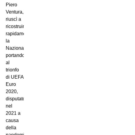
Piero
Ventura,
riuscì a
ricostruire
rapidamente
la
Nazionale
portandola
al
trionfo
di UEFA
Euro
2020,
disputato
nel
2021 a
causa
della
pandemia