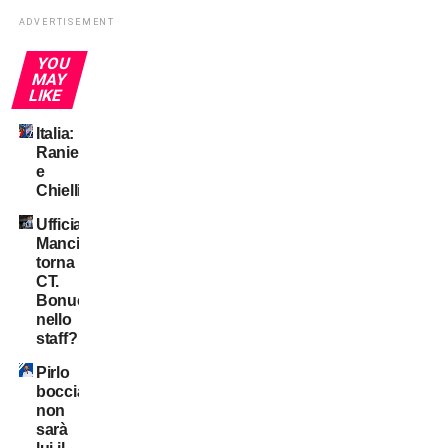
ADVERTISEMENT
YOU
MAY
LIKE
Italia:
Ranieri
e
Chiellini?
Ufficiale:
Mancini
torna
CT.
Bonucci
nello
staff?
Pirlo
bocciato:
non
sarà