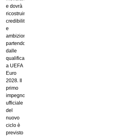
e dovrà
ricostruire
credibilità
e
ambizioni
partendo
dalle
qualificazioni
a UEFA
Euro
2028. Il
primo
impegno
ufficiale
del
nuovo
ciclo è
previsto