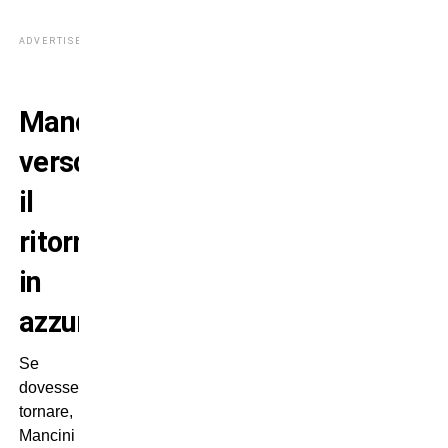
ADVERTISEMENT
Mancini
verso
il
ritorno
in
azzurro
Se
dovesse
tornare,
Mancini