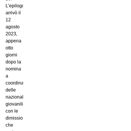
L’epilogo
arrivò il
12
agosto
2023,
appena
otto
giorni
dopo la
nomina
a
coordinatore
delle
nazionali
giovanili,
con le
dimissioni
che