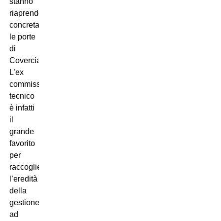
stanno
riaprendo
concretamente
le porte
di
Coverciano.
L’ex
commissario
tecnico
è infatti
il
grande
favorito
per
raccogliere
l’eredità
della
gestione
ad