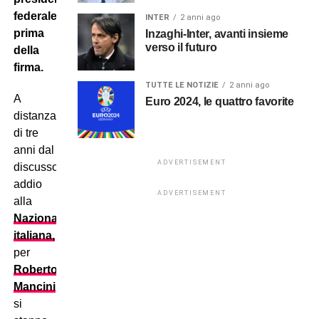
federale
INTER
2 anni ago
prima
Inzaghi-Inter, avanti insieme
verso il futuro
della
firma.
TUTTE LE NOTIZIE
2 anni ago
A
Euro 2024, le quattro favorite
distanza
di tre
anni dal
ADVERTISEMENT
discusso
addio
ADVERTISEMENT
alla
Nazionale
italiana,
per
Roberto
Mancini
si