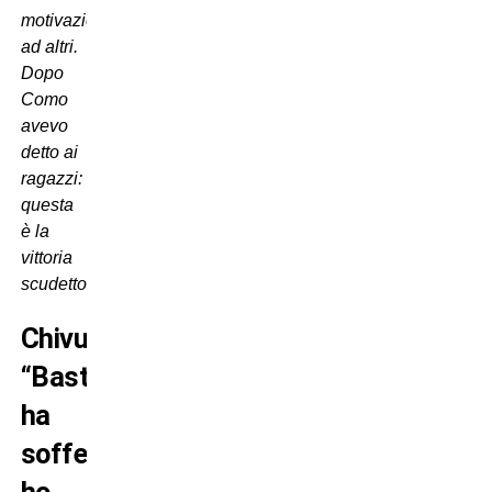
motivazioni
ad altri.
Dopo
Como
avevo
detto ai
ragazzi:
questa
è la
vittoria
scudetto”
.
Chivu:
“Bastoni
ha
sofferto,