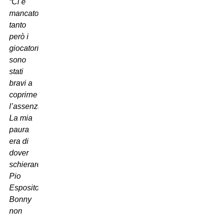
“Ci è
mancato
tanto
però i
giocatori
sono
stati
bravi a
coprirne
l’assenza.
La mia
paura
era di
dover
schierare
Pio
Esposito-
Bonny
non