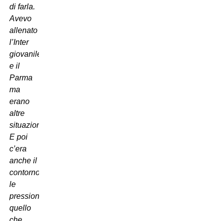
di farla.
Avevo
allenato
l’Inter
giovanile
e il
Parma
ma
erano
altre
situazioni.
E poi
c’era
anche il
contorno,
le
pressioni,
quello
che