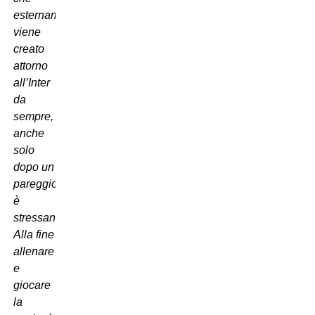
esternamente
viene
creato
attorno
all’Inter
da
sempre,
anche
solo
dopo un
pareggio,
è
stressante.
Alla fine
allenare
e
giocare
la