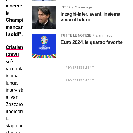
vincere
INTER
2 anni ago
la
Inzaghi-Inter, avanti insieme
verso il futuro
Champions
mancano
i soldi”.
TUTTE LE NOTIZIE
2 anni ago
Euro 2024, le quattro favorite
Cristian
Chivu
si è
ADVERTISEMENT
raccontato
in una
ADVERTISEMENT
lunga
intervista
a Ivan
Zazzaroni,
ripercorrendo
la
stagione
che ha