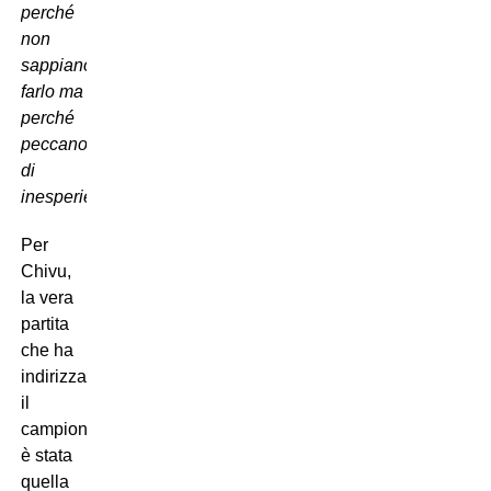
perché
non
sappiano
farlo ma
perché
peccano
di
inesperienza”
.
Per
Chivu,
la vera
partita
che ha
indirizzato
il
campionato
è stata
quella