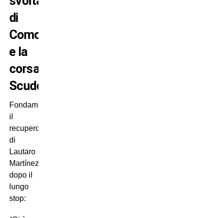
svolta
di
Como
e la
corsa
Scudetto
Fondamentale
il
recupero
di
Lautaro
Martínez
dopo il
lungo
stop: