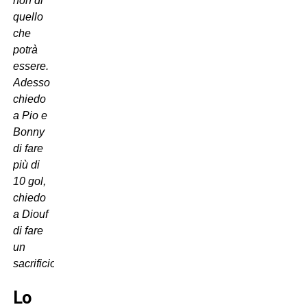
non di
quello
che
potrà
essere.
Adesso
chiedo
a Pio e
Bonny
di fare
più di
10 gol,
chiedo
a Diouf
di fare
un
sacrificio”
.
Lo