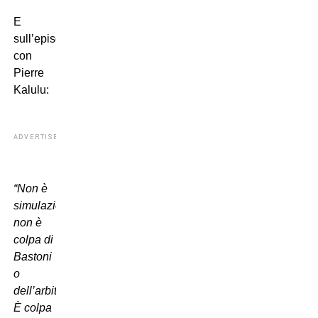
E
sull’episodio
con
Pierre
Kalulu:
ADVERTISEMENT
“Non è
simulazione,
non è
colpa di
Bastoni
o
dell’arbitro.
È colpa