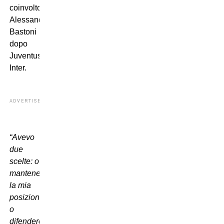
coinvolto
Alessandro
Bastoni
dopo
Juventus-
Inter.
ADVERTISEMENT
“Avevo
due
scelte: o
mantenere
la mia
posizione
o
difendere