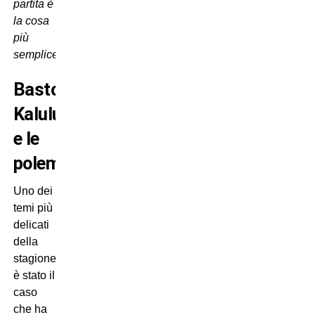
partita è
la cosa
più
semplice”
.
Bastoni-
Kalulu
e le
polemiche
Uno dei
temi più
delicati
della
stagione
è stato il
caso
che ha