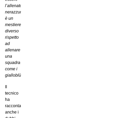
l’allenatore
nerazzurro:
è un
mestiere
diverso
rispetto
ad
allenare
una
squadra
come i
gialloblù”
.
Il
tecnico
ha
raccontato
anche i