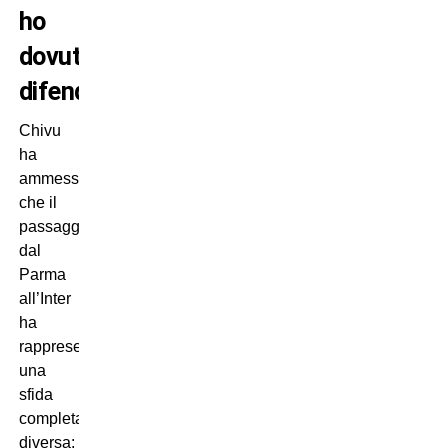
ho
dovuto
difenderlo.”
Chivu
ha
ammesso
che il
passaggio
dal
Parma
all’Inter
ha
rappresentato
una
sfida
completamente
diversa: