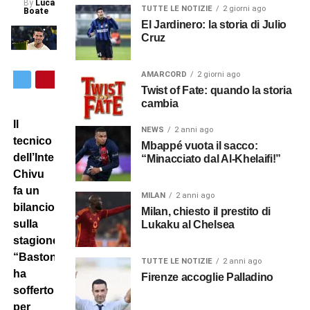
By
Luca
TUTTE LE NOTIZIE
2 giorni ago
Boate
El Jardinero: la storia di Julio
Cruz
AMARCORD
2 giorni ago
Twist of Fate: quando la storia
cambia
Il
NEWS
2 anni ago
tecnico
Mbappé vuota il sacco:
dell’Inter
“Minacciato dal Al-Khelaifi!”
Chivu
fa un
MILAN
2 anni ago
bilancio
Milan, chiesto il prestito di
sulla
Lukaku al Chelsea
stagione:
“Bastoni
TUTTE LE NOTIZIE
2 anni ago
ha
Firenze accoglie Palladino
sofferto,
per