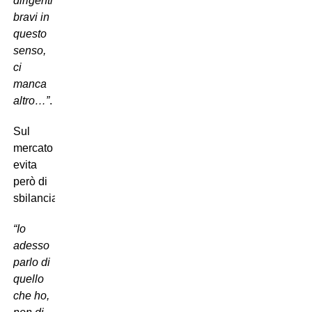
dirigenti
bravi in
questo
senso,
ci
manca
altro…”
.
Sul
mercato
evita
però di
sbilanciarsi:
“Io
adesso
parlo di
quello
che ho,