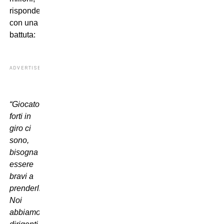
risponde
con una
battuta:
ADVERTISEMENT
“Giocatori
forti in
giro ci
sono,
bisogna
essere
bravi a
prenderli.
Noi
abbiamo