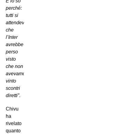
E io so
perché:
tutti si
attendevano
che
l’Inter
avrebbe
perso
visto
che non
avevamo
vinto
scontri
diretti”
.
Chivu
ha
rivelato
quanto