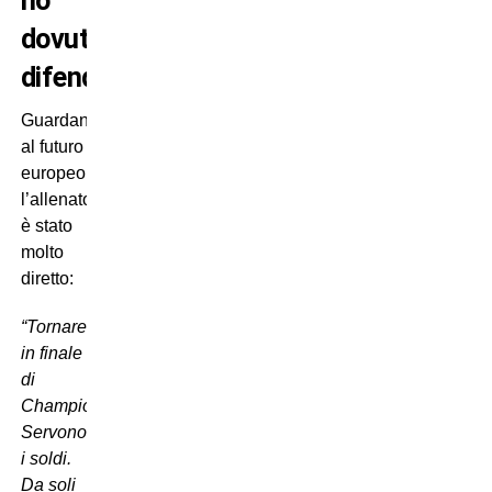
ho
dovuto
difenderlo.”
Guardando
al futuro
europeo,
l’allenatore
è stato
molto
diretto:
“Tornare
in finale
di
Champions?
Servono
i soldi.
Da soli