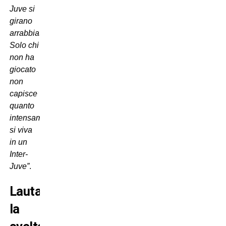
Juve si
girano
arrabbiati.
Solo chi
non ha
giocato
non
capisce
quanto
intensamente
si viva
in un
Inter-
Juve”
.
Lautaro,
la