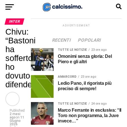
INTER
ADVERTISEMENT
Chivu:
“Bastoni
RECENTI
POPOLARI
ha
TUTTE LE NOTIZIE
23 ore ago
sofferto,
Omonimi senza gloria: Del
Piero e gli altri
ho
dovuto
AMARCORD
23 ore ago
difenderlo.”
Ledio Pano, il rigorista più
preciso di sempre!
TUTTE LE NOTIZIE
24 ore ago
Marco Ferrante in esclusiva: “Il
Published
2 mesi
Toro non programma, la Juve
ago
on
11
invece…”
Giugno
2026