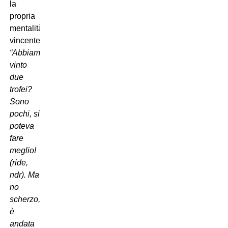
la
propria
mentalità
vincente:
“Abbiamo
vinto
due
trofei?
Sono
pochi, si
poteva
fare
meglio!
(ride,
ndr). Ma
no
scherzo,
è
andata