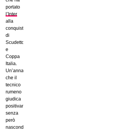
portato
l’Inter
alla
conquista
di
Scudetto
e
Coppa
Italia.
Un’annata
che il
tecnico
rumeno
giudica
positivamente,
senza
però
nascondere