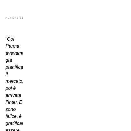
ADVERTISEMENT
“Col
Parma
avevamo
già
pianificato
il
mercato,
poi è
arrivata
l’Inter. E
sono
felice, è
gratificante
essere