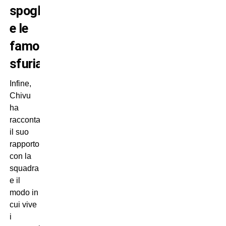
spogliatoio
e le
famose
sfuriate
Infine,
Chivu
ha
raccontato
il suo
rapporto
con la
squadra
e il
modo in
cui vive
i