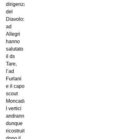
dirigenza
del
Diavolo: oltre
ad
Allegri
hanno
salutato
il ds
Tare,
l’ad
Furlani
e il capo
scout
Moncada.
I vertici
andranno
dunque
ricostruiti:
dopo il