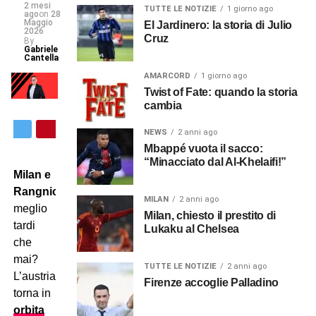
2 mesi
TUTTE LE NOTIZIE
1 giorno ago
ago
on
28
Maggio
El Jardinero: la storia di Julio
2026
Cruz
By
Gabriele
Cantella
AMARCORD
1 giorno ago
Twist of Fate: quando la storia
cambia
NEWS
2 anni ago
Mbappé vuota il sacco:
“Minacciato dal Al-Khelaifi!”
Milan e
Rangnick
:
MILAN
2 anni ago
meglio
Milan, chiesto il prestito di
tardi
Lukaku al Chelsea
che
mai?
TUTTE LE NOTIZIE
2 anni ago
L’austriaco
Firenze accoglie Palladino
torna in
orbita