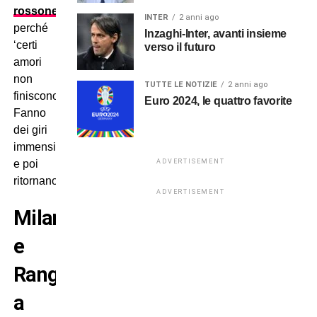
rossonera
,
INTER
2 anni ago
perché
Inzaghi-Inter, avanti insieme
‘certi
verso il futuro
amori
non
TUTTE LE NOTIZIE
2 anni ago
finiscono…
Euro 2024, le quattro favorite
Fanno
dei giri
immensi
ADVERTISEMENT
e poi
ritornano’!
ADVERTISEMENT
Milan
e
Rangnick:
a