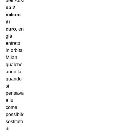
dell’Austria,
stipendio
da 2
milioni
di
euro,
era
già
entrato
in orbita
Milan
qualche
anno fa,
quando
si
pensava
a lui
come
possibile
sostituto
di