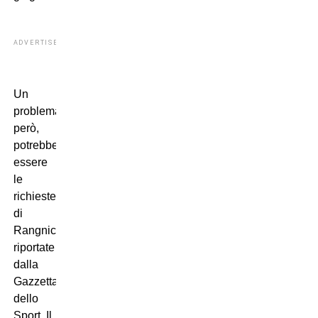
ADVERTISEMENT
Un
problema,
però,
potrebbero
essere
le
richieste
di
Rangnick,
riportate
dalla
Gazzetta
dello
Sport. Il