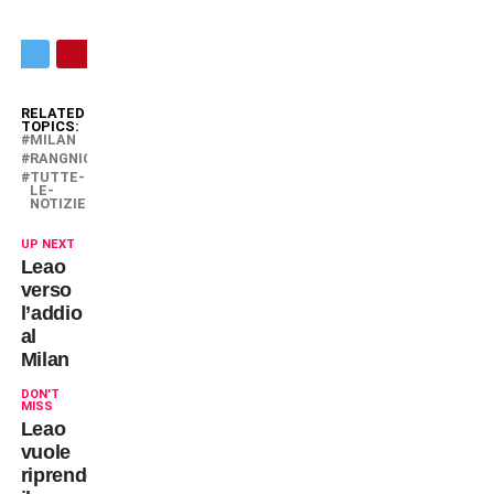
RELATED
TOPICS:
MILAN
RANGNICK
TUTTE-
LE-
NOTIZIE
UP NEXT
Leao
verso
l’addio
al
Milan
DON'T
MISS
Leao
vuole
riprendersi