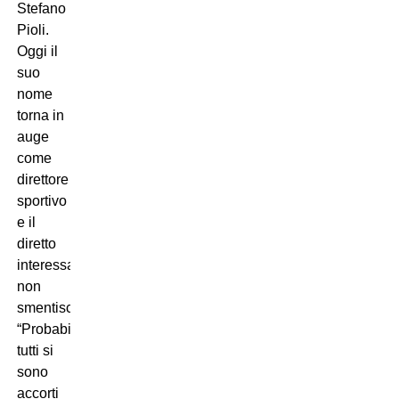
Stefano
Pioli.
Oggi il
suo
nome
torna in
auge
come
direttore
sportivo
e il
diretto
interessato
non
smentisce:
“Probabilmente
tutti si
sono
accorti