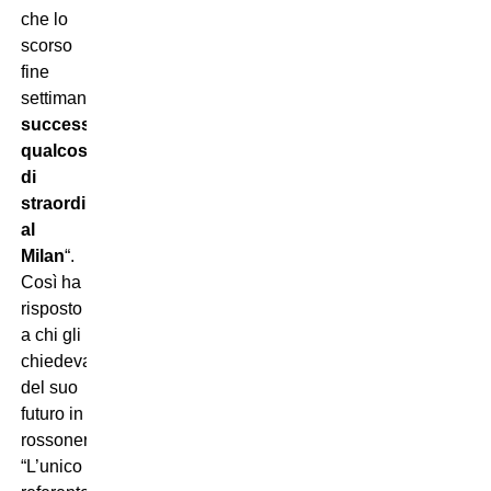
che lo
scorso
fine
settimana
è
successo
qualcosa
di
straordinario
al
Milan
“.
Così ha
risposto
a chi gli
chiedeva
del suo
futuro in
rossonero.
“L’unico