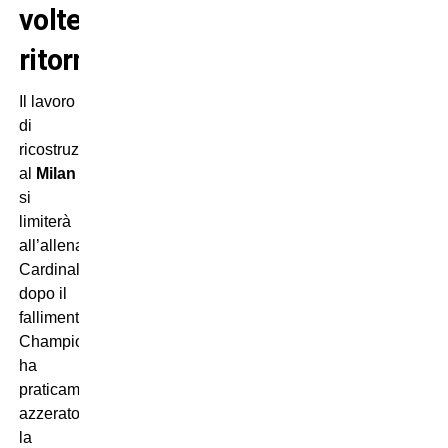
volte
ritornano
Il lavoro
di
ricostruzione
al
Milan
non
si
limiterà
all’allenatore.
Cardinale
dopo il
fallimento
Champions
ha
praticamente
azzerato
la