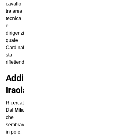
cavallo
tra area
tecnica
e
dirigenziale sul
quale
Cardinale
sta
riflettendo.
Addio
Iraola?
Ricercatissimo.
Dal
Milan
,
che
sembrava
in pole,