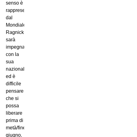
senso è
rappresentato
dal
Mondiale:
Ragnick
sarà
impegnato
con la
sua
nazionale
ed è
difficile
pensare
che si
possa
liberare
prima di
metà/fine
giugno.