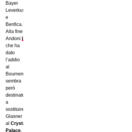
Bayer
Leverkusen
e
Benfica.
Alla fine
Andoni
Iraola
,
che ha
dato
l’addio
al
Bournemouth,
sembra
però
destinato
a
sostituire
Glasner
al
Crystal
Palace
.