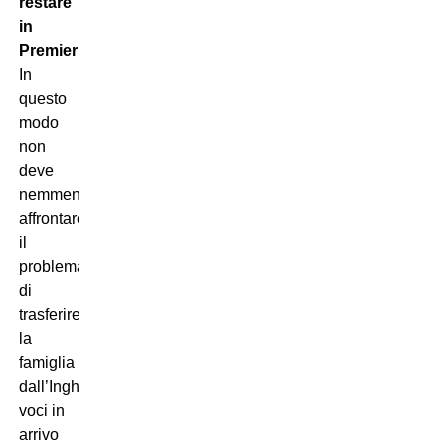
restare
in
Premier
.
In
questo
modo
non
deve
nemmeno
affrontare
il
problema
di
trasferire
la
famiglia
dall’Inghilterra. Secondo
voci in
arrivo