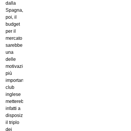
dalla
Spagna,
poi, il
budget
per il
mercato
sarebbe
una
delle
motivazioni
più
importanti: il
club
inglese
metterebbe
infatti a
disposizione
il triplo
dei