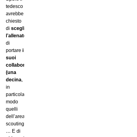
tedesco
avrebbe
chiesto
di
scegliere
l’allenatore
,
di
portare
i
suoi
collaboratori
(una
decina
,
in
particolar
modo
quelli
dell’area
scouting)
… E di