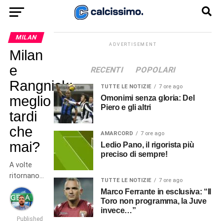
MILAN
ADVERTISEMENT
Milan
e
RECENTI
POPOLARI
Rangnick:
TUTTE LE NOTIZIE
7 ore ago
meglio
Omonimi senza gloria: Del
Piero e gli altri
tardi
che
AMARCORD
7 ore ago
mai?
Ledio Pano, il rigorista più
preciso di sempre!
A volte
ritornano…
TUTTE LE NOTIZIE
7 ore ago
Marco Ferrante in esclusiva: “Il
Toro non programma, la Juve
invece…”
Published