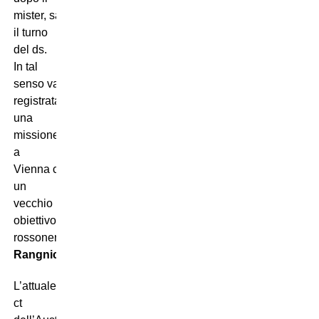
mister, sarà
il turno
del ds.
In tal
senso va
registrata
una
missione
a
Vienna con
un
vecchio
obiettivo
rossonero:
Ralf
Rangnick
.
L’attuale
ct