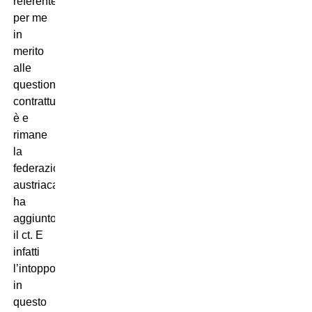
referente
per me
in
merito
alle
questioni
contrattuali
è e
rimane
la
federazione
austriaca”,
ha
aggiunto
il ct. E
infatti
l’intoppo
in
questo