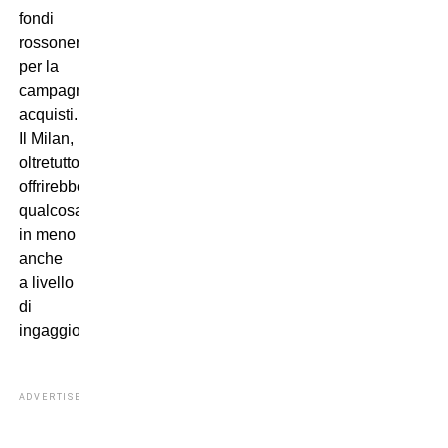
fondi
rossoneri
per la
campagna
acquisti.
Il Milan,
oltretutto,
offrirebbe
qualcosa
in meno
anche
a livello
di
ingaggio.
ADVERTISEMENT