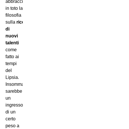
abbracciare
in toto la
filosofia
sulla
ricerca
di
nuovi
talenti
come
fatto ai
tempi
del
Lipsia.
Insomma,
sarebbe
un
ingresso
di un
certo
peso a