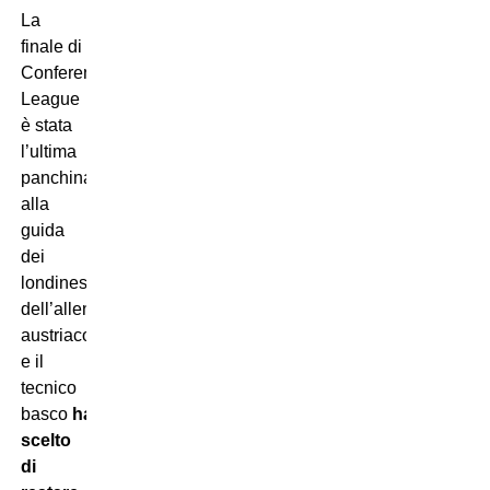
La
finale di
Conference
League
è stata
l’ultima
panchina
alla
guida
dei
londinesi
dell’allenatore
austriaco
e il
tecnico
basco
ha
scelto
di