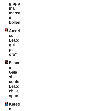
gruppo,
ma il
mercato
è
bollente
Amorim
su
Leao:”Resta
qui
per
ora”
Fener
e
Gala
si
contendono
Leao:
chi la
spunta?
Karetsas
e