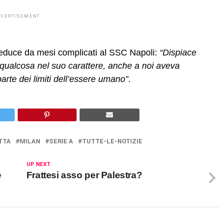
DVERTISEMENT
reduce da mesi complicati al SSC Napoli:
“Dispiace
 qualcosa nel suo carattere, anche a noi aveva
rte dei limiti dell’essere umano”
.
TTA
MILAN
SERIE A
TUTTE-LE-NOTIZIE
UP NEXT
é
Frattesi asso per Palestra?