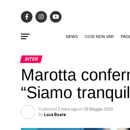
NEWS
COSÌ NON VAR
PAG
INTER
Marotta confer
“Siamo tranquill
Published
2 mesi ago
on
28 Maggio 2026
By
Luca Boate