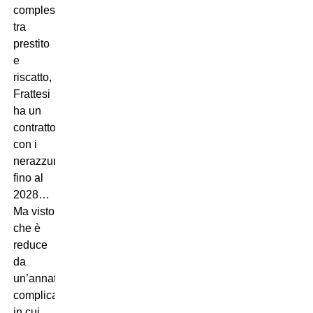
complessivi
tra
prestito
e
riscatto,
Frattesi
ha un
contratto
con i
nerazzurri
fino al
2028…
Ma visto
che è
reduce
da
un’annata
complicata
in cui