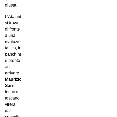
giusta.
L’Atalanta
si trova
di fronte
a una
rivoluzione
tattica, in
panchina
è pronto
ad
arrivare
Maurizio
Sarri
. Il
tecnico
toscano
virerà
dal
consolidato