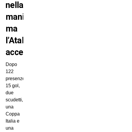
nella
manica,
ma
l’Atalanta
accetterà?
Dopo
122
presenze,
15 gol,
due
scudetti,
una
Coppa
Italia e
una