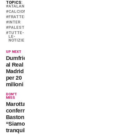
TOPICS:
ATALANTA
CALCIOMERCATO
FRATTESI
INTER
PALESTRA
TUTTE-
LE-
NOTIZIE
UP NEXT
Dumfries
al Real
Madrid
per 20
milioni
DON'T
MISS
Marotta
conferma
Bastoni:
“Siamo
tranquilli”