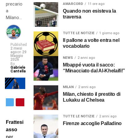
precario
AMARCORD
11 ore ago
a
Quando non esisteva la
traversa
Milano…
TUTTE LE NOTIZIE
1 giorno ago
Il pallone a volte entra nel
Published
vocabolario
2 mesi
ago
on
29
Maggio
NEWS
2 anni ago
2026
By
Mbappé vuota il sacco:
Gabriele
“Minacciato dal Al-Khelaifi!”
Cantella
MILAN
2 anni ago
Milan, chiesto il prestito di
Lukaku al Chelsea
TUTTE LE NOTIZIE
2 anni ago
Frattesi
Firenze accoglie Palladino
asso
per