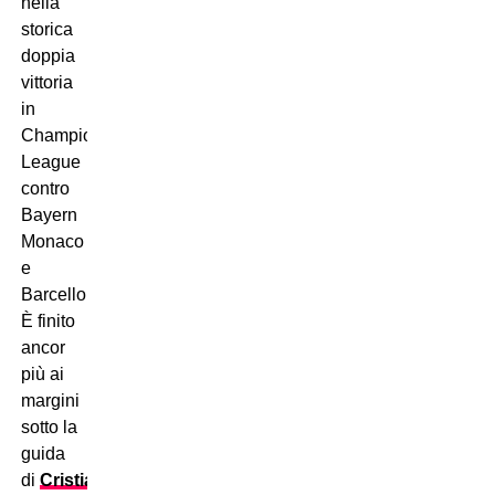
nella
storica
doppia
vittoria
in
Champions
League
contro
Bayern
Monaco
e
Barcellona…
È finito
ancor
più ai
margini
sotto la
guida
di
Cristian