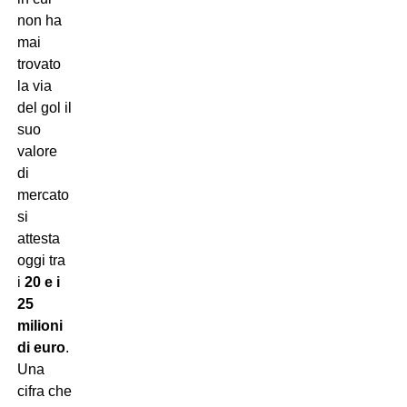
non ha
mai
trovato
la via
del gol il
suo
valore
di
mercato
si
attesta
oggi tra
i
20 e i
25
milioni
di euro
.
Una
cifra che