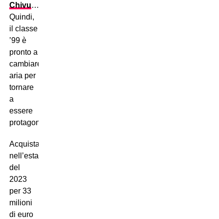
Chivu
…
Quindi,
il classe
’99 è
pronto a
cambiare
aria per
tornare
a
essere
protagonista.
Acquistato
nell’estate
del
2023
per 33
milioni
di euro