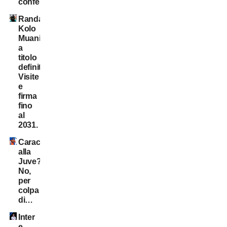
conferma?
Randal
Kolo
Muani:
a
titolo
definitivo!
Visite
e
firma
fino
al
2031.
Caracciolo
alla
Juve?
No,
per
colpa
di…
Inter
e