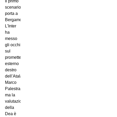
Il primo
scenario
porta a
Bergamo.
L’Inter
ha
messo
gli occhi
sul
promettente
esterno
destro
dell’Atalanta,
Marco
Palestra,
ma la
valutazione
della
Dea è