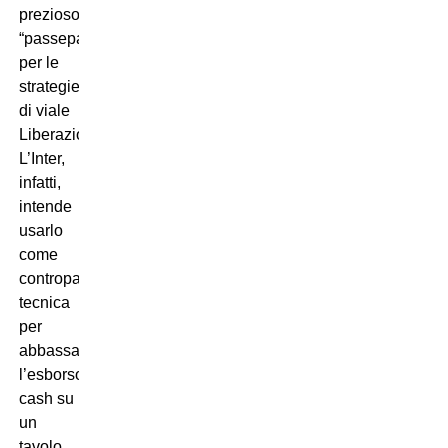
prezioso
“passepartout”
per le
strategie
di viale
Liberazione.
L’Inter,
infatti,
intende
usarlo
come
contropartita
tecnica
per
abbassare
l’esborso
cash su
un
tavolo