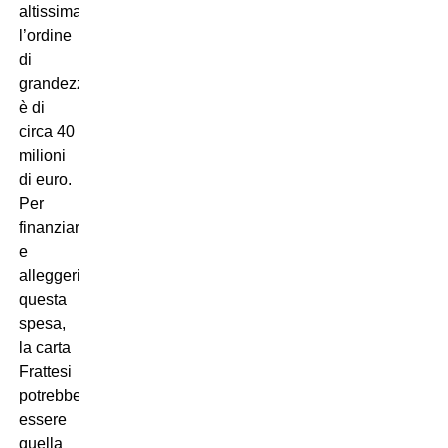
altissima:
l’ordine
di
grandezza
è di
circa 40
milioni
di euro.
Per
finanziare
e
alleggerire
questa
spesa,
la carta
Frattesi
potrebbe
essere
quella