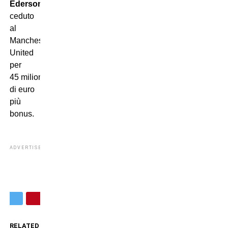
Ederson
,
ceduto
al
Manchester
United
per
45 milioni
di euro
più
bonus.
ADVERTISEMENT
RELATED