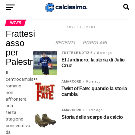
INTER
ADVERTISEMENT
Frattesi
asso
RECENTI
POPOLARI
per
TUTTE LE NOTIZIE
8 ore ago
Palestra?
El Jardinero: la storia di Julio
Cruz
Il
centrocampista
AMARCORD
9 ore ago
romano
Twist of Fate: quando la storia
non
cambia
affronterà
una
AMARCORD
10 ore ago
terza
Storia delle scarpe da calcio
stagione
consecutiva
da