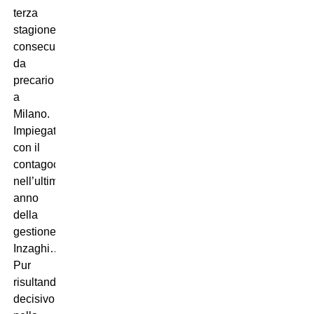
terza
stagione
consecutiva
da
precario
a
Milano.
Impiegato
con il
contagocce
nell’ultimo
anno
della
gestione
Inzaghi…
Pur
risultando
decisivo