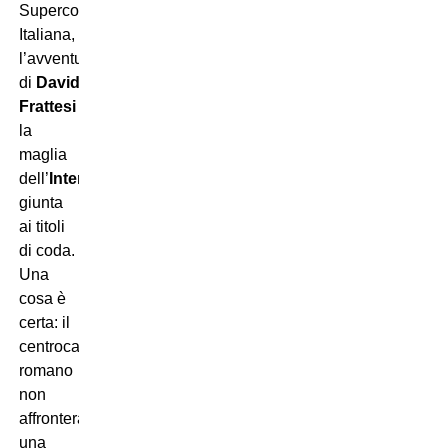
Supercoppa
Italiana,
l’avventura
di
Davide
Frattesi
con
la
maglia
dell’
Inter
è
giunta
ai titoli
di coda.
Una
cosa è
certa: il
centrocampista
romano
non
affronterà
una