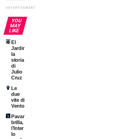
ADVERTISEMENT
YOU
MAY
LIKE
El
Jardinero:
la
storia
di
Julio
Cruz
Le
due
vite di
Ventola
Pavard
brilla,
l’Inter
lo