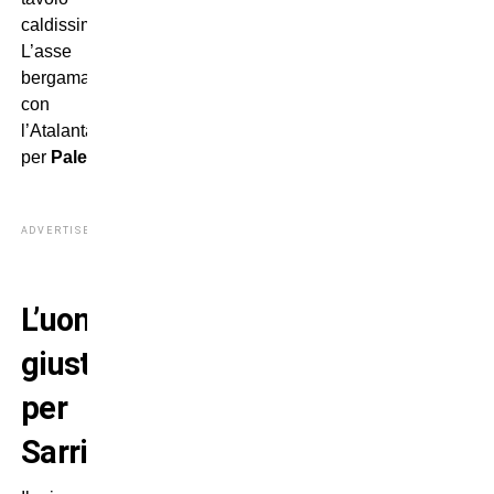
caldissimo…
L’asse
bergamasco
con
l’Atalanta
per
Palestra
.
ADVERTISEMENT
L’uomo
giusto
per
Sarri?