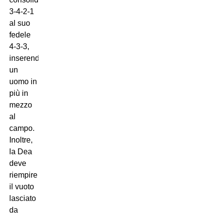
3-4-2-1
al suo
fedele
4-3-3,
inserendo
un
uomo in
più in
mezzo
al
campo.
Inoltre,
la Dea
deve
riempire
il vuoto
lasciato
da