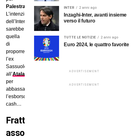
Palestra
?
INTER
2 anni ago
L’intenzione
Inzaghi-Inter, avanti insieme
verso il futuro
dell’Inter
sarebbe
quella
TUTTE LE NOTIZIE
2 anni ago
di
Euro 2024, le quattro favorite
proporre
l’ex
Sassuolo
ADVERTISEMENT
all’
Atalanta
per
ADVERTISEMENT
abbassare
l’esborso
cash…
Frattesi
asso