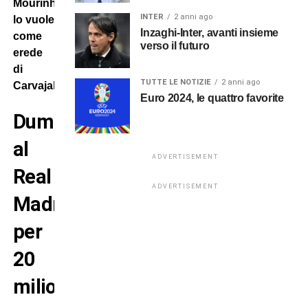
Mourinho
INTER
2 anni ago
lo vuole
Inzaghi-Inter, avanti insieme
come
verso il futuro
erede
di
TUTTE LE NOTIZIE
2 anni ago
Carvajal.
Euro 2024, le quattro favorite
Dumfries
al
ADVERTISEMENT
Real
ADVERTISEMENT
Madrid
per
20
milioni