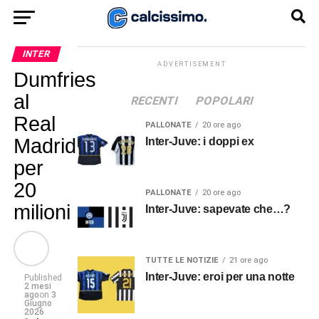
INTER
ADVERTISEMENT
Dumfries
al
RECENTI
POPOLARI
Real
PALLONATE
20 ore ago
Madrid
Inter-Juve: i doppi ex
per
20
PALLONATE
20 ore ago
milioni
Inter-Juve: sapevate che…?
TUTTE LE NOTIZIE
21 ore ago
Inter-Juve: eroi per una notte
Published
2 mesi
ago
on
3
Giugno
2026