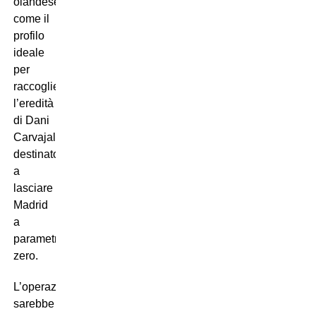
olandese
come il
profilo
ideale
per
raccogliere
l’eredità
di Dani
Carvajal,
destinato
a
lasciare
Madrid
a
parametro
zero.
L’operazione
sarebbe