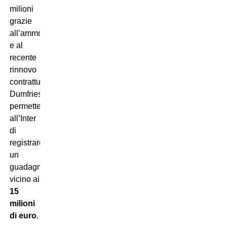
milioni
grazie
all’ammortamento
e al
recente
rinnovo
contrattuale,
Dumfries
permetterebbe
all’Inter
di
registrare
un
guadagno
vicino ai
15
milioni
di euro
.