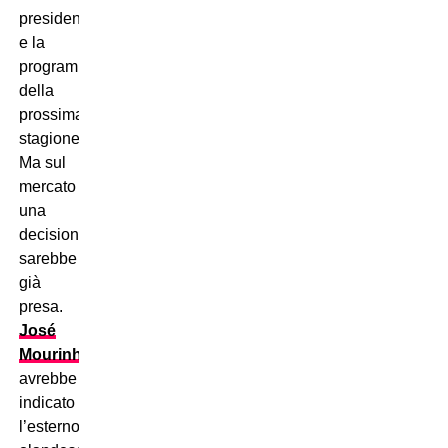
presidenziali
e la
programmazione
della
prossima
stagione.
Ma sul
mercato
una
decisione
sarebbe
già
presa.
José
Mourinho
avrebbe
indicato
l’esterno