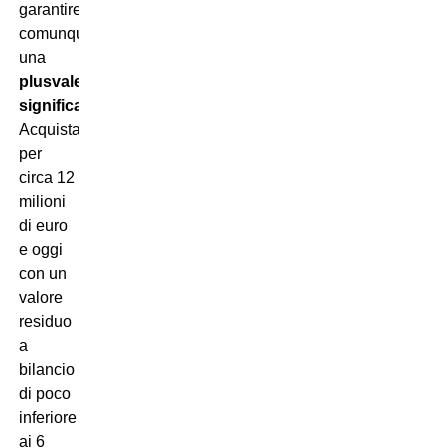
garantirebbe
comunque
una
plusvalenza
significativa
.
Acquistato
per
circa 12
milioni
di euro
e oggi
con un
valore
residuo
a
bilancio
di poco
inferiore
ai 6