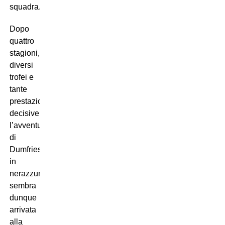
squadra.
Dopo
quattro
stagioni,
diversi
trofei e
tante
prestazioni
decisive,
l’avventura
di
Dumfries
in
nerazzurro
sembra
dunque
arrivata
alla