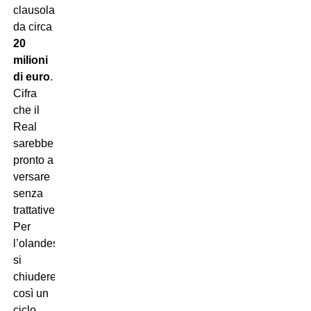
clausola
da circa
20
milioni
di euro
.
Cifra
che il
Real
sarebbe
pronto a
versare
senza
trattative.
Per
l’olandese
si
chiuderebbe
così un
ciclo