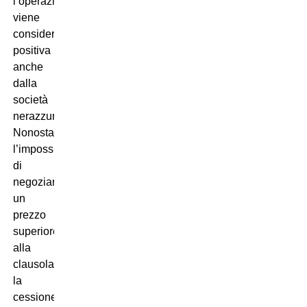
l’operazione
viene
considerata
positiva
anche
dalla
società
nerazzurra.
Nonostante
l’impossibilità
di
negoziare
un
prezzo
superiore
alla
clausola,
la
cessione