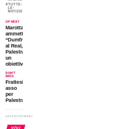
TUTTE-
LE-
NOTIZIE
UP NEXT
Marotta
ammette:
“Dumfries
al Real,
Palestra
un
obiettivo”
DON'T
MISS
Frattesi
asso
per
Palestra?
ADVERTISEMENT
YOU