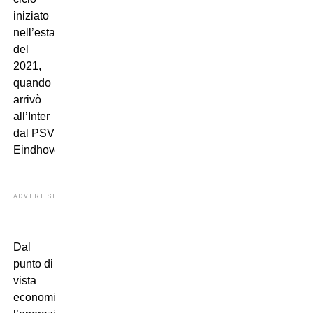
iniziato
nell’estate
del
2021,
quando
arrivò
all’Inter
dal PSV
Eindhoven.
ADVERTISEMENT
Dal
punto di
vista
economico,