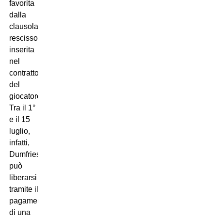
favorita
dalla
clausola
rescissoria
inserita
nel
contratto
del
giocatore.
Tra il 1°
e il 15
luglio,
infatti,
Dumfries
può
liberarsi
tramite il
pagamento
di una