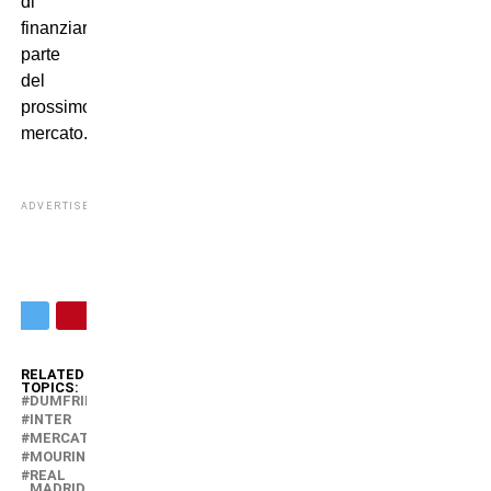
di
finanziare
parte
del
prossimo
mercato.
ADVERTISEMENT
RELATED
TOPICS:
DUMFRIES
INTER
MERCATO
MOURINHO
REAL
MADRID