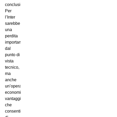
conclusione.
Per
l’Inter
sarebbe
una
perdita
importante
dal
punto di
vista
tecnico,
ma
anche
un’operazione
economicamente
vantaggiosa
che
consentirebbe