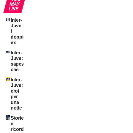
MAY
LIKE
Inter-
Juve:
i
doppi
ex
Inter-
Juve:
sapevate
che…?
Inter-
Juve:
eroi
per
una
notte
Storie
e
ricordi