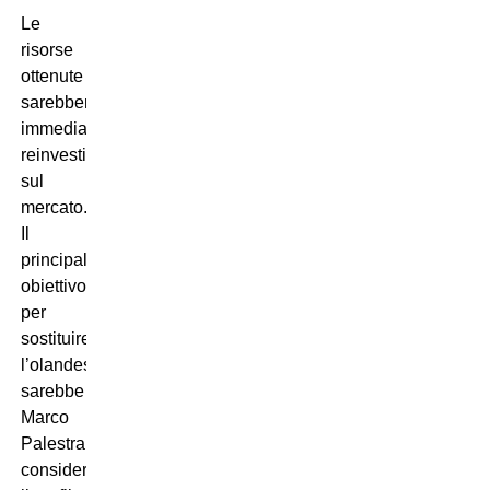
Le
risorse
ottenute
sarebbero
immediatamente
reinvestite
sul
mercato.
Il
principale
obiettivo
per
sostituire
l’olandese
sarebbe
Marco
Palestra,
considerato