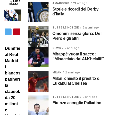
By
Luca
AMARCORD
21 ore ago
Boate
Storie e ricordi del Derby
d’Italia
TUTTE LE NOTIZIE
2 giorni ago
Omonimi senza gloria: Del
Piero e gli altri
Dumfries
NEWS
2 anni ago
Mbappé vuota il sacco:
al Real
“Minacciato dal Al-Khelaifi!”
Madrid:
i
MILAN
2 anni ago
blancos
Milan, chiesto il prestito di
pagheranno
Lukaku al Chelsea
la
clausola
TUTTE LE NOTIZIE
2 anni ago
da 20
Firenze accoglie Palladino
milioni
e