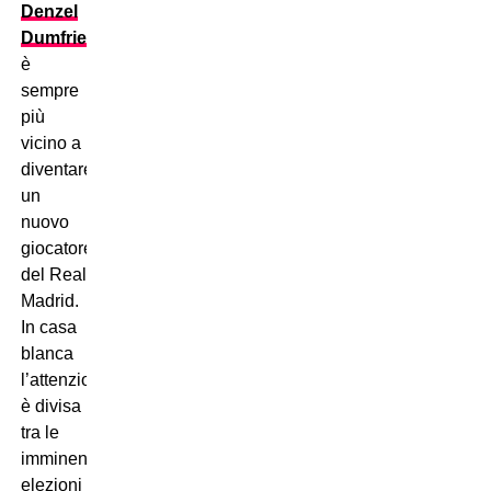
Denzel
Dumfries
è
sempre
più
vicino a
diventare
un
nuovo
giocatore
del Real
Madrid.
In casa
blanca
l’attenzione
è divisa
tra le
imminenti
elezioni