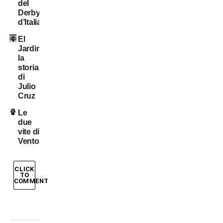
del
Derby
d’Italia
El
Jardinero:
la
storia
di
Julio
Cruz
Le
due
vite di
Ventola
CLICK
TO
COMMENT