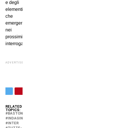
e degli
elementi
che
emergeranno
nei
prossimi
interrogatori.
ADVERTISEMENT
RELATED
TOPICS:
BASTONI
INDAGINE
INTER
TUTTE-