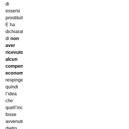
di
essersi
prostituita.
E ha
dichiarato
di
non
aver
ricevuto
alcun
compenso
economico
,
respingendo
quindi
l’idea
che
quell’incontro
fosse
avvenuto
dietro