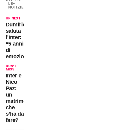
LE-
NOTIZIE
UP NEXT
Dumfries
saluta
l’Inter:
“5 anni
di
emozioni”
DON'T
MISS
Inter e
Nico
Paz:
un
matrimonio
che
s’ha da
fare?