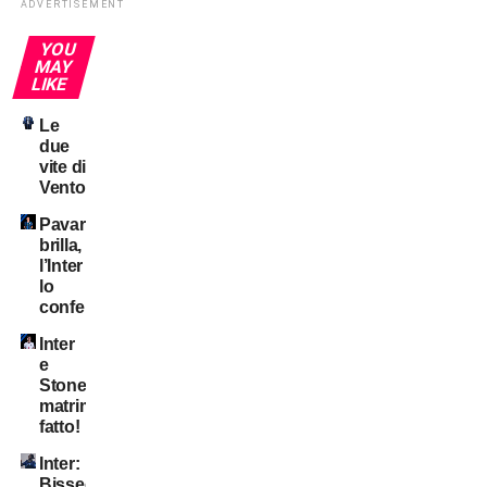
ADVERTISEMENT
YOU
MAY
LIKE
Le
due
vite di
Ventola
Pavard
brilla,
l’Inter
lo
conferma?
Inter
e
Stones:
matrimonio
fatto!
Inter:
Bisseck