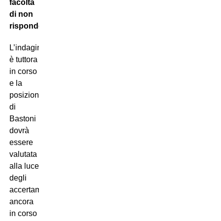
facoltà
di non
rispondere
.
L’indagine
è tuttora
in corso
e la
posizione
di
Bastoni
dovrà
essere
valutata
alla luce
degli
accertamenti
ancora
in corso