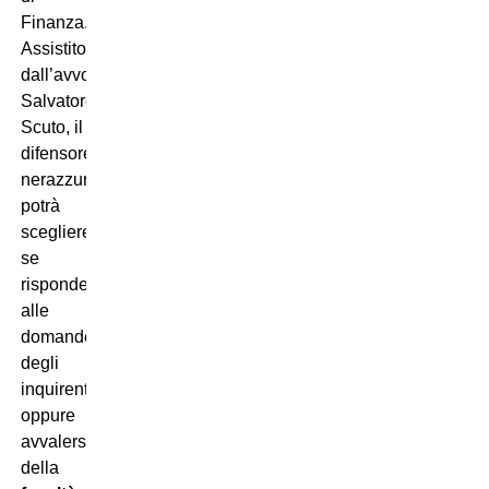
Finanza.
Assistito
dall’avvocato
Salvatore
Scuto, il
difensore
nerazzurro
potrà
scegliere
se
rispondere
alle
domande
degli
inquirenti
oppure
avvalersi
della