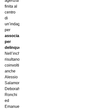
agenzia
finita al
centro
di
un’indagine
per
associazione
per
delinquere
.
Nell’inchiesta
risultano
coinvolti
anche
Alessio
Salamone,
Deborah
Ronchi
ed
Emanuele