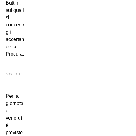
Buttini,
sui quali
si
concentrano
gli
accertamenti
della
Procura.
ADVERTISEMENT
Per la
giornata
di
venerdì
è
previsto