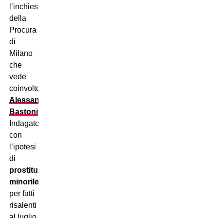
l’inchiesta
della
Procura
di
Milano
che
vede
coinvolto
Alessandro
Bastoni
.
Indagato
con
l’ipotesi
di
prostituzione
minorile
per fatti
risalenti
al luglio