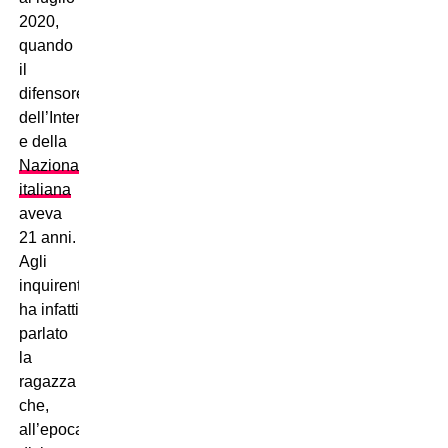
2020,
quando
il
difensore
dell’Inter
e della
Nazionale
italiana
aveva
21 anni.
Agli
inquirenti
ha infatti
parlato
la
ragazza
che,
all’epoca