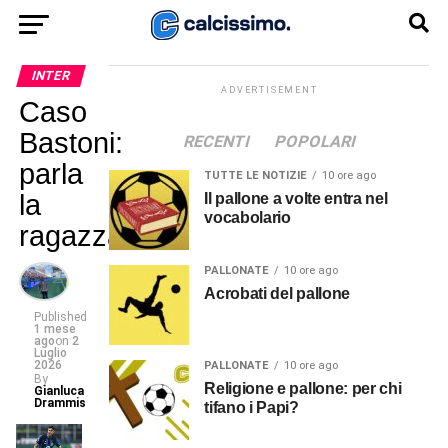
INTER
ADVERTISEMENT
Caso
Bastoni:
RECENTI
POPOLARI
parla
TUTTE LE NOTIZIE
10 ore ago
la
Il pallone a volte entra nel
vocabolario
ragazza
PALLONATE
10 ore ago
Acrobati del pallone
Published
1 mese
ago
on
2
Luglio
2026
PALLONATE
10 ore ago
By
Religione e pallone: per chi
Gianluca
Drammis
tifano i Papi?