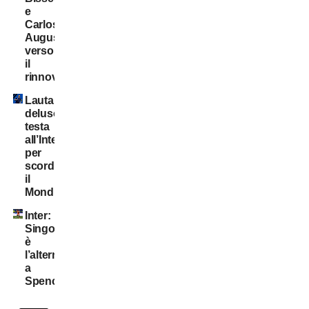
e
Carlos
Augusto
verso
il
rinnovo
Lautaro
deluso:
testa
all’Inter
per
scordare
il
Mondiale
Inter:
Singo
è
l’alternativa
a
Spence