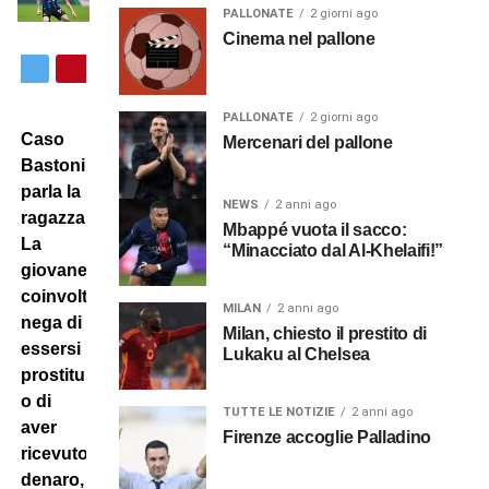
PALLONATE
2 giorni ago
Cinema nel pallone
PALLONATE
2 giorni ago
Caso
Mercenari del pallone
Bastoni:
parla la
NEWS
2 anni ago
ragazza.
Mbappé vuota il sacco:
La
“Minacciato dal Al-Khelaifi!”
giovane
coinvolta
MILAN
2 anni ago
nega di
Milan, chiesto il prestito di
essersi
Lukaku al Chelsea
prostituita
o di
TUTTE LE NOTIZIE
2 anni ago
aver
Firenze accoglie Palladino
ricevuto
denaro,