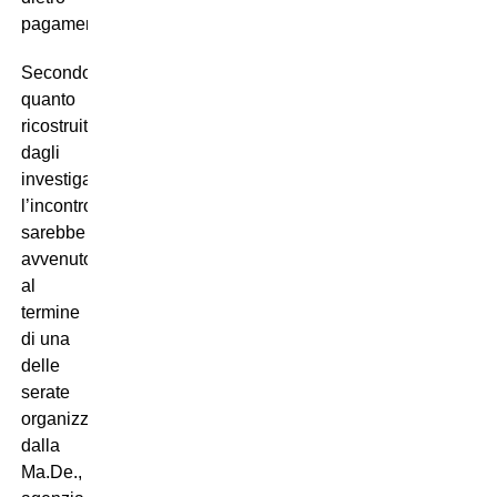
pagamento.
Secondo
quanto
ricostruito
dagli
investigatori,
l’incontro
sarebbe
avvenuto
al
termine
di una
delle
serate
organizzate
dalla
Ma.De.,