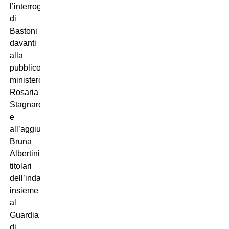
l’interrogatorio
di
Bastoni
davanti
alla
pubblico
ministero
Rosaria
Stagnaro
e
all’aggiunta
Bruna
Albertini,
titolari
dell’indagine
insieme
al
Guardia
di