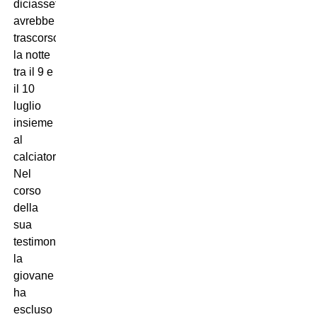
diciassettenne,
avrebbe
trascorso
la notte
tra il 9 e
il 10
luglio
insieme
al
calciatore.
Nel
corso
della
sua
testimonianza,
la
giovane
ha
escluso