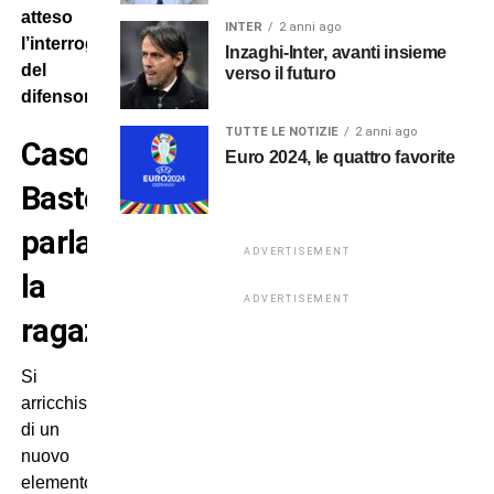
atteso
INTER
2 anni ago
l’interrogatorio
Inzaghi-Inter, avanti insieme
del
verso il futuro
difensore.
TUTTE LE NOTIZIE
2 anni ago
Caso
Euro 2024, le quattro favorite
Bastoni:
parla
ADVERTISEMENT
la
ADVERTISEMENT
ragazza
Si
arricchisce
di un
nuovo
elemento