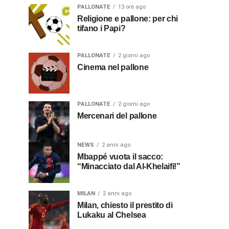
PALLONATE
13 ore ago
Religione e pallone: per chi
tifano i Papi?
PALLONATE
2 giorni ago
Cinema nel pallone
PALLONATE
2 giorni ago
Mercenari del pallone
NEWS
2 anni ago
Mbappé vuota il sacco:
“Minacciato dal Al-Khelaifi!”
MILAN
2 anni ago
Milan, chiesto il prestito di
Lukaku al Chelsea