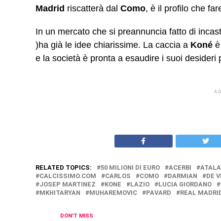
Madrid
riscatterà dal
Como
, è il profilo che f
In un mercato che si preannuncia fatto di incastri 
)ha già le idee chiarissime. La caccia a
Koné
è
e la società è pronta a esaudire i suoi desideri p
A
RELATED TOPICS:
50 MILIONI DI EURO
ACERBI
ATAL
CALCISSIMO.COM
CARLOS
COMO
DARMIAN
DE V
JOSEP MARTINEZ
KONE
LAZIO
LUCIA GIORDANO
MKHITARYAN
MUHAREMOVIC
PAVARD
REAL MADRI
DON'T MISS