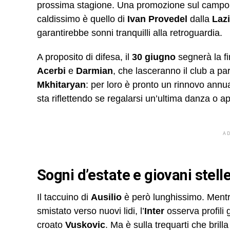
prossima stagione. Una promozione sul campo c
caldissimo è quello di
Ivan Provedel
dalla
Laz
garantirebbe sonni tranquilli alla retroguardia.
A proposito di difesa, il
30 giugno
segnerà la fi
Acerbi
e
Darmian
, che lasceranno il club a p
Mkhitaryan
: per loro è pronto un rinnovo annu
sta riflettendo se regalarsi un’ultima danza o ap
A
Sogni d’estate e giovani stell
Il taccuino di
Ausilio
è però lunghissimo. Ment
smistato verso nuovi lidi, l’
Inter
osserva profili
croato
Vuskovic
. Ma è sulla trequarti che brilla