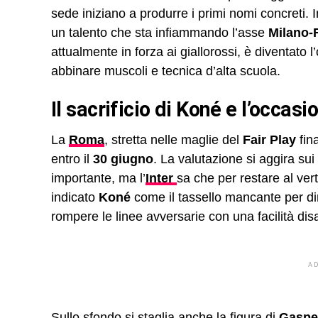
sede iniziano a produrre i primi nomi concreti. I
un talento che sta infiammando l’asse
Milano
attualmente in forza ai giallorossi, è diventat
abbinare muscoli e tecnica d’alta scuola.
Il sacrificio di Koné e l’occas
La
Roma
, stretta nelle maglie del
Fair Play
fina
entro il
30 giugno
. La valutazione si aggira sui
importante, ma l’
Inter
sa che per restare al ver
indicato
Koné
come il tassello mancante per di
rompere le linee avversarie con una facilità di
A
Sullo sfondo si staglia anche la figura di
Gaspe