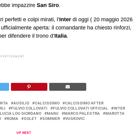
arebbe impazzire
San Siro
.
perfetti e colpi mirati, l’
Inter
di oggi ( 20 maggio 2026
 ufficialmente aperta: il comandante ha chiesto rinforzi,
er difendere il trono d’
Italia
.
DVERTISEMENT
ANTA
AUSILIO
CALCISSIMO
CALCISSIMO AFTER
RIJ
FULVIO COLLOVATI
FULVIO COLLOVATI OFFICIAL
INTER
LUCIA LOU GIORDANO
MANU
MARCO PALESTRA
MAROTTA
D
ROMA
SOLET
SOMMER
VUSKOVIC
UP NEXT