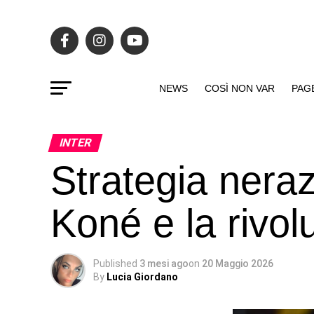
NEWS
COSÌ NON VAR
PAG
INTER
Strategia neraz
Koné e la rivol
Published
3 mesi ago
on
20 Maggio 2026
By
Lucia Giordano