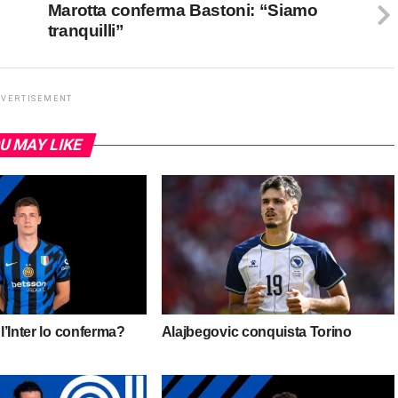
Marotta conferma Bastoni: “Siamo
tranquilli”
DVERTISEMENT
U MAY LIKE
 l’Inter lo conferma?
Alajbegovic conquista Torino