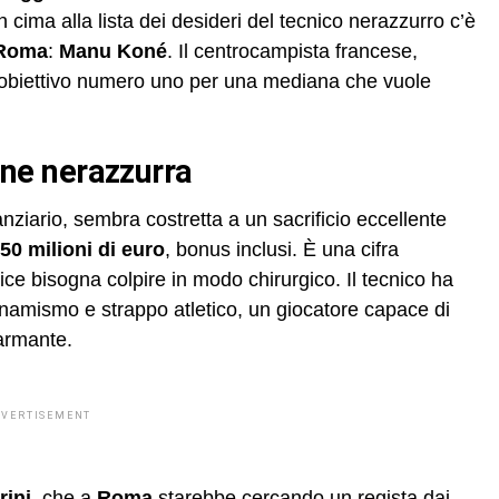
n cima alla lista dei desideri del tecnico nerazzurro c’è
-Roma
:
Manu Koné
. Il centrocampista francese,
o l’obiettivo numero uno per una mediana che vuole
ione nerazzurra
nziario, sembra costretta a un sacrificio eccellente
50 milioni di euro
, bonus inclusi. È una cifra
tice bisogna colpire in modo chirurgico. Il tecnico ha
namismo e strappo atletico, un giocatore capace di
sarmante.
DVERTISEMENT
rini
, che a
Roma
starebbe cercando un regista dai