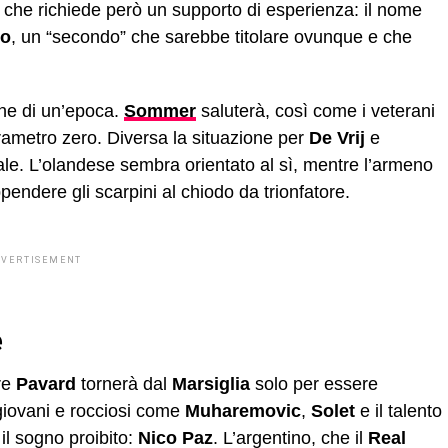
he richiede però un supporto di esperienza: il nome
io
, un “secondo” che sarebbe titolare ovunque e che
ne di un’epoca.
Sommer
saluterà, così come i veterani
arametro zero. Diversa la situazione per
De Vrij
e
ale. L’olandese sembra orientato al sì, mentre l’armeno
pendere gli scarpini al chiodo da trionfatore.
DVERTISEMENT
e
re
Pavard
tornerà dal
Marsiglia
solo per essere
 giovani e rocciosi come
Muharemovic
,
Solet
e il talento
 il sogno proibito:
Nico Paz
. L’argentino, che il
Real