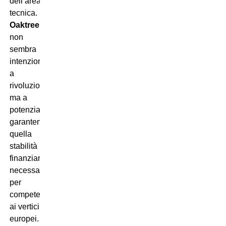
dell’area
tecnica.
Oaktree
non
sembra
intenzionata
a
rivoluzionare,
ma a
potenziare,
garantendo
quella
stabilità
finanziaria
necessaria
per
competere
ai vertici
europei.