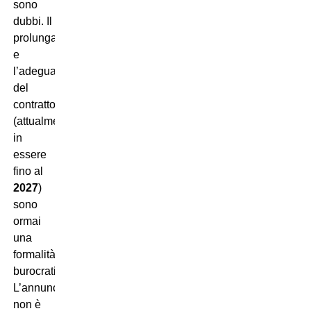
sono
dubbi. Il
prolungamento
e
l’adeguamento
del
contratto
(attualmente
in
essere
fino al
2027
)
sono
ormai
una
formalità
burocratica.
L’annuncio
non è