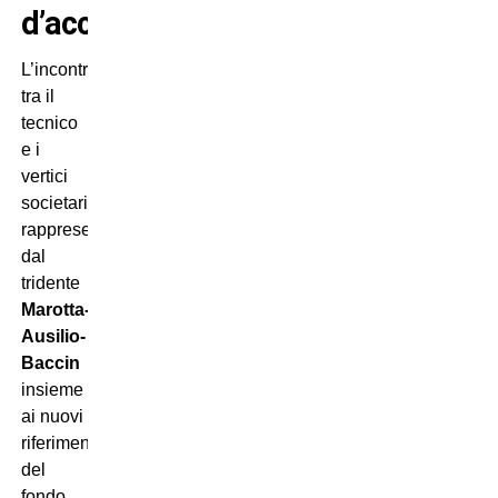
d’acciaio
L’incontro
tra il
tecnico
e i
vertici
societari,
rappresentati
dal
tridente
Marotta-
Ausilio-
Baccin
insieme
ai nuovi
riferimenti
del
fondo