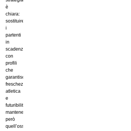
è
chiara:
sostituire
i
partenti
in
scadenza
con
profili
che
garantiscano
freschezza
atletica
e
futuribilità,
mantenendo
però
quell’ossatura