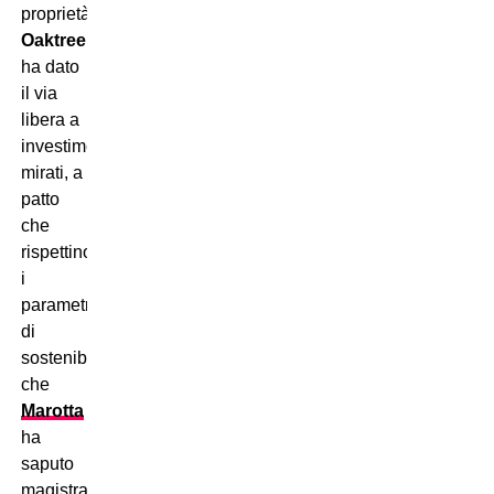
proprietà
Oaktree
ha dato
il via
libera a
investimenti
mirati, a
patto
che
rispettino
i
parametri
di
sostenibilità
che
Marotta
ha
saputo
magistralmente