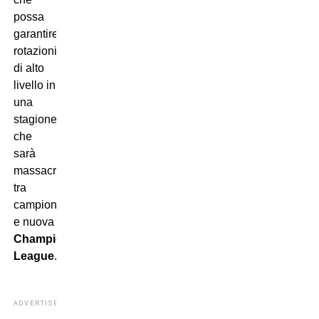
possa
garantire
rotazioni
di alto
livello in
una
stagione
che
sarà
massacrante
tra
campionato
e nuova
Champions
League
.
ADVERTISEMENT