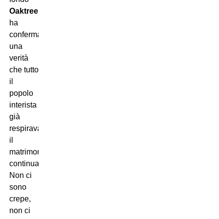
Oaktree
,
ha
confermato
una
verità
che tutto
il
popolo
interista
già
respirava:
il
matrimonio
continua.
Non ci
sono
crepe,
non ci