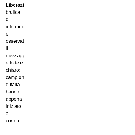
Liberazione
brulica
di
intermediari
e
osservatori,
il
messaggio
è forte e
chiaro: i
campioni
d’Italia
hanno
appena
iniziato
a
correre.