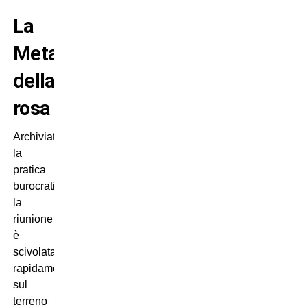
La
Metamorfosi
della
rosa
Archiviata
la
pratica
burocratica,
la
riunione
è
scivolata
rapidamente
sul
terreno