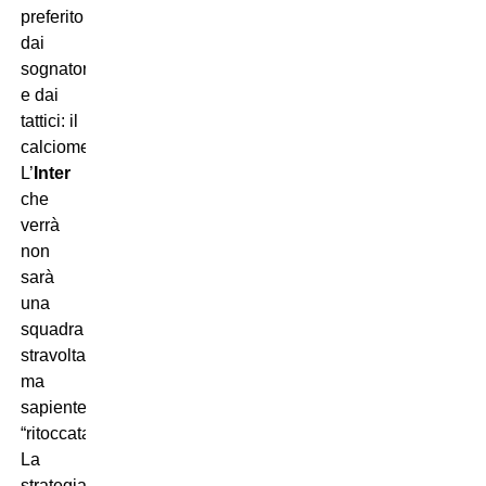
preferito
dai
sognatori
e dai
tattici: il
calciomercato.
L’
Inter
che
verrà
non
sarà
una
squadra
stravolta,
ma
sapientemente
“ritoccata”.
La
strategia