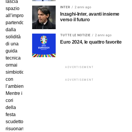
lascia
INTER
2 anni ago
spazio
Inzaghi-Inter, avanti insieme
all’improvvisazione,
verso il futuro
partendo
dalla
TUTTE LE NOTIZIE
2 anni ago
solidità
Euro 2024, le quattro favorite
di una
guida
tecnica
ormai
ADVERTISEMENT
simbiotica
con
ADVERTISEMENT
l’ambiente.
Mentre i
cori
della
festa
scudetto
risuonano