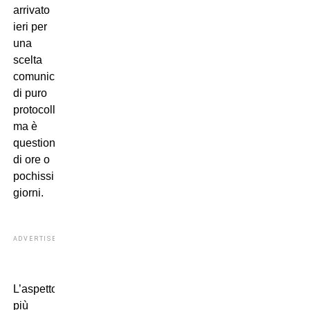
arrivato
ieri per
una
scelta
comunicativa
di puro
protocollo,
ma è
questione
di ore o
pochissimi
giorni.
ADVERTISEMENT
L’aspetto
più