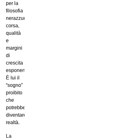
per la
filosofia
nerazzurra:
corsa,
qualità
e
margini
di
crescita
esponenziali.
È lui il
“sogno”
proibito
che
potrebbe
diventare
realtà.
La