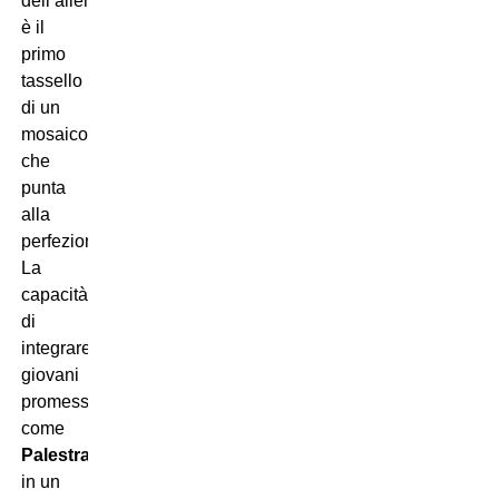
dell’allenatore
è il
primo
tassello
di un
mosaico
che
punta
alla
perfezione.
La
capacità
di
integrare
giovani
promesse
come
Palestra
in un