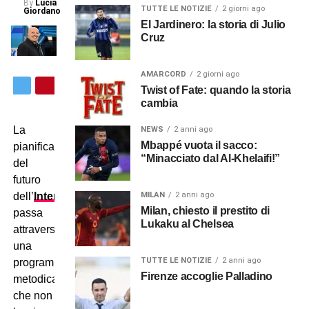
By
Lucia
TUTTE LE NOTIZIE
2 giorni ago
Giordano
El Jardinero: la storia di Julio
Cruz
AMARCORD
2 giorni ago
Twist of Fate: quando la storia
cambia
La
NEWS
2 anni ago
Mbappé vuota il sacco:
pianificazione
“Minacciato dal Al-Khelaifi!”
del
futuro
MILAN
2 anni ago
dell’
Inter
Milan, chiesto il prestito di
passa
Lukaku al Chelsea
attraverso
una
TUTTE LE NOTIZIE
2 anni ago
programmazione
Firenze accoglie Palladino
metodica
che non