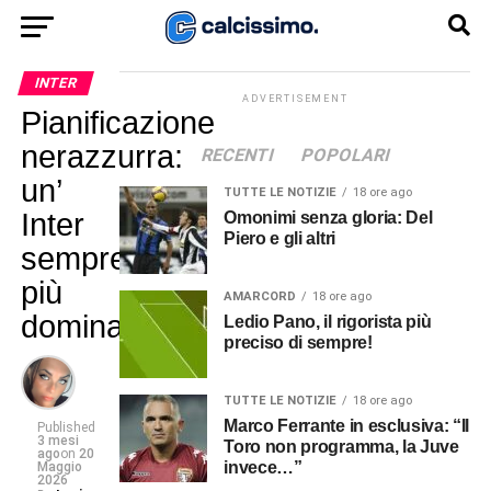
INTER
ADVERTISEMENT
Pianificazione
nerazzurra:
RECENTI
POPOLARI
un’
TUTTE LE NOTIZIE
18 ore ago
Inter
Omonimi senza gloria: Del
Piero e gli altri
sempre
più
AMARCORD
18 ore ago
dominante
Ledio Pano, il rigorista più
preciso di sempre!
TUTTE LE NOTIZIE
18 ore ago
Marco Ferrante in esclusiva: “Il
Published
3 mesi
Toro non programma, la Juve
ago
on
20
invece…”
Maggio
2026