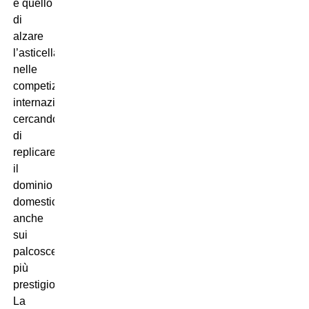
è quello
di
alzare
l’asticella
nelle
competizioni
internazionali,
cercando
di
replicare
il
dominio
domestico
anche
sui
palcoscenici
più
prestigiosi.
La