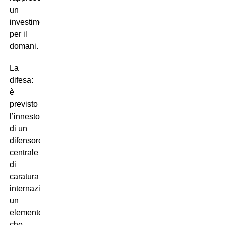
un
investimento
per il
domani.
La
difesa
:
è
previsto
l’innesto
di un
difensore
centrale
di
caratura
internazionale,
un
elemento
che