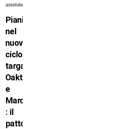
assoluta.
Pianificazione
nel
nuovo
ciclo
targato
Oaktree
e
Marotta
: il
patto