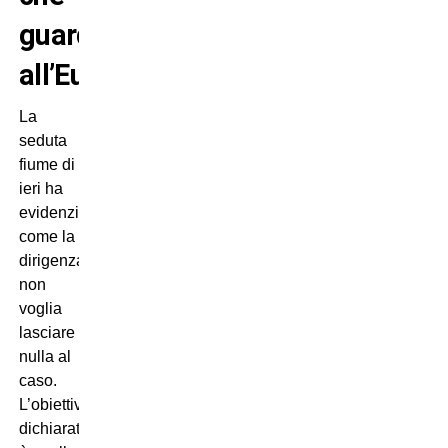
guarda
all’Europa
La
seduta
fiume di
ieri ha
evidenziato
come la
dirigenza
non
voglia
lasciare
nulla al
caso.
L’obiettivo
dichiarato