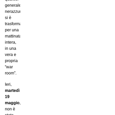
generale
nerazzurro
si è
trasformato,
per una
mattinata
intera,
in una
vera e
propria
“war
room”.
Ieri,
martedì
19
maggio
,
non è