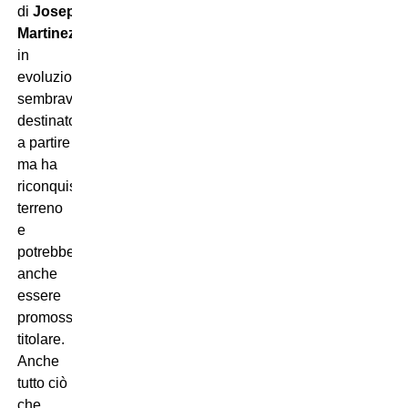
di
Josep
Martinez
è
in
evoluzione:
sembrava
destinato
a partire
ma ha
riconquistato
terreno
e
potrebbe
anche
essere
promosso
titolare.
Anche
tutto ciò
che