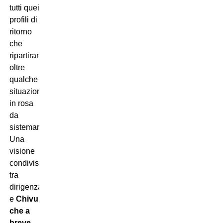
tutti quei
profili di
ritorno
che
ripartiranno
oltre
qualche
situazione
in rosa
da
sistemare.
Una
visione
condivisa
tra
dirigenza
e
Chivu,
che a
breve