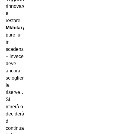
rinnovare
e
restare,
Mkhitaryan
–
pure lui
in
scadenza
– invece
deve
ancora
sciogliere
le
riserve…
Si
ritirerà o
deciderà
di
continuare