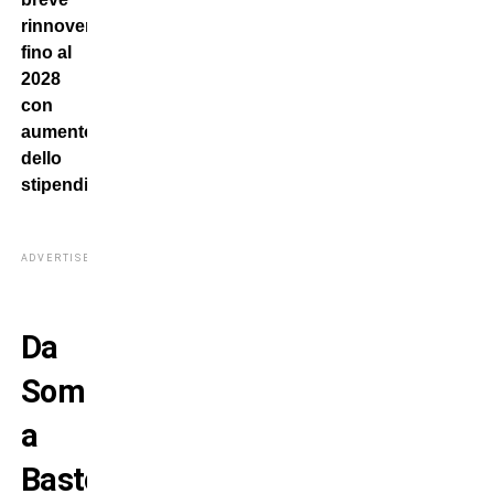
rinnoverà
fino al
2028
con
aumento
dello
stipendio.
ADVERTISEMENT
Da
Sommer
a
Bastoni: