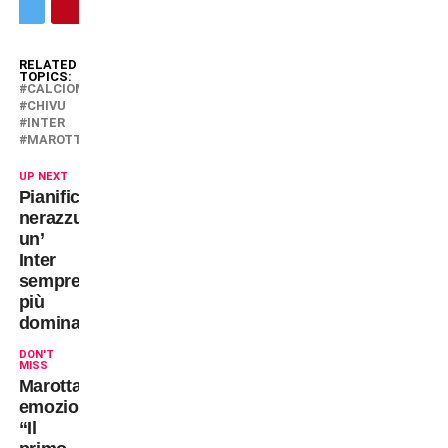
RELATED
TOPICS:
CALCIOMERCATO
CHIVU
INTER
MAROTTA
UP NEXT
Pianificazione
nerazzurra:
un’
Inter
sempre
più
dominante
DON'T
MISS
Marotta
emozionato:
“Il