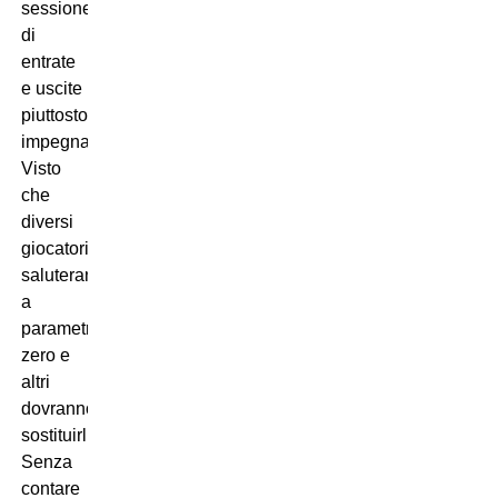
sessione
di
entrate
e uscite
piuttosto
impegnativa…
Visto
che
diversi
giocatori
saluteranno
a
parametro
zero e
altri
dovranno
sostituirli…
Senza
contare