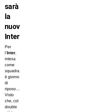
sarà
la
nuova
Inter?
Per
l’
Inter
,
intesa
come
squadra,
è giorno
di
riposo…
Visto
che, col
double