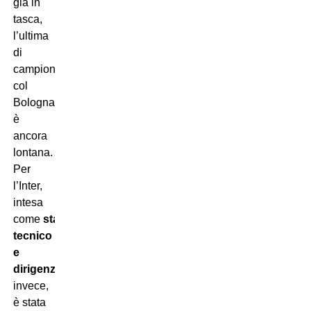
già in
tasca,
l’ultima
di
campionato
col
Bologna
è
ancora
lontana.
Per
l’Inter,
intesa
come
staff
tecnico
e
dirigenza
,
invece,
è stata