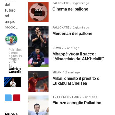
PALLONATE
2 giorni ago
del
Cinema nel pallone
futuro
ad
ampio
raggio…
PALLONATE
2 giorni ago
Mercenari del pallone
NEWS
2 anni ago
Published
3 mesi
Mbappé vuota il sacco:
ago
on
19
“Minacciato dal Al-Khelaifi!”
Maggio
2026
By
Gabriele
Cantella
MILAN
2 anni ago
Milan, chiesto il prestito di
Lukaku al Chelsea
TUTTE LE NOTIZIE
2 anni ago
Firenze accoglie Palladino
Nuova