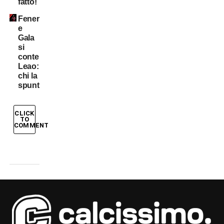
fatto!
Fener
e
Gala
si
contendono
Leao:
chi la
spunta?
CLICK
TO
COMMENT