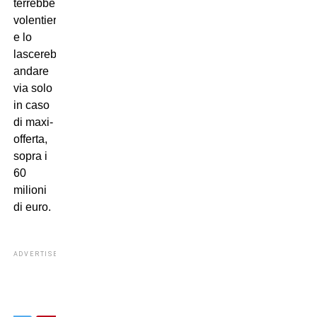
terrebbe
volentieri
e lo
lascerebbe
andare
via solo
in caso
di maxi-
offerta,
sopra i
60
milioni
di euro.
ADVERTISEMENT