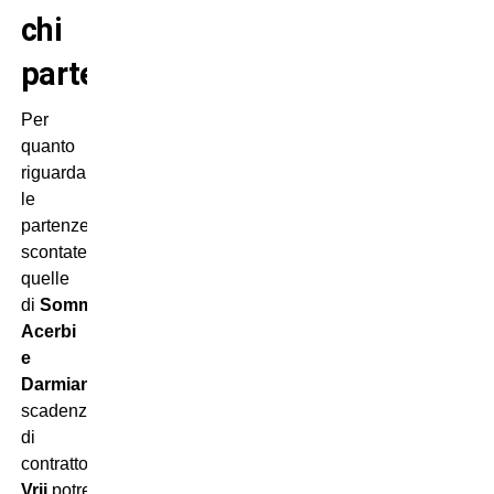
chi
parte?
Per
quanto
riguarda
le
partenze,
scontate
quelle
di
Sommer,
Acerbi
e
Darmian
in
scadenza
di
contratto.
De
Vrij
potrebbe