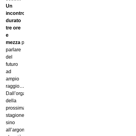
Un
incontro
durato
tre ore
e
mezza
per
parlare
del
futuro
ad
ampio
raggio…
Dall’organizzazione
della
prossima
stagione
sino
all’argomento