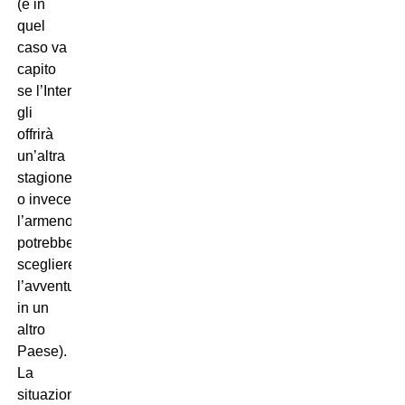
(e in
quel
caso va
capito
se l’Inter
gli
offrirà
un’altra
stagione
o invece
l’armeno
potrebbe
scegliere
l’avventura
in un
altro
Paese).
La
situazione