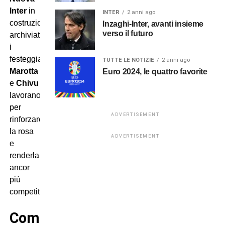
Inter
in
INTER
2 anni ago
costruzione:
Inzaghi-Inter, avanti insieme
verso il futuro
archiviati
i
festeggiamenti,
TUTTE LE NOTIZIE
2 anni ago
Marotta
Euro 2024, le quattro favorite
e
Chivu
lavorano
per
ADVERTISEMENT
rinforzare
la rosa
ADVERTISEMENT
e
renderla
ancor
più
competitiva…
Come