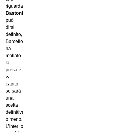
riguarda
Alessandro
Bastoni
non
può
dirsi
definito, il
Barcellona
ha
mollato
la
presa e
va
capito
se sarà
una
scelta
definitiva
o meno.
L’Inter lo