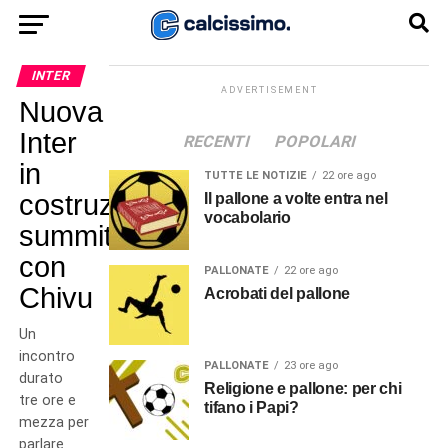
INTER
ADVERTISEMENT
Nuova
Inter
RECENTI
POPOLARI
in
TUTTE LE NOTIZIE
22 ore ago
costruzione:
Il pallone a volte entra nel
vocabolario
summit
con
PALLONATE
22 ore ago
Chivu
Acrobati del pallone
Un
incontro
PALLONATE
23 ore ago
durato
Religione e pallone: per chi
tre ore e
tifano i Papi?
mezza per
parlare