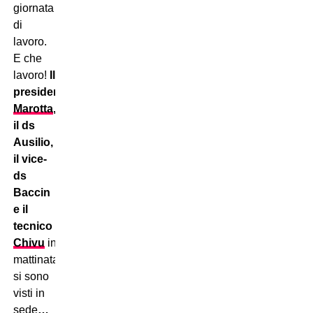
giornata
di
lavoro.
E che
lavoro!
Il
presidente
Marotta
,
il ds
Ausilio,
il vice-
ds
Baccin
e il
tecnico
Chivu
in
mattinata
si sono
visti in
sede
…