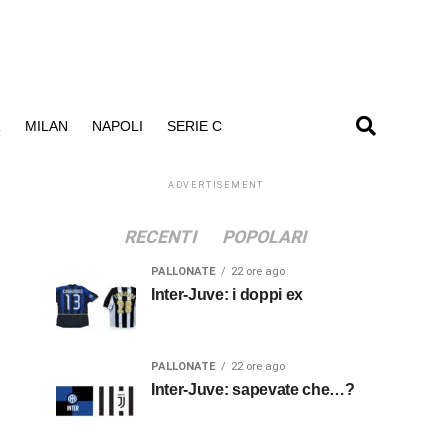
R
MILAN
NAPOLI
SERIE C
ADVERTISEMENT
RECENTI
POPOLARI
PALLONATE
22 ore ago
Inter-Juve: i doppi ex
PALLONATE
22 ore ago
Inter-Juve: sapevate che…?