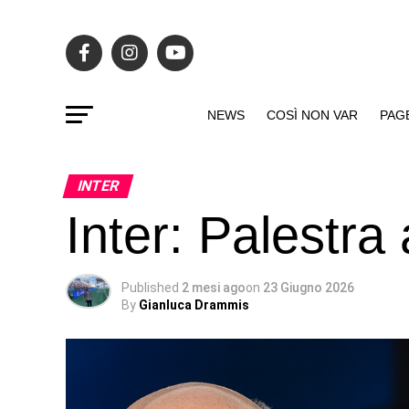
NEWS
COSÌ NON VAR
PAG
INTER
Inter: Palestra
Published
2 mesi ago
on
23 Giugno 2026
By
Gianluca Drammis