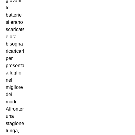
giovani,
le
batterie
si erano
scaricate
e ora
bisogna
ricaricarle,
per
presentarsi
a luglio
nel
migliore
dei
modi.
Affronteremo
una
stagione
lunga,