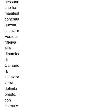
nessuno
che ha
manifestato
concretamente
questa
situazione.
Forse si
riferiva
alla
dinamica
di
Calhanoglu:
la
situazione
verrà
definita
presto,
con
calma e