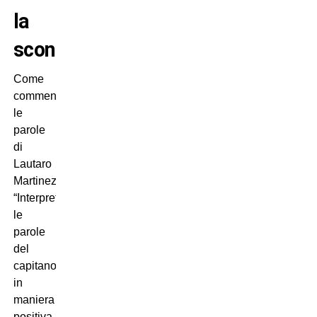
la
sconfitta
Come
commenta
le
parole
di
Lautaro
Martinez?
“Interpreto
le
parole
del
capitano
in
maniera
positiva.