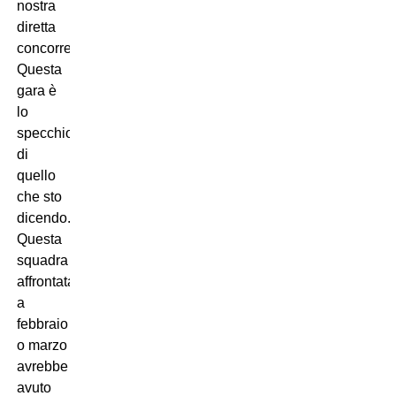
nostra
diretta
concorrente.
Questa
gara è
lo
specchio
di
quello
che sto
dicendo.
Questa
squadra
affrontata
a
febbraio
o marzo
avrebbe
avuto