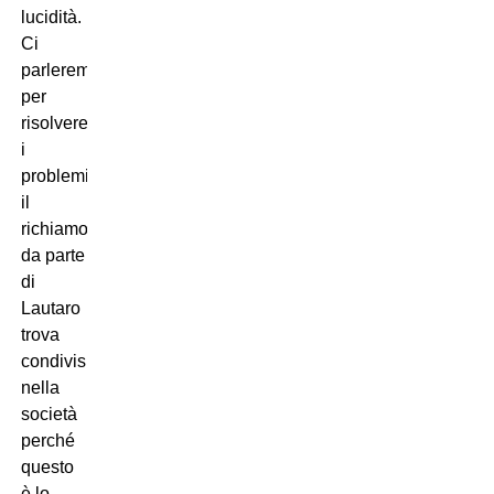
lucidità.
Ci
parleremo
per
risolvere
i
problemi:
il
richiamo
da parte
di
Lautaro
trova
condivisione
nella
società
perché
questo
è lo