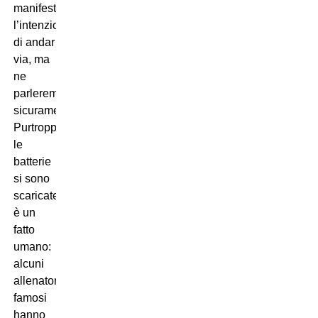
manifestato
l’intenzione
di andar
via, ma
ne
parleremo
sicuramente.
Purtroppo
le
batterie
si sono
scaricate,
è un
fatto
umano:
alcuni
allenatori
famosi
hanno