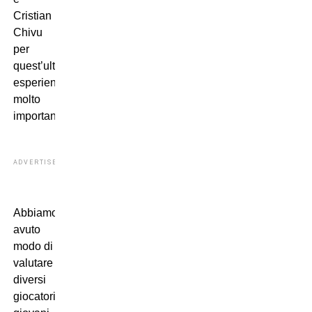
Cristian
Chivu
per
quest’ultima
esperienza
molto
importante.
ADVERTISEMENT
Abbiamo
avuto
modo di
valutare
diversi
giocatori