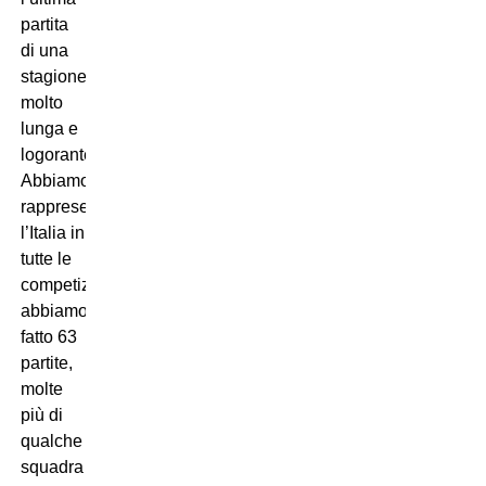
partita
di una
stagione
molto
lunga e
logorante.
Abbiamo
rappresentato
l’Italia in
tutte le
competizione,
abbiamo
fatto 63
partite,
molte
più di
qualche
squadra