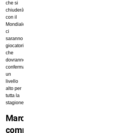
che si
chiuderà
con il
Mondiale:
ci
saranno
giocatori
che
dovranno
confermare
un
livello
alto per
tutta la
stagione”.
Marotta
commenta