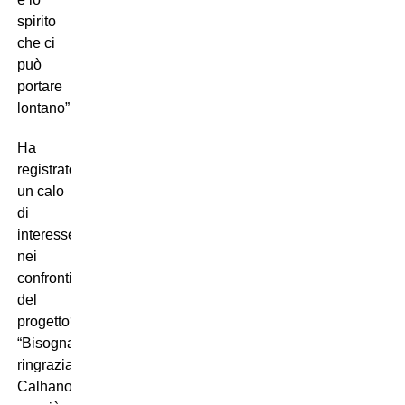
spirito
che ci
può
portare
lontano”.
Ha
registrato
un calo
di
interesse
nei
confronti
del
progetto?
“Bisogna
ringraziare
Calhanoglu