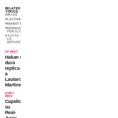
RELATED
TOPICS:
INTER
LAUTARO
MAROTTA
MONDIALE
PER CLUB
TUTTE-
LE-
NOTIZIE
UP NEXT
Hakan Calhanoglu:
dura
replica
a
Lautaro
Martinez
DON'T
MISS
Capello
su
Real-
Juve: