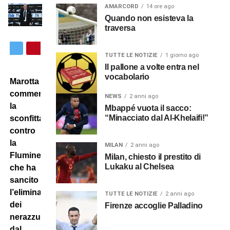
AMARCORD
14 ore ago
Quando non esisteva la
traversa
TUTTE LE NOTIZIE
1 giorno ago
Il pallone a volte entra nel
vocabolario
Marotta
commenta
NEWS
2 anni ago
la
Mbappé vuota il sacco:
“Minacciato dal Al-Khelaifi!”
sconfitta
contro
la
MILAN
2 anni ago
Fluminense
Milan, chiesto il prestito di
Lukaku al Chelsea
che ha
sancito
l’eliminazione
TUTTE LE NOTIZIE
2 anni ago
dei
Firenze accoglie Palladino
nerazzurri
dal