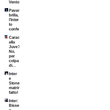
Ventola
Pavard
brilla,
l’Inter
lo
conferma?
Caracciolo
alla
Juve?
No,
per
colpa
di…
Inter
e
Stones:
matrimonio
fatto!
Inter:
Bisseck