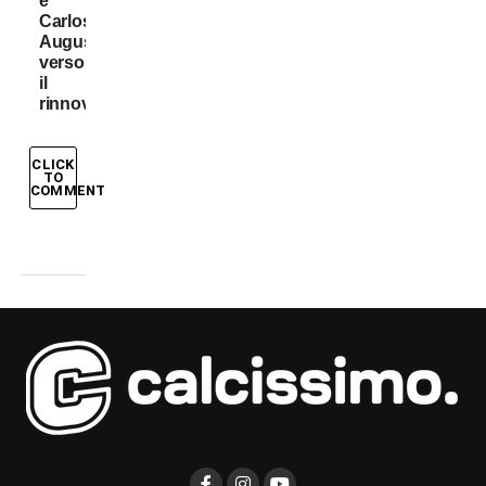
e
Carlos
Augusto
verso
il
rinnovo
CLICK
TO
COMMENT