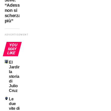
“Adesso
non si
scherza
più”
ADVERTISEMENT
YOU
MAY
LIKE
El
Jardinero:
la
storia
di
Julio
Cruz
Le
due
vite di