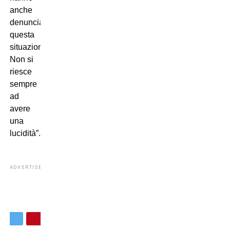
anche
denunciato
questa
situazione.
Non si
riesce
sempre
ad
avere
una
lucidità”.
ADVERTISEMENT