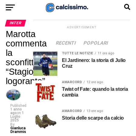
INTER
ADVERTISEMENT
Marotta
commenta
RECENTI
POPOLARI
la
TUTTE LE NOTIZIE
11 ore ago
sconfitta:
El Jardinero: la storia di Julio
Cruz
“Stagione
logorante”
AMARCORD
12 ore ago
Twist of Fate: quando la storia
cambia
Published
1 anno
AMARCORD
13 ore ago
ago
on
1
Luglio
Storia delle scarpe da calcio
2025
By
Gianluca
Drammis