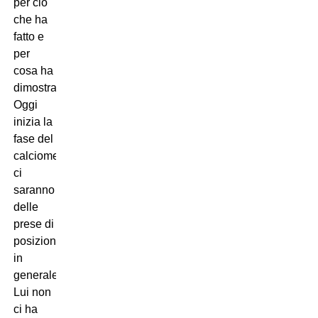
per ciò
che ha
fatto e
per
cosa ha
dimostrato.
Oggi
inizia la
fase del
calciomercato,
ci
saranno
delle
prese di
posizioni
in
generale.
Lui non
ci ha