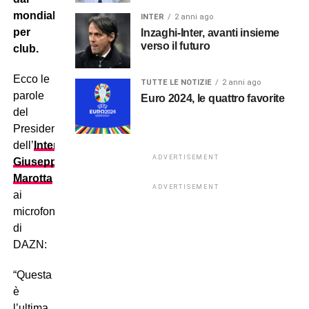
mondiale
INTER
2 anni ago
per
Inzaghi-Inter, avanti insieme
verso il futuro
club.
Ecco le
TUTTE LE NOTIZIE
2 anni ago
parole
Euro 2024, le quattro favorite
del
Presidente
dell’
Inter
ADVERTISEMENT
Giuseppe
Marotta
ADVERTISEMENT
ai
microfoni
di
DAZN:
“Questa
è
l’ultima