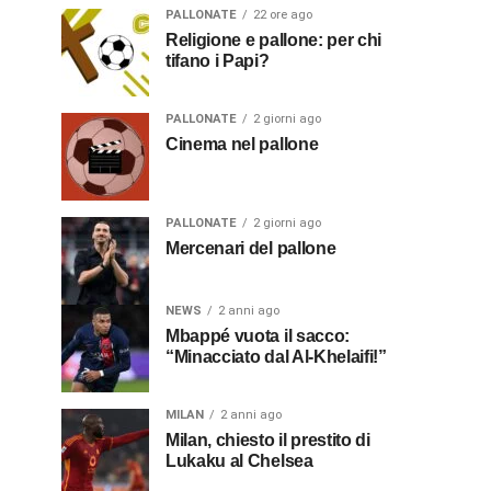
PALLONATE
22 ore ago
Religione e pallone: per chi
tifano i Papi?
PALLONATE
2 giorni ago
Cinema nel pallone
PALLONATE
2 giorni ago
Mercenari del pallone
NEWS
2 anni ago
Mbappé vuota il sacco:
“Minacciato dal Al-Khelaifi!”
MILAN
2 anni ago
Milan, chiesto il prestito di
Lukaku al Chelsea