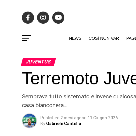
NEWS
COSÌ NON VAR
PAG
JUVENTUS
Terremoto Juve
Sembrava tutto sistemato e invece qualcosa p
casa bianconera…
Published
2 mesi ago
on
11 Giugno 2026
By
Gabriele Cantella