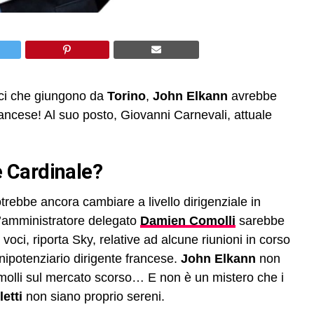
ci che giungono da
Torino
,
John Elkann
avrebbe
francese! Al suo posto, Giovanni Carnevali, attuale
 Cardinale?
rebbe ancora cambiare a livello dirigenziale in
ll’amministratore delegato
Damien Comolli
sarebbe
oci, riporta Sky, relative ad alcune riunioni in corso
nipotenziario dirigente francese.
John Elkann
non
omolli sul mercato scorso… E non è un mistero che i
etti
non siano proprio sereni.