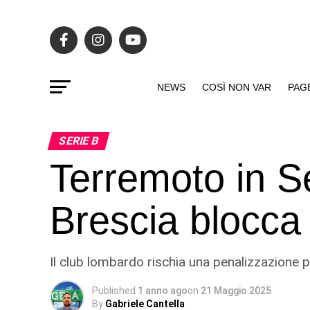
NEWS
COSÌ NON VAR
PAG
SERIE B
Terremoto in Se
Brescia blocca 
Il club lombardo rischia una penalizzazione
Published
1 anno ago
on
21 Maggio 2025
By
Gabriele Cantella