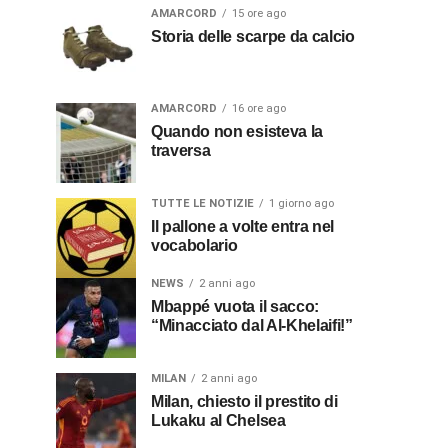
AMARCORD
15 ore ago
Storia delle scarpe da calcio
AMARCORD
16 ore ago
Quando non esisteva la
traversa
TUTTE LE NOTIZIE
1 giorno ago
Il pallone a volte entra nel
vocabolario
NEWS
2 anni ago
Mbappé vuota il sacco:
“Minacciato dal Al-Khelaifi!”
MILAN
2 anni ago
Milan, chiesto il prestito di
Lukaku al Chelsea