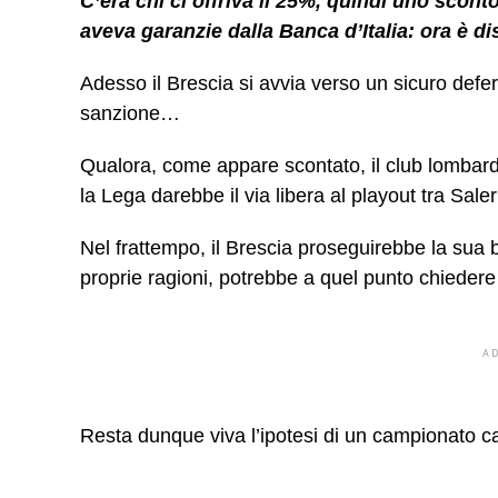
C’era chi ci offriva il 25%, quindi uno sconto
aveva garanzie dalla Banca d’Italia: ora è di
Adesso il Brescia si avvia verso un sicuro defe
sanzione…
Qualora, come appare scontato, il club lombard
la Lega darebbe il via libera al playout tra Sa
Nel frattempo, il Brescia proseguirebbe la sua ba
proprie ragioni, potrebbe a quel punto chieder
A
Resta dunque viva l’ipotesi di un campionato c