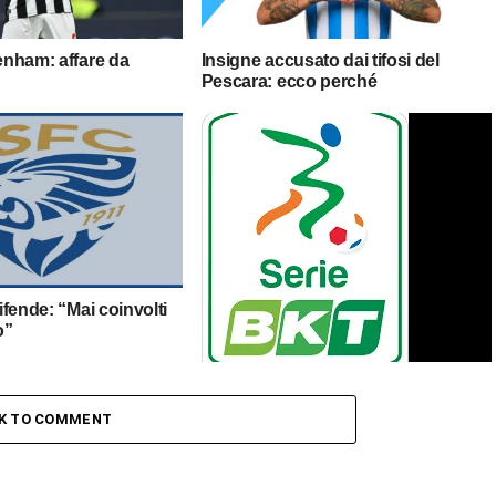
tenham: affare da
Insigne accusato dai tifosi del
Pescara: ecco perché
difende: “Mai coinvolti
o”
Brescia: il comunicato della curva
CK TO COMMENT