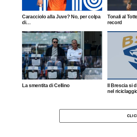
Caracciolo alla Juve? No, per colpa
Tonali al Tot
di…
record
La smentita di Cellino
Il Brescia si 
nel riciclaggi
CLI