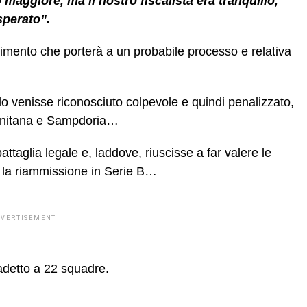
 maggiore, ma il nostro fiscalista era tranquillo,
sperato”.
rimento che porterà a un probabile processo e relativa
o venisse riconosciuto colpevole e quindi penalizzato,
lernitana e Sampdoria…
ttaglia legale e, laddove, riuscisse a far valere le
e la riammissione in Serie B…
DVERTISEMENT
adetto a 22 squadre.