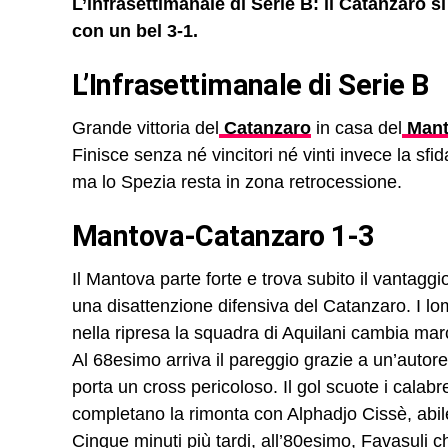
L’infrasettimanale di Serie B: il Catanzaro si
con un bel 3-1.
L’Infrasettimanale di Serie B
Grande vittoria del
Catanzaro
in casa del
Mant
Finisce senza né vincitori né vinti invece la s
ma lo Spezia resta in zona retrocessione.
Mantova-Catanzaro 1-3
Il Mantova parte forte e trova subito il vantag
una disattenzione difensiva del Catanzaro. I l
nella ripresa la squadra di Aquilani cambia mar
Al 68esimo arriva il pareggio grazie a un’autor
porta un cross pericoloso. Il gol scuote i cala
completano la rimonta con Alphadjo Cissè, abil
Cinque minuti più tardi, all’80esimo, Favasuli ch