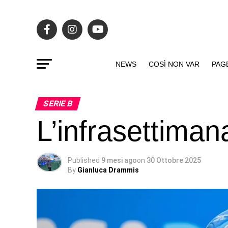
NEWS
COSÌ NON VAR
PAG
SERIE B
L’infrasettiman
Published
9 mesi ago
on
30 Ottobre 2025
By
Gianluca Drammis