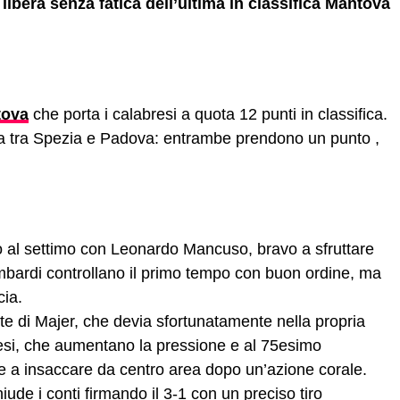
 libera senza fatica dell’ultima in classifica Mantova
ova
che porta i calabresi a quota 12 punti in classifica.
fida tra Spezia e Padova: entrambe prendono un punto ,
gio al settimo con Leonardo Mancuso, bravo a sfruttare
ombardi controllano il primo tempo con buon ordine, ma
cia.
ete di Majer, che devia sfortunatamente nella propria
bresi, che aumentano la pressione e al 75esimo
e a insaccare da centro area dopo un’azione corale.
iude i conti firmando il 3-1 con un preciso tiro