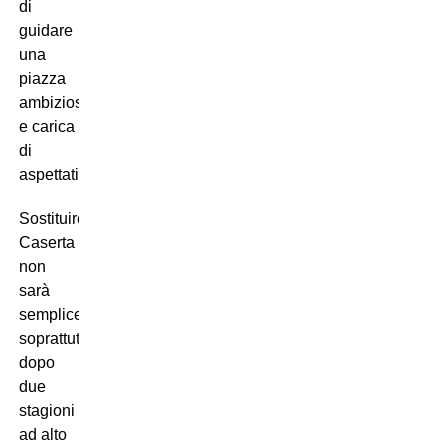
di
guidare
una
piazza
ambiziosa
e carica
di
aspettative.
Sostituire
Caserta
non
sarà
semplice,
soprattutto
dopo
due
stagioni
ad alto