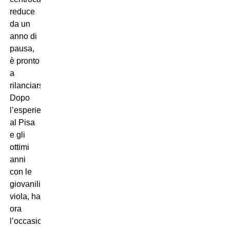
reduce
da un
anno di
pausa,
è pronto
a
rilanciarsi.
Dopo
l’esperienza
al Pisa
e gli
ottimi
anni
con le
giovanili
viola, ha
ora
l’occasione