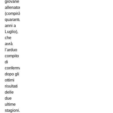
giovane
allenatore
(compirà
quarantuno
anni a
Luglio),
che
avrà
l’arduo
compito
di
confermarsi
dopo gli
ottimi
risultati
delle
due
ultime
stagioni.