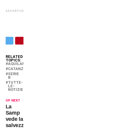
ADVERTISEMENT
RELATED
TOPICS:
AQUILANI
CATANZARO
SERIE
B
TUTTE-
LE-
NOTIZIE
UP NEXT
La
Samp
vede la
salvezza