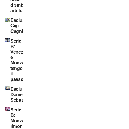
dismissioni
arbitrali
Esclusiva:
Gigi
Cagni
Serie
B:
Venezia
e
Monza
tengono
il
passo
Esclusiva:
Daniele
Sebastiani
Serie
B:
Monza
rimonta