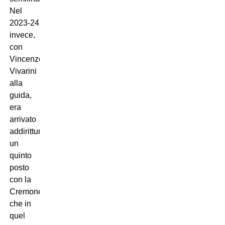
Nel
2023-24
invece,
con
Vincenzo
Vivarini
alla
guida,
era
arrivato
addirittura
un
quinto
posto
con la
Cremonese
che in
quel