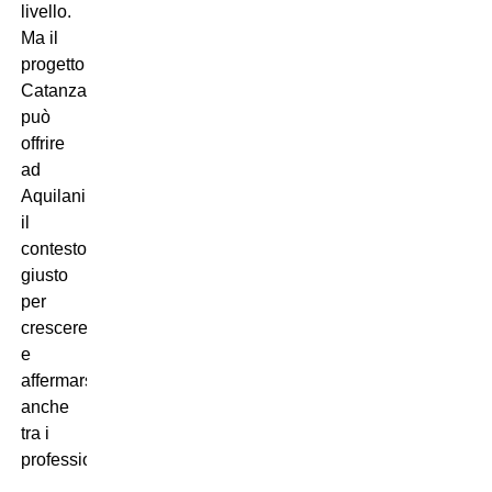
livello.
Ma il
progetto
Catanzaro
può
offrire
ad
Aquilani
il
contesto
giusto
per
crescere
e
affermarsi
anche
tra i
professionisti.