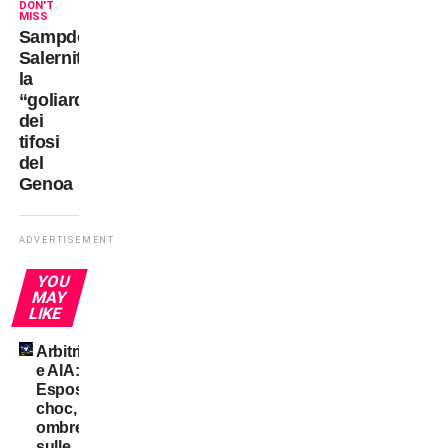
DON'T
MISS
Sampdoria-
Salernitana:
la
“goliardia”
dei
tifosi
del
Genoa
ADVERTISEMENT
YOU
MAY
LIKE
Arbitri
e AIA:
Esposto
choc,
ombre
sulle