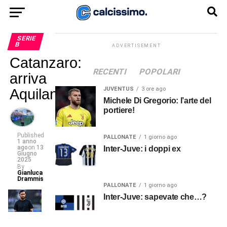
SERIE
B
ADVERTISEMENT
Catanzaro:
RECENTI
POPOLARI
arriva
JUVENTUS
3 ore ago
Aquilani?
Michele Di Gregorio: l’arte del
portiere!
Published
PALLONATE
1 giorno ago
1 anno
ago
on
13
Inter-Juve: i doppi ex
Giugno
2025
By
Gianluca
Drammis
PALLONATE
1 giorno ago
Inter-Juve: sapevate che…?