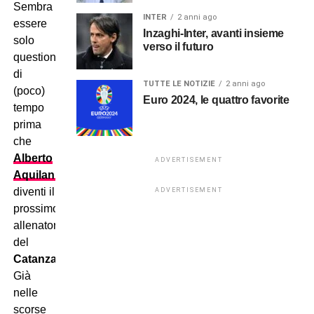
Sembra
INTER
2 anni ago
essere
Inzaghi-Inter, avanti insieme
solo
verso il futuro
questione
di
TUTTE LE NOTIZIE
2 anni ago
(poco)
Euro 2024, le quattro favorite
tempo
prima
che
Alberto
ADVERTISEMENT
Aquilani
diventi il
ADVERTISEMENT
prossimo
allenatore
del
Catanzar
o.
Già
nelle
scorse