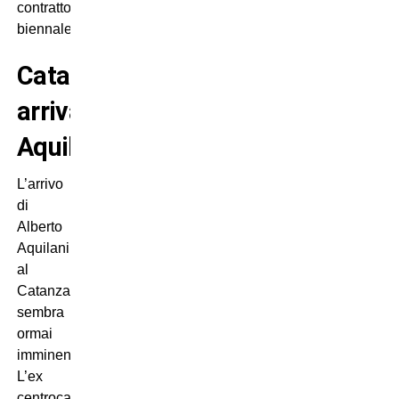
contratto
biennale.
Catanzaro:
arriva
Aquilani?
L’arrivo
di
Alberto
Aquilani
al
Catanzaro
sembra
ormai
imminente.
L’ex
centrocampista,