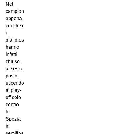
Nel
campionato
appena
concluso
i
giallorossi
hanno
infatti
chiuso
al sesto
posto,
uscendo
ai play-
off solo
contro
lo
Spezia
in
semifinale.