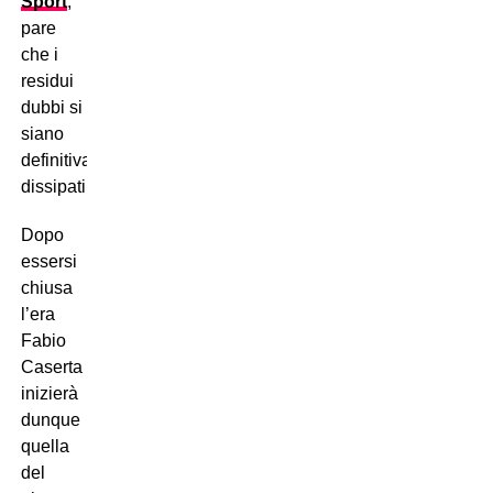
Sport
,
pare
che i
residui
dubbi si
siano
definitivamente
dissipati.
Dopo
essersi
chiusa
l’era
Fabio
Caserta
inizierà
dunque
quella
del