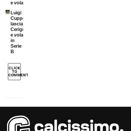
e vola
Luigi
Cuppone
lascia
Cerignola
e vola
in
Serie
B
CLICK
TO
COMMENT