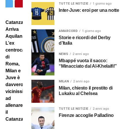
TUTTE LE NOTIZIE
1 giorno ago
Inter-Juve: eroi per una notte
Catanzaro:
Arriva
AMARCORD
1 giorno ago
Aquilani?
Storie e ricordi del Derby
L’ex
d’Italia
centrocampista
NEWS
2 anni ago
di
Mbappé vuota il sacco:
Roma,
“Minacciato dal Al-Khelaifi!”
Milan e
Juve è
MILAN
2 anni ago
davvero
Milan, chiesto il prestito di
vicinissimo
Lukaku al Chelsea
ad
allenare
TUTTE LE NOTIZIE
2 anni ago
il
Firenze accoglie Palladino
Catanzaro.