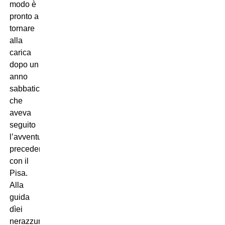
modo è
pronto a
tornare
alla
carica
dopo un
anno
sabbatico,
che
aveva
seguito
l’avventura
precedente
con il
Pisa.
Alla
guida
dìei
nerazzurri