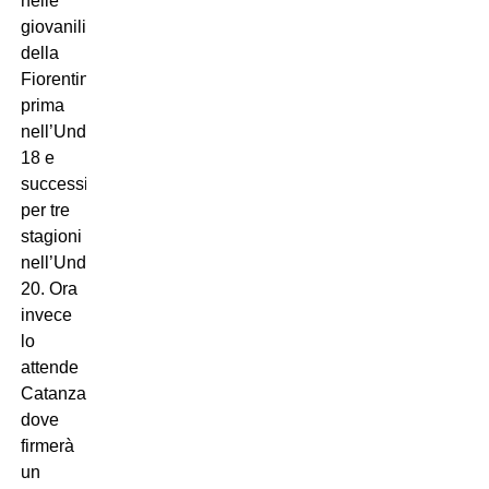
nelle
giovanili
della
Fiorentina,
prima
nell’Under
18 e
successivamente
per tre
stagioni
nell’Under
20. Ora
invece
lo
attende
Catanzaro,
dove
firmerà
un