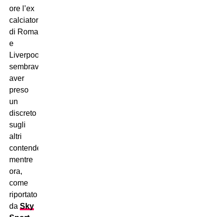
ore l’ex
calciatore
di Roma
e
Liverpool
sembrava
aver
preso
un
discreto
sugli
altri
contendenti
mentre
ora,
come
riportato
da
Sky