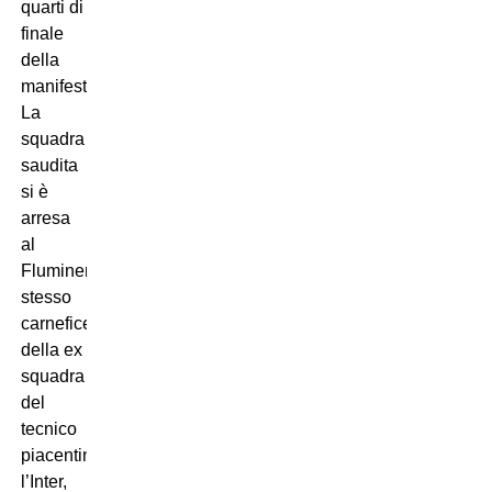
quarti di
finale
della
manifestazione.
La
squadra
saudita
si è
arresa
al
Fluminense,
stesso
carnefice
della ex
squadra
del
tecnico
piacentino,
l’Inter,