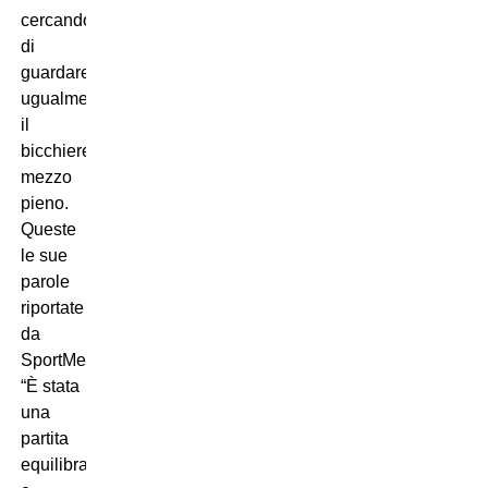
cercando
di
guardare
ugualmente
il
bicchiere
mezzo
pieno.
Queste
le sue
parole
riportate
da
SportMediaset:
“È stata
una
partita
equilibrata