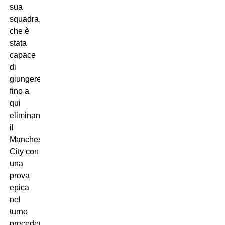
sua
squadra,
che è
stata
capace
di
giungere
fino a
qui
eliminando
il
Manchester
City con
una
prova
epica
nel
turno
precedente: