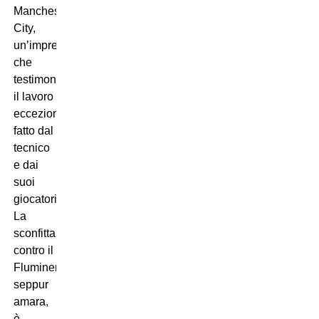
Manchester
City,
un’impresa
che
testimonia
il lavoro
eccezionale
fatto dal
tecnico
e dai
suoi
giocatori.
La
sconfitta
contro il
Fluminense,
seppur
amara,
è