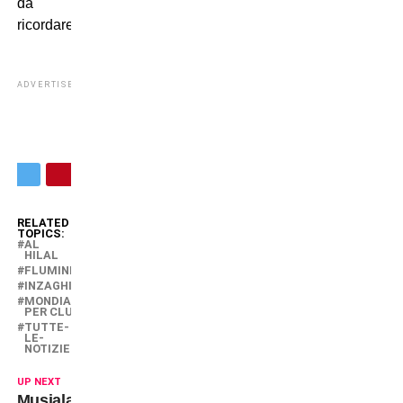
da
ricordare.
ADVERTISEMENT
RELATED
TOPICS:
AL
HILAL
FLUMINENSE
INZAGHI
MONDIALE
PER CLUB
TUTTE-
LE-
NOTIZIE
UP NEXT
Musiala