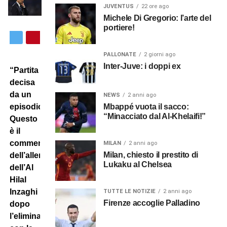
JUVENTUS
22 ore ago
Michele Di Gregorio: l’arte del
portiere!
PALLONATE
2 giorni ago
Inter-Juve: i doppi ex
“Partita
decisa
da un
NEWS
2 anni ago
Mbappé vuota il sacco:
episodio”.
“Minacciato dal Al-Khelaifi!”
Questo
è il
commento
MILAN
2 anni ago
Milan, chiesto il prestito di
dell’allenatore
Lukaku al Chelsea
dell’Al
Hilal
Inzaghi
TUTTE LE NOTIZIE
2 anni ago
Firenze accoglie Palladino
dopo
l’eliminazione