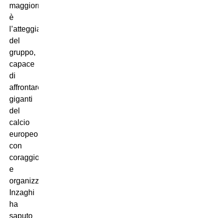
maggiormente
è
l’atteggiamento
del
gruppo,
capace
di
affrontare
giganti
del
calcio
europeo
con
coraggio
e
organizzazione.
Inzaghi
ha
saputo