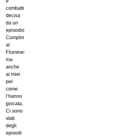
e
combattuta,
decisa
da un
episodio.
Complimenti
al
Fluminense,
ma
anche
ai miei
per
come
l’hanno
giocata.
Ci sono
stati
degli
episodi