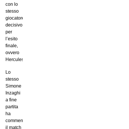
con lo
stesso
giocatore
decisivo
per
l’esito
finale,
ovvero
Hercules.
Lo
stesso
Simone
Inzaghi
a fine
partita
ha
commentato
il match