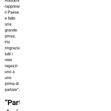
Abbiamo
rappresentato
il Paese
e fatto
una
grande
prova.
Ho
ringraziato
tutti i
miei
ragazzi
uno a
uno
prima di
parlare”.
“Partita