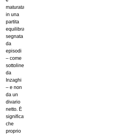
maturata
in una
partita
equilibrata,
segnata
da
episodi
– come
sottolineato
da
Inzaghi
– e non
da un
divario
netto. È
significativo
che
proprio