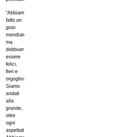
“Abbiamo
fatto un
gran
mondiale,
ma
dobbiamo
essere
felici,
fieri e
orgogliosi.
Siamo
andati
alla
grande,
oltre
ogni
aspettativa.