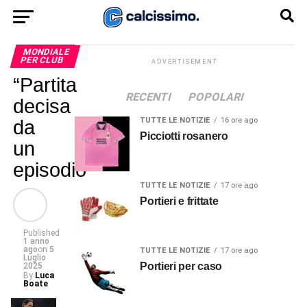
MONDIALE
PER CLUB
ADVERTISEMENT
“Partita
RECENTI
POPOLARI
decisa
TUTTE LE NOTIZIE
16 ore ago
da
Picciotti rosanero
un
episodio”
TUTTE LE NOTIZIE
17 ore ago
Portieri e frittate
Published
1 anno
ago
on
5
TUTTE LE NOTIZIE
17 ore ago
Luglio
Portieri per caso
2025
By
Luca
Boate