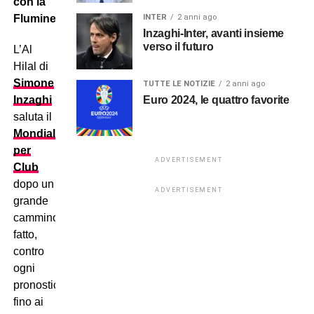
con la
INTER
2 anni ago
Fluminense.
Inzaghi-Inter, avanti insieme
verso il futuro
L’Al
Hilal di
Simone
TUTTE LE NOTIZIE
2 anni ago
Euro 2024, le quattro favorite
Inzaghi
saluta il
Mondiale
per
ADVERTISEMENT
Club
dopo un
ADVERTISEMENT
grande
cammino
fatto,
contro
ogni
pronostico,
fino ai