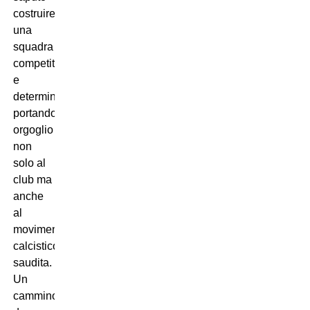
costruire
una
squadra
competitiva
e
determinata,
portando
orgoglio
non
solo al
club ma
anche
al
movimento
calcistico
saudita.
Un
cammino