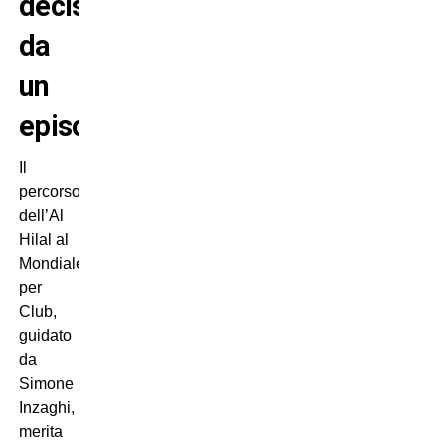
decisa
da
un
episodio”
Il
percorso
dell’Al
Hilal al
Mondiale
per
Club,
guidato
da
Simone
Inzaghi,
merita